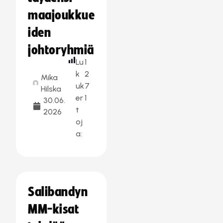
maajoukkue
iden
johtoryhmiä
Lu
1
k
2
Mika
uk
7
Hilska
er
1
30.06.
t
2026
oj
a:
Salibandyn
MM-kisat