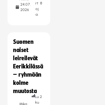
rt
8
24.07.
oj
2026
a:
Suomen
naiset
leireilevät
Eerikkilässä
– ryhmään
kolme
muutosta
Lu
2
ku
Mika