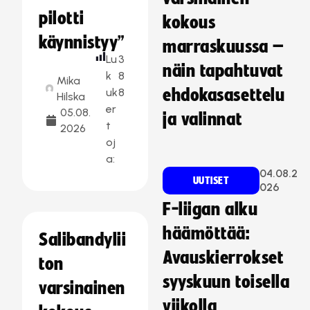
pilotti
kokous
käynnistyy”
marraskuussa –
Lu
3
näin tapahtuvat
k
8
Mika
uk
8
ehdokasasettelu
Hilska
er
05.08.
ja valinnat
t
2026
oj
a:
04.08.2
UUTISET
026
F-liigan alku
häämöttää:
Salibandylii
Avauskierrokset
ton
syyskuun toisella
varsinainen
viikolla