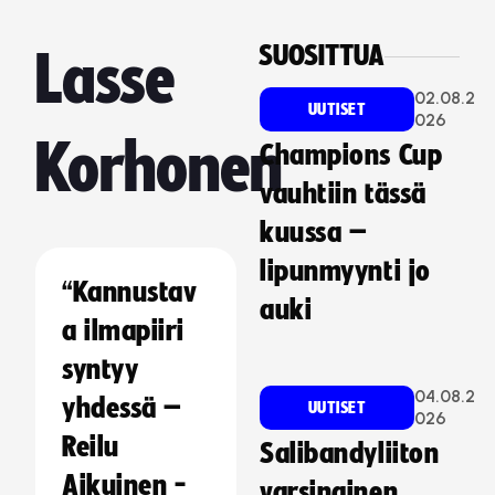
SUOSITTUA
Lasse
02.08.2
UUTISET
026
Korhonen
Champions Cup
vauhtiin tässä
kuussa –
lipunmyynti jo
“Kannustav
auki
a ilmapiiri
syntyy
04.08.2
yhdessä –
UUTISET
026
Reilu
Salibandyliiton
Aikuinen -
varsinainen