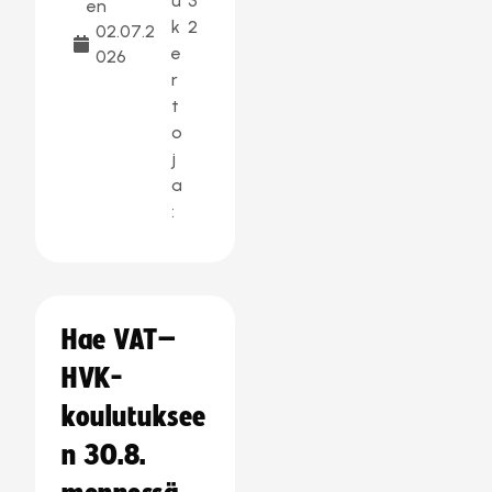
u
3
en
k
2
02.07.2
e
026
r
t
o
j
a
:
Hae VAT–
HVK-
koulutuksee
n 30.8.