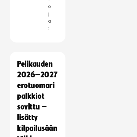
o
j
a
:
Pelikauden
2026–2027
erotuomari
palkkiot
sovittu –
lisätty
kilpailusään