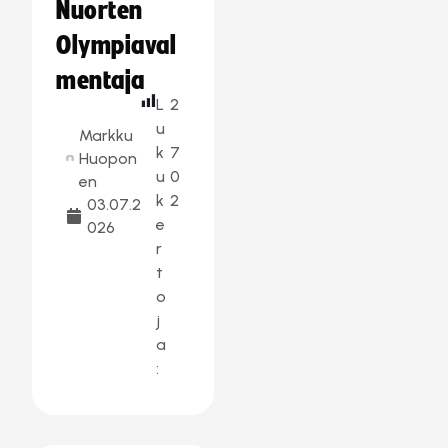
Nuorten
Olympiaval
mentaja
L
2
u
Markku
k
7
Huopon
u
0
en
k
2
03.07.2
e
026
r
t
o
j
a
: