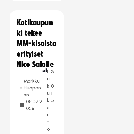
Kotikaupun
ki tekee
MM-kisoista
erityiset
Nico Salolle
L
3
u
Markku
k
8
Huopon
u
1
en
k
5
08.07.2
e
026
r
t
o