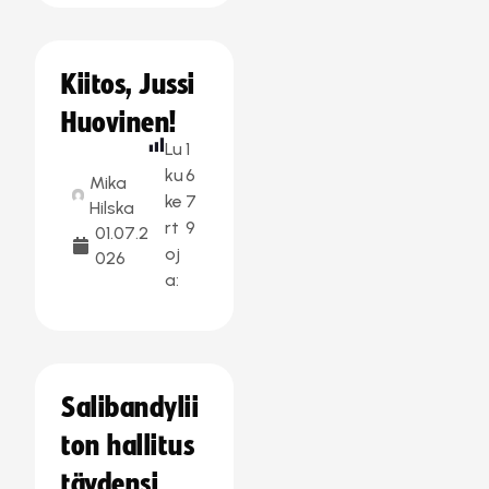
Kiitos, Jussi
Huovinen!
Lu
1
ku
6
Mika
ke
7
Hilska
rt
9
01.07.2
oj
026
a:
Salibandylii
ton hallitus
täydensi