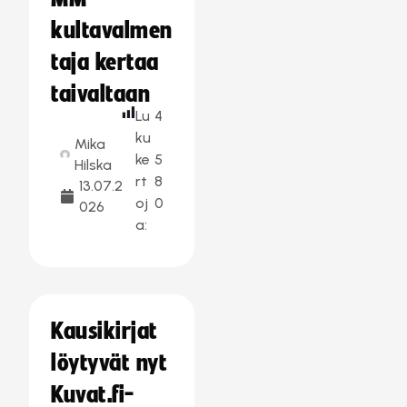
kultavalmen
taja kertaa
taivaltaan
Lu
4
ku
Mika
ke
5
Hilska
rt
8
13.07.2
oj
0
026
a:
Kausikirjat
löytyvät nyt
Kuvat.fi-