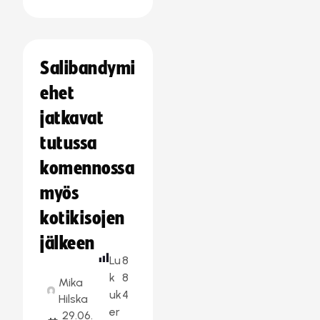
Salibandymi
ehet
jatkavat
tutussa
komennossa
myös
kotikisojen
jälkeen
Lu
8
k
8
Mika
uk
4
Hilska
er
29.06.