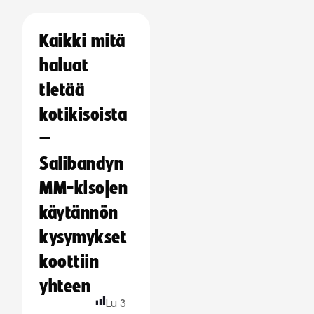
Kaikki mitä
haluat
tietää
kotikisoista
–
Salibandyn
MM-kisojen
käytännön
kysymykset
koottiin
yhteen
Lu
3