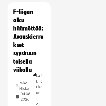
F-liigan
alku
häämöttää:
Avauskierro
kset
syyskuun
toisella
viikolla
Lu
4
k
5
Mika
uk
8
Hilska
er
04.08.
t
2026
oj