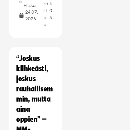
ke
4
Hilska
rt
0
24.07.
oj
5
2026
a:
“Joskus
kiihkeästi,
joskus
rauhallisem
min, mutta
aina
oppien” –
MM-