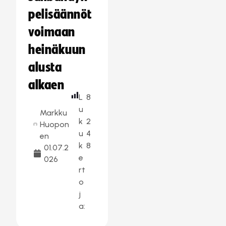
pelisäännöt
voimaan
heinäkuun
alusta
alkaen
L
8
u
Markku
k
2
Huopon
u
4
en
k
8
01.07.2
e
026
rt
o
j
a: