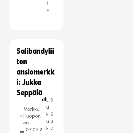
j
a
:
Salibandylii
ton
ansiomerkk
i: Jukka
Seppälä
L
3
u
Markku
k
5
Huopon
u
8
en
k
7
07.07.2