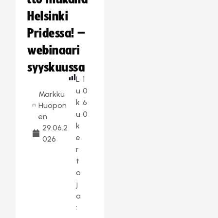
Helsinki
Pridessa! –
webinaari
syyskuussa
L
1
u
0
Markku
k
6
Huopon
u
0
en
k
29.06.2
e
026
r
t
o
j
a
: