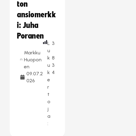
ton
ansiomerkk
i: Juha
Poranen
L
3
u
Markku
k
8
Huopon
u
3
en
k
4
09.07.2
e
026
r
t
o
j
a
: