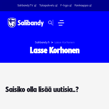
SalibandyTV
Tulospalvelu
F-liiga
Fanikauppa
>
Salibandy.fi
Lasse Korhonen
Lasse Korhonen
Saisiko olla lisää uutisia..?