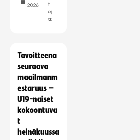
t
2026
oj
a:
Tavoitteena
seuraava
maailmanm
estaruus –
U19-naiset
kokoontuva
t
heinäkuussa