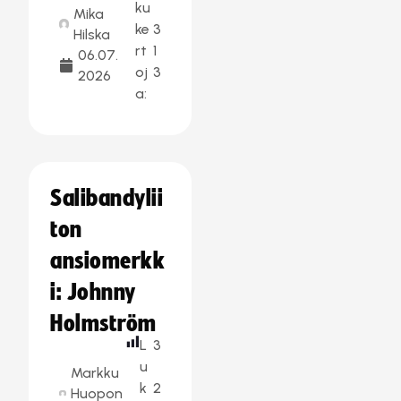
ku
Mika
ke
3
Hilska
rt
1
06.07.
oj
3
2026
a:
Salibandylii
ton
ansiomerkk
i: Johnny
Holmström
L
3
u
Markku
k
2
Huopon