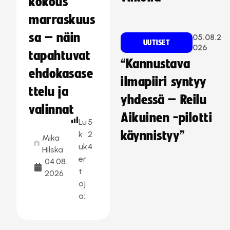
kokous
marraskuus
sa – näin
05.08.2
UUTISET
026
tapahtuvat
“Kannustava
ehdokasase
ilmapiiri syntyy
ttelu ja
yhdessä – Reilu
valinnat
Aikuinen -pilotti
Lu
5
käynnistyy”
k
2
Mika
uk
4
Hilska
er
04.08.
t
2026
oj
a: