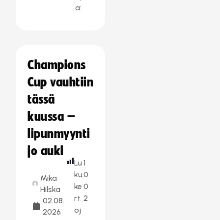
a:
Champions
Cup vauhtiin
tässä
kuussa –
lipunmyynti
jo auki
Lu
1
ku
0
Mika
ke
0
Hilska
rt
2
02.08.
oj
2026