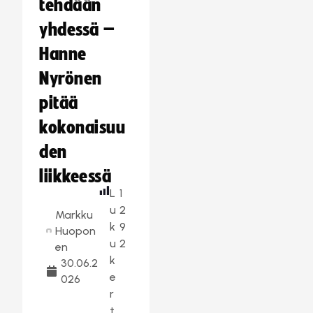
tehdään
yhdessä –
Hanne
Nyrönen
pitää
kokonaisuu
den
liikkeessä
L
1
u
2
Markku
k
9
Huopon
u
2
en
k
30.06.2
e
026
r
t