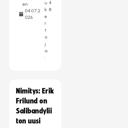
u
4
en
k
8
04.07.2
e
026
r
t
o
j
a
:
Nimitys: Erik
Frilund on
Salibandylii
ton uusi