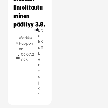
ilmoittautu
minen
päättyy 3.8.
L
3
u
Markku
k
9
Huopon
u
11
en
k
06.07.2
e
026
r
t
o
j
a
: