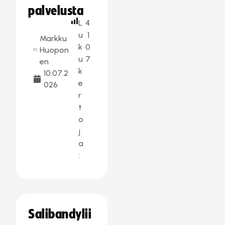
palvelusta
L
4
u
1
Markku
k
0
Huopon
u
7
en
k
10.07.2
e
026
r
t
o
j
a
:
Salibandylii