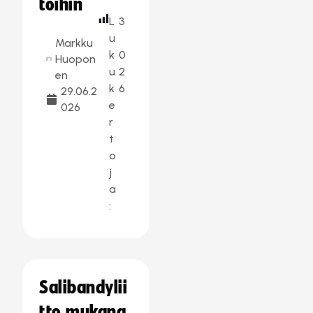
töihin
L
3
u
Markku
k
0
Huopon
u
2
en
k
6
29.06.2
e
026
r
t
o
j
a
:
Salibandylii
tto mukana