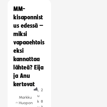
MM-
kisaponnist
us edessä –
miksi
vapaaehtois
eksi
kannattaa
lähteä? Eija
ja Anu
kertovat
L
2
u
Markku
k
8
Huopon