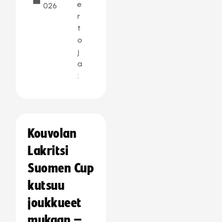
e
026
r
t
o
j
a
:
Kouvolan
Lakritsi
Suomen Cup
kutsuu
joukkueet
mukaan –