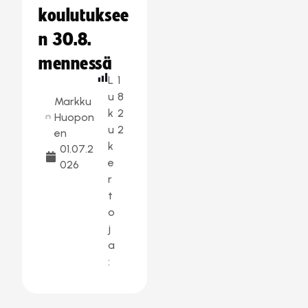
koulutuksee
n 30.8.
mennessä
L
1
u
8
Markku
k
2
Huopon
u
2
en
k
01.07.2
e
026
r
t
o
j
a
: