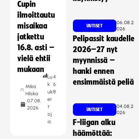
Cupin
ilmoittautu
06.08.2
misaikaa
UUTISET
026
jatkettu
Pelipassit kaudelle
16.8. asti –
2026–27 nyt
vielä ehtii
myynnissä –
mukaan
hanki ennen
Lu
4
ensimmäistä peliä
k
6
Mika
uk
8
Hilska
er
07.08.
04.08.2
t
2026
UUTISET
026
oj
F-liigan alku
a:
häämöttää: