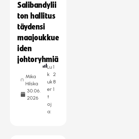
Salibandylii
ton hallitus
täydensi
maajoukkue
iden
johtoryhmiä
Lu
1
k
2
Mika
uk
8
Hilska
er
1
30.06.
t
2026
oj
a: