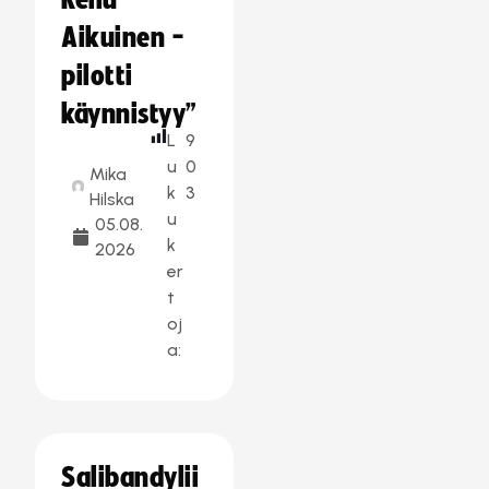
Reilu
Aikuinen -
pilotti
käynnistyy”
L
9
u
0
Mika
k
3
Hilska
u
05.08.
k
2026
er
t
oj
a:
Salibandylii