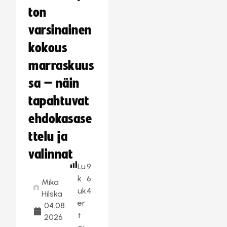
ton
varsinainen
kokous
marraskuus
sa – näin
tapahtuvat
ehdokasase
ttelu ja
valinnat
Lu
9
k
6
Mika
uk
4
Hilska
er
04.08.
t
2026