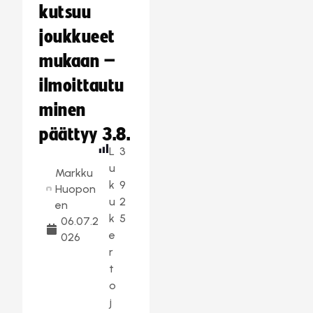
kutsuu
joukkueet
mukaan –
ilmoittautu
minen
päättyy 3.8.
L
3
u
Markku
k
9
Huopon
u
2
en
k
5
06.07.2
e
026
r
t
o
j