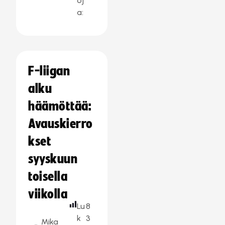
oj
a:
F-liigan
alku
häämöttää:
Avauskierro
kset
syyskuun
toisella
viikolla
Lu
8
k
3
Mika