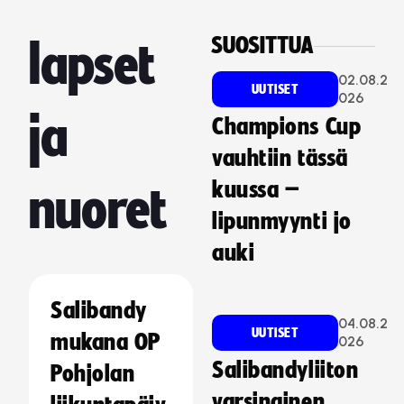
SUOSITTUA
lapset
02.08.2
UUTISET
026
ja
Champions Cup
vauhtiin tässä
kuussa –
nuoret
lipunmyynti jo
auki
Salibandy
04.08.2
UUTISET
mukana OP
026
Salibandyliiton
Pohjolan
varsinainen