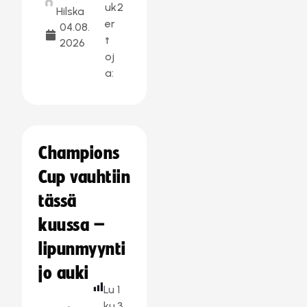
uk
2
Hilska
er
04.08.
t
2026
oj
a:
Champions
Cup vauhtiin
tässä
kuussa –
lipunmyynti
jo auki
Lu
1
ku
3