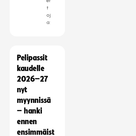
er
t
oj
a:
Pelipassit
kaudelle
2026–27
nyt
myynnissä
– hanki
ennen
ensimmäist