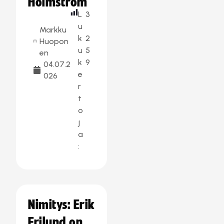
Holmström
L
3
u
Markku
k
2
Huopon
u
5
en
k
9
04.07.2
e
026
r
t
o
j
a
:
Nimitys: Erik
Frilund on