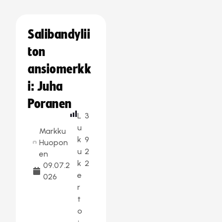
Salibandylii
ton
ansiomerkk
i: Juha
Poranen
L
3
u
Markku
k
9
Huopon
u
2
en
k
2
09.07.2
e
026
r
t
o