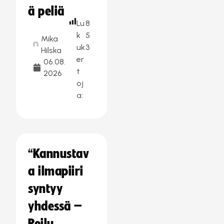
ä peliä
Lu
8
k
5
Mika
uk
3
Hilska
er
06.08.
t
2026
oj
a:
“Kannustav
a ilmapiiri
syntyy
yhdessä –