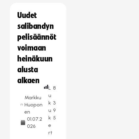
Uudet
salibandyn
pelisäännöt
voimaan
heinäkuun
alusta
alkaen
L
8
u
Markku
k
3
Huopon
u
9
en
k
5
01.07.2
e
026
rt