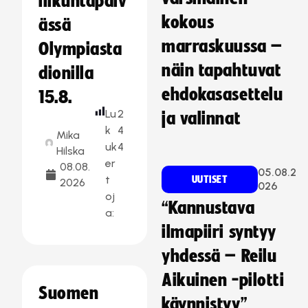
liikuntapäiv
kokous
ässä
marraskuussa –
Olympiasta
näin tapahtuvat
dionilla
ehdokasasettelu
15.8.
Lu
2
ja valinnat
k
4
Mika
uk
4
Hilska
er
08.08.
05.08.2
t
UUTISET
2026
026
oj
“Kannustava
a:
ilmapiiri syntyy
yhdessä – Reilu
Aikuinen -pilotti
Suomen
käynnistyy”