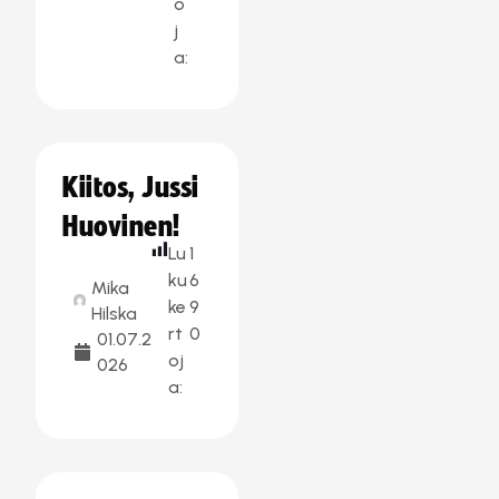
o
j
a:
Kiitos, Jussi
Huovinen!
Lu
1
ku
6
Mika
ke
9
Hilska
rt
0
01.07.2
oj
026
a: