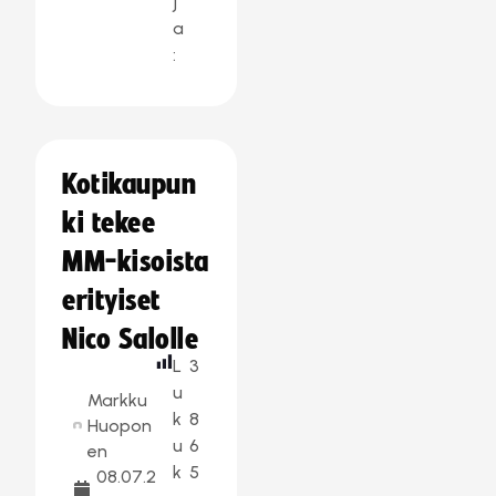
j
a
:
Kotikaupun
ki tekee
MM-kisoista
erityiset
Nico Salolle
L
3
u
Markku
k
8
Huopon
u
6
en
k
5
08.07.2