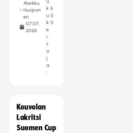
u
Markku
k
6
Huopon
u
0
en
k
0
07.07.
e
2026
r
t
o
j
a
:
Kouvolan
Lakritsi
Suomen Cup