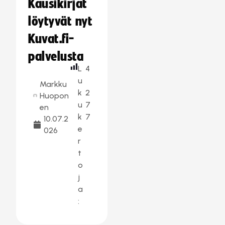
Kausikirjat
löytyvät nyt
Kuvat.fi-
palvelusta
L
4
u
Markku
k
2
Huopon
u
7
en
k
7
10.07.2
e
026
r
t
o
j
a
: