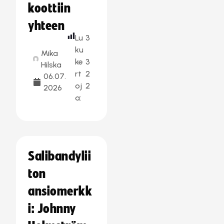
koottiin
yhteen
Lu
3
ku
Mika
ke
3
Hilska
rt
2
06.07.
oj
2
2026
a:
Salibandylii
ton
ansiomerkk
i: Johnny