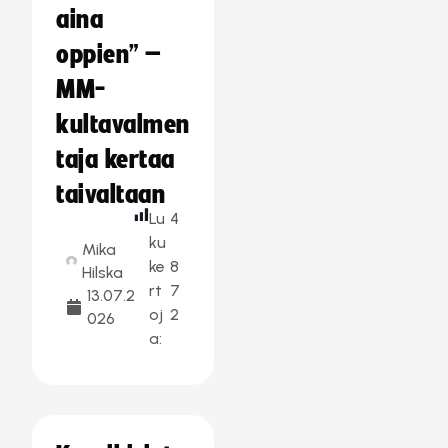
aina
oppien” –
MM-
kultavalmen
taja kertaa
taivaltaan
Lu
4
ku
Mika
ke
8
Hilska
rt
7
13.07.2
oj
2
026
a: