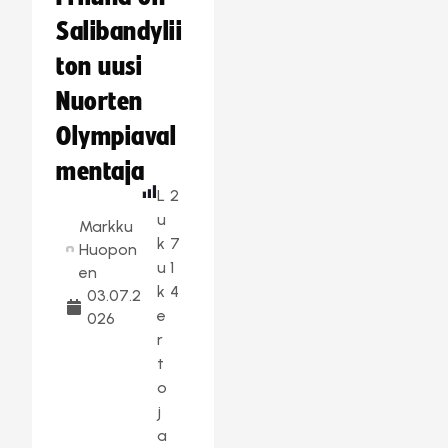
Salibandylii
ton uusi
Nuorten
Olympiaval
mentaja
L
2
u
Markku
k
7
Huopon
u
1
en
k
4
03.07.2
e
026
r
t
o
j
a