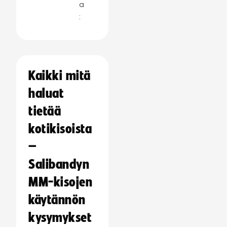
a
:
Kaikki mitä
haluat
tietää
kotikisoista
–
Salibandyn
MM-kisojen
käytännön
kysymykset