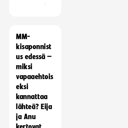
:
MM-
kisaponnist
us edessä –
miksi
vapaaehtois
eksi
kannattaa
lähteä? Eija
ja Anu
kertovat