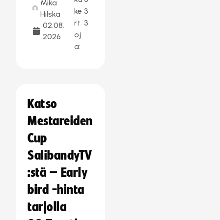
Mika
ke
3
Hilska
rt
3
02.08.
oj
2026
a:
Katso
Mestareiden
Cup
SalibandyTV
:stä – Early
bird -hinta
tarjolla