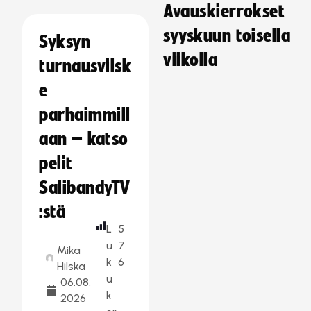
Avauskierrokset
syyskuun toisella
Syksyn
viikolla
turnausvilsk
e
parhaimmill
aan – katso
pelit
SalibandyTV
:stä
L
5
u
7
Mika
k
6
Hilska
u
06.08.
k
2026