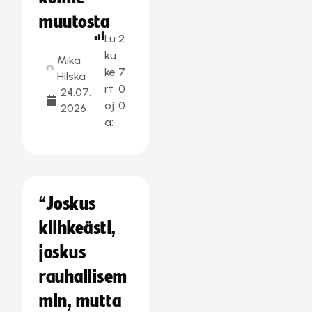
muutosta
Lu
2
ku
Mika
ke
7
Hilska
rt
0
24.07.
oj
0
2026
a:
“Joskus
kiihkeästi,
joskus
rauhallisem
min, mutta