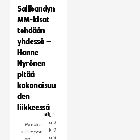
Salibandyn
MM-kisat
tehdään
yhdessä –
Hanne
Nyrönen
pitää
kokonaisuu
den
liikkeessä
L
1
u
2
Markku
k
9
Huopon
u
8
en