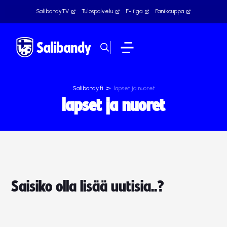
SalibandyTV
Tulospalvelu
F-liiga
Fanikauppa
>
Salibandy.fi
lapset ja nuoret
lapset ja nuoret
Saisiko olla lisää uutisia..?