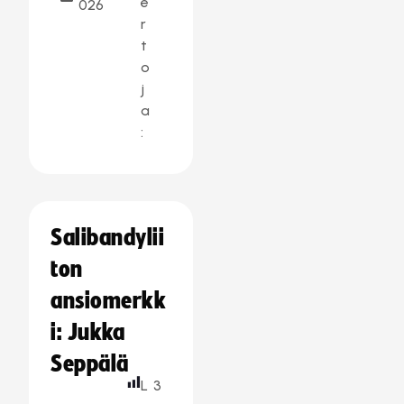
e
026
r
t
o
j
a
:
Salibandylii
ton
ansiomerkk
i: Jukka
Seppälä
L
3