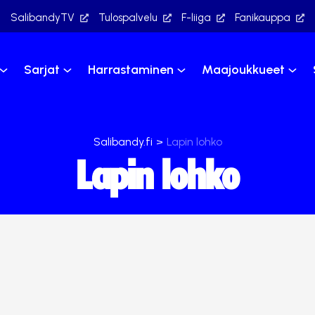
SalibandyTV
Tulospalvelu
F-liiga
Fanikauppa
Sarjat
Harrastaminen
Maajoukkueet
Salibandy.fi
>
Lapin lohko
Lapin lohko