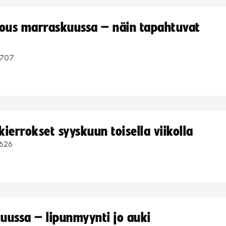
kous marraskuussa – näin tapahtuvat
707
ierrokset syyskuun toisella viikolla
626
uussa – lipunmyynti jo auki