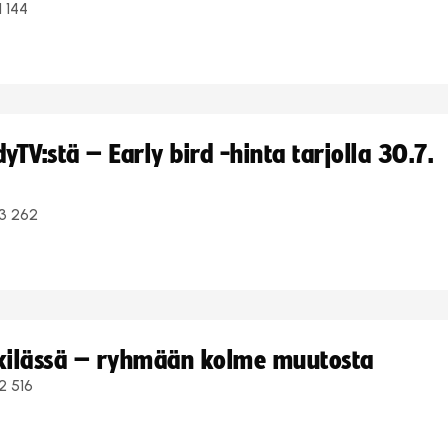
1 144
TV:stä – Early bird -hinta tarjolla 30.7.
3 262
kkilässä – ryhmään kolme muutosta
2 516