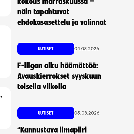
kokous marraskuussa –
näin tapahtuvat
ehdokasasettelu ja valinnat
04.08.2026
UUTISET
F-liigan alku häämöttää:
Avauskierrokset syyskuun
toisella viikolla
”
05.08.2026
UUTISET
“Kannustava ilmapiiri