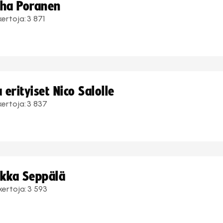
uha Poranen
kertoja:
3 871
erityiset Nico Salolle
kertoja:
3 837
ukka Seppälä
kertoja:
3 593