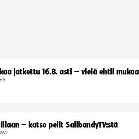
a jatkettu 16.8. asti – vielä ehtii muka
65
llaan – katso pelit SalibandyTV:stä
262