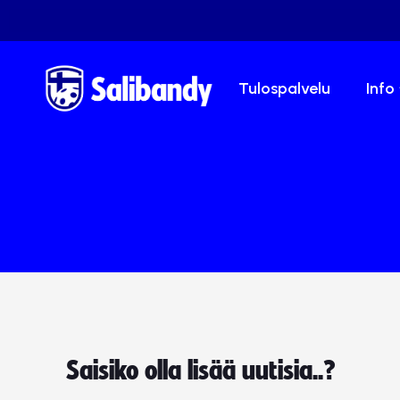
Tulospalvelu
Info
Saisiko olla lisää uutisia..?