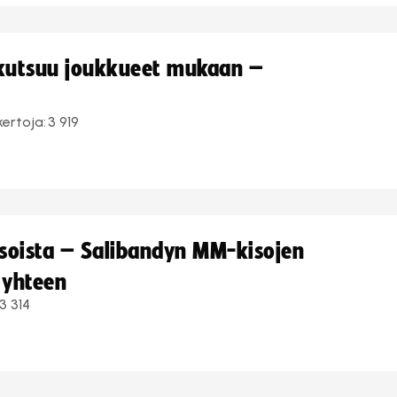
 kutsuu joukkueet mukaan –
kertoja:
3 919
kisoista – Salibandyn MM-kisojen
 yhteen
3 314