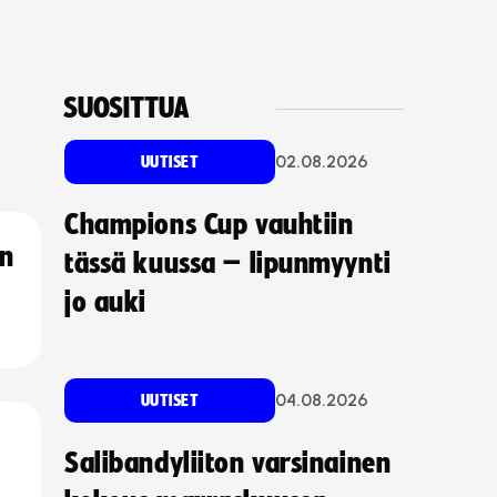
SUOSITTUA
02.08.2026
UUTISET
Champions Cup vauhtiin
an
tässä kuussa – lipunmyynti
jo auki
04.08.2026
UUTISET
Salibandyliiton varsinainen