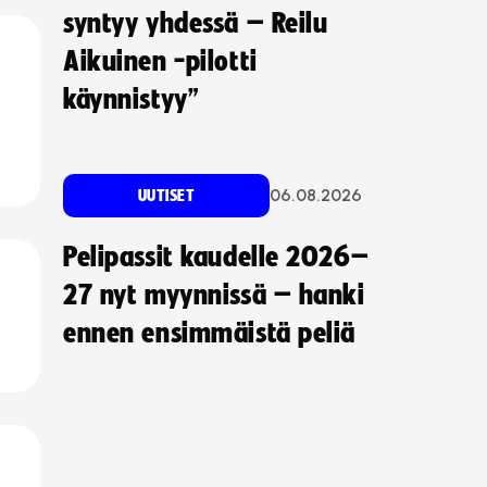
syntyy yhdessä – Reilu
Aikuinen -pilotti
käynnistyy”
06.08.2026
UUTISET
Pelipassit kaudelle 2026–
27 nyt myynnissä – hanki
ennen ensimmäistä peliä