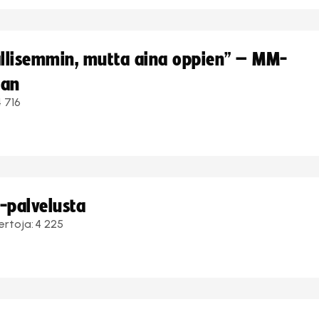
hallisemmin, mutta aina oppien” – MM-
aan
4 716
i-palvelusta
ertoja:
4 225