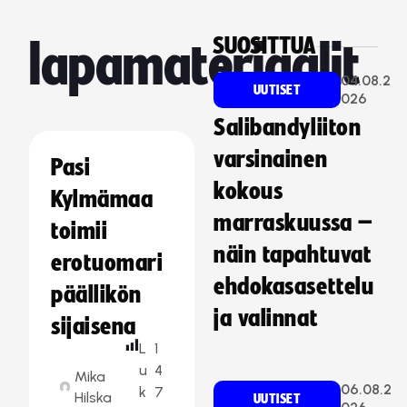
SUOSITTUA
lapamateriaalit
04.08.2
UUTISET
026
Salibandyliiton
varsinainen
Pasi
kokous
Kylmämaa
marraskuussa –
toimii
näin tapahtuvat
erotuomari
ehdokasasettelu
päällikön
ja valinnat
sijaisena
L
1
u
4
Mika
06.08.2
k
7
Hilska
UUTISET