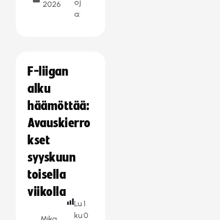
oj
2026
a:
F-liigan
alku
häämöttää:
Avauskierro
kset
syyskuun
toisella
viikolla
Lu
1
ku
0
Mika