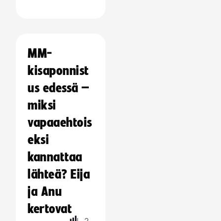
MM-
kisaponnist
us edessä –
miksi
vapaaehtois
eksi
kannattaa
lähteä? Eija
ja Anu
kertovat
L
2