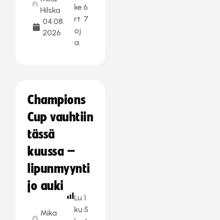
ke
6
Hilska
rt
7
04.08.
oj
2026
a:
Champions
Cup vauhtiin
tässä
kuussa –
lipunmyynti
jo auki
Lu
1
ku
5
Mika