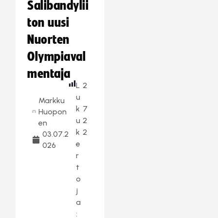
Salibandylii
ton uusi
Nuorten
Olympiaval
mentaja
L
2
u
Markku
k
7
Huopon
u
2
en
k
2
03.07.2
e
026
r
t
o
j
a
: