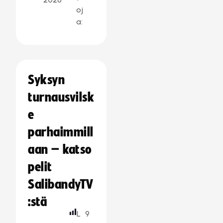
oj
a:
Syksyn
turnausvilsk
e
parhaimmill
aan – katso
pelit
SalibandyTV
:stä
L
9