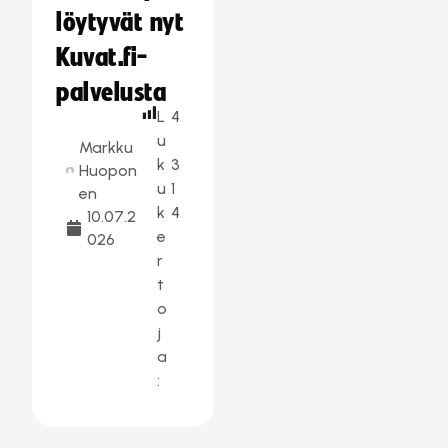
löytyvät nyt
Kuvat.fi-
palvelusta
L
4
u
Markku
k
3
Huopon
u
1
en
k
4
10.07.2
e
026
r
t
o
j
a
: