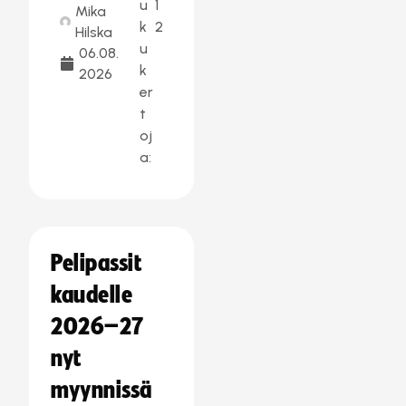
u
1
Mika
k
2
Hilska
u
06.08.
k
2026
er
t
oj
a:
Pelipassit
kaudelle
2026–27
nyt
myynnissä