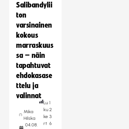
Salibandylii
ton
varsinainen
kokous
marraskuus
sa – näin
tapahtuvat
ehdokasase
ttelu ja
valinnat
Lu
1
ku
2
Mika
ke
3
Hilska
rt
6
04.08.