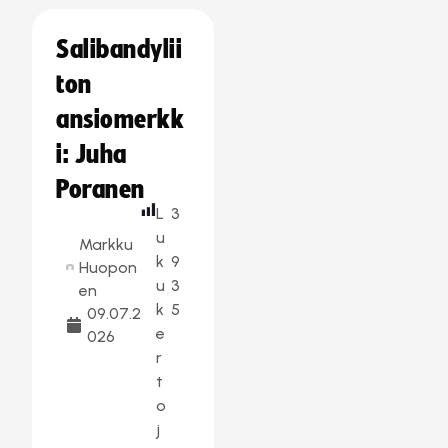
Salibandylii
ton
ansiomerkk
i: Juha
Poranen
L
3
u
Markku
k
9
Huopon
u
3
en
k
5
09.07.2
e
026
r
t
o
j