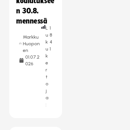
koulutuksee
n 30.8.
mennessä
L
1
u
8
Markku
k
4
Huopon
u
1
en
k
01.07.2
e
026
r
t
o
j
a
: