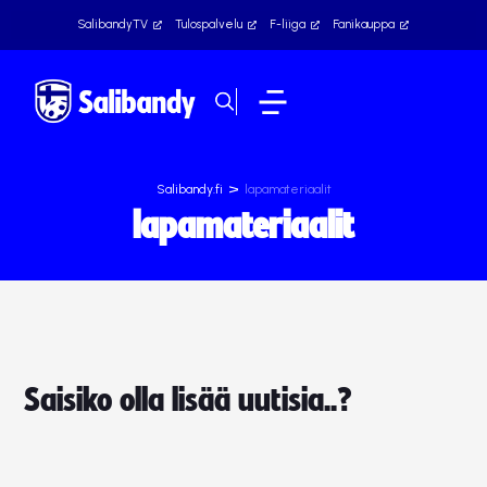
SalibandyTV
Tulospalvelu
F-liiga
Fanikauppa
>
Salibandy.fi
lapamateriaalit
lapamateriaalit
Saisiko olla lisää uutisia..?