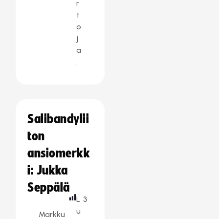
r
t
o
j
a
:
Salibandylii
ton
ansiomerkk
i: Jukka
Seppälä
L
3
u
Markku