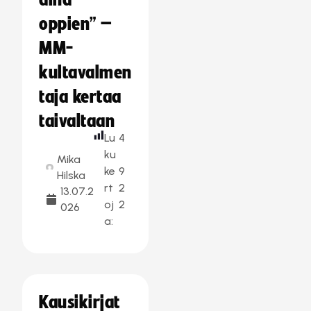
aina
oppien” –
MM-
kultavalmen
taja kertaa
taivaltaan
Lu
4
ku
Mika
ke
9
Hilska
rt
2
13.07.2
oj
2
026
a:
Kausikirjat