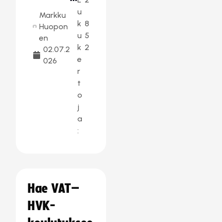
u
Markku
k
8
Huopon
u
5
en
k
2
02.07.2
e
026
r
t
o
j
a
:
Hae VAT–
HVK-