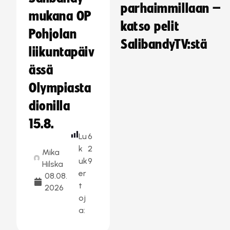
parhaimmillaan –
mukana OP
katso pelit
Pohjolan
SalibandyTV:stä
liikuntapäiv
ässä
Olympiasta
dionilla
15.8.
Lu
6
k
2
Mika
uk
9
Hilska
er
08.08.
t
2026
oj
a: