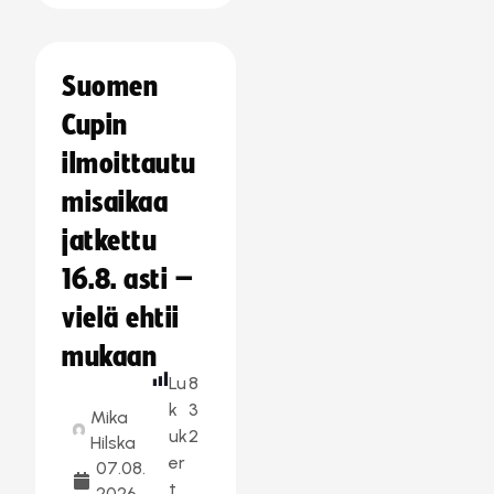
Suomen
Cupin
ilmoittautu
misaikaa
jatkettu
16.8. asti –
vielä ehtii
mukaan
Lu
8
k
3
Mika
uk
2
Hilska
er
07.08.
t
2026