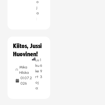
o
j
a
:
Kiitos, Jussi
Huovinen!
Lu
1
ku
6
Mika
ke
9
Hilska
rt
3
01.07.2
oj
026
a: