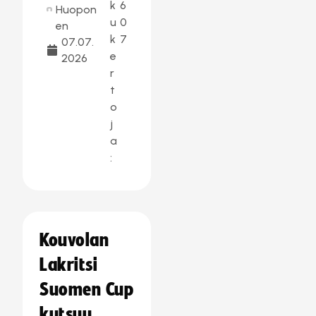
k
6
Huopon
u
0
en
k
7
07.07.
e
2026
r
t
o
j
a
:
Kouvolan
Lakritsi
Suomen Cup
kutsuu