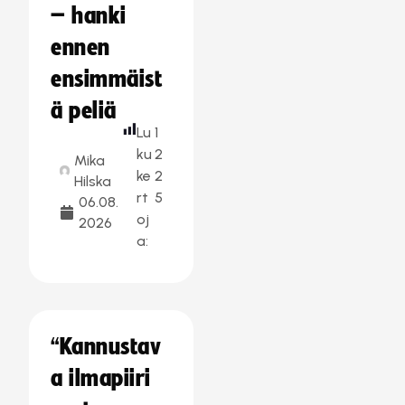
– hanki
ennen
ensimmäist
ä peliä
Lu
1
ku
2
Mika
ke
2
Hilska
rt
5
06.08.
oj
2026
a:
“Kannustav
a ilmapiiri