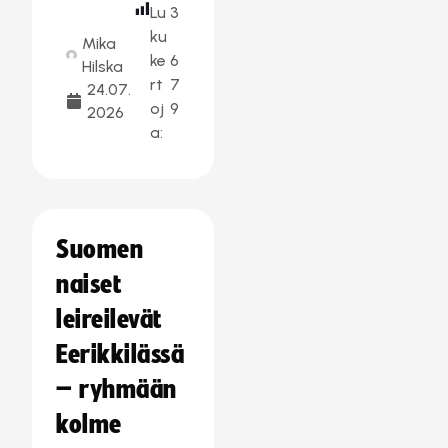
Lu
3
ku
Mika
ke
6
Hilska
rt
7
24.07.
oj
9
2026
a:
Suomen
naiset
leireilevät
Eerikkilässä
– ryhmään
kolme