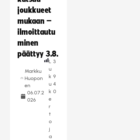
joukkueet
mukaan –
ilmoittautu
minen
päättyy 3.8.
L
3
u
Markku
k
9
Huopon
u
4
en
k
0
06.07.2
e
026
r
t
o
j
a