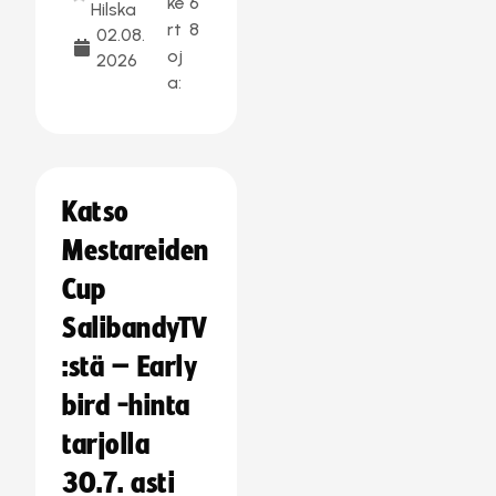
ke
6
Hilska
rt
8
02.08.
oj
2026
a:
Katso
Mestareiden
Cup
SalibandyTV
:stä – Early
bird -hinta
tarjolla
30.7. asti