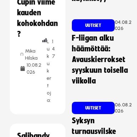
Cupin viime
kauden
kohokohdan
04.08.2
UUTISET
026
?
F-liigan alku
L
1
häämöttää:
u
4
Mika
k
7
Hilska
Avauskierrokset
u
10.08.2
syyskuun toisella
k
026
er
viikolla
t
oj
a:
06.08.2
UUTISET
026
Syksyn
turnausvilske
Salibandy