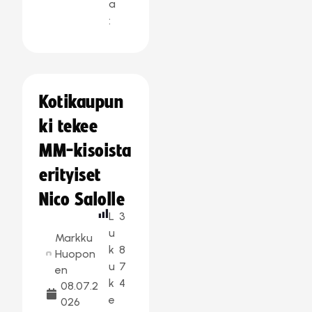
a
:
Kotikaupun
ki tekee
MM-kisoista
erityiset
Nico Salolle
L
3
u
Markku
k
8
Huopon
u
7
en
k
4
08.07.2
e
026