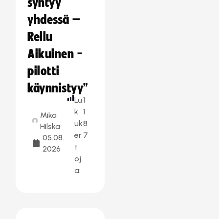
syntyy
yhdessä –
Reilu
Aikuinen -
pilotti
käynnistyy”
Lu
1
k
1
Mika
uk
8
Hilska
er
7
05.08.
t
2026
oj
a: