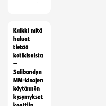
:
Kaikki mitä
haluat
tietää
kotikisoista
–
Salibandyn
MM-kisojen
käytännön
kysymykset
koottiin