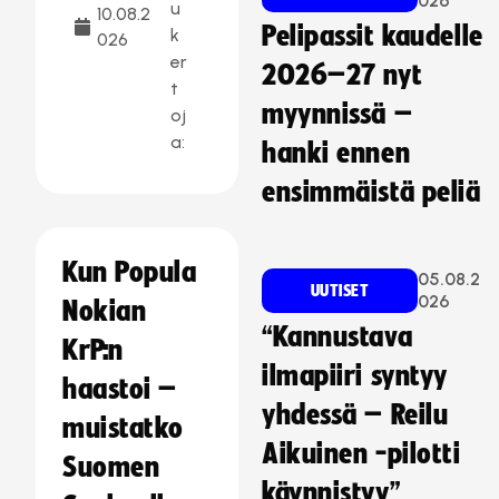
026
u
10.08.2
Pelipassit kaudelle
k
026
er
2026–27 nyt
t
myynnissä –
oj
a:
hanki ennen
ensimmäistä peliä
Kun Popula
05.08.2
UUTISET
026
Nokian
“Kannustava
KrP:n
ilmapiiri syntyy
haastoi –
yhdessä – Reilu
muistatko
Aikuinen -pilotti
Suomen
käynnistyy”