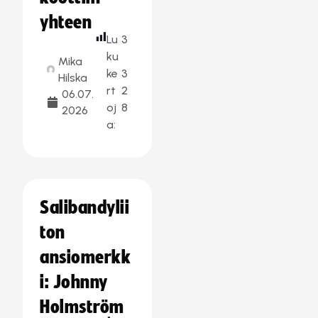
yhteen
Lu
3
ku
Mika
ke
3
Hilska
rt
2
06.07.
oj
8
2026
a:
Salibandylii
ton
ansiomerkk
i: Johnny
Holmström