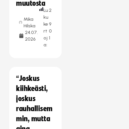
muutosta
Lu
2
ku
Mika
ke
9
Hilska
rt
0
24.07.
oj
1
2026
a:
“Joskus
kiihkeästi,
joskus
rauhallisem
min, mutta