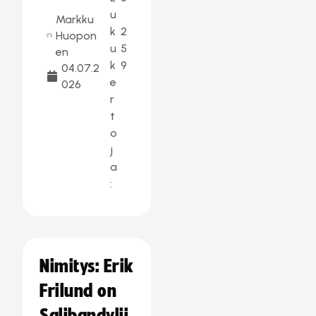
u
Markku
k
2
Huopon
u
5
en
k
9
04.07.2
e
026
r
t
o
j
a
:
Nimitys: Erik
Frilund on