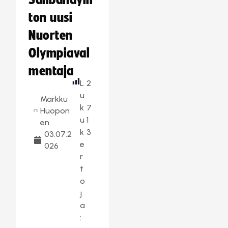
Salibandylii
ton uusi
Nuorten
Olympiaval
mentaja
L
2
u
Markku
k
7
Huopon
u
1
en
k
3
03.07.2
e
026
r
t
o
j
a
: