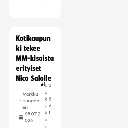
:
Kotikaupun
ki tekee
MM-kisoista
erityiset
Nico Salolle
L
3
u
Markku
k
8
Huopon
u
6
en
k
1
08.07.2
e
026
r