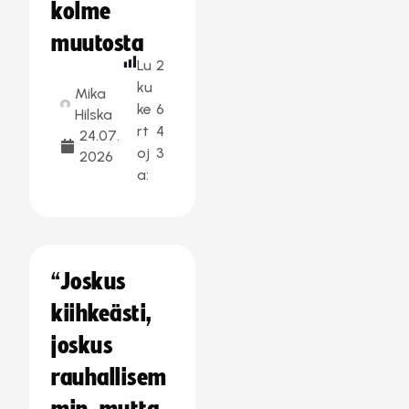
kolme
muutosta
Lu
2
ku
Mika
ke
6
Hilska
rt
4
24.07.
oj
3
2026
a:
“Joskus
kiihkeästi,
joskus
rauhallisem