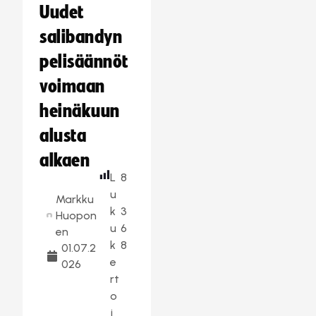
Uudet
salibandyn
pelisäännöt
voimaan
heinäkuun
alusta
alkaen
L
8
u
Markku
k
3
Huopon
u
6
en
k
8
01.07.2
e
026
rt
o
j