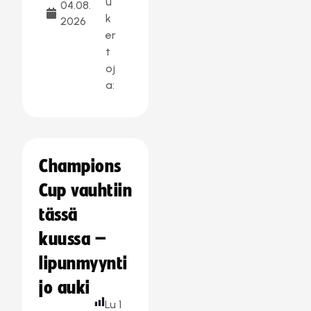
u
04.08.
k
2026
er
t
oj
a:
Champions
Cup vauhtiin
tässä
kuussa –
lipunmyynti
jo auki
Lu
1