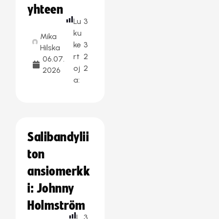
yhteen
Lu
3
ku
Mika
ke
3
Hilska
rt
2
06.07.
oj
2
2026
a:
Salibandylii
ton
ansiomerkk
i: Johnny
Holmström
L
3