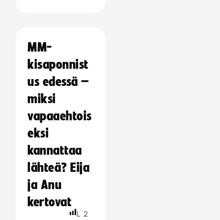
MM-
kisaponnist
us edessä –
miksi
vapaaehtois
eksi
kannattaa
lähteä? Eija
ja Anu
kertovat
L
2