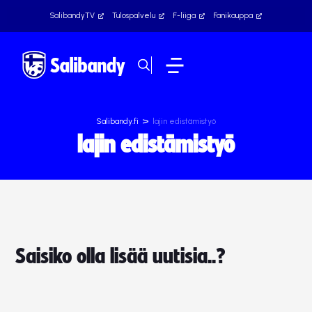
SalibandyTV
Tulospalvelu
F-liiga
Fanikauppa
>
Salibandy.fi
lajin edistämistyö
lajin edistämistyö
Saisiko olla lisää uutisia..?