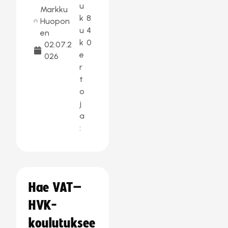
u
Markku
k
8
Huopon
u
4
en
k
0
02.07.2
e
026
r
t
o
j
a
:
Hae VAT–
HVK-
koulutuksee