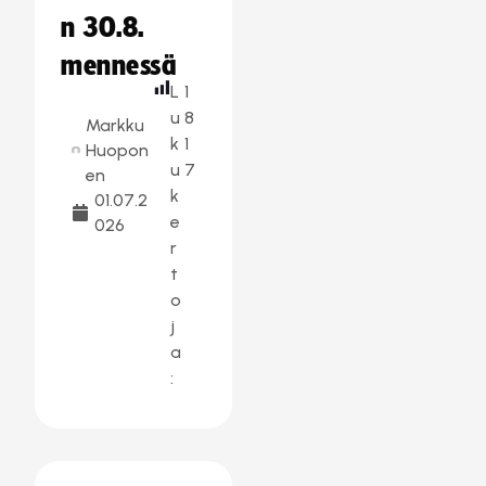
n 30.8.
mennessä
L
1
u
8
Markku
k
1
Huopon
u
7
en
k
01.07.2
e
026
r
t
o
j
a
: