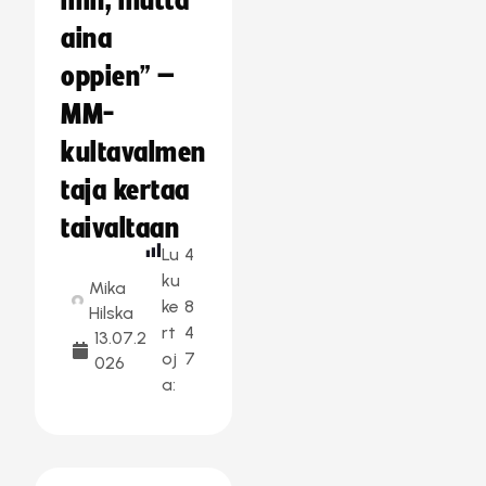
min, mutta
aina
oppien” –
MM-
kultavalmen
taja kertaa
taivaltaan
Lu
4
ku
Mika
ke
8
Hilska
rt
4
13.07.2
oj
7
026
a: