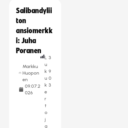
Salibandylii
ton
ansiomerkk
i: Juha
Poranen
L
3
u
Markku
k
9
Huopon
u
0
en
k
3
09.07.2
e
026
r
t
o
j
a