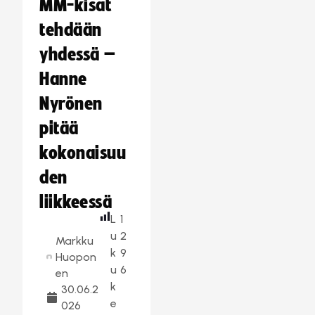
MM-kisat
tehdään
yhdessä –
Hanne
Nyrönen
pitää
kokonaisuu
den
liikkeessä
L
1
u
2
Markku
k
9
Huopon
u
6
en
k
30.06.2
e
026