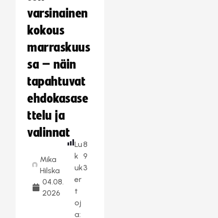
varsinainen
kokous
marraskuus
sa – näin
tapahtuvat
ehdokasase
ttelu ja
valinnat
Lu
8
k
9
Mika
uk
3
Hilska
er
04.08.
t
2026
oj
a: