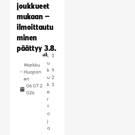
joukkueet
mukaan –
ilmoittautu
minen
päättyy 3.8.
L
3
u
Markku
k
9
Huopon
u
2
en
k
3
06.07.2
e
026
r
t
o
j
a