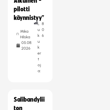
Aikuinen -
pilotti
käynnistyy”
L
8
u
0
Mika
k
6
Hilska
u
05.08.
k
2026
er
t
oj
a:
Salibandylii
ton