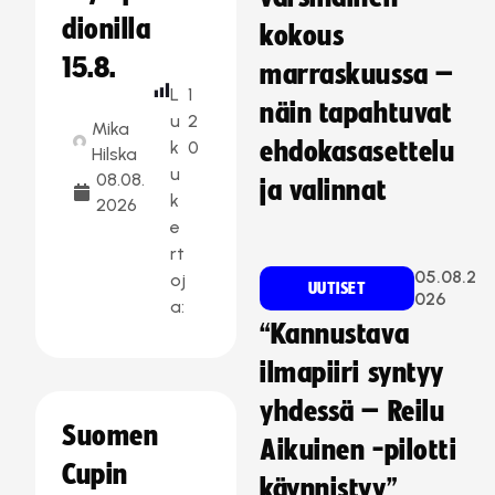
dionilla
kokous
15.8.
marraskuussa –
L
1
näin tapahtuvat
u
2
Mika
k
0
ehdokasasettelu
Hilska
u
08.08.
ja valinnat
k
2026
e
rt
05.08.2
oj
UUTISET
026
a:
“Kannustava
ilmapiiri syntyy
yhdessä – Reilu
Suomen
Aikuinen -pilotti
Cupin
käynnistyy”