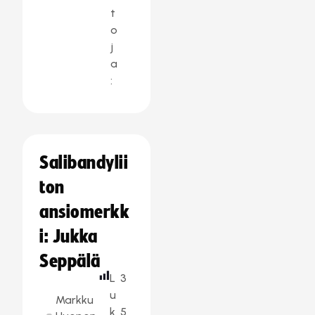
t
o
j
a
:
Salibandylii
ton
ansiomerkk
i: Jukka
Seppälä
L
3
u
Markku
k
5