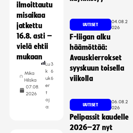
ilmoittautu
misaikaa
04.08.2
jatkettu
UUTISET
026
16.8. asti –
F-liigan alku
vielä ehtii
häämöttää:
mukaan
Avauskierrokset
Lu
3
syyskuun toisella
k
6
Mika
viikolla
uk
6
Hilska
er
07.08.
t
2026
oj
06.08.2
UUTISET
a:
026
Pelipassit kaudelle
2026–27 nyt