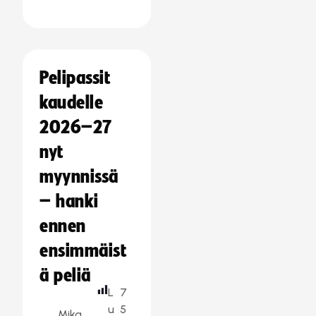
Pelipassit
kaudelle
2026–27
nyt
myynnissä
– hanki
ennen
ensimmäist
ä peliä
L
7
u
5
Mika