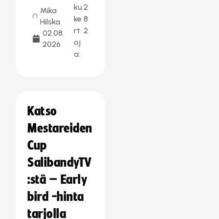
ku
2
Mika
ke
8
Hilska
rt
2
02.08.
oj
2026
a:
Katso
Mestareiden
Cup
SalibandyTV
:stä – Early
bird -hinta
tarjolla