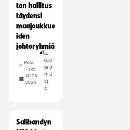
ton hallitus
täydensi
maajoukkue
iden
johtoryhmiä
Lu
1
ku
2
Mika
ke
8
Hilska
rt
0
30.06.
oj
2026
a:
Salibandyn