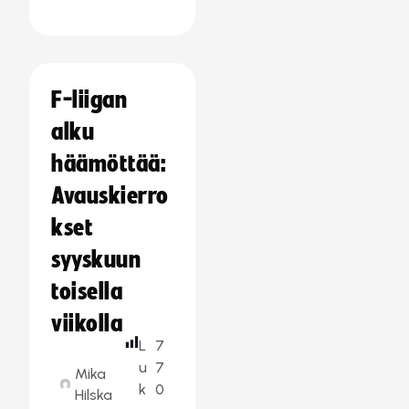
F-liigan
alku
häämöttää:
Avauskierro
kset
syyskuun
toisella
viikolla
L
7
u
7
Mika
k
0
Hilska