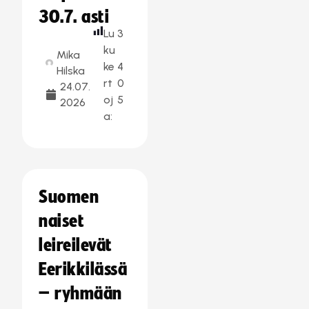
30.7. asti
Lu
3
ku
Mika
ke
4
Hilska
rt
0
24.07.
oj
5
2026
a:
Suomen
naiset
leireilevät
Eerikkilässä
– ryhmään