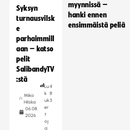
myynnissä –
Syksyn
hanki ennen
turnausvilsk
ensimmäistä peliä
e
parhaimmill
aan – katso
pelit
SalibandyTV
:stä
Lu
4
k
8
Mika
uk
3
Hilska
er
06.08.
t
2026
oj
a: