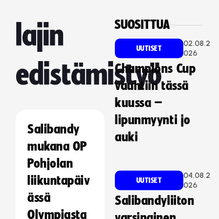
SUOSITTUA
lajin
02.08.2
UUTISET
026
edistämistyö
Champions Cup
vauhtiin tässä
kuussa –
lipunmyynti jo
Salibandy
auki
mukana OP
Pohjolan
04.08.2
liikuntapäiv
UUTISET
026
ässä
Salibandyliiton
Olympiasta
varsinainen