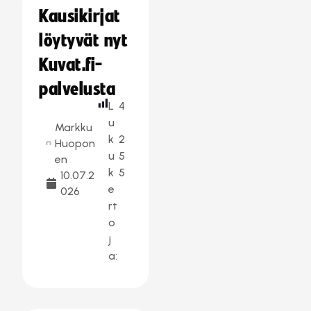
Kausikirjat
löytyvät nyt
Kuvat.fi-
palvelusta
L
4
u
Markku
k
2
Huopon
u
5
en
k
5
10.07.2
e
026
rt
o
j
a: