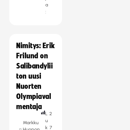
a
:
Nimitys: Erik
Frilund on
Salibandylii
ton uusi
Nuorten
Olympiaval
mentaja
L
2
u
Markku
k
7
Huopon