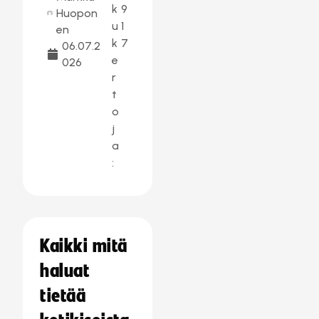
k
9
Huopon
u
1
en
k
7
06.07.2
e
026
r
t
o
j
a
:
Kaikki mitä
haluat
tietää