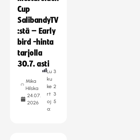
Cup
SalibandyTV
:stä – Early
bird -hinta
tarjolla
30.7. asti
Lu
3
ku
Mika
ke
2
Hilska
rt
3
24.07.
oj
5
2026
a: