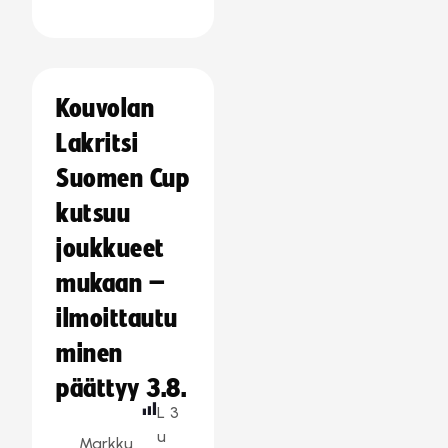
Kouvolan
Lakritsi
Suomen Cup
kutsuu
joukkueet
mukaan –
ilmoittautu
minen
päättyy 3.8.
L
3
u
Markku