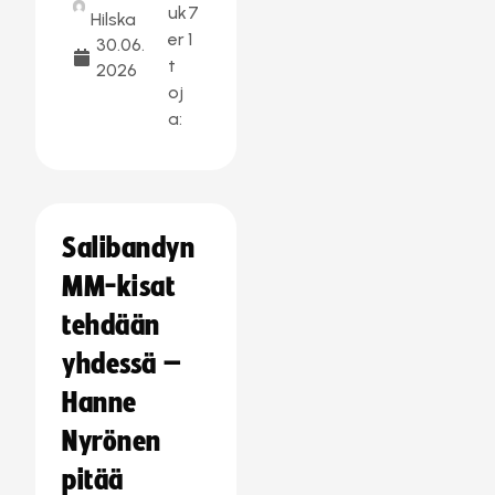
uk
7
Hilska
er
1
30.06.
t
2026
oj
a:
Salibandyn
MM-kisat
tehdään
yhdessä –
Hanne
Nyrönen
pitää