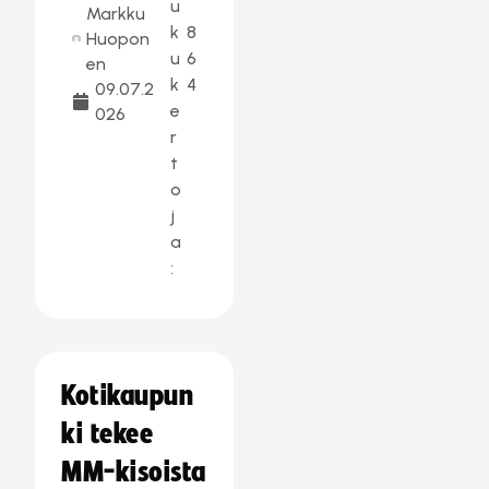
u
Markku
k
8
Huopon
u
6
en
k
4
09.07.2
e
026
r
t
o
j
a
:
Kotikaupun
ki tekee
MM-kisoista