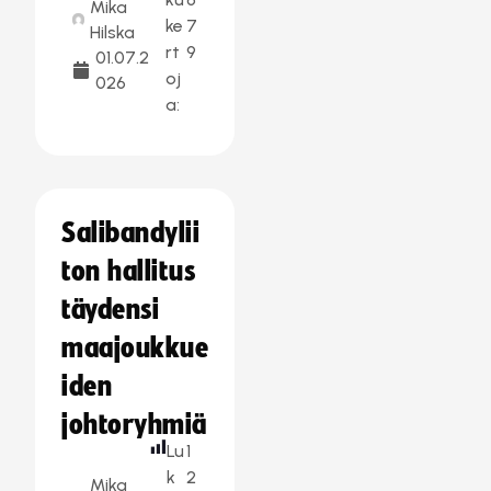
Mika
ke
7
Hilska
rt
9
01.07.2
oj
026
a:
Salibandylii
ton hallitus
täydensi
maajoukkue
iden
johtoryhmiä
Lu
1
k
2
Mika