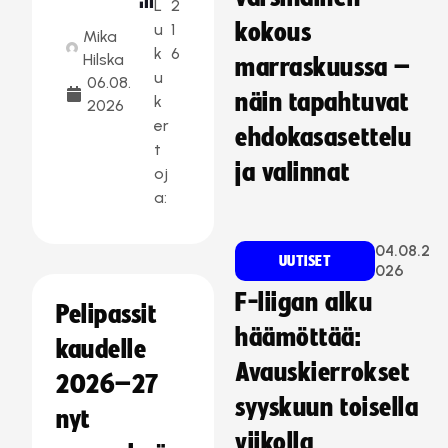
L
2
kokous
u
1
Mika
k
6
Hilska
marraskuussa –
u
06.08.
näin tapahtuvat
k
2026
er
ehdokasasettelu
t
ja valinnat
oj
a:
04.08.2
UUTISET
026
F-liigan alku
Pelipassit
häämöttää:
kaudelle
Avauskierrokset
2026–27
syyskuun toisella
nyt
viikolla