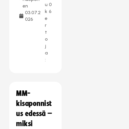
u
0
en
k
6
03.07.2
e
026
r
t
o
j
a
:
MM-
kisaponnist
us edessä –
miksi