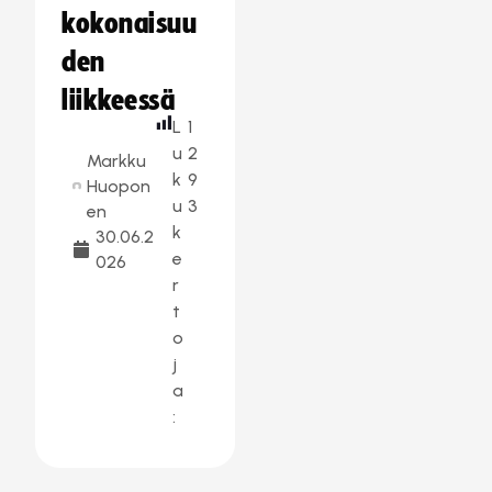
kokonaisuu
den
liikkeessä
L
1
u
2
Markku
k
9
Huopon
u
3
en
k
30.06.2
e
026
r
t
o
j
a
: