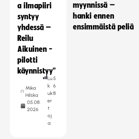
myynnissä –
a ilmapiiri
hanki ennen
syntyy
ensimmäistä peliä
yhdessä –
Reilu
Aikuinen -
pilotti
käynnistyy”
Lu
5
k
6
Mika
uk
8
Hilska
er
05.08.
t
2026
oj
a: