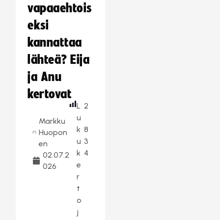
vapaaehtois
eksi
kannattaa
lähteä? Eija
ja Anu
kertovat
L
2
u
Markku
k
8
Huopon
u
3
en
k
4
02.07.2
e
026
r
t
o
j