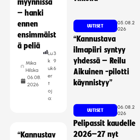
myynnissä
– hanki
ennen
05.08.2
UUTISET
026
ensimmäist
“Kannustava
ä peliä
ilmapiiri syntyy
Lu
3
yhdessä – Reilu
k
9
Mika
uk
6
Hilska
Aikuinen -pilotti
er
06.08.
käynnistyy”
t
2026
oj
a:
06.08.2
UUTISET
026
Pelipassit kaudelle
2026–27 nyt
“Kannustav