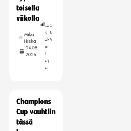
toisella
viikolla
Lu
5
k
8
Mika
uk
9
Hilska
er
04.08.
t
2026
oj
a:
Champions
Cup vauhtiin
tässä