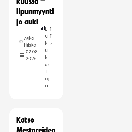
kuussa –
lipunmyynti
jo auki
L
1
u
11
Mika
k
7
Hilska
u
02.08.
k
2026
er
t
oj
a:
Katso
Mestareiden