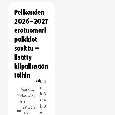
Pelikauden
2026–2027
erotuomari
palkkiot
sovittu –
lisätty
kilpailusään
töihin
L
3
u
Markku
k
0
Huopon
u
4
en
k
8
29.06.2
e
026