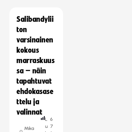
Salibandylii
ton
varsinainen
kokous
marraskuus
sa – näin
tapahtuvat
ehdokasase
ttelu ja
valinnat
L
6
u
7
Mika