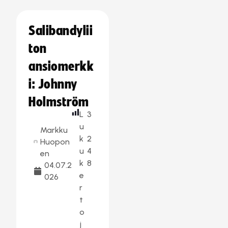
Salibandylii
ton
ansiomerkk
i: Johnny
Holmström
L
3
u
Markku
k
2
Huopon
u
4
en
k
8
04.07.2
e
026
r
t
o
j