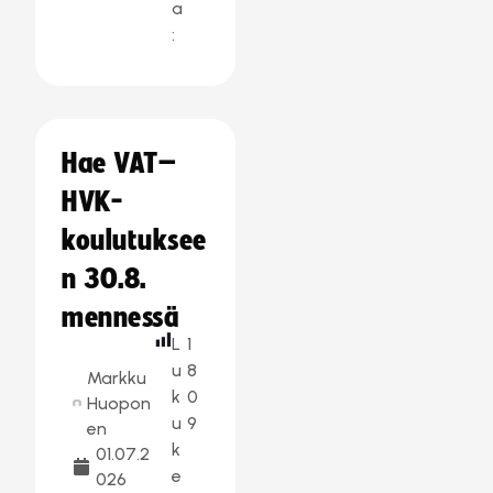
a
:
Hae VAT–
HVK-
koulutuksee
n 30.8.
mennessä
L
1
u
8
Markku
k
0
Huopon
u
9
en
k
01.07.2
e
026