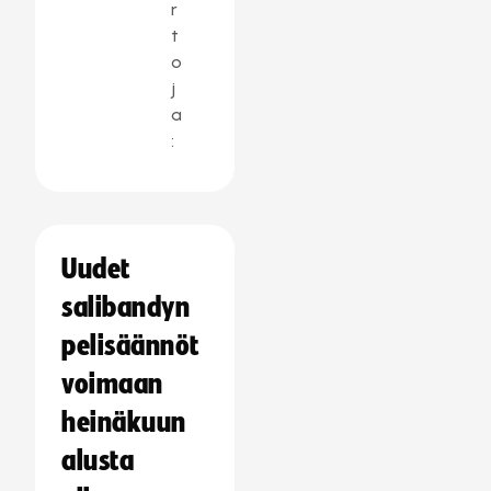
r
t
o
j
a
:
Uudet
salibandyn
pelisäännöt
voimaan
heinäkuun
alusta