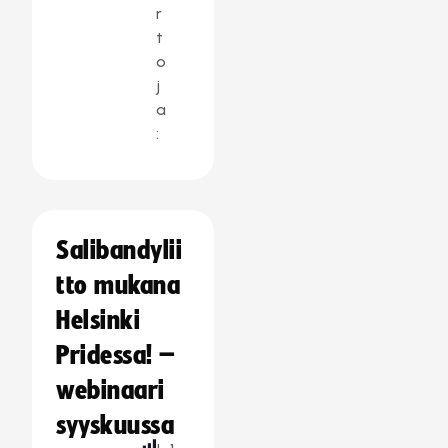
r
t
o
j
a
:
Salibandylii
tto mukana
Helsinki
Pridessa! –
webinaari
syyskuussa