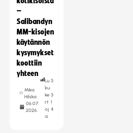
kotikisoista
–
Salibandyn
MM-kisojen
käytännön
kysymykset
koottiin
yhteen
Lu
3
ku
Mika
ke
3
Hilska
rt
1
06.07.
oj
4
2026
a: