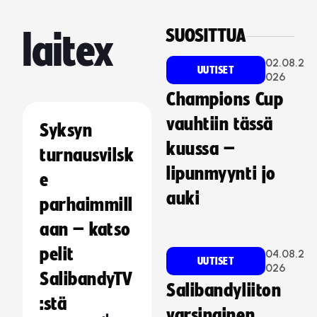
SUOSITTUA
laitex
02.08.2
UUTISET
026
Champions Cup
vauhtiin tässä
Syksyn
kuussa –
turnausvilsk
lipunmyynti jo
e
auki
parhaimmill
aan – katso
pelit
04.08.2
UUTISET
026
SalibandyTV
Salibandyliiton
:stä
varsinainen