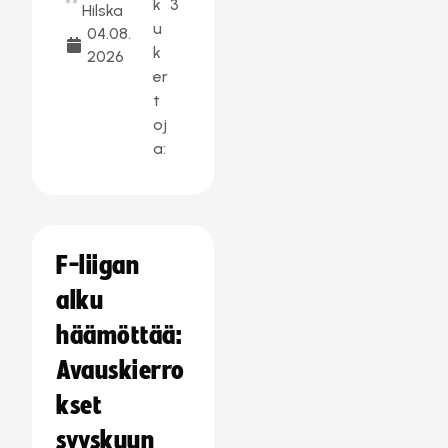
k
3
Hilska
u
04.08.
k
2026
er
t
oj
a:
F-liigan
alku
häämöttää:
Avauskierro
kset
syyskuun