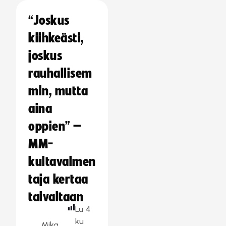
“Joskus
kiihkeästi,
joskus
rauhallisem
min, mutta
aina
oppien” –
MM-
kultavalmen
taja kertaa
taivaltaan
Lu
4
ku
Mika