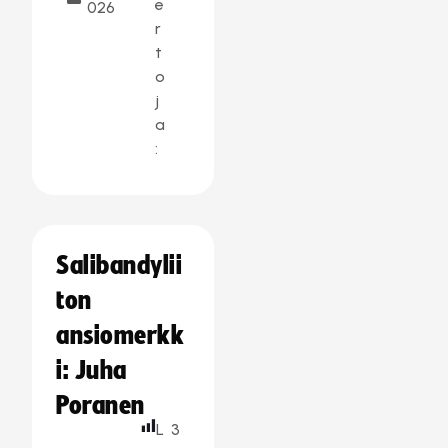
e
026
r
t
o
j
a
:
Salibandylii
ton
ansiomerkk
i: Juha
Poranen
L
3