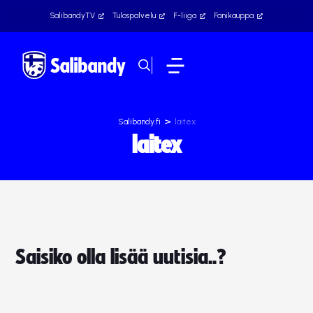
SalibandyTV
Tulospalvelu
F-liiga
Fanikauppa
>
Salibandy.fi
laitex
laitex
Saisiko olla lisää uutisia..?