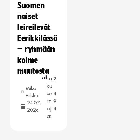
Suomen
naiset
leireilevät
Eerikkilässä
– ryhmään
kolme
muutosta
Lu
2
ku
Mika
ke
4
Hilska
rt
9
24.07.
oj
4
2026
a: