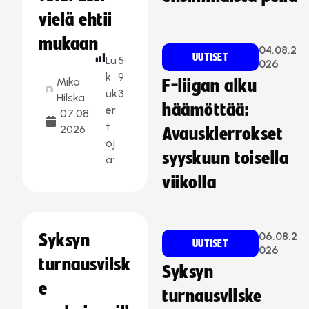
vielä ehtii
mukaan
04.08.2
UUTISET
Lu
5
026
k
9
Mika
F-liigan alku
uk
3
Hilska
häämöttää:
er
07.08.
t
2026
Avauskierrokset
oj
syyskuun toisella
a:
viikolla
06.08.2
Syksyn
UUTISET
026
turnausvilsk
Syksyn
e
turnausvilske