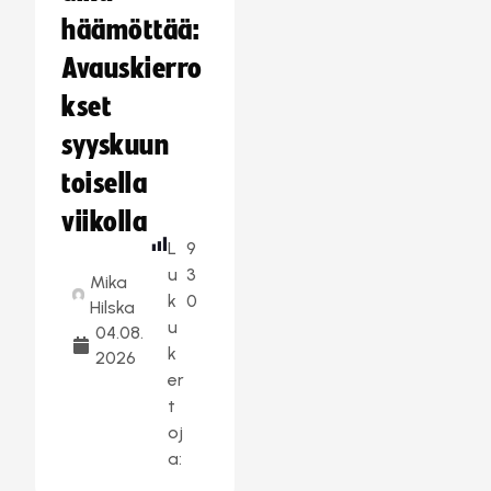
häämöttää:
Avauskierro
kset
syyskuun
toisella
viikolla
L
9
u
3
Mika
k
0
Hilska
u
04.08.
k
2026
er
t
oj
a: