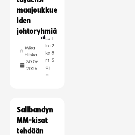
maajoukkue
iden
johtoryhmiä
Lu
1
ku
2
Mika
ke
8
Hilska
rt
5
30.06.
oj
2026
a:
Salibandyn
MM-kisat
tehdään