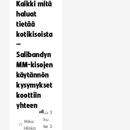
Kaikki mitä
haluat
tietää
kotikisoista
–
Salibandyn
MM-kisojen
käytännön
kysymykset
koottiin
yhteen
Lu
3
ku
Mika
ke
3
Hilska