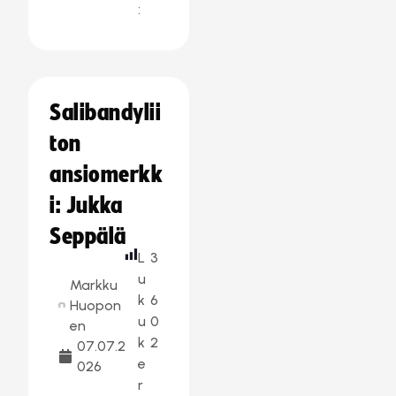
:
Salibandylii
ton
ansiomerkk
i: Jukka
Seppälä
L
3
u
Markku
k
6
Huopon
u
0
en
k
2
07.07.2
e
026
r