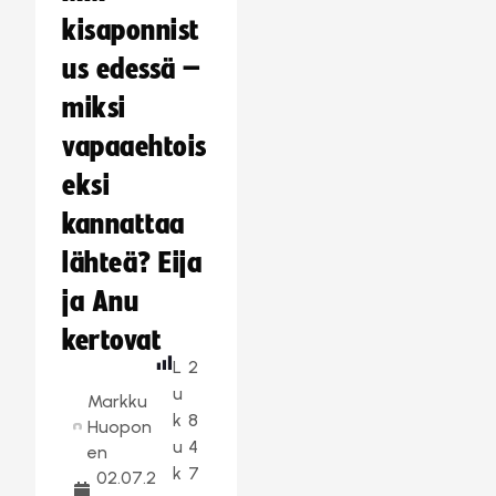
kisaponnist
us edessä –
miksi
vapaaehtois
eksi
kannattaa
lähteä? Eija
ja Anu
kertovat
L
2
u
Markku
k
8
Huopon
u
4
en
k
7
02.07.2