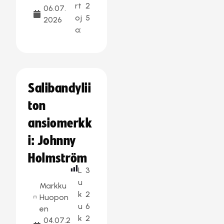
rt
2
06.07.
oj
5
2026
a:
Salibandylii
ton
ansiomerkk
i: Johnny
Holmström
L
3
u
Markku
k
2
Huopon
u
6
en
k
2
04.07.2