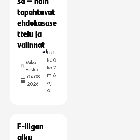
sa – näin
tapahtuvat
ehdokasase
ttelu ja
valinnat
Lu
1
ku
0
Mika
ke
7
Hilska
rt
6
04.08.
oj
2026
a:
F-liigan
alku