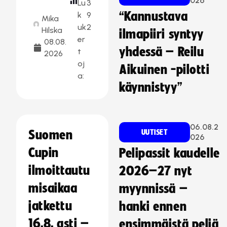
026
Lu
3
“Kannustava
k
9
Mika
uk
2
Hilska
ilmapiiri syntyy
er
08.08.
yhdessä – Reilu
t
2026
oj
Aikuinen -pilotti
a:
käynnistyy”
06.08.2
Suomen
UUTISET
026
Cupin
Pelipassit kaudelle
ilmoittautu
2026–27 nyt
misaikaa
myynnissä –
jatkettu
hanki ennen
16.8. asti –
ensimmäistä peliä