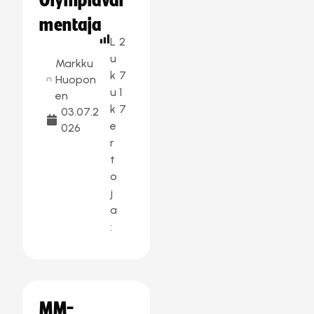
Olympiaval
mentaja
L
2
u
Markku
k
7
Huopon
u
1
en
k
7
03.07.2
e
026
r
t
o
j
a
:
MM-