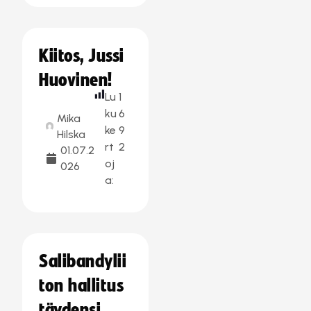
Kiitos, Jussi
Huovinen!
Lu
1
ku
6
Mika
ke
9
Hilska
rt
2
01.07.2
oj
026
a:
Salibandylii
ton hallitus
täydensi