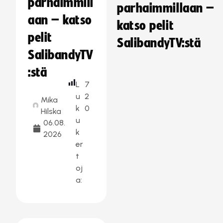
parhaimmill
parhaimmillaan –
aan – katso
katso pelit
pelit
SalibandyTV:stä
SalibandyTV
:stä
L
7
u
2
Mika
k
0
Hilska
u
06.08.
k
2026
er
t
oj
a: