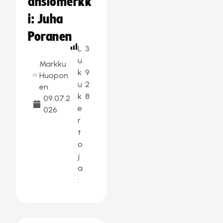
ansiomerkk
i: Juha
Poranen
L
3
u
Markku
k
9
Huopon
u
2
en
k
8
09.07.2
e
026
r
t
o
j
a
: