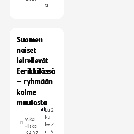
a:
Suomen
naiset
leireilevät
Eerikkilässä
– ryhmään
kolme
muutosta
Lu
2
ku
Mika
ke
7
Hilska
rt
9
24.07.