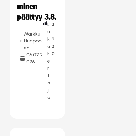
minen
päättyy 3.8.
L
3
u
Markku
k
9
Huopon
u
3
en
k
0
06.07.2
e
026
r
t
o
j
a
: