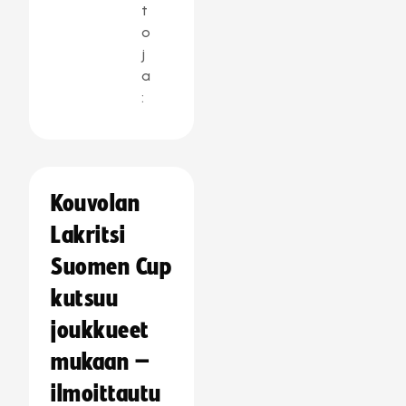
t
o
j
a
:
Kouvolan
Lakritsi
Suomen Cup
kutsuu
joukkueet
mukaan –
ilmoittautu