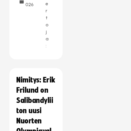
e
026
r
t
o
j
a
:
Nimitys: Erik
Frilund on
Salibandylii
ton uusi
Nuorten