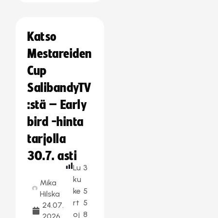
Katso
Mestareiden
Cup
SalibandyTV
:stä – Early
bird -hinta
tarjolla
30.7. asti
Lu
3
ku
Mika
ke
5
Hilska
rt
5
24.07.
oj
8
2026