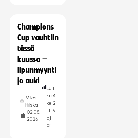
Champions
Cup vauhtiin
tässä
kuussa –
lipunmyynti
jo auki
Lu
1
ku
4
Mika
ke
2
Hilska
rt
9
02.08.
oj
2026
a: