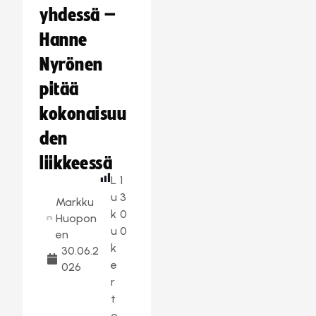
yhdessä –
Hanne
Nyrönen
pitää
kokonaisuu
den
liikkeessä
L
1
u
3
Markku
k
0
Huopon
u
0
en
k
30.06.2
e
026
r
t
o