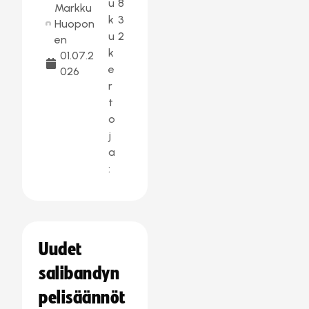
u
8
Markku
k
3
Huopon
u
2
en
k
01.07.2
e
026
r
t
o
j
a
:
Uudet
salibandyn
pelisäännöt