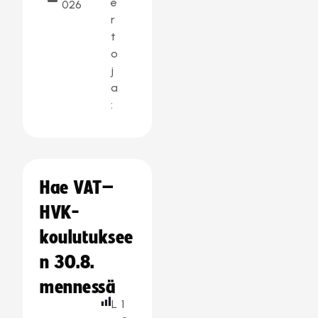
e
026
r
t
o
j
a
:
Hae VAT–
HVK-
koulutuksee
n 30.8.
mennessä
L
1