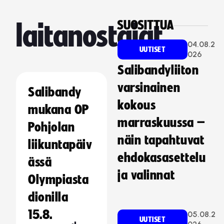
SUOSITTUA
laitanostajat
04.08.2
UUTISET
026
Salibandyliiton
varsinainen
Salibandy
kokous
mukana OP
marraskuussa –
Pohjolan
näin tapahtuvat
liikuntapäiv
ehdokasasettelu
ässä
ja valinnat
Olympiasta
dionilla
15.8.
05.08.2
UUTISET