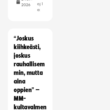
oj
1
2026
a:
“Joskus
kiihkeästi,
joskus
rauhallisem
min, mutta
aina
oppien” –
MM-
kultavalmen