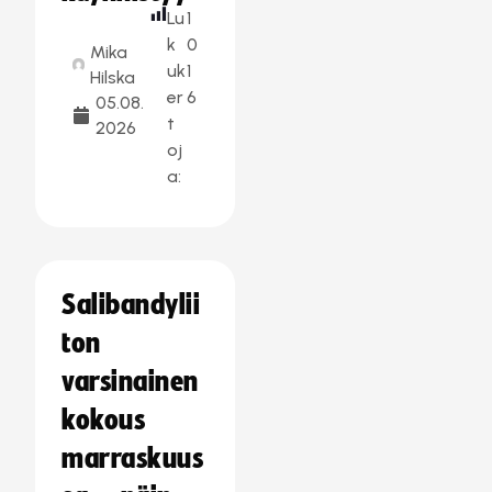
Lu
1
k
0
Mika
uk
1
Hilska
er
6
05.08.
t
2026
oj
a:
Salibandylii
ton
varsinainen
kokous
marraskuus