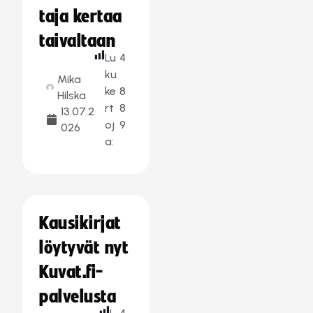
taja kertaa
taivaltaan
Lu
4
ku
Mika
ke
8
Hilska
rt
8
13.07.2
oj
9
026
a:
Kausikirjat
löytyvät nyt
Kuvat.fi-
palvelusta