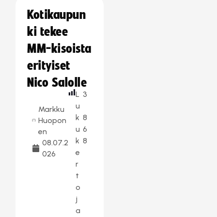
Kotikaupun
ki tekee
MM-kisoista
erityiset
Nico Salolle
L
3
u
Markku
k
8
Huopon
u
6
en
k
8
08.07.2
e
026
r
t
o
j
a