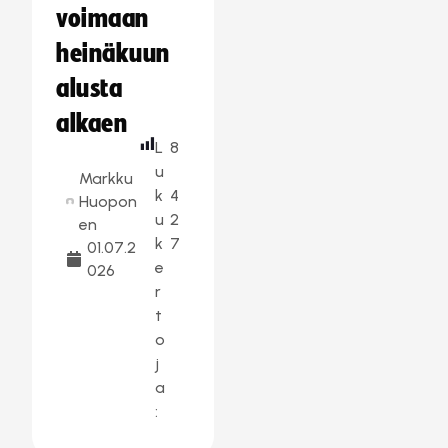
voimaan
heinäkuun
alusta
alkaen
L
8
u
Markku
k
4
Huopon
u
2
en
k
7
01.07.2
e
026
r
t
o
j
a
: