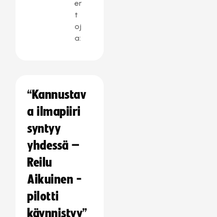
er
t
oj
a:
“Kannustav
a ilmapiiri
syntyy
yhdessä –
Reilu
Aikuinen -
pilotti
käynnistyy”