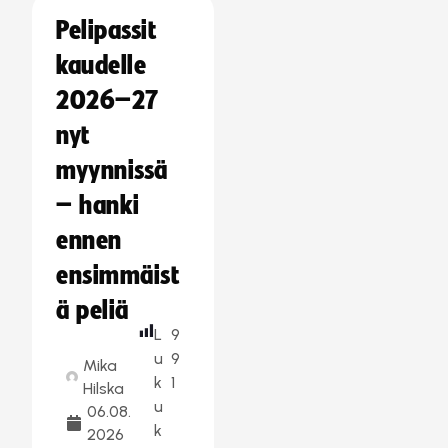
Pelipassit
kaudelle
2026–27
nyt
myynnissä
– hanki
ennen
ensimmäist
ä peliä
L
9
u
9
Mika
k
1
Hilska
u
06.08.
k
2026