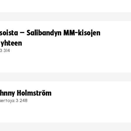
kisoista – Salibandyn MM-kisojen
 yhteen
3 314
Johnny Holmström
kertoja:
3 248