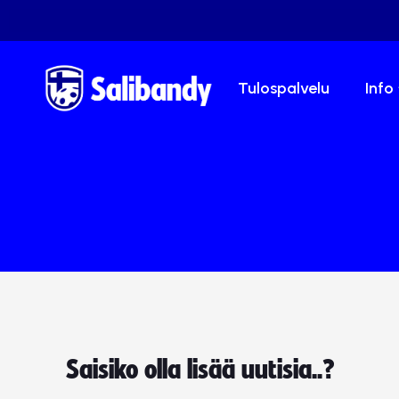
Tulospalvelu
Info
Saisiko olla lisää uutisia..?