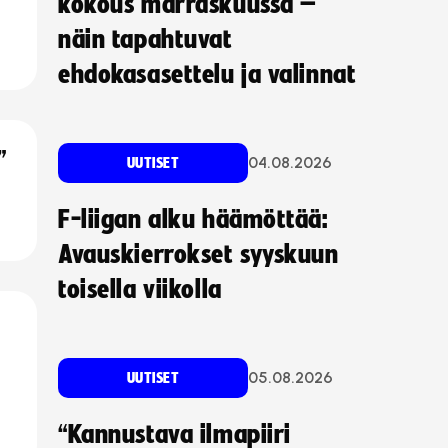
kokous marraskuussa –
näin tapahtuvat
ehdokasasettelu ja valinnat
”
04.08.2026
UUTISET
F-liigan alku häämöttää:
Avauskierrokset syyskuun
toisella viikolla
05.08.2026
UUTISET
“Kannustava ilmapiiri