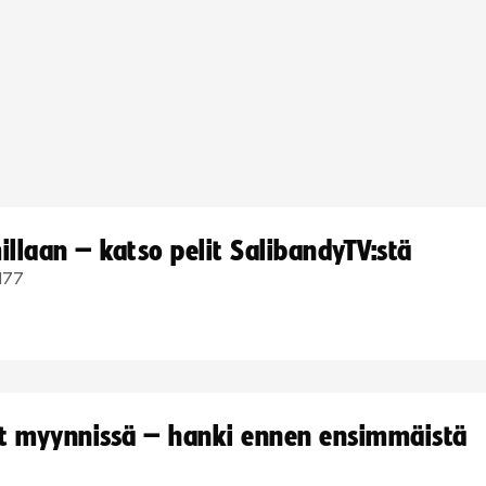
llaan – katso pelit SalibandyTV:stä
177
yt myynnissä – hanki ennen ensimmäistä