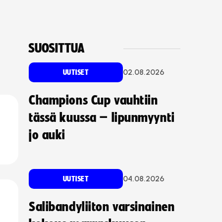
SUOSITTUA
02.08.2026
UUTISET
Champions Cup vauhtiin
tässä kuussa – lipunmyynti
jo auki
04.08.2026
UUTISET
Salibandyliiton varsinainen