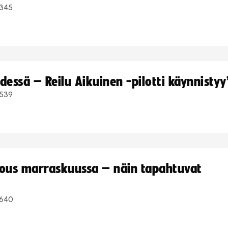
345
dessä – Reilu Aikuinen -pilotti käynnistyy
539
kous marraskuussa – näin tapahtuvat
640