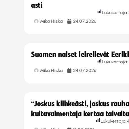
asti
Lukukertoja:
Mika Hilska
24.07.2026
Suomen naiset leireilevät Eeri
Lukukertoja:
Mika Hilska
24.07.2026
“Joskus kiihkeästi, joskus rau
kultavalmentaja kertaa taivalt
Lukukertoja: