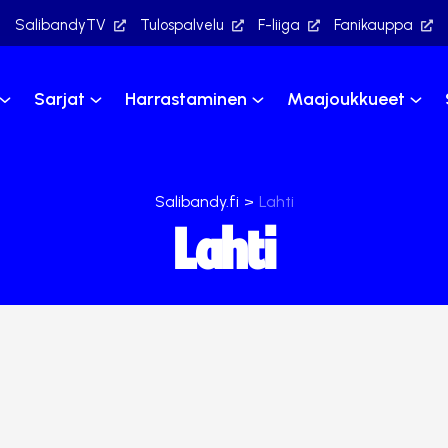
SalibandyTV
Tulospalvelu
F-liiga
Fanikauppa
Sarjat
Harrastaminen
Maajoukkueet
Salibandy.fi
>
Lahti
Lahti