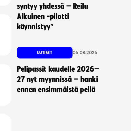
syntyy yhdessä – Reilu
Aikuinen -pilotti
käynnistyy”
06.08.2026
UUTISET
Pelipassit kaudelle 2026–
27 nyt myynnissä – hanki
ennen ensimmäistä peliä