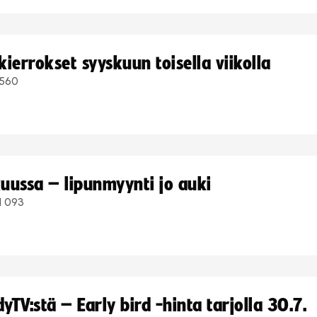
ierrokset syyskuun toisella viikolla
560
uussa – lipunmyynti jo auki
1 093
TV:stä – Early bird -hinta tarjolla 30.7.