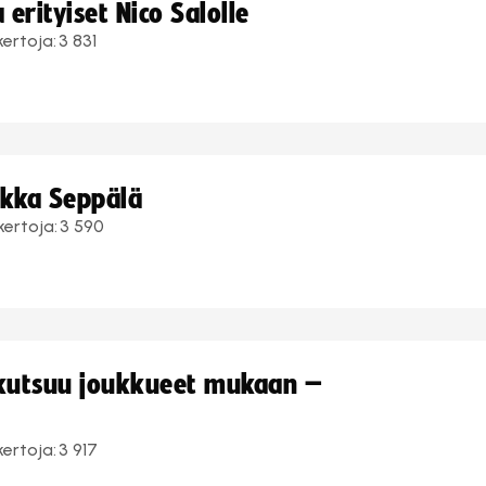
erityiset Nico Salolle
kertoja:
3 831
ukka Seppälä
kertoja:
3 590
 kutsuu joukkueet mukaan –
kertoja:
3 917