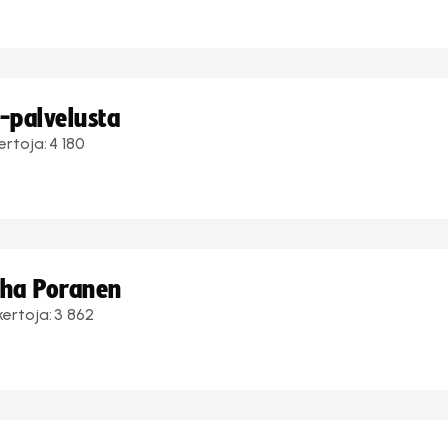
i-palvelusta
ertoja:
4 180
uha Poranen
kertoja:
3 862