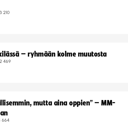
3 210
kkilässä – ryhmään kolme muutosta
2 469
hallisemmin, mutta aina oppien” – MM-
aan
4 664