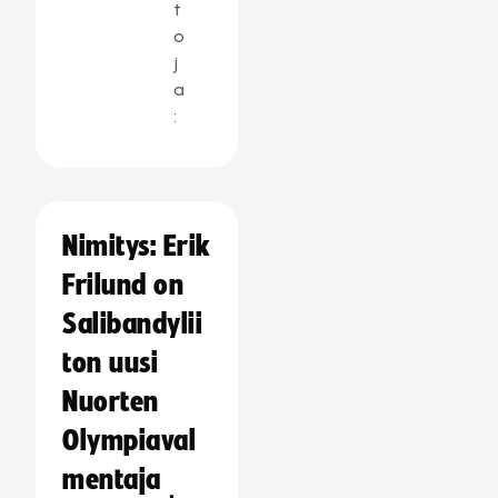
t
o
j
a
:
Nimitys: Erik
Frilund on
Salibandylii
ton uusi
Nuorten
Olympiaval
mentaja