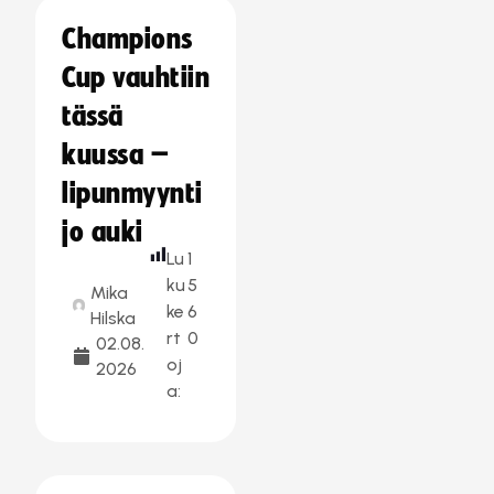
Champions
Cup vauhtiin
tässä
kuussa –
lipunmyynti
jo auki
Lu
1
ku
5
Mika
ke
6
Hilska
rt
0
02.08.
oj
2026
a: