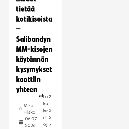
tietää
kotikisoista
–
Salibandyn
MM-kisojen
käytännön
kysymykset
koottiin
yhteen
Lu
3
ku
Mika
ke
3
Hilska
rt
2
06.07.
oj
7
2026