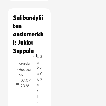
Salibandylii
ton
ansiomerkk
i: Jukka
Seppälä
L
3
u
Markku
k
6
Huopon
u
0
en
k
7
07.07.
e
2026
r
t
o