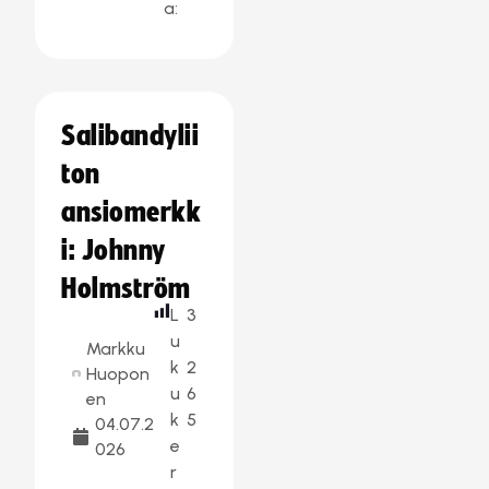
a:
Salibandylii
ton
ansiomerkk
i: Johnny
Holmström
L
3
u
Markku
k
2
Huopon
u
6
en
k
5
04.07.2
e
026
r