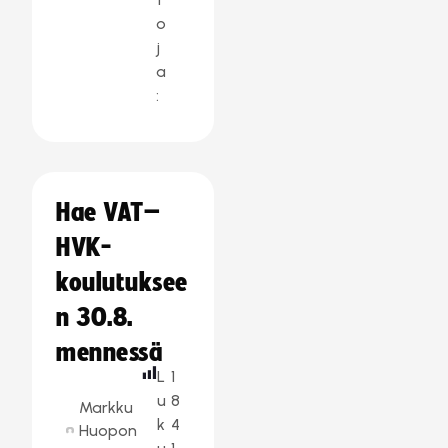
o
j
a
:
Hae VAT–
HVK-
koulutuksee
n 30.8.
mennessä
L
1
u
8
Markku
k
4
Huopon