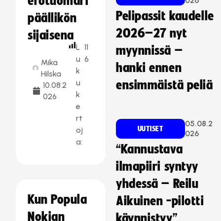
erotuomari
026
Pelipassit kaudelle
päällikön
2026–27 nyt
sijaisena
L
11
myynnissä –
u
6
Mika
hanki ennen
k
Hilska
u
ensimmäistä peliä
10.08.2
k
026
e
rt
05.08.2
UUTISET
oj
026
a:
“Kannustava
ilmapiiri syntyy
yhdessä – Reilu
Kun Popula
Aikuinen -pilotti
Nokian
käynnistyy”