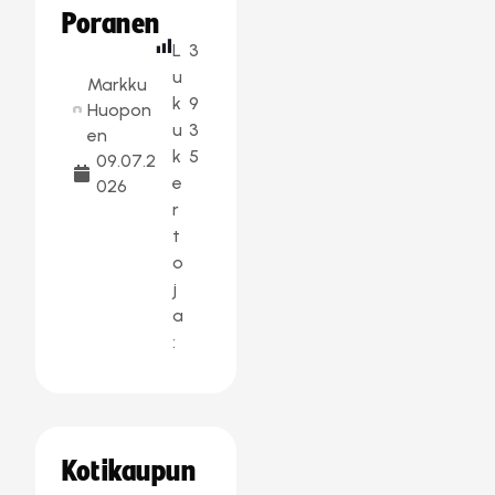
Poranen
L
3
u
Markku
k
9
Huopon
u
3
en
k
5
09.07.2
e
026
r
t
o
j
a
:
Kotikaupun