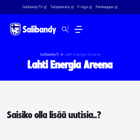
SalibandyTV
Tulospalvelu
F-liiga
Fanikauppa
>
Salibandy.fi
Lahti Energia Areena
Lahti Energia Areena
Saisiko olla lisää uutisia..?