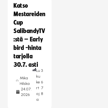
Katso
Mestareiden
Cup
SalibandyTV
:stä – Early
bird -hinta
tarjolla
30.7. asti
Lu
3
ku
Mika
ke
6
Hilska
rt
7
24.07.
oj
8
2026
a: