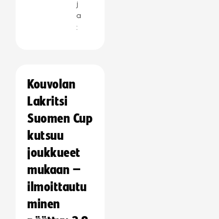
j
a
:
Kouvolan
Lakritsi
Suomen Cup
kutsuu
joukkueet
mukaan –
ilmoittautu
minen