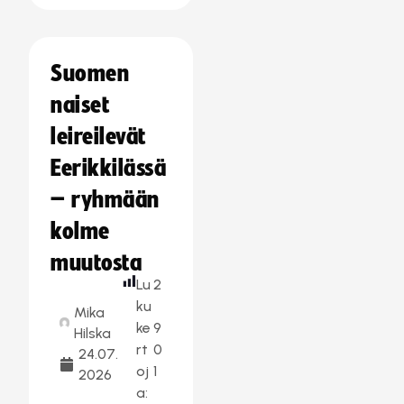
Suomen
naiset
leireilevät
Eerikkilässä
– ryhmään
kolme
muutosta
Lu
2
ku
Mika
ke
9
Hilska
rt
0
24.07.
oj
1
2026
a: