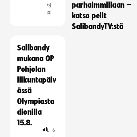
parhaimmillaan –
oj
a:
katso pelit
SalibandyTV:stä
Salibandy
mukana OP
Pohjolan
liikuntapäiv
ässä
Olympiasta
dionilla
15.8.
L
6