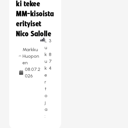
ki tekee
MM-kisoista
erityiset
Nico Salolle
L
3
u
Markku
k
8
Huopon
u
7
en
k
4
08.07.2
e
026
r
t
o
j
a
: