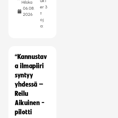
uk
1
Hilska
er
3
06.08.
t
2026
oj
a:
“Kannustav
a ilmapiiri
syntyy
yhdessä –
Reilu
Aikuinen -
pilotti