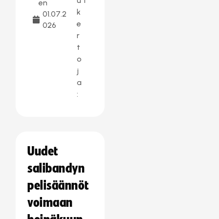
u
1
en
k
01.07.2
e
026
r
t
o
j
a
:
Uudet
salibandyn
pelisäännöt
voimaan