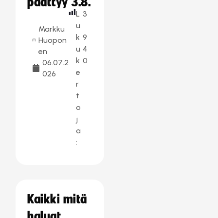
päättyy 3.8.
L
3
u
Markku
k
9
Huopon
u
4
en
k
0
06.07.2
e
026
r
t
o
j
a
:
Kaikki mitä
haluat