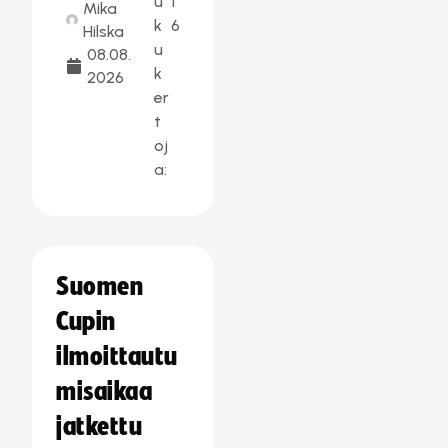
u
1
Mika
k
6
Hilska
u
08.08.
k
2026
er
t
oj
a:
Suomen
Cupin
ilmoittautu
misaikaa
jatkettu