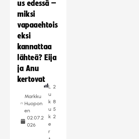
us edessä –
miksi
vapaaehtois
eksi
kannattaa
lähteä? Eija
ja Anu
kertovat
L
2
u
Markku
k
8
Huopon
u
5
en
k
2
02.07.2
e
026
r
t