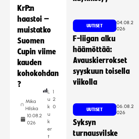
KrP:n
haastoi –
04.08.2
UUTISET
muistatko
026
F-liigan alku
Suomen
häämöttää:
Cupin viime
Avauskierrokset
kauden
syyskuun toisella
kohokohdan
viikolla
?
L
1
u
2
Mika
06.08.2
k
0
Hilska
UUTISET
026
u
10.08.2
Syksyn
k
026
er
turnausvilske
t