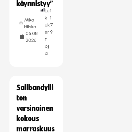
käynnistyy”
Lu
1
k
1
Mika
uk
7
Hilska
er
9
05.08.
t
2026
oj
a:
Salibandylii
ton
varsinainen
kokous
marraskuus