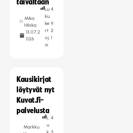
taivaltaan
Lu
4
ku
Mika
ke
9
Hilska
rt
2
13.07.2
oj
1
026
a:
Kausikirjat
löytyvät nyt
Kuvat.fi-
palvelusta
L
4
u
Markku
k
3