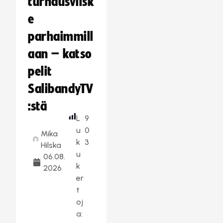
turnausvilsk
e
parhaimmill
aan – katso
pelit
SalibandyTV
:stä
L
9
u
0
Mika
k
3
Hilska
u
06.08.
k
2026
er
t
oj
a: