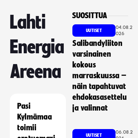
SUOSITTUA
Lahti
04.08.2
UUTISET
026
Energia
Salibandyliiton
varsinainen
kokous
Areena
marraskuussa –
näin tapahtuvat
ehdokasasettelu
Pasi
ja valinnat
Kylmämaa
toimii
06.08.2
UUTISET