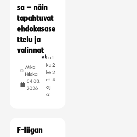
sa – näin
tapahtuvat
ehdokasase
ttelu ja
valinnat
Lu
1
ku
2
Mika
ke
2
Hilska
rt
4
04.08.
oj
2026
a:
F-liigan