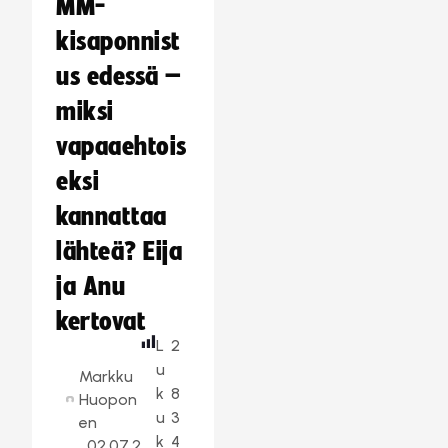
MM-
kisaponnist
us edessä –
miksi
vapaaehtois
eksi
kannattaa
lähteä? Eija
ja Anu
kertovat
L
2
u
Markku
k
8
Huopon
u
3
en
k
4
02.07.2