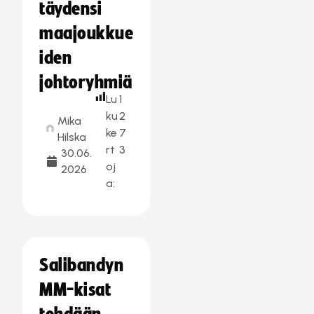
täydensi
maajoukkue
iden
johtoryhmiä
Lu
1
ku
2
Mika
ke
7
Hilska
rt
3
30.06.
oj
2026
a:
Salibandyn
MM-kisat