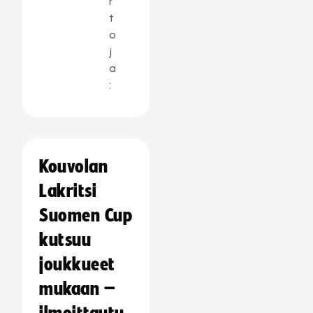
r
t
o
j
a
:
Kouvolan
Lakritsi
Suomen Cup
kutsuu
joukkueet
mukaan –