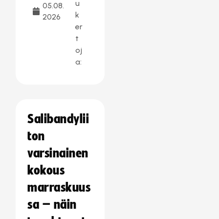
u
05.08.
k
2026
er
t
oj
a:
Salibandylii
ton
varsinainen
kokous
marraskuus
sa – näin