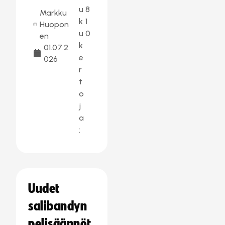
u
8
Markku
k
1
Huopon
u
0
en
k
01.07.2
e
026
r
t
o
j
a
:
Uudet
salibandyn
pelisäännöt