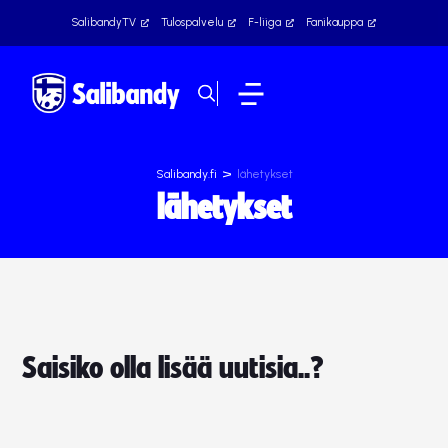
SalibandyTV
Tulospalvelu
F-liiga
Fanikauppa
>
Salibandy.fi
lähetykset
lähetykset
Saisiko olla lisää uutisia..?