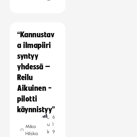
“Kannustav
a ilmapiiri
syntyy
yhdessä –
Reilu
Aikuinen -
pilotti
käynnistyy”
L
6
u
1
Mika
k
9
Hilska