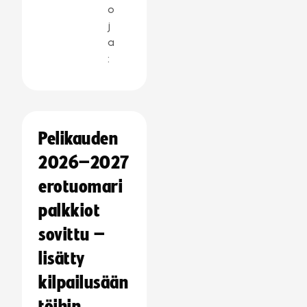
o
j
a
:
Pelikauden
2026–2027
erotuomari
palkkiot
sovittu –
lisätty
kilpailusään