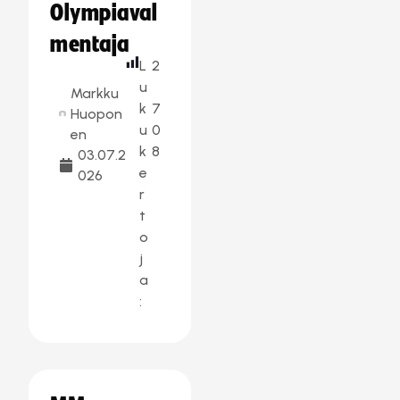
Olympiaval
mentaja
L
2
u
Markku
k
7
Huopon
u
0
en
k
8
03.07.2
e
026
r
t
o
j
a
: