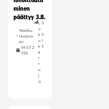
ilmoittautu
minen
päättyy 3.8.
L
3
u
Markku
k
9
Huopon
u
1
en
k
9
06.07.2
e
026
r
t
o
j
a
: