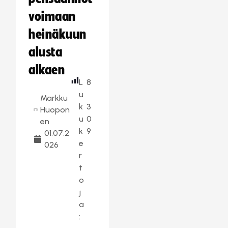
voimaan
heinäkuun
alusta
alkaen
L
8
u
Markku
k
3
Huopon
u
0
en
k
9
01.07.2
e
026
r
t
o
j
a
: