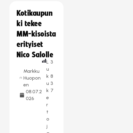
Kotikaupun
ki tekee
MM-kisoista
erityiset
Nico Salolle
L
3
u
Markku
k
8
Huopon
u
3
en
k
7
08.07.2
e
026
r
t
o
j