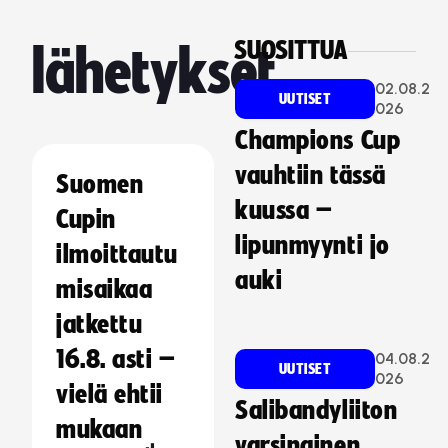
SUOSITTUA
lähetykset
02.08.2
UUTISET
026
Champions Cup
vauhtiin tässä
Suomen
kuussa –
Cupin
lipunmyynti jo
ilmoittautu
auki
misaikaa
jatkettu
16.8. asti –
04.08.2
UUTISET
026
vielä ehtii
Salibandyliiton
mukaan
varsinainen