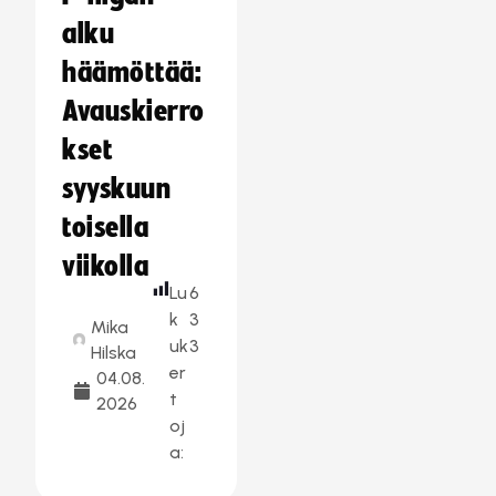
alku
häämöttää:
Avauskierro
kset
syyskuun
toisella
viikolla
Lu
6
k
3
Mika
uk
3
Hilska
er
04.08.
t
2026
oj
a: