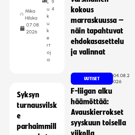
L
9
kokous
u
4
Mika
k
Hilska
marraskuussa –
u
07.08.
näin tapahtuvat
k
2026
e
ehdokasasettelu
rt
ja valinnat
oj
a:
04.08.2
UUTISET
026
F-liigan alku
Syksyn
häämöttää:
turnausvilsk
Avauskierrokset
e
syyskuun toisella
parhaimmill
viikolla