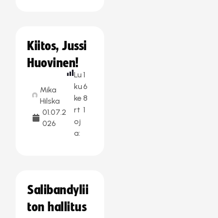
Kiitos, Jussi
Huovinen!
Lu
1
ku
6
Mika
ke
8
Hilska
rt
1
01.07.2
oj
026
a:
Salibandylii
ton hallitus