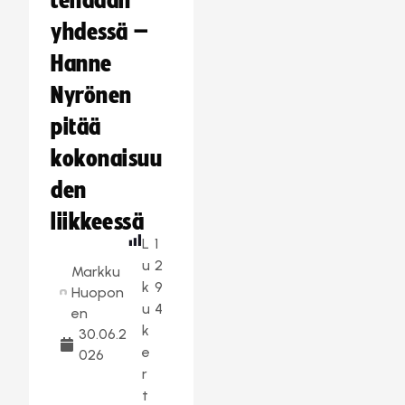
tehdään
yhdessä –
Hanne
Nyrönen
pitää
kokonaisuu
den
liikkeessä
L
1
u
2
Markku
k
9
Huopon
u
4
en
k
30.06.2
e
026
r
t