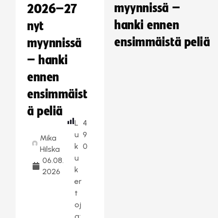
myynnissä –
2026–27
hanki ennen
nyt
ensimmäistä peliä
myynnissä
– hanki
ennen
ensimmäist
ä peliä
L
4
u
9
Mika
k
0
Hilska
u
06.08.
k
2026
er
t
oj
a: