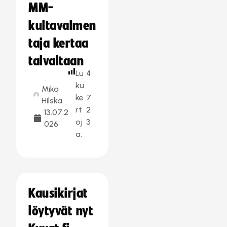
MM-
kultavalmen
taja kertaa
taivaltaan
Lu
4
ku
Mika
ke
7
Hilska
rt
2
13.07.2
oj
3
026
a:
Kausikirjat
löytyvät nyt