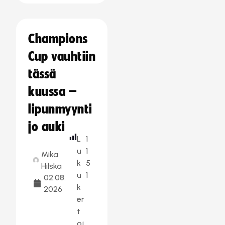
Champions
Cup vauhtiin
tässä
kuussa –
lipunmyynti
jo auki
L
1
u
1
Mika
k
5
Hilska
u
1
02.08.
k
2026
er
t
oj