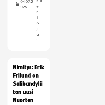
k
8
04.07.2
e
026
r
t
o
j
a
:
Nimitys: Erik
Frilund on
Salibandylii
ton uusi
Nuorten