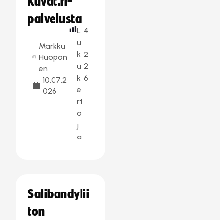
Kuvat.fi-
palvelusta
L
4
u
Markku
k
2
Huopon
u
2
en
k
6
10.07.2
e
026
rt
o
j
a:
Salibandylii
ton