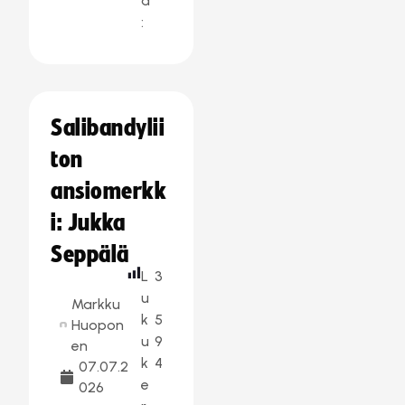
a
:
Salibandylii
ton
ansiomerkk
i: Jukka
Seppälä
L
3
u
Markku
k
5
Huopon
u
9
en
k
4
07.07.2
e
026