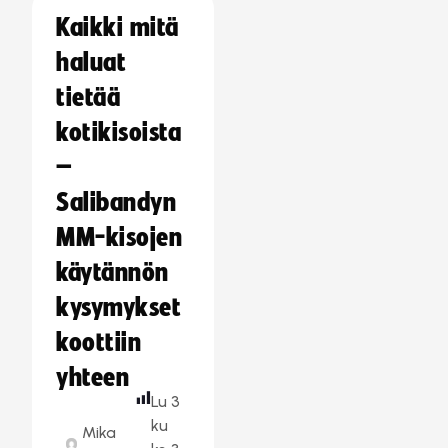
Kaikki mitä
haluat
tietää
kotikisoista
–
Salibandyn
MM-kisojen
käytännön
kysymykset
koottiin
yhteen
Lu
3
ku
Mika