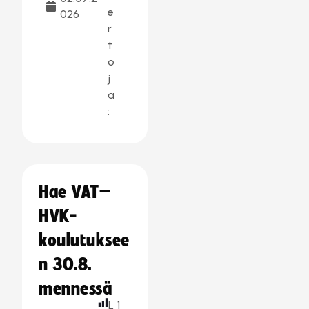
e
026
r
t
o
j
a
:
Hae VAT–
HVK-
koulutuksee
n 30.8.
mennessä
L
1