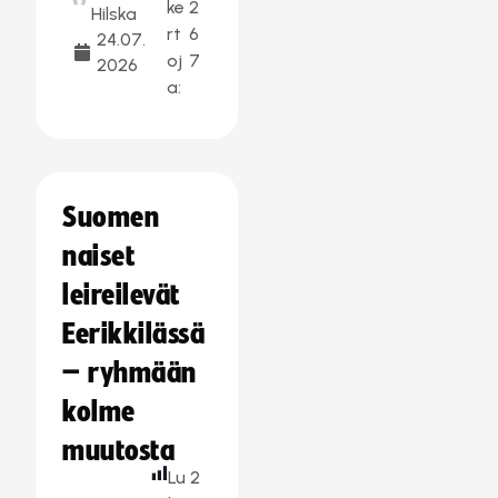
ke
2
Hilska
rt
6
24.07.
oj
7
2026
a:
Suomen
naiset
leireilevät
Eerikkilässä
– ryhmään
kolme
muutosta
Lu
2