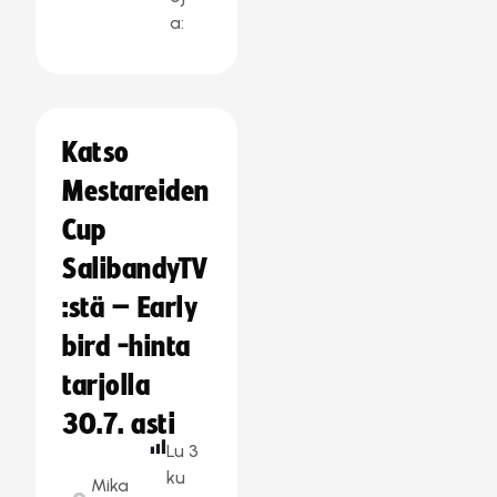
a:
Katso
Mestareiden
Cup
SalibandyTV
:stä – Early
bird -hinta
tarjolla
30.7. asti
Lu
3
ku
Mika