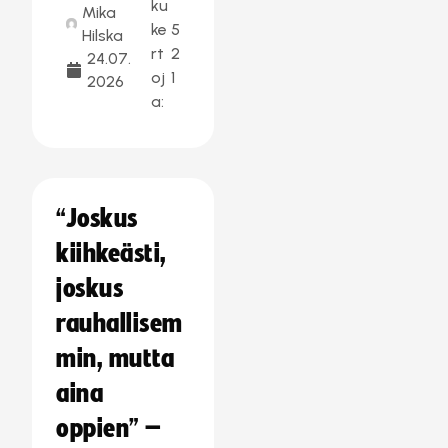
ku
Mika
ke
5
Hilska
rt
2
24.07.
oj
1
2026
a:
“Joskus
kiihkeästi,
joskus
rauhallisem
min, mutta
aina
oppien” –