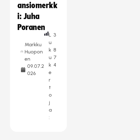
ansiomerkk
i: Juha
Poranen
L
3
u
Markku
k
8
Huopon
u
7
en
k
4
09.07.2
e
026
r
t
o
j
a
: