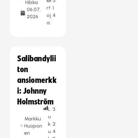
ke
3
Hilska
rt
1
06.07.
oj
4
2026
a:
Salibandylii
ton
ansiomerkk
i: Johnny
Holmström
L
3
u
Markku
k
2
Huopon
u
4
en