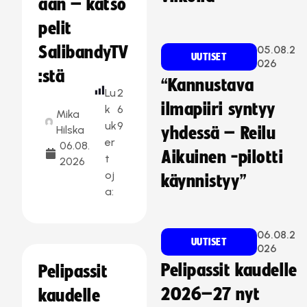
aan – katso
pelit
SalibandyTV
05.08.2
UUTISET
026
:stä
“Kannustava
Lu
2
ilmapiiri syntyy
k
6
Mika
uk
9
Hilska
yhdessä – Reilu
er
06.08.
Aikuinen -pilotti
t
2026
oj
käynnistyy”
a:
06.08.2
UUTISET
026
Pelipassit kaudelle
Pelipassit
2026–27 nyt
kaudelle