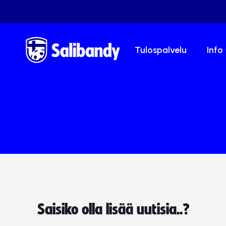
Tulospalvelu
Info
Saisiko olla lisää uutisia..?