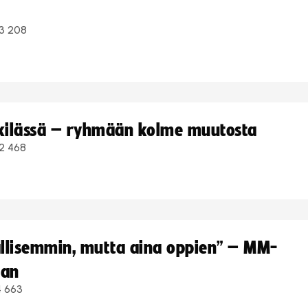
3 208
kkilässä – ryhmään kolme muutosta
2 468
hallisemmin, mutta aina oppien” – MM-
aan
4 663