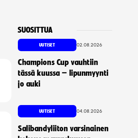
SUOSITTUA
02.08.2026
UUTISET
Champions Cup vauhtiin
tässä kuussa – lipunmyynti
jo auki
04.08.2026
UUTISET
Salibandyliiton varsinainen