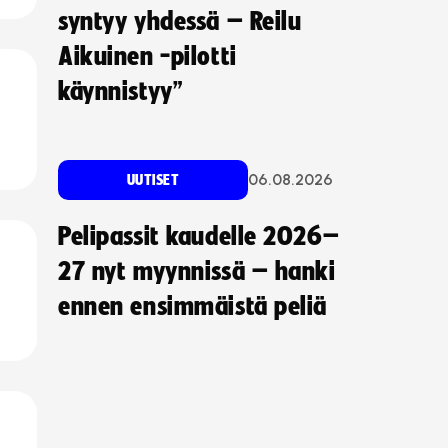
syntyy yhdessä – Reilu
Aikuinen -pilotti
käynnistyy”
06.08.2026
UUTISET
Pelipassit kaudelle 2026–
27 nyt myynnissä – hanki
ennen ensimmäistä peliä