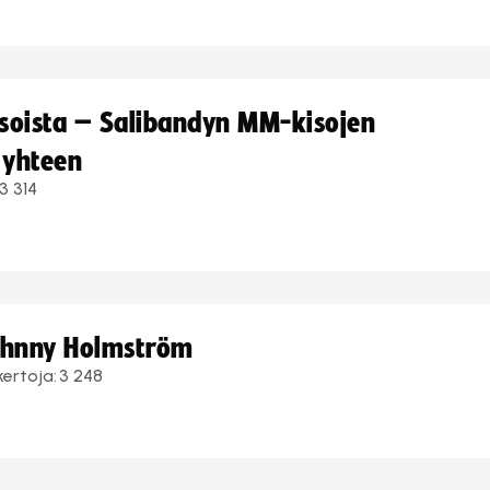
kisoista – Salibandyn MM-kisojen
 yhteen
3 314
Johnny Holmström
kertoja:
3 248