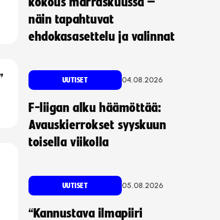
kokous marraskuussa –
näin tapahtuvat
ehdokasasettelu ja valinnat
”
04.08.2026
UUTISET
F-liigan alku häämöttää:
Avauskierrokset syyskuun
toisella viikolla
05.08.2026
UUTISET
“Kannustava ilmapiiri