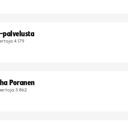
i-palvelusta
ertoja:
4 179
uha Poranen
kertoja:
3 862