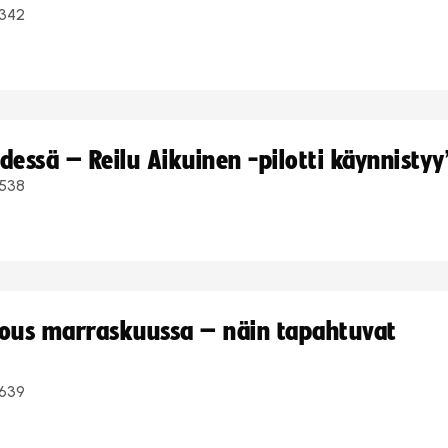
342
dessä – Reilu Aikuinen -pilotti käynnistyy
538
kous marraskuussa – näin tapahtuvat
639