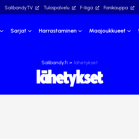
SalibandyTV
Tulospalvelu
F-liiga
Fanikauppa
Sarjat
Harrastaminen
Maajoukkueet
Salibandy.fi
>
lähetykset
lähetykset