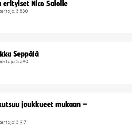
erityiset Nico Salolle
kertoja:
3 830
ukka Seppälä
kertoja:
3 590
 kutsuu joukkueet mukaan –
kertoja:
3 917