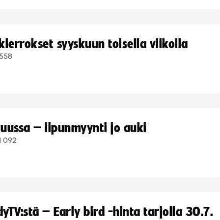
ierrokset syyskuun toisella viikolla
558
uussa – lipunmyynti jo auki
1 092
TV:stä – Early bird -hinta tarjolla 30.7.