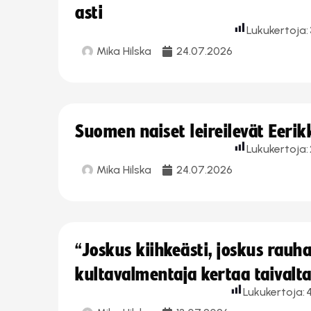
asti
Lukukertoja:
Mika Hilska
24.07.2026
Suomen naiset leireilevät Eeri
Lukukertoja:
Mika Hilska
24.07.2026
“Joskus kiihkeästi, joskus rau
kultavalmentaja kertaa taivalt
Lukukertoja: