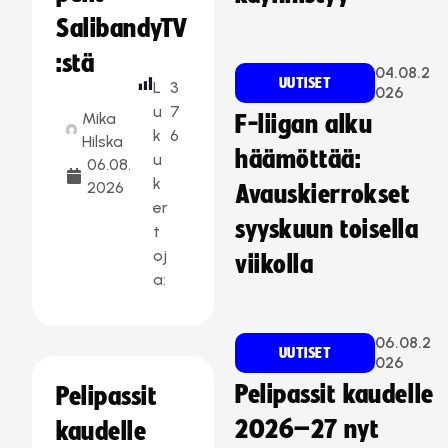
SalibandyTV
:stä
04.08.2
UUTISET
L
3
026
u
7
Mika
F-liigan alku
k
6
Hilska
häämöttää:
u
06.08.
k
2026
Avauskierrokset
er
syyskuun toisella
t
oj
viikolla
a:
06.08.2
UUTISET
026
Pelipassit kaudelle
Pelipassit
2026–27 nyt
kaudelle