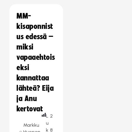
MM-
kisaponnist
us edessä –
miksi
vapaaehtois
eksi
kannattaa
lähteä? Eija
ja Anu
kertovat
L
2
u
Markku
k
8
Huopon