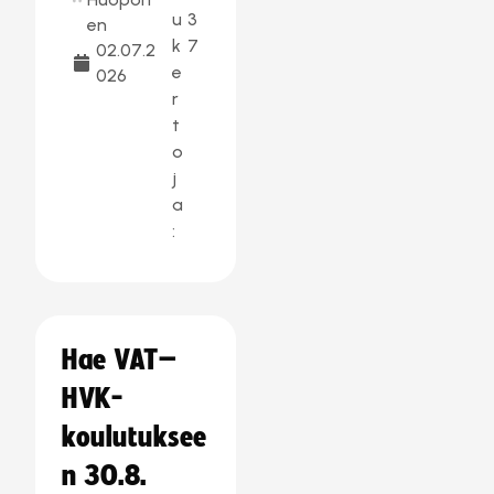
u
3
en
k
7
02.07.2
e
026
r
t
o
j
a
:
Hae VAT–
HVK-
koulutuksee
n 30.8.