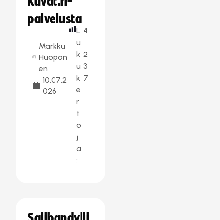
Kuvat.fi-
palvelusta
L
4
u
Markku
k
2
Huopon
u
3
en
k
7
10.07.2
e
026
r
t
o
j
a
:
Salibandylii