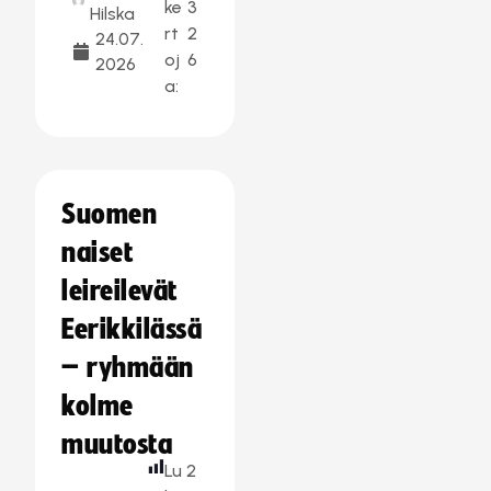
ke
3
Hilska
rt
2
24.07.
oj
6
2026
a:
Suomen
naiset
leireilevät
Eerikkilässä
– ryhmään
kolme
muutosta
Lu
2