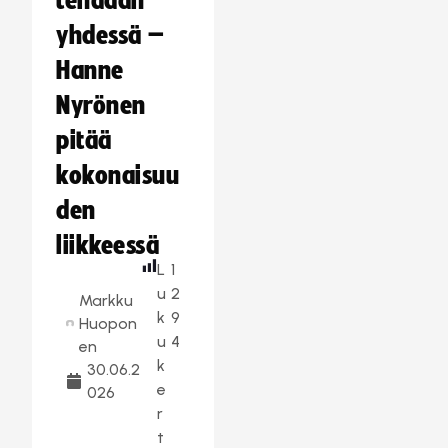
tehdään
yhdessä –
Hanne
Nyrönen
pitää
kokonaisuu
den
liikkeessä
L
1
u
2
Markku
k
9
Huopon
u
4
en
k
30.06.2
e
026
r
t