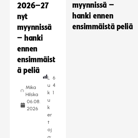
myynnissä –
2026–27
hanki ennen
nyt
ensimmäistä peliä
myynnissä
– hanki
ennen
ensimmäist
ä peliä
L
6
u
4
Mika
k
1
Hilska
u
06.08.
k
2026
er
t
oj
a: