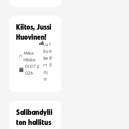
Kiitos, Jussi
Huovinen!
Lu
1
ku
6
Mika
ke
8
Hilska
rt
5
01.07.2
oj
026
a:
Salibandylii
ton hallitus