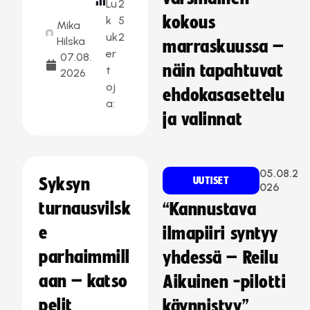
Lu
2
kokous
k
5
Mika
uk
2
Hilska
marraskuussa –
er
07.08.
näin tapahtuvat
t
2026
oj
ehdokasasettelu
a:
ja valinnat
05.08.2
Syksyn
UUTISET
026
turnausvilsk
“Kannustava
e
ilmapiiri syntyy
parhaimmill
yhdessä – Reilu
aan – katso
Aikuinen -pilotti
pelit
käynnistyy”