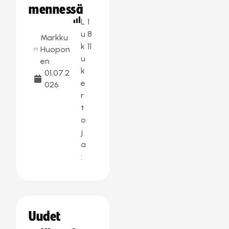
mennessä
L
1
u
8
Markku
k
11
Huopon
u
en
k
01.07.2
e
026
r
t
o
j
a
:
Uudet