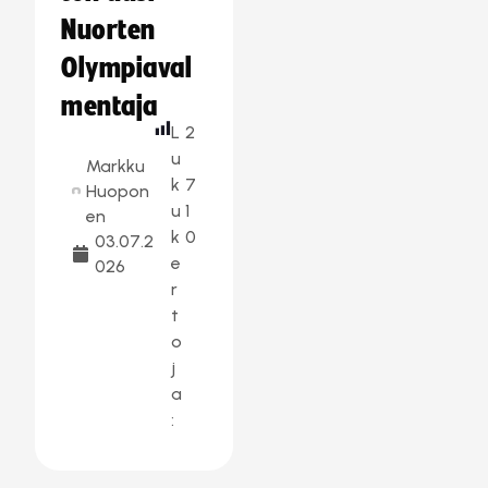
Nuorten
Olympiaval
mentaja
L
2
u
Markku
k
7
Huopon
u
1
en
k
0
03.07.2
e
026
r
t
o
j
a
: