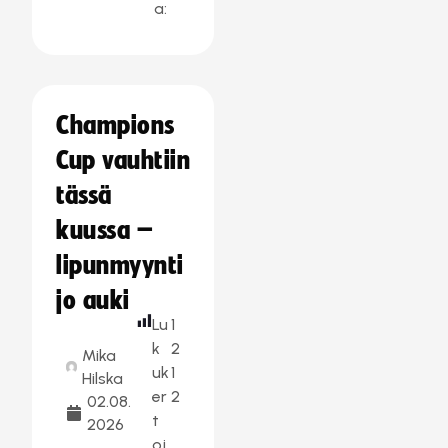
a:
Champions
Cup vauhtiin
tässä
kuussa –
lipunmyynti
jo auki
Lu
1
k
2
Mika
uk
1
Hilska
er
2
02.08.
t
2026
oj