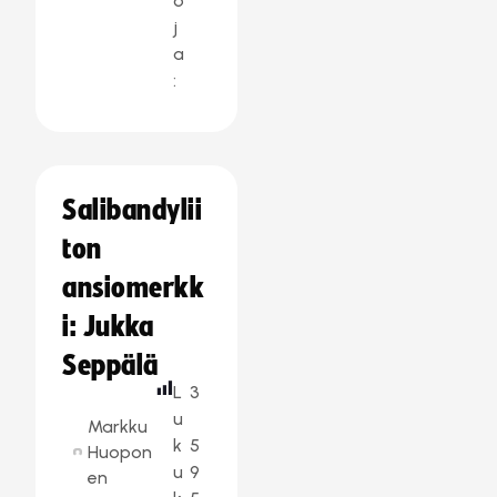
o
j
a
:
Salibandylii
ton
ansiomerkk
i: Jukka
Seppälä
L
3
u
Markku
k
5
Huopon
u
9
en