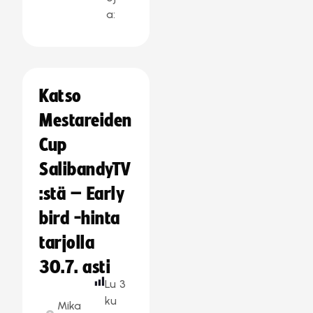
a:
Katso
Mestareiden
Cup
SalibandyTV
:stä – Early
bird -hinta
tarjolla
30.7. asti
Lu
3
ku
Mika