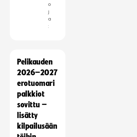
o
j
a
:
Pelikauden
2026–2027
erotuomari
palkkiot
sovittu –
lisätty
kilpailusään