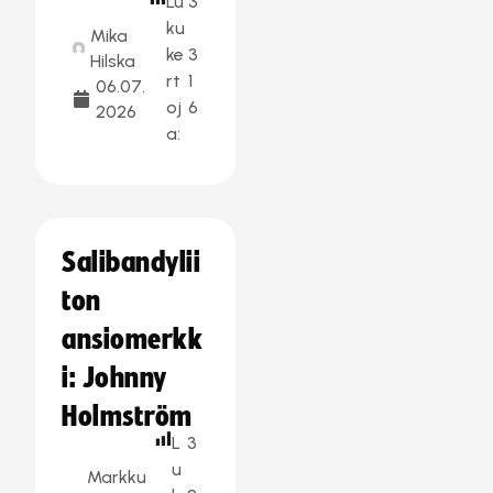
Lu
3
ku
Mika
ke
3
Hilska
rt
1
06.07.
oj
6
2026
a:
Salibandylii
ton
ansiomerkk
i: Johnny
Holmström
L
3
u
Markku