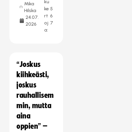
ku
Mika
ke
5
Hilska
rt
6
24.07.
oj
7
2026
a:
“Joskus
kiihkeästi,
joskus
rauhallisem
min, mutta
aina
oppien” –