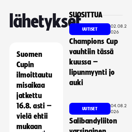
SUOSITTUA
lähetykset
02.08.2
UUTISET
026
Champions Cup
vauhtiin tässä
Suomen
kuussa –
Cupin
lipunmyynti jo
ilmoittautu
auki
misaikaa
jatkettu
16.8. asti –
04.08.2
UUTISET
026
vielä ehtii
Salibandyliiton
mukaan
varsinainen