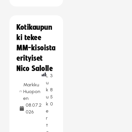
Kotikaupun
ki tekee
MM-kisoista
erityiset
Nico Salolle
L
3
u
Markku
k
8
Huopon
u
5
en
k
0
08.07.2
e
026
r
t