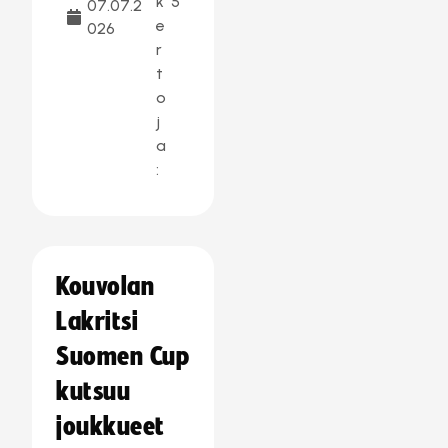
k
5
07.07.2
e
026
r
t
o
j
a
:
Kouvolan
Lakritsi
Suomen Cup
kutsuu
joukkueet