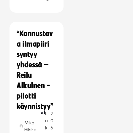
“Kannustav
a ilmapiiri
syntyy
yhdessä –
Reilu
Aikuinen -
pilotti
käynnistyy”
L
7
u
0
Mika
k
6
Hilska