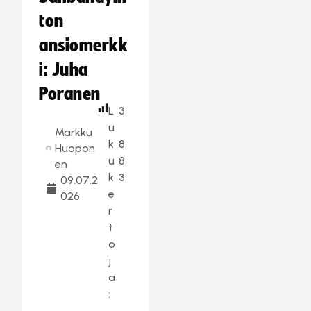
ton
ansiomerkk
i: Juha
Poranen
L
3
u
Markku
k
8
Huopon
u
8
en
k
3
09.07.2
e
026
r
t
o
j
a
: