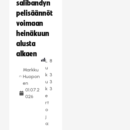
salibandyn
pelisäännöt
voimaan
heinäkuun
alusta
alkaen
L
8
u
Markku
k
3
Huopon
u
3
en
k
3
01.07.2
e
026
rt
o
j
a: