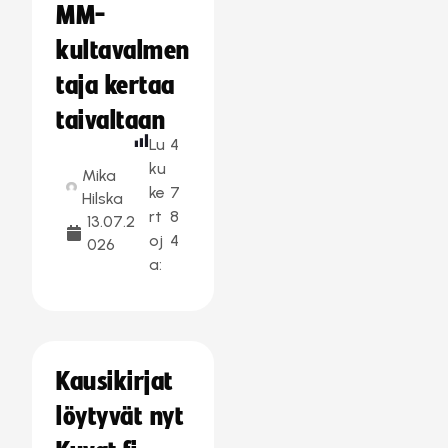
MM-
kultavalmen
taja kertaa
taivaltaan
Lu
4
ku
Mika
ke
7
Hilska
rt
8
13.07.2
oj
4
026
a:
Kausikirjat
löytyvät nyt