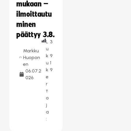
mukaan –
ilmoittautu
minen
päättyy 3.8.
L
3
u
Markku
k
9
Huopon
u
1
en
k
9
06.07.2
e
026
r
t
o
j
a
: