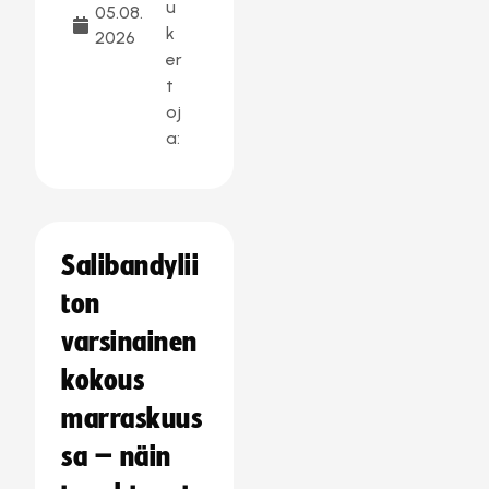
u
05.08.
k
2026
er
t
oj
a:
Salibandylii
ton
varsinainen
kokous
marraskuus
sa – näin