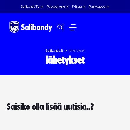
SalibandyTV
Tulospalvelu
F-liiga
Fanikauppa
>
Salibandy.fi
lähetykset
lähetykset
Saisiko olla lisää uutisia..?