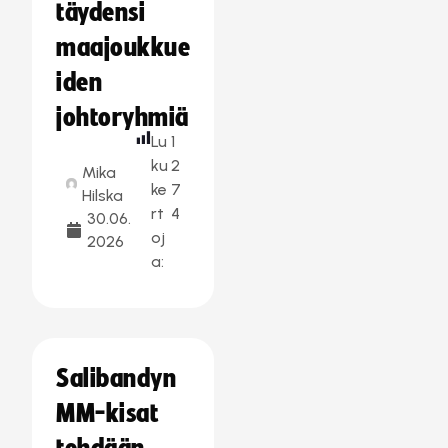
täydensi
maajoukkue
iden
johtoryhmiä
Lu
1
ku
2
Mika
ke
7
Hilska
rt
4
30.06.
oj
2026
a:
Salibandyn
MM-kisat