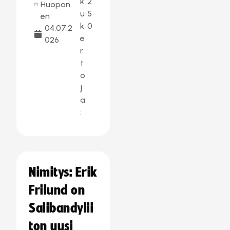
k
2
Huopon
u
5
en
k
0
04.07.2
e
026
r
t
o
j
a
:
Nimitys: Erik
Frilund on
Salibandylii
ton uusi