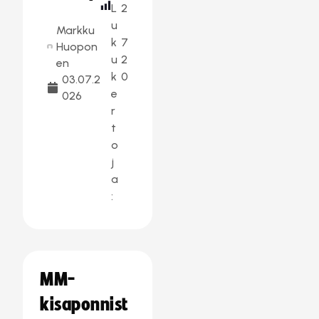
L
2
u
Markku
k
7
Huopon
u
2
en
k
0
03.07.2
e
026
r
t
o
j
a
:
MM-
kisaponnist