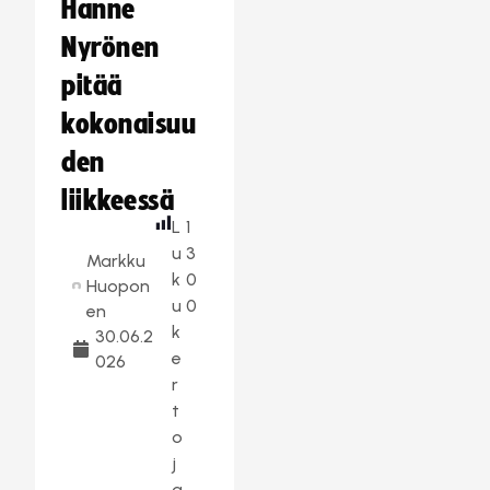
Hanne
Nyrönen
pitää
kokonaisuu
den
liikkeessä
L
1
u
3
Markku
k
0
Huopon
u
0
en
k
30.06.2
e
026
r
t
o
j
a