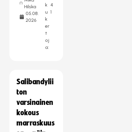
k
4
Hilska
u
1
05.08.
k
2026
er
t
oj
a:
Salibandylii
ton
varsinainen
kokous
marraskuus