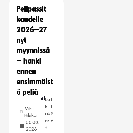
Pelipassit
kaudelle
2026–27
nyt
myynnissä
– hanki
ennen
ensimmäist
ä peliä
Lu
1
k
1
Mika
uk
5
Hilska
er
6
06.08.
t
2026