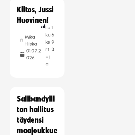
Kiitos, Jussi
Huovinen!
Lu
1
ku
6
Mika
ke
9
Hilska
rt
3
01.07.2
oj
026
a:
Salibandylii
ton hallitus
täydensi
maajoukkue