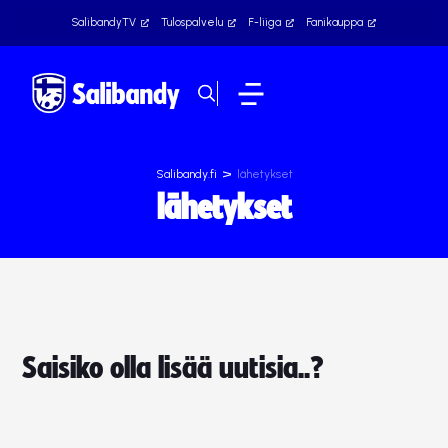
SalibandyTV
Tulospalvelu
F-liiga
Fanikauppa
>
Salibandy.fi
lähetykset
lähetykset
Saisiko olla lisää uutisia..?