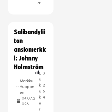
a:
Salibandylii
ton
ansiomerkk
i: Johnny
Holmström
L
3
u
Markku
k
2
Huopon
u
6
en
k
4
04.07.2
e
026
r