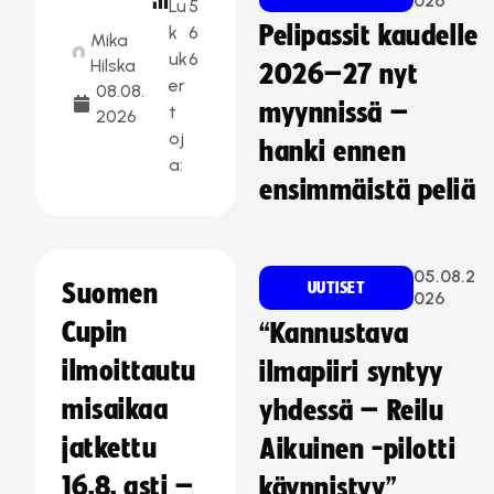
026
Lu
5
Pelipassit kaudelle
k
6
Mika
uk
6
Hilska
2026–27 nyt
er
08.08.
myynnissä –
t
2026
oj
hanki ennen
a:
ensimmäistä peliä
05.08.2
Suomen
UUTISET
026
Cupin
“Kannustava
ilmoittautu
ilmapiiri syntyy
misaikaa
yhdessä – Reilu
jatkettu
Aikuinen -pilotti
16.8. asti –
käynnistyy”