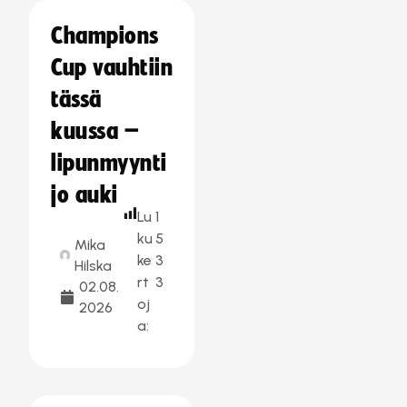
Champions
Cup vauhtiin
tässä
kuussa –
lipunmyynti
jo auki
Lu
1
ku
5
Mika
ke
3
Hilska
rt
3
02.08.
oj
2026
a: