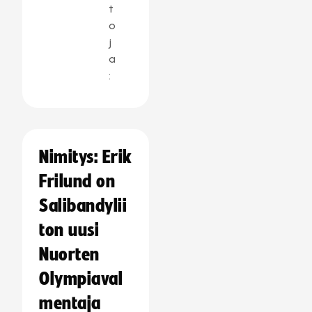
t
o
j
a
:
Nimitys: Erik
Frilund on
Salibandylii
ton uusi
Nuorten
Olympiaval
mentaja