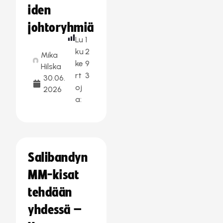
iden
johtoryhmiä
Lu
1
ku
2
Mika
ke
9
Hilska
rt
3
30.06.
oj
2026
a:
Salibandyn
MM-kisat
tehdään
yhdessä –