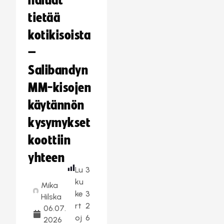
haluat
tietää
kotikisoista
–
Salibandyn
MM-kisojen
käytännön
kysymykset
koottiin
yhteen
Lu
3
ku
Mika
ke
3
Hilska
rt
2
06.07.
oj
6
2026