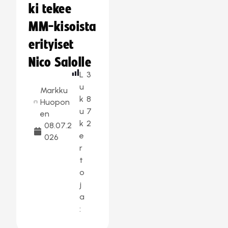
ki tekee
MM-kisoista
erityiset
Nico Salolle
L
3
u
Markku
k
8
Huopon
u
7
en
k
2
08.07.2
e
026
r
t
o
j
a
: