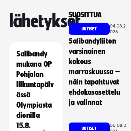
SUOSITTUA
lähetykset
04.08.2
UUTISET
026
Salibandyliiton
varsinainen
Salibandy
kokous
mukana OP
marraskuussa –
Pohjolan
näin tapahtuvat
liikuntapäiv
ehdokasasettelu
ässä
ja valinnat
Olympiasta
dionilla
15.8.
06.08.2
UUTISET