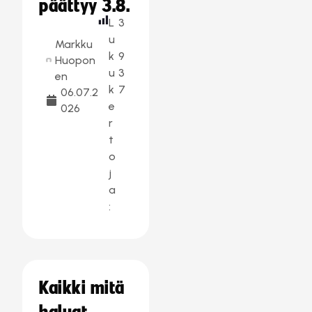
päättyy 3.8.
L
3
u
Markku
k
9
Huopon
u
3
en
k
7
06.07.2
e
026
r
t
o
j
a
:
Kaikki mitä