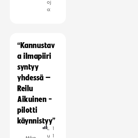
oj
a:
“Kannustav
a ilmapiiri
syntyy
yhdessä –
Reilu
Aikuinen -
pilotti
käynnistyy”
L
1
u
1
Mika