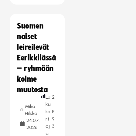
Suomen
naiset
leireilevät
Eerikkilässä
– ryhmään
kolme
muutosta
Lu
2
ku
Mika
ke
8
Hilska
rt
9
24.07.
oj
3
2026
a: