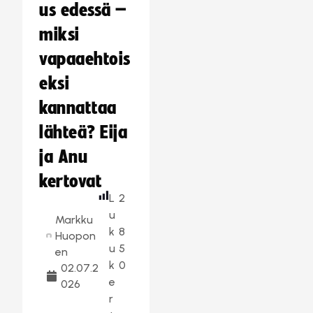
us edessä –
miksi
vapaaehtois
eksi
kannattaa
lähteä? Eija
ja Anu
kertovat
L
2
u
Markku
k
8
Huopon
u
5
en
k
0
02.07.2
e
026
r