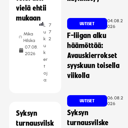
vielä ehtii
mukaan
04.08.2
UUTISET
L
7
026
u
7
Mika
F-liigan alku
k
2
Hilska
häämöttää:
u
07.08.
k
2026
Avauskierrokset
er
syyskuun toisella
t
oj
viikolla
a:
06.08.2
UUTISET
026
Syksyn
Syksyn
turnausvilske
turnausvilsk