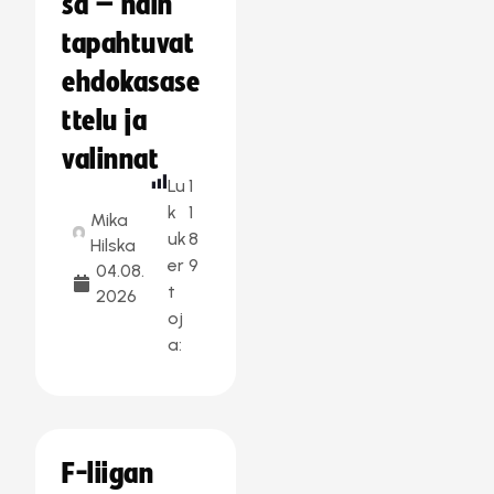
sa – näin
tapahtuvat
ehdokasase
ttelu ja
valinnat
Lu
1
k
1
Mika
uk
8
Hilska
er
9
04.08.
t
2026
oj
a:
F-liigan