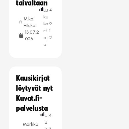
taivaltaan
Lu
4
ku
Mika
ke
9
Hilska
rt
1
13.07.2
oj
2
026
a:
Kausikirjat
löytyvät nyt
Kuvat.fi-
palvelusta
L
4
u
Markku