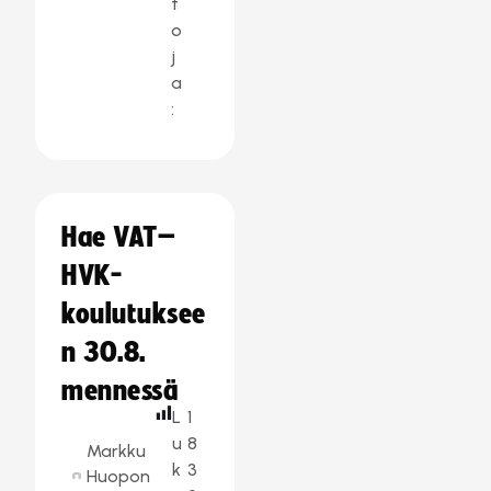
t
o
j
a
:
Hae VAT–
HVK-
koulutuksee
n 30.8.
mennessä
L
1
u
8
Markku
k
3
Huopon