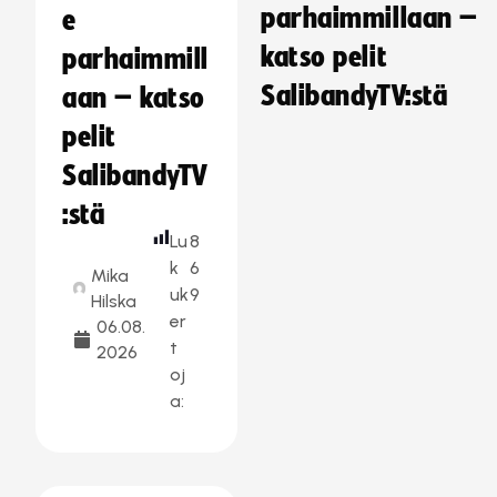
parhaimmillaan –
e
katso pelit
parhaimmill
SalibandyTV:stä
aan – katso
pelit
SalibandyTV
:stä
Lu
8
k
6
Mika
uk
9
Hilska
er
06.08.
t
2026
oj
a: