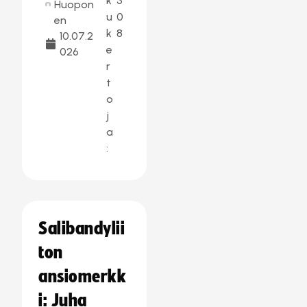
k
3
Huopon
u
0
en
k
8
10.07.2
e
026
r
t
o
j
a
:
Salibandylii
ton
ansiomerkk
i: Juha