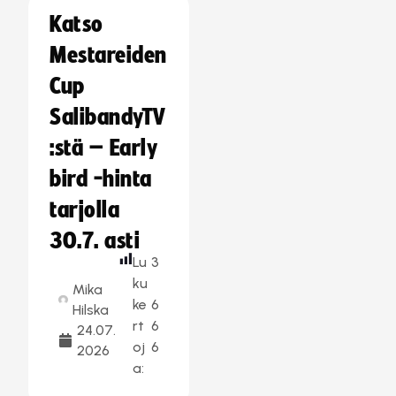
Katso
Mestareiden
Cup
SalibandyTV
:stä – Early
bird -hinta
tarjolla
30.7. asti
Lu
3
ku
Mika
ke
6
Hilska
rt
6
24.07.
oj
6
2026
a: