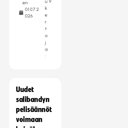
u
9
en
k
01.07.2
e
026
r
t
o
j
a
:
Uudet
salibandyn
pelisäännöt
voimaan