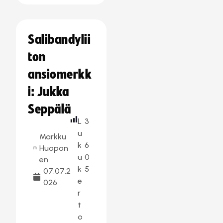
Salibandylii
ton
ansiomerkk
i: Jukka
Seppälä
L
3
u
Markku
k
6
Huopon
u
0
en
k
5
07.07.2
e
026
r
t
o