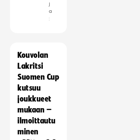
j
a
:
Kouvolan
Lakritsi
Suomen Cup
kutsuu
joukkueet
mukaan –
ilmoittautu
minen