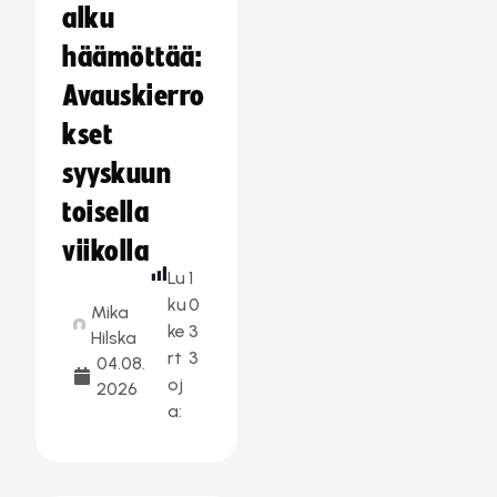
alku
häämöttää:
Avauskierro
kset
syyskuun
toisella
viikolla
Lu
1
ku
0
Mika
ke
3
Hilska
rt
3
04.08.
oj
2026
a: