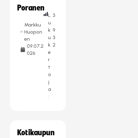
Poranen
L
3
u
Markku
k
9
Huopon
u
3
en
k
2
09.07.2
e
026
r
t
o
j
a
:
Kotikaupun