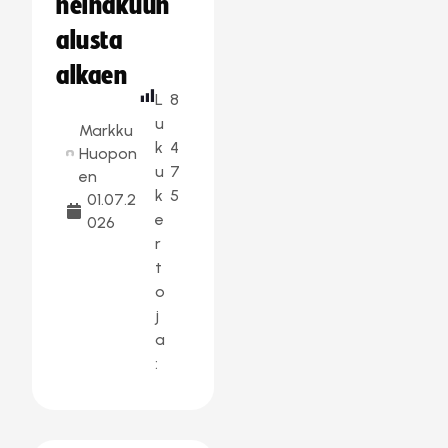
heinäkuun
alusta
alkaen
L
8
u
Markku
k
4
Huopon
u
7
en
k
5
01.07.2
e
026
r
t
o
j
a
: