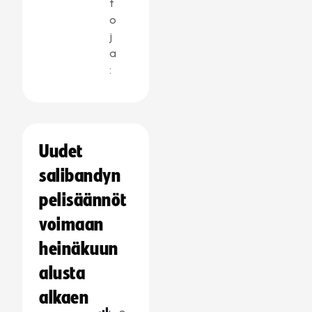
t
o
j
a
:
Uudet
salibandyn
pelisäännöt
voimaan
heinäkuun
alusta
alkaen