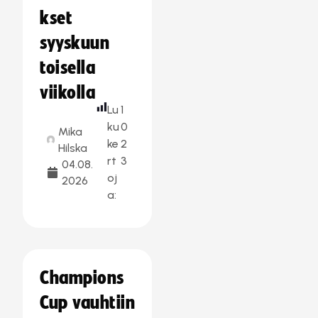
kset
syyskuun
toisella
viikolla
Lu
1
ku
0
Mika
ke
2
Hilska
rt
3
04.08.
oj
2026
a:
Champions
Cup vauhtiin