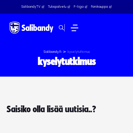
SalibandyTV
Tulospalvelu
F-liiga
Fanikauppa
>
Salibandy.fi
kyselytutkimus
kyselytutkimus
Saisiko olla lisää uutisia..?