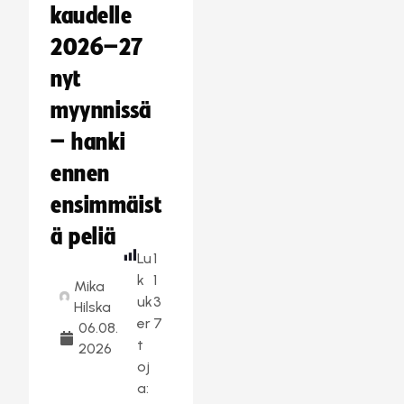
kaudelle
2026–27
nyt
myynnissä
– hanki
ennen
ensimmäist
ä peliä
Lu
1
k
1
Mika
uk
3
Hilska
er
7
06.08.
t
2026
oj
a: