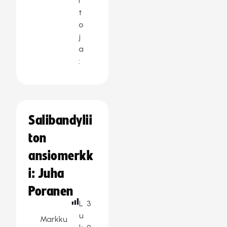
r
t
o
j
a
:
Salibandylii
ton
ansiomerkk
i: Juha
Poranen
L
3
u
Markku