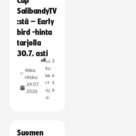
Cup
SalibandyTV
:stä – Early
bird -hinta
tarjolla
30.7. asti
Lu
3
ku
Mika
ke
6
Hilska
rt
5
24.07.
oj
6
2026
a:
Suomen