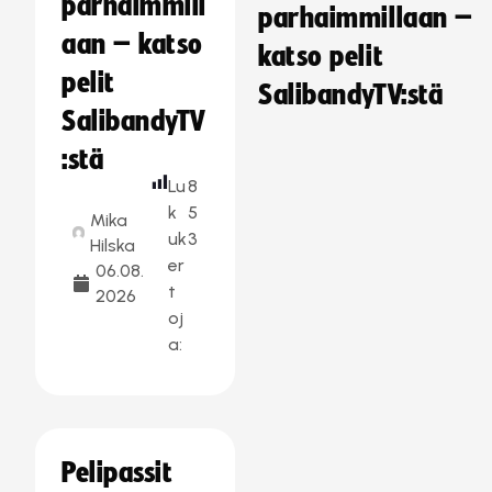
parhaimmill
parhaimmillaan –
aan – katso
katso pelit
pelit
SalibandyTV:stä
SalibandyTV
:stä
Lu
8
k
5
Mika
uk
3
Hilska
er
06.08.
t
2026
oj
a:
Pelipassit