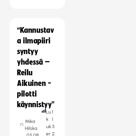
“Kannustav
a ilmapiiri
syntyy
yhdessä –
Reilu
Aikuinen -
pilotti
käynnistyy”
Lu
1
k
1
Mika
uk
3
Hilska
er
2
05.08.