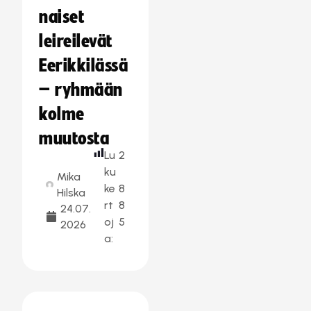
naiset
leireilevät
Eerikkilässä
– ryhmään
kolme
muutosta
Lu
2
ku
Mika
ke
8
Hilska
rt
8
24.07.
oj
5
2026
a: