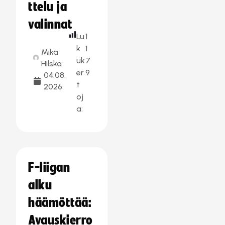
ttelu ja
valinnat
Lu
1
k
1
Mika
uk
7
Hilska
er
9
04.08.
t
2026
oj
a:
F-liigan
alku
häämöttää:
Avauskierro