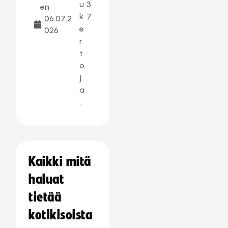
u
3
en
k
7
06.07.2
e
026
r
t
o
j
a
:
Kaikki mitä
haluat
tietää
kotikisoista