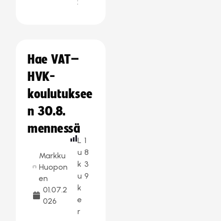
:
Hae VAT–
HVK-
koulutuksee
n 30.8.
mennessä
L
1
u
8
Markku
k
3
Huopon
u
9
en
k
01.07.2
e
026
r