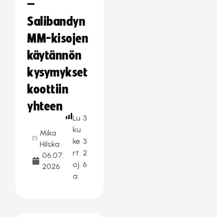
–
Salibandyn
MM-kisojen
käytännön
kysymykset
koottiin
yhteen
Lu
3
ku
Mika
ke
3
Hilska
rt
2
06.07.
oj
6
2026
a: