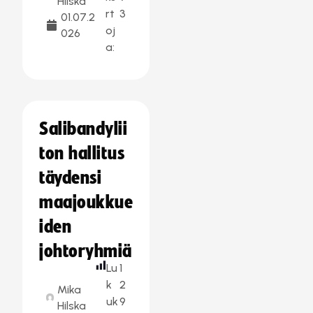
Hilska
rt
3
01.07.2
oj
026
a:
Salibandylii
ton hallitus
täydensi
maajoukkue
iden
johtoryhmiä
Lu
1
k
2
Mika
uk
9
Hilska