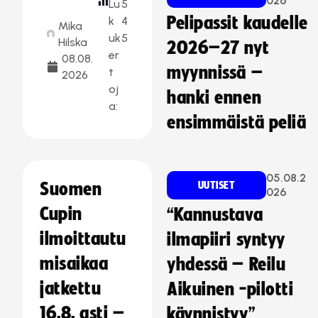
026
Lu
5
Pelipassit kaudelle
k
4
Mika
uk
5
Hilska
2026–27 nyt
er
08.08.
myynnissä –
t
2026
oj
hanki ennen
a:
ensimmäistä peliä
05.08.2
Suomen
UUTISET
026
Cupin
“Kannustava
ilmoittautu
ilmapiiri syntyy
misaikaa
yhdessä – Reilu
jatkettu
Aikuinen -pilotti
16.8. asti –
käynnistyy”