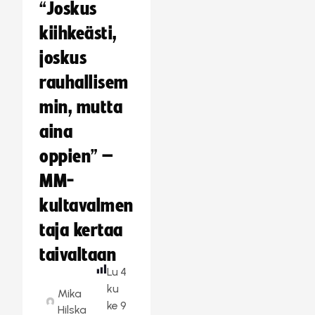
“Joskus
kiihkeästi,
joskus
rauhallisem
min, mutta
aina
oppien” –
MM-
kultavalmen
taja kertaa
taivaltaan
Lu
4
ku
Mika
ke
9
Hilska