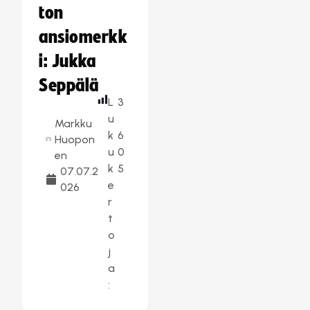
ton
ansiomerkk
i: Jukka
Seppälä
L
3
u
Markku
k
6
Huopon
u
0
en
k
5
07.07.2
e
026
r
t
o
j
a
: