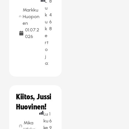
L
8
u
Markku
k
4
Huopon
u
6
en
k
8
01.07.2
e
026
rt
o
j
a:
Kiitos, Jussi
Huovinen!
Lu
1
ku
6
Mika
ke
9