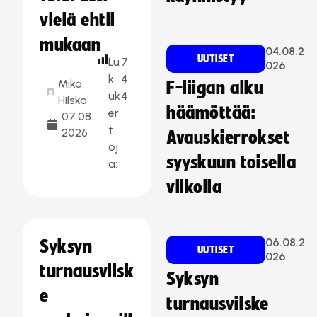
vielä ehtii
mukaan
04.08.2
UUTISET
Lu
7
026
k
4
Mika
F-liigan alku
uk
4
Hilska
häämöttää:
er
07.08.
t
2026
Avauskierrokset
oj
syyskuun toisella
a:
viikolla
06.08.2
Syksyn
UUTISET
026
turnausvilsk
Syksyn
e
turnausvilske