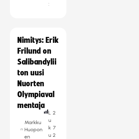
:
Nimitys: Erik
Frilund on
Salibandylii
ton uusi
Nuorten
Olympiaval
mentaja
L
2
u
Markku
k
7
Huopon
u
2
en