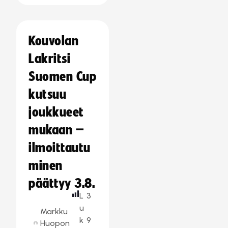
Kouvolan
Lakritsi
Suomen Cup
kutsuu
joukkueet
mukaan –
ilmoittautu
minen
päättyy 3.8.
L
3
u
Markku
k
9
Huopon