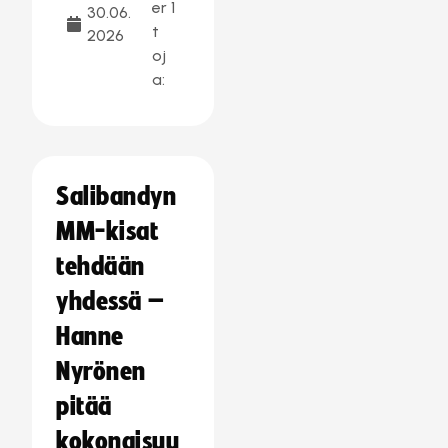
er
1
30.06.
t
2026
oj
a:
Salibandyn
MM-kisat
tehdään
yhdessä –
Hanne
Nyrönen
pitää
kokonaisuu