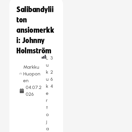
Salibandylii
ton
ansiomerkk
i: Johnny
Holmström
L
3
u
Markku
k
2
Huopon
u
6
en
k
4
04.07.2
e
026
r
t
o
j
a