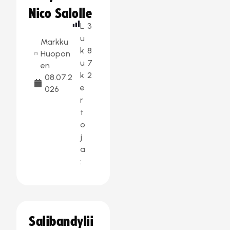
Nico Salolle
L
3
u
Markku
k
8
Huopon
u
7
en
k
2
08.07.2
e
026
r
t
o
j
a
:
Salibandylii