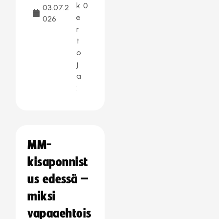
k
0
03.07.2
e
026
r
t
o
j
a
:
MM-
kisaponnist
us edessä –
miksi
vapaaehtois