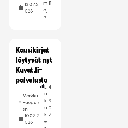
rt
11
13.07.2
oj
026
a:
Kausikirjat
löytyvät nyt
Kuvat.fi-
palvelusta
L
4
u
Markku
k
3
Huopon
u
0
en
k
7
10.07.2
e
026