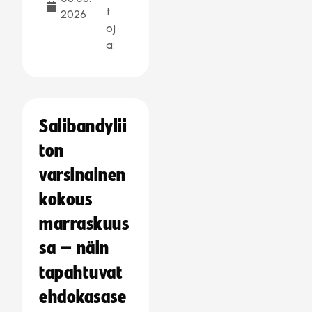
t
2026
oj
a:
Salibandylii
ton
varsinainen
kokous
marraskuus
sa – näin
tapahtuvat
ehdokasase