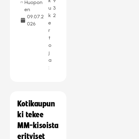
k
9
Huopon
u
3
en
k
2
09.07.2
e
026
r
t
o
j
a
:
Kotikaupun
ki tekee
MM-kisoista
erityiset