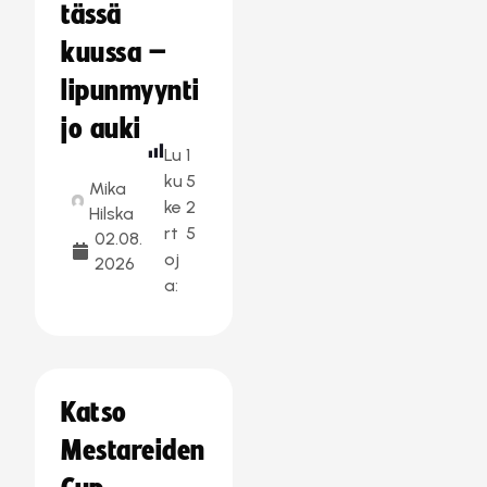
tässä
kuussa –
lipunmyynti
jo auki
Lu
1
ku
5
Mika
ke
2
Hilska
rt
5
02.08.
oj
2026
a:
Katso
Mestareiden