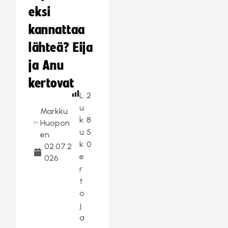
eksi
kannattaa
lähteä? Eija
ja Anu
kertovat
L
2
u
Markku
k
8
Huopon
u
5
en
k
0
02.07.2
e
026
r
t
o
j
a