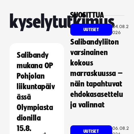
SUOSITTUA
kyselytutkimus
04.08.2
UUTISET
026
Salibandyliiton
varsinainen
Salibandy
kokous
mukana OP
marraskuussa –
Pohjolan
näin tapahtuvat
liikuntapäiv
ehdokasasettelu
ässä
ja valinnat
Olympiasta
dionilla
15.8.
06.08.2
UUTISET