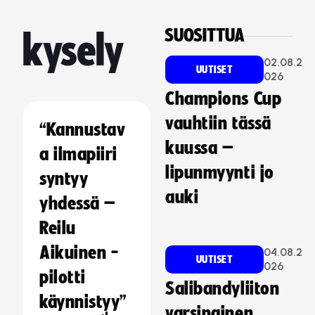
SUOSITTUA
kysely
02.08.2
UUTISET
026
Champions Cup
vauhtiin tässä
“Kannustav
kuussa –
a ilmapiiri
lipunmyynti jo
syntyy
auki
yhdessä –
Reilu
Aikuinen -
04.08.2
UUTISET
026
pilotti
Salibandyliiton
käynnistyy”
varsinainen