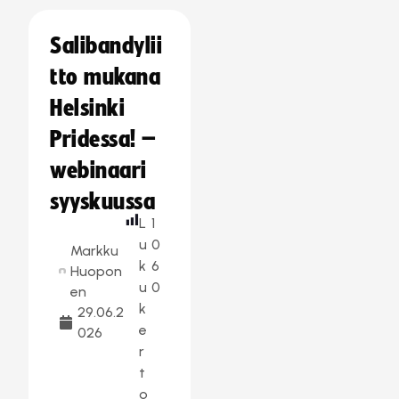
Salibandylii
tto mukana
Helsinki
Pridessa! –
webinaari
syyskuussa
L
1
u
0
Markku
k
6
Huopon
u
0
en
k
29.06.2
e
026
r
t
o