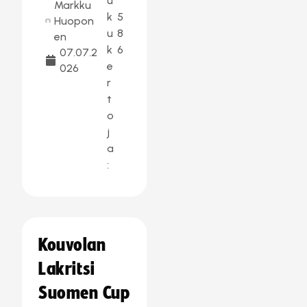
u
Markku
k
5
Huopon
u
8
en
k
6
07.07.2
e
026
r
t
o
j
a
:
Kouvolan
Lakritsi
Suomen Cup