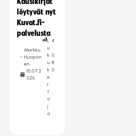
Kausikirjat
löytyvät nyt
Kuvat.fi-
palvelusta
L
4
u
Markku
k
0
Huopon
u
8
en
k
0
10.07.2
e
026
r
t
o
j
a
: