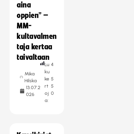
aina
oppien” –
MM-
kultavalmen
taja kertaa
taivaltaan
Lu
4
ku
Mika
ke
5
Hilska
rt
5
13.07.2
oj
0
026
a: