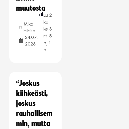
muutosta
Lu
2
ku
Mika
ke
3
Hilska
rt
8
24.07.
oj
1
2026
a:
“Joskus
kiihkeästi,
joskus
rauhallisem
min, mutta