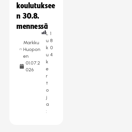
koulutuksee
n 30.8.
mennessä
L
1
u
8
Markku
k
0
Huopon
u
4
en
k
01.07.2
e
026
r
t
o
j
a
: