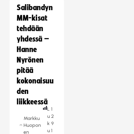
Salibandyn
MM-kisat
tehdään
yhdessä –
Hanne
Nyrönen
pitää
kokonaisuu
den
liikkeessä
L
1
u
2
Markku
k
9
Huopon
u
1
en