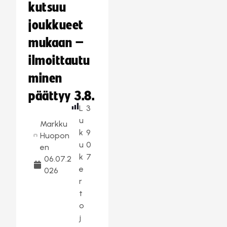
kutsuu
joukkueet
mukaan –
ilmoittautu
minen
päättyy 3.8.
L
3
u
Markku
k
9
Huopon
u
0
en
k
7
06.07.2
e
026
r
t
o
j