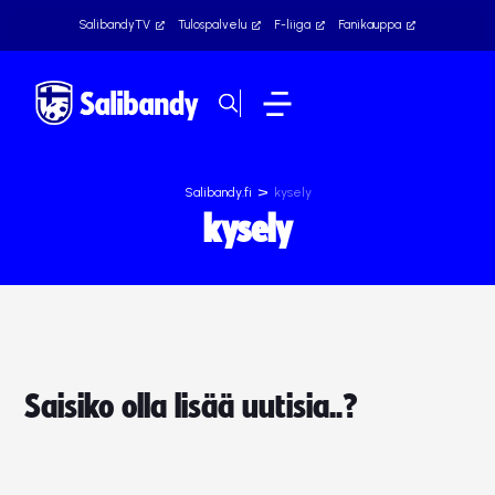
SalibandyTV
Tulospalvelu
F-liiga
Fanikauppa
>
Salibandy.fi
kysely
kysely
Saisiko olla lisää uutisia..?