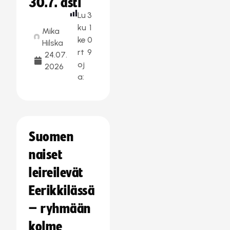
30.7. asti
Lu
3
ku
1
Mika
ke
0
Hilska
rt
9
24.07.
oj
2026
a:
Suomen
naiset
leireilevät
Eerikkilässä
– ryhmään
kolme