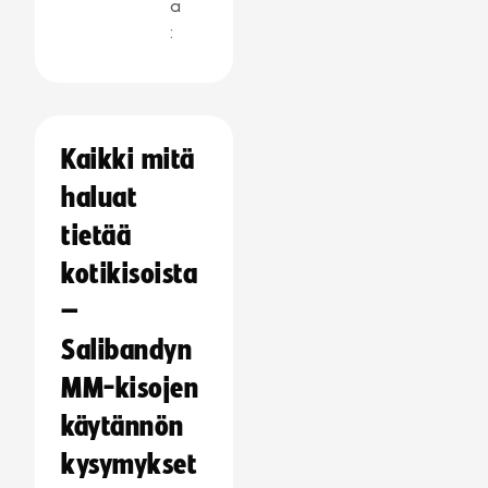
a
:
Kaikki mitä
haluat
tietää
kotikisoista
–
Salibandyn
MM-kisojen
käytännön
kysymykset