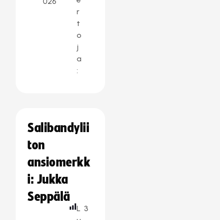
026
r
t
o
j
a
:
Salibandylii
ton
ansiomerkk
i: Jukka
Seppälä
L
3