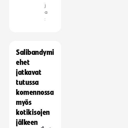
j
a
:
Salibandymi
ehet
jatkavat
tutussa
komennossa
myös
kotikisojen
jälkeen