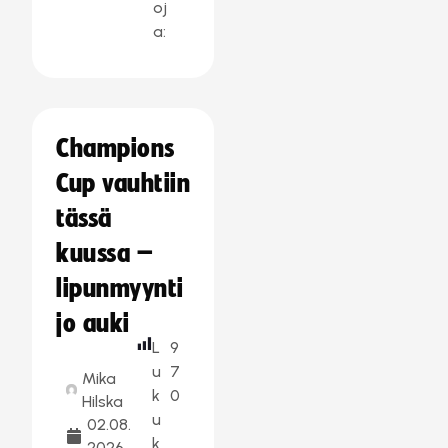
oj
a:
Champions
Cup vauhtiin
tässä
kuussa –
lipunmyynti
jo auki
L
9
u
7
Mika
k
0
Hilska
u
02.08.
k
2026