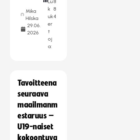
Lu
8
k
8
Mika
uk
4
Hilska
er
29.06.
t
2026
oj
a:
Tavoitteena
seuraava
maailmanm
estaruus –
U19-naiset
kokoontuva