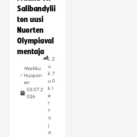
Salibandylii
ton uusi
Nuorten
Olympiaval
mentaja
L
2
u
Markku
k
7
Huopon
u
0
en
k
1
03.07.2
e
026
r
t
o
j
a