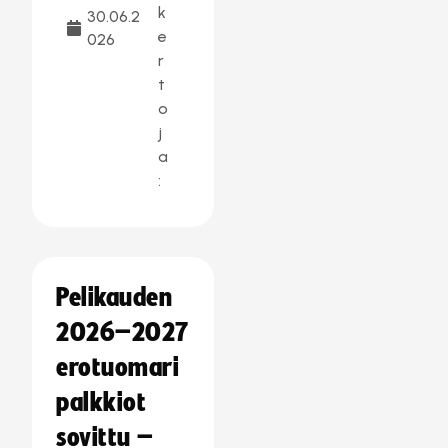
k
30.06.2
e
026
r
t
o
j
a
:
Pelikauden
2026–2027
erotuomari
palkkiot
sovittu –