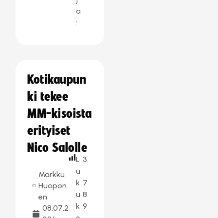
a
:
Kotikaupun
ki tekee
MM-kisoista
erityiset
Nico Salolle
L
3
u
Markku
k
7
Huopon
u
8
en
k
9
08.07.2
e