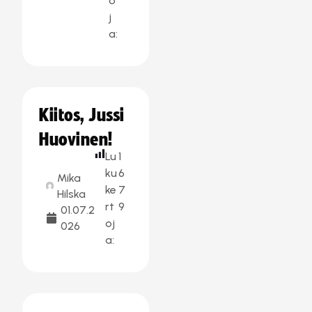
o
j
a:
Kiitos, Jussi
Huovinen!
Lu
1
ku
6
Mika
ke
7
Hilska
rt
9
01.07.2
oj
026
a: