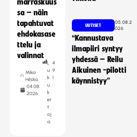
marraskuus
sa – näin
tapahtuvat
05.08.2
UUTISET
026
ehdokasase
“Kannustava
ttelu ja
ilmapiiri syntyy
valinnat
yhdessä – Reilu
L
4
Aikuinen -pilotti
u
9
Mika
k
1
Hilska
käynnistyy”
u
04.08.
k
2026
er
t
oj
a: