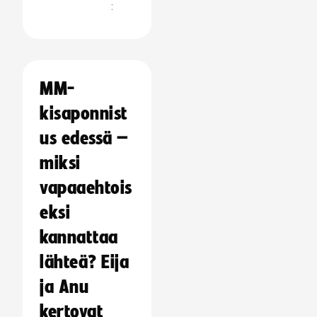
:
MM-
kisaponnist
us edessä –
miksi
vapaaehtois
eksi
kannattaa
lähteä? Eija
ja Anu
kertovat