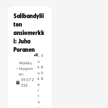
Salibandylii
ton
ansiomerkk
i: Juha
Poranen
L
3
u
Markku
k
8
Huopon
u
0
en
k
8
09.07.2
e
026
r
t
o
j