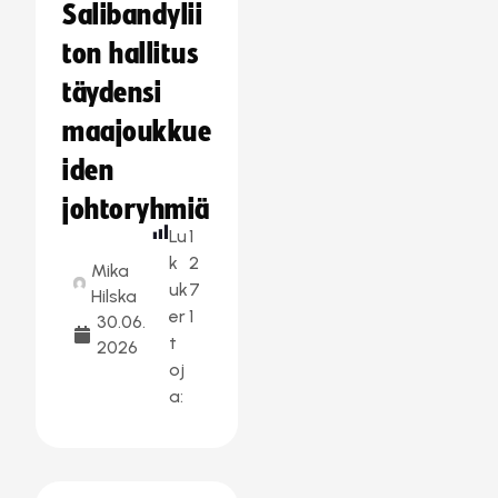
Salibandylii
ton hallitus
täydensi
maajoukkue
iden
johtoryhmiä
Lu
1
k
2
Mika
uk
7
Hilska
er
1
30.06.
t
2026
oj
a: