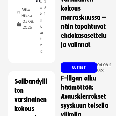
L
3
kokous
u
5
Mika
k
1
Hilska
marraskuussa –
u
05.08.
näin tapahtuvat
k
2026
er
ehdokasasettelu
t
ja valinnat
oj
a:
04.08.2
UUTISET
026
F-liigan alku
Salibandylii
häämöttää:
ton
Avauskierrokset
varsinainen
syyskuun toisella
kokous
viikolla