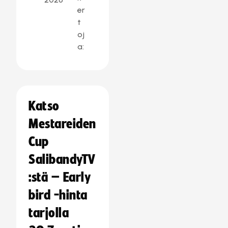
er
t
oj
a:
Katso
Mestareiden
Cup
SalibandyTV
:stä – Early
bird -hinta
tarjolla