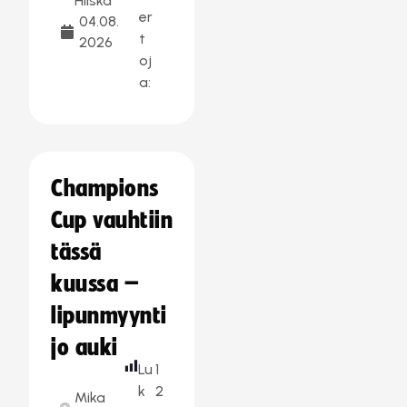
Hilska
er
04.08.
t
2026
oj
a:
Champions
Cup vauhtiin
tässä
kuussa –
lipunmyynti
jo auki
Lu
1
k
2
Mika