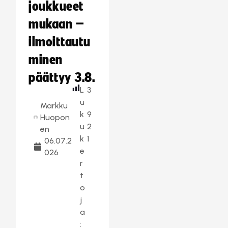
joukkueet
mukaan –
ilmoittautu
minen
päättyy 3.8.
L
3
u
Markku
k
9
Huopon
u
2
en
k
1
06.07.2
e
026
r
t
o
j
a
: