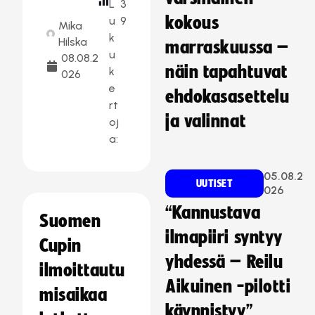
L
3
kokous
u
9
Mika
k
Hilska
marraskuussa –
u
08.08.2
näin tapahtuvat
k
026
e
ehdokasasettelu
rt
ja valinnat
oj
a:
05.08.2
UUTISET
026
“Kannustava
Suomen
ilmapiiri syntyy
Cupin
yhdessä – Reilu
ilmoittautu
Aikuinen -pilotti
misaikaa
käynnistyy”