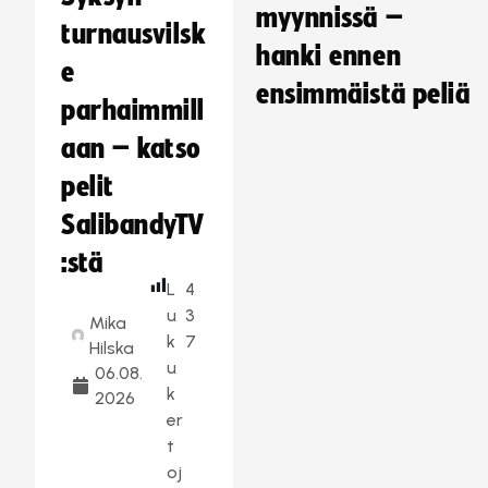
myynnissä –
turnausvilsk
hanki ennen
e
ensimmäistä peliä
parhaimmill
aan – katso
pelit
SalibandyTV
:stä
L
4
u
3
Mika
k
7
Hilska
u
06.08.
k
2026
er
t
oj