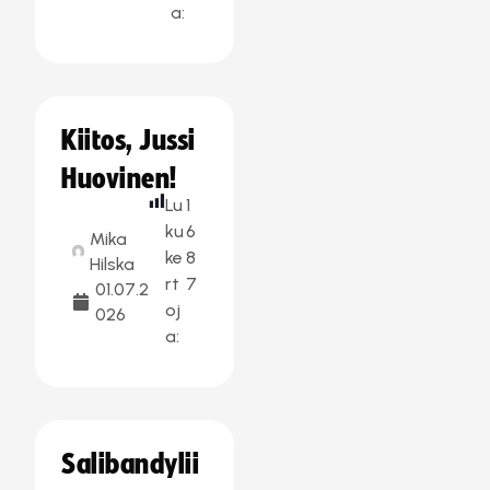
a:
Kiitos, Jussi
Huovinen!
Lu
1
ku
6
Mika
ke
8
Hilska
rt
7
01.07.2
oj
026
a:
Salibandylii