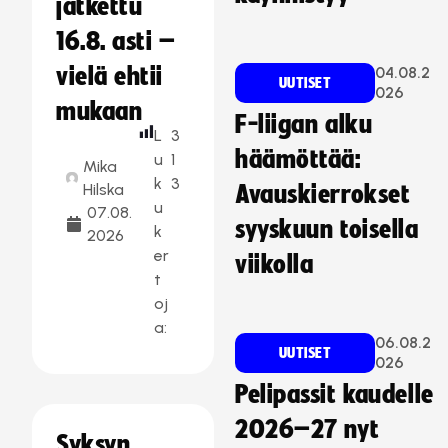
jatkettu
16.8. asti –
vielä ehtii
04.08.2
UUTISET
026
mukaan
F-liigan alku
L
3
häämöttää:
u
1
Mika
k
3
Hilska
Avauskierrokset
u
07.08.
syyskuun toisella
k
2026
er
viikolla
t
oj
a:
06.08.2
UUTISET
026
Pelipassit kaudelle
2026–27 nyt
Syksyn