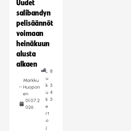
Uudet
salibandyn
pelisäännöt
voimaan
heinäkuun
alusta
alkaen
L
8
u
Markku
k
3
Huopon
u
4
en
k
3
01.07.2
e
026
rt
o
j