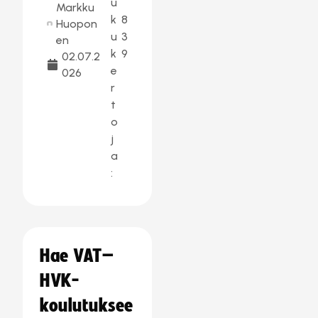
u
Markku
k
8
Huopon
u
3
en
k
9
02.07.2
e
026
r
t
o
j
a
:
Hae VAT–
HVK-
koulutuksee