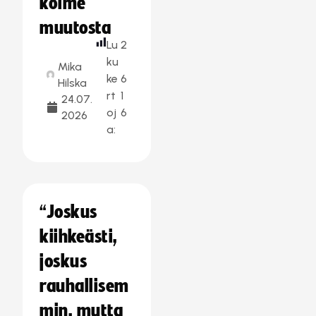
kolme
muutosta
Lu
2
ku
Mika
ke
6
Hilska
rt
1
24.07.
oj
6
2026
a:
“Joskus
kiihkeästi,
joskus
rauhallisem
min, mutta