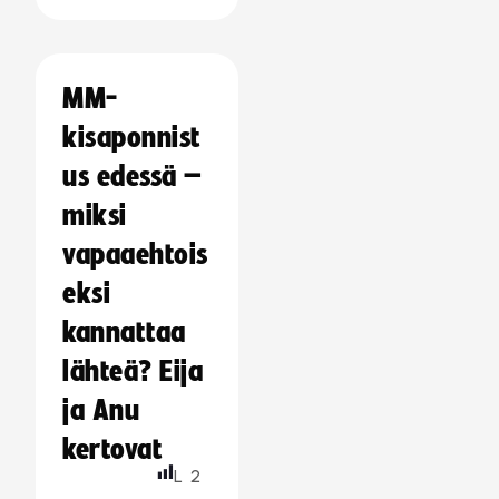
MM-
kisaponnist
us edessä –
miksi
vapaaehtois
eksi
kannattaa
lähteä? Eija
ja Anu
kertovat
L
2