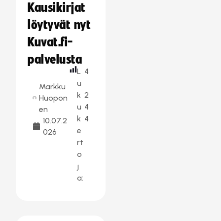
Kausikirjat
löytyvät nyt
Kuvat.fi-
palvelusta
L
4
u
Markku
k
2
Huopon
u
4
en
k
4
10.07.2
e
026
rt
o
j
a: