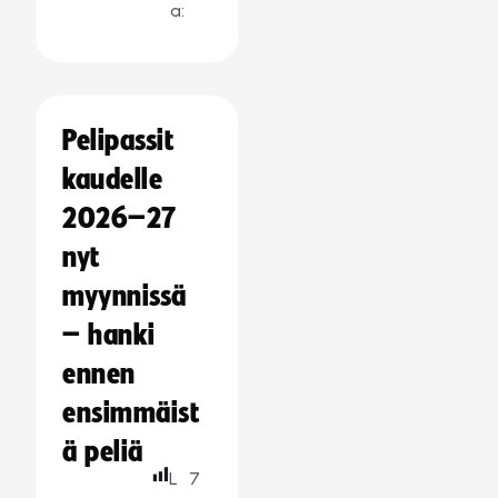
a:
Pelipassit
kaudelle
2026–27
nyt
myynnissä
– hanki
ennen
ensimmäist
ä peliä
L
7