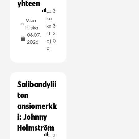
yhteen
Lu
3
ku
Mika
ke
3
Hilska
rt
2
06.07.
oj
0
2026
a:
Salibandylii
ton
ansiomerkk
i: Johnny
Holmström
L
3