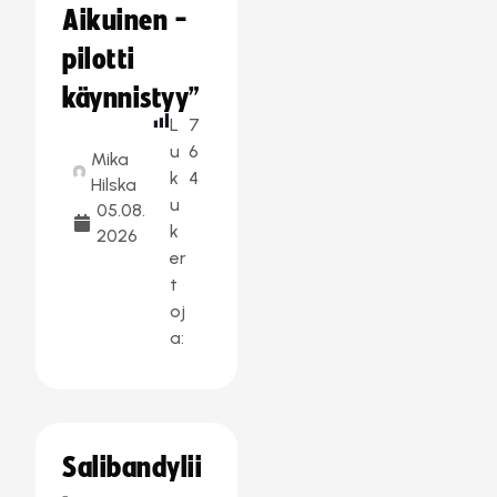
Aikuinen -
pilotti
käynnistyy”
L
7
u
6
Mika
k
4
Hilska
u
05.08.
k
2026
er
t
oj
a:
Salibandylii