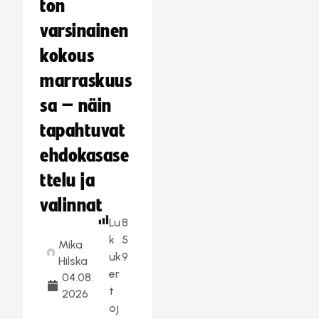
ton
varsinainen
kokous
marraskuus
sa – näin
tapahtuvat
ehdokasase
ttelu ja
valinnat
Lu
8
k
5
Mika
uk
9
Hilska
er
04.08.
t
2026
oj