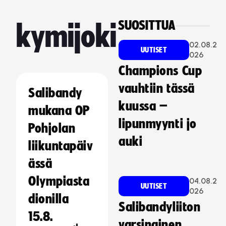
SUOSITTUA
kymijoki
02.08.2
UUTISET
026
Champions Cup
vauhtiin tässä
Salibandy
kuussa –
mukana OP
lipunmyynti jo
Pohjolan
auki
liikuntapäiv
ässä
Olympiasta
04.08.2
UUTISET
026
dionilla
Salibandyliiton
15.8.
varsinainen