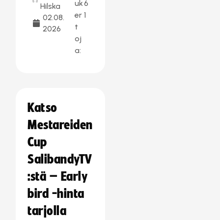
uk
6
Hilska
er
1
02.08.
t
2026
oj
a:
Katso
Mestareiden
Cup
SalibandyTV
:stä – Early
bird -hinta
tarjolla