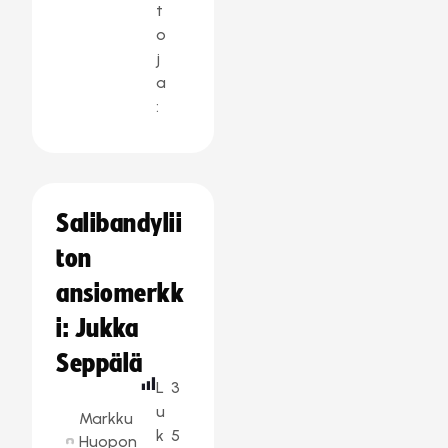
t
o
j
a
:
Salibandylii
ton
ansiomerkk
i: Jukka
Seppälä
L
3
u
Markku
k
5
Huopon