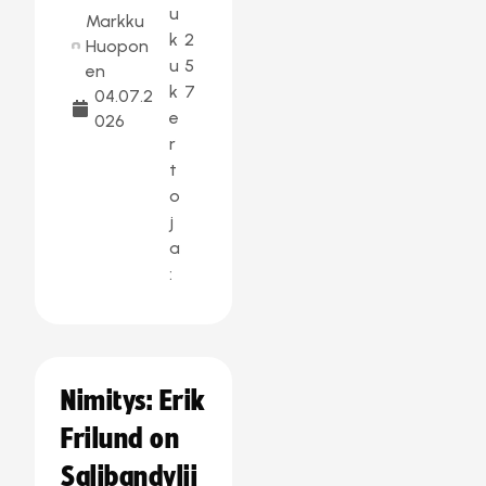
u
Markku
k
2
Huopon
u
5
en
k
7
04.07.2
e
026
r
t
o
j
a
:
Nimitys: Erik
Frilund on
Salibandylii