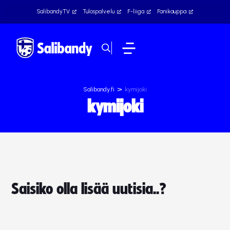
SalibandyTV
Tulospalvelu
F-liiga
Fanikauppa
>
Salibandy.fi
kymijoki
kymijoki
Saisiko olla lisää uutisia..?