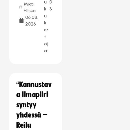
u
0
Mika
k
3
Hilska
u
06.08.
k
2026
er
t
oj
a:
“Kannustav
a ilmapiiri
syntyy
yhdessä –
Reilu