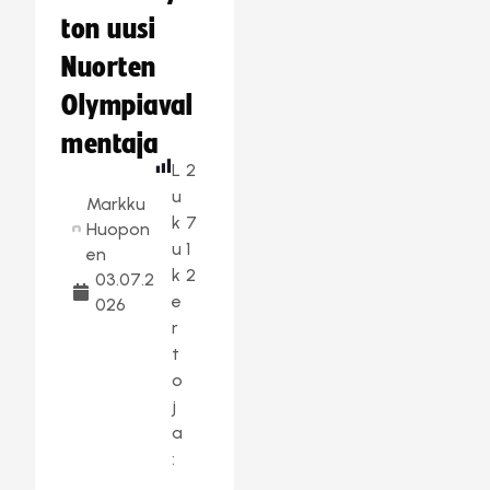
ton uusi
Nuorten
Olympiaval
mentaja
L
2
u
Markku
k
7
Huopon
u
1
en
k
2
03.07.2
e
026
r
t
o
j
a
: