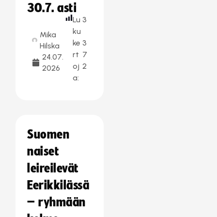
30.7. asti
Lu
3
ku
Mika
ke
3
Hilska
rt
7
24.07.
oj
2
2026
a:
Suomen
naiset
leireilevät
Eerikkilässä
– ryhmään