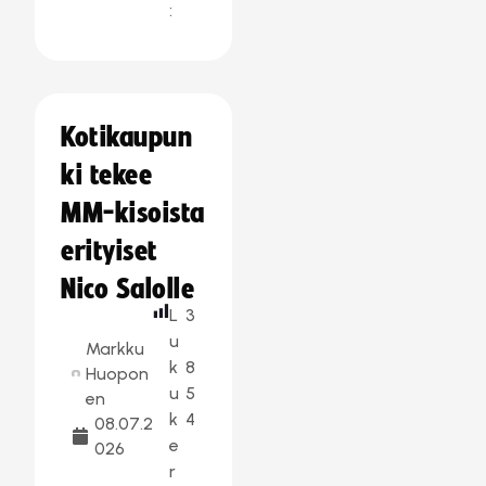
:
Kotikaupun
ki tekee
MM-kisoista
erityiset
Nico Salolle
L
3
u
Markku
k
8
Huopon
u
5
en
k
4
08.07.2
e
026
r