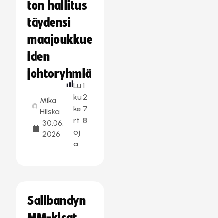
ton hallitus
täydensi
maajoukkue
iden
johtoryhmiä
Lu
1
ku
2
Mika
ke
7
Hilska
rt
8
30.06.
oj
2026
a:
Salibandyn