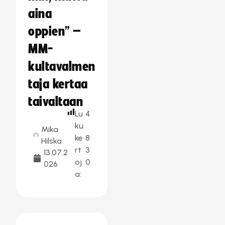
aina
oppien” –
MM-
kultavalmen
taja kertaa
taivaltaan
Lu
4
ku
Mika
ke
8
Hilska
rt
3
13.07.2
oj
0
026
a: