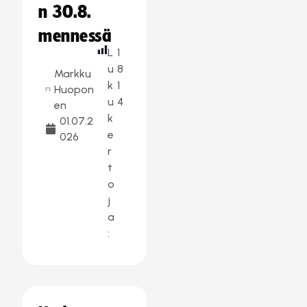
n 30.8.
mennessä
L
1
u
8
Markku
k
1
Huopon
u
4
en
k
01.07.2
e
026
r
t
o
j
a
: