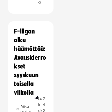
a:
F-liigan
alku
häämöttää:
Avauskierro
kset
syyskuun
toisella
viikolla
Lu
7
k
4
Mika
uk
2