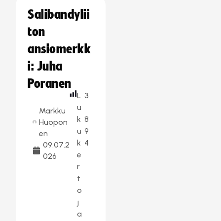
Salibandylii
ton
ansiomerkk
i: Juha
Poranen
L
3
u
Markku
k
8
Huopon
u
9
en
k
4
09.07.2
e
026
r
t
o
j
a