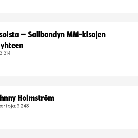
kisoista – Salibandyn MM-kisojen
 yhteen
3 314
Johnny Holmström
kertoja:
3 248