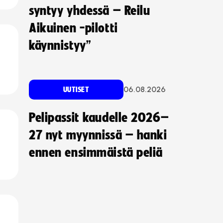
syntyy yhdessä – Reilu
Aikuinen -pilotti
käynnistyy”
06.08.2026
UUTISET
Pelipassit kaudelle 2026–
27 nyt myynnissä – hanki
ennen ensimmäistä peliä