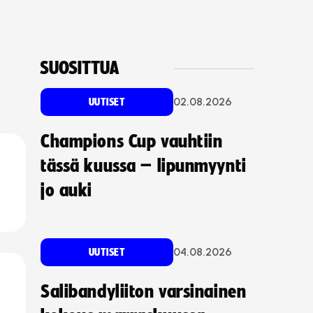
SUOSITTUA
02.08.2026
UUTISET
Champions Cup vauhtiin
tässä kuussa – lipunmyynti
jo auki
04.08.2026
UUTISET
Salibandyliiton varsinainen