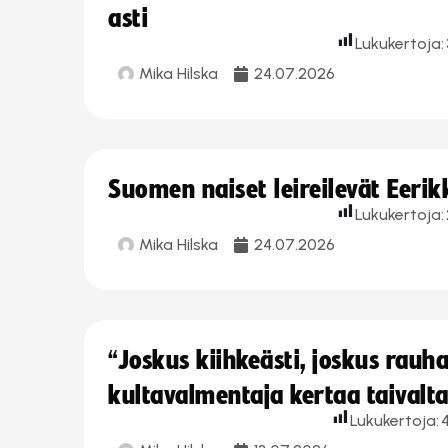
asti
Lukukertoja:
Mika Hilska
24.07.2026
Suomen naiset leireilevät Eeri
Lukukertoja:
Mika Hilska
24.07.2026
“Joskus kiihkeästi, joskus rau
kultavalmentaja kertaa taivalt
Lukukertoja:
4