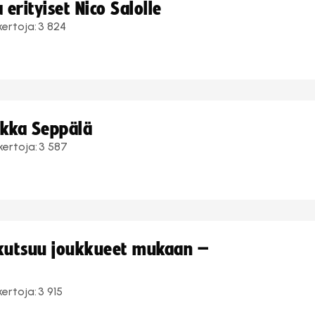
erityiset Nico Salolle
kertoja:
3 824
ukka Seppälä
kertoja:
3 587
 kutsuu joukkueet mukaan –
kertoja:
3 915