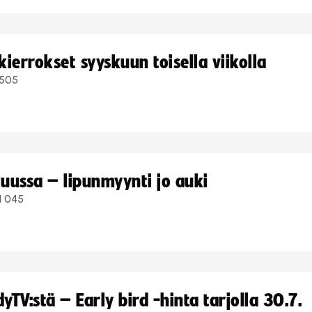
ierrokset syyskuun toisella viikolla
505
uussa – lipunmyynti jo auki
1 045
TV:stä – Early bird -hinta tarjolla 30.7.