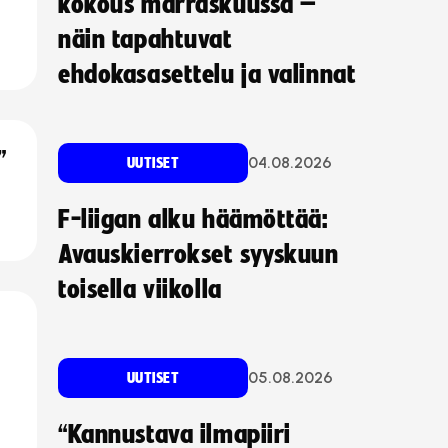
kokous marraskuussa –
näin tapahtuvat
ehdokasasettelu ja valinnat
”
04.08.2026
UUTISET
F-liigan alku häämöttää:
Avauskierrokset syyskuun
toisella viikolla
05.08.2026
UUTISET
“Kannustava ilmapiiri