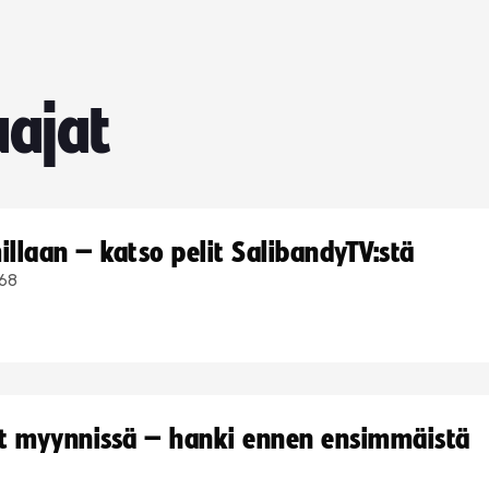
ajat
llaan – katso pelit SalibandyTV:stä
68
yt myynnissä – hanki ennen ensimmäistä