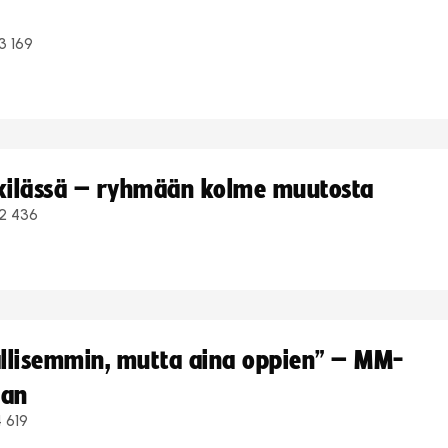
3 169
kkilässä – ryhmään kolme muutosta
2 436
hallisemmin, mutta aina oppien” – MM-
aan
 619