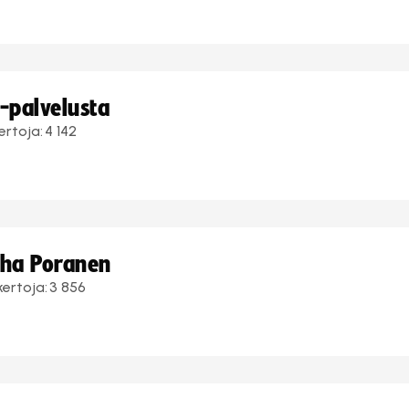
i-palvelusta
ertoja:
4 142
uha Poranen
kertoja:
3 856