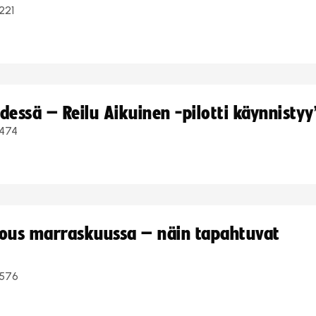
221
dessä – Reilu Aikuinen -pilotti käynnistyy
474
kous marraskuussa – näin tapahtuvat
576