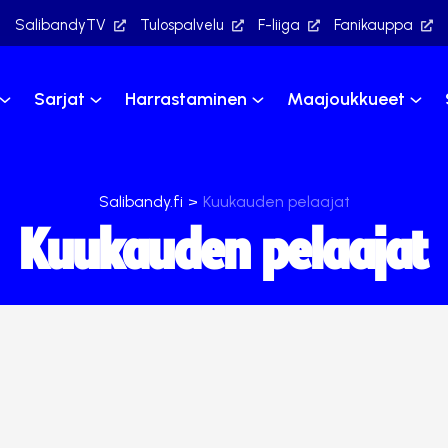
SalibandyTV
Tulospalvelu
F-liiga
Fanikauppa
Sarjat
Harrastaminen
Maajoukkueet
Salibandy.fi
>
Kuukauden pelaajat
Kuukauden pelaajat