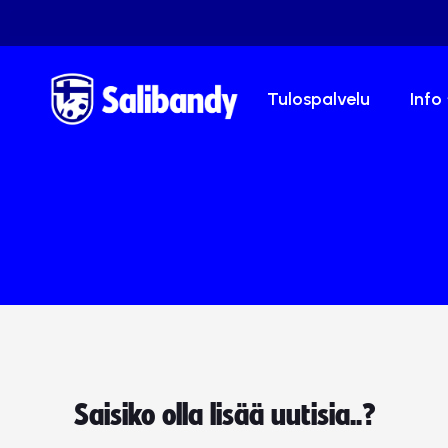
Tulospalvelu
Info
Saisiko olla lisää uutisia..?