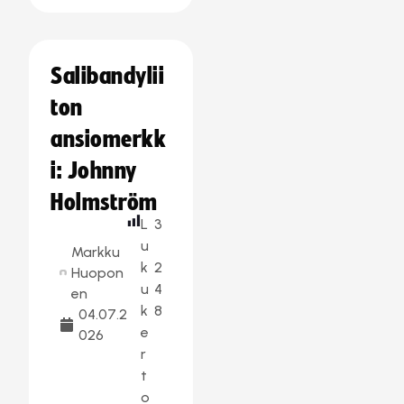
Salibandylii
ton
ansiomerkk
i: Johnny
Holmström
L
3
u
Markku
k
2
Huopon
u
4
en
k
8
04.07.2
e
026
r
t
o