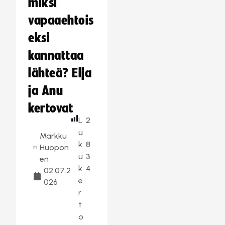
miksi
vapaaehtois
eksi
kannattaa
lähteä? Eija
ja Anu
kertovat
L
2
u
Markku
k
8
Huopon
u
3
en
k
4
02.07.2
e
026
r
t
o