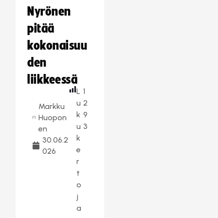
Nyrönen
pitää
kokonaisuu
den
liikkeessä
L
1
u
2
Markku
k
9
Huopon
u
3
en
k
30.06.2
e
026
r
t
o
j
a