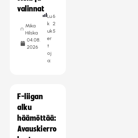
valinnat
Lu
6
k
2
Mika
uk
5
Hilska
er
04.08.
t
2026
oj
a:
F-liigan
alku
häämöttää:
Avauskierro