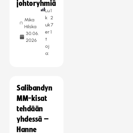
johtoryhmiä
Lu
1
k
2
Mika
uk
7
Hilska
er
1
30.06.
t
2026
oj
a:
Salibandyn
MM-kisat
tehdään
yhdessä –
Hanne