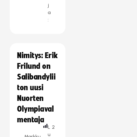
j
a
:
Nimitys: Erik
Frilund on
Salibandylii
ton uusi
Nuorten
Olympiaval
mentaja
L
2
u
Markku