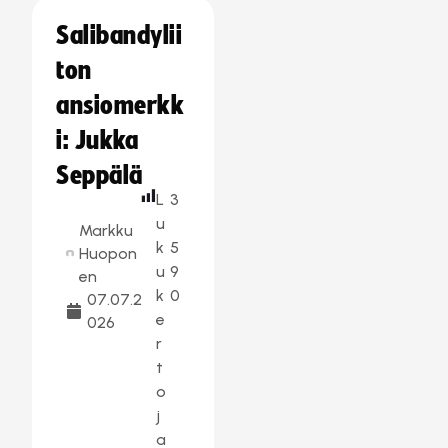
Salibandylii
ton
ansiomerkk
i: Jukka
Seppälä
L
3
u
Markku
k
5
Huopon
u
9
en
k
0
07.07.2
e
026
r
t
o
j
a