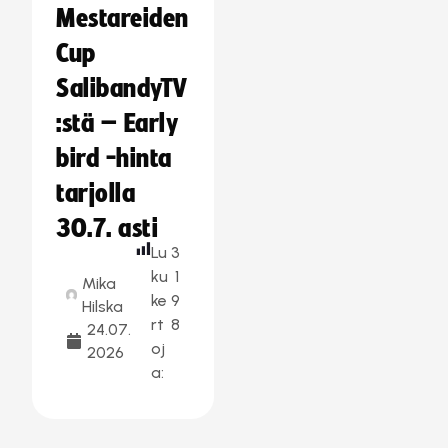
Mestareiden
Cup
SalibandyTV
:stä – Early
bird -hinta
tarjolla
30.7. asti
Lu
3
ku
1
Mika
ke
9
Hilska
rt
8
24.07.
oj
2026
a: