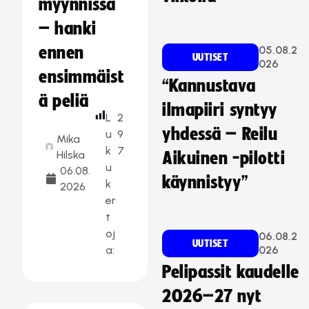
myynnissä
– hanki
ennen
05.08.2
UUTISET
026
ensimmäist
“Kannustava
ä peliä
ilmapiiri syntyy
L
2
yhdessä – Reilu
u
9
Mika
k
7
Hilska
Aikuinen -pilotti
u
06.08.
käynnistyy”
k
2026
er
t
oj
06.08.2
UUTISET
a:
026
Pelipassit kaudelle
2026–27 nyt