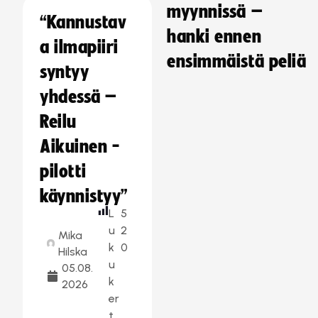
myynnissä –
“Kannustav
hanki ennen
a ilmapiiri
ensimmäistä peliä
syntyy
yhdessä –
Reilu
Aikuinen -
pilotti
käynnistyy”
L
5
u
2
Mika
k
0
Hilska
u
05.08.
k
2026
er
t