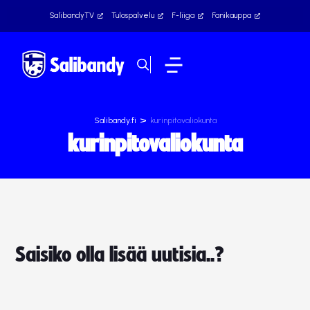
SalibandyTV
Tulospalvelu
F-liiga
Fanikauppa
>
Salibandy.fi
kurinpitovaliokunta
kurinpitovaliokunta
Saisiko olla lisää uutisia..?