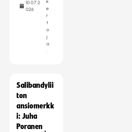
k
10.07.2
e
026
r
t
o
j
a
:
Salibandylii
ton
ansiomerkk
i: Juha
Poranen