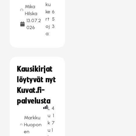
ku
Mika
ke
6
Hilska
rt
5
13.07.2
oj
3
026
a:
Kausikirjat
löytyvät nyt
Kuvat.fi-
palvelusta
L
4
u
1
Markku
k
7
Huopon
u
1
en