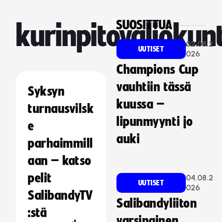
SUOSITTUA
kurinpitovaliokun
02.08.2
UUTISET
026
Champions Cup
vauhtiin tässä
Syksyn
kuussa –
turnausvilsk
lipunmyynti jo
e
auki
parhaimmill
aan – katso
pelit
04.08.2
UUTISET
026
SalibandyTV
Salibandyliiton
:stä
varsinainen