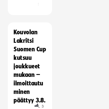
:
Kouvolan
Lakritsi
Suomen Cup
kutsuu
joukkueet
mukaan –
ilmoittautu
minen
päättyy 3.8.
L
3