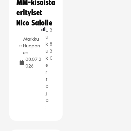
MM-kisoista
erityiset
Nico Salolle
L
3
u
Markku
k
8
Huopon
u
3
en
k
0
08.07.2
e
026
r
t
o
j
a
: