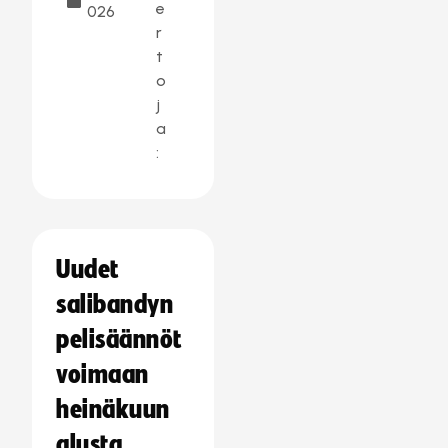
e
026
r
t
o
j
a
:
Uudet
salibandyn
pelisäännöt
voimaan
heinäkuun
alusta