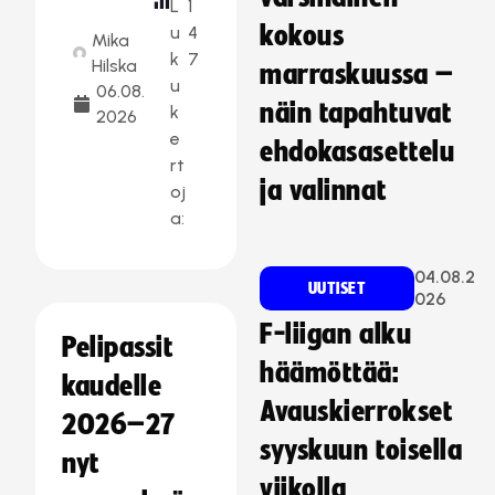
L
1
kokous
u
4
Mika
k
7
Hilska
marraskuussa –
u
06.08.
näin tapahtuvat
k
2026
e
ehdokasasettelu
rt
ja valinnat
oj
a:
04.08.2
UUTISET
026
F-liigan alku
Pelipassit
häämöttää:
kaudelle
Avauskierrokset
2026–27
syyskuun toisella
nyt
viikolla