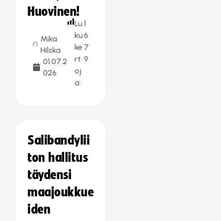
Huovinen!
Lu
1
ku
6
Mika
ke
7
Hilska
rt
9
01.07.2
oj
026
a:
Salibandylii
ton hallitus
täydensi
maajoukkue
iden