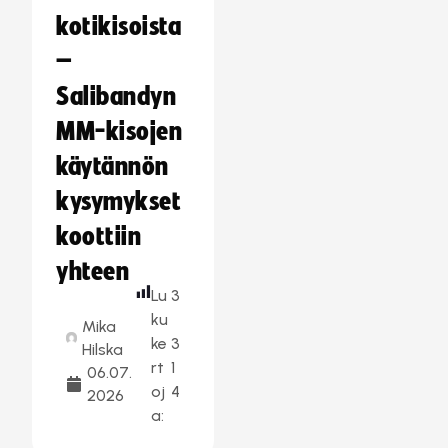
kotikisoista
–
Salibandyn
MM-kisojen
käytännön
kysymykset
koottiin
yhteen
Lu
3
ku
Mika
ke
3
Hilska
rt
1
06.07.
oj
4
2026
a: