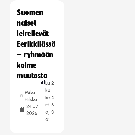
Suomen
naiset
leireilevät
Eerikkilässä
– ryhmään
kolme
muutosta
Lu
2
ku
Mika
ke
4
Hilska
rt
6
24.07.
oj
0
2026
a: