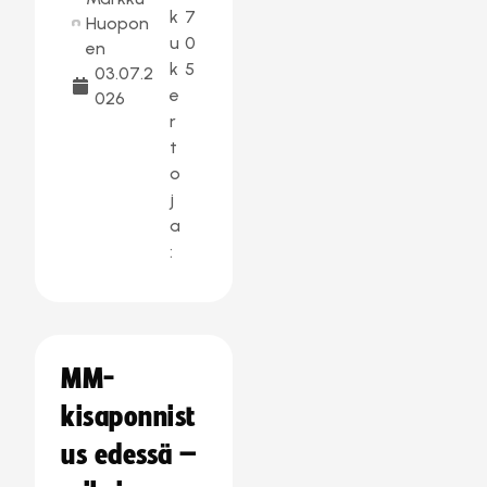
k
7
Huopon
u
0
en
k
5
03.07.2
e
026
r
t
o
j
a
:
MM-
kisaponnist
us edessä –