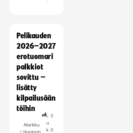
:
Pelikauden
2026–2027
erotuomari
palkkiot
sovittu –
lisätty
kilpailusään
töihin
L
3
u
Markku
k
0
Huopon