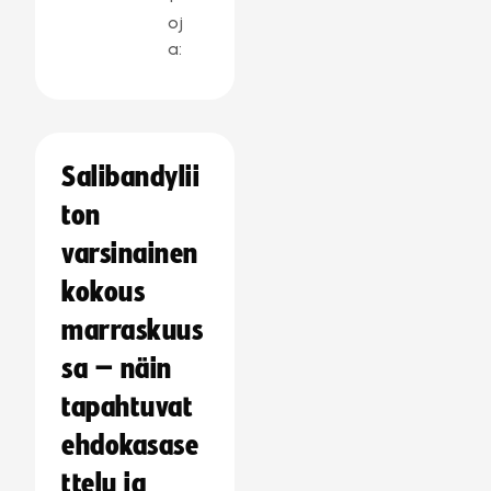
oj
a:
Salibandylii
ton
varsinainen
kokous
marraskuus
sa – näin
tapahtuvat
ehdokasase
ttelu ja