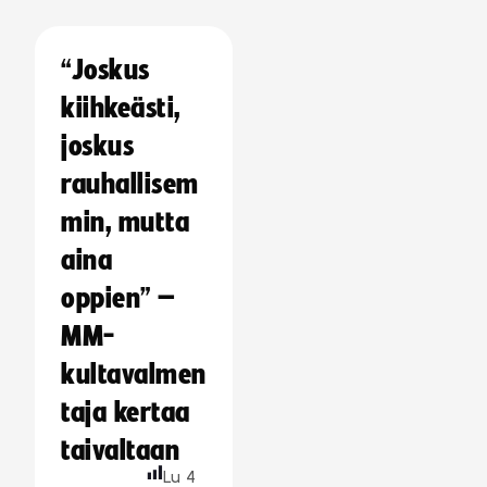
“Joskus
kiihkeästi,
joskus
rauhallisem
min, mutta
aina
oppien” –
MM-
kultavalmen
taja kertaa
taivaltaan
Lu
4