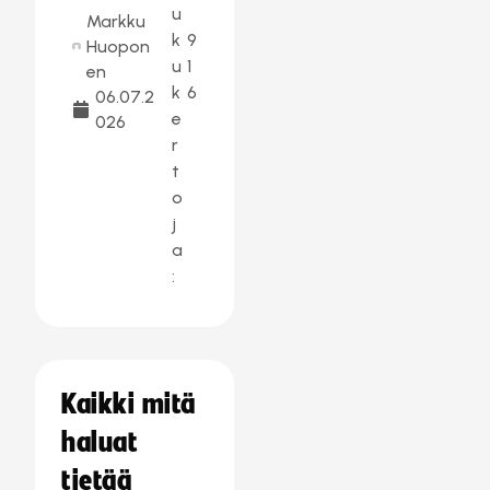
u
Markku
k
9
Huopon
u
1
en
k
6
06.07.2
e
026
r
t
o
j
a
:
Kaikki mitä
haluat
tietää