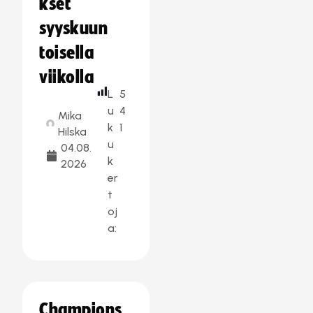
kset
syyskuun
toisella
viikolla
L
5
u
4
Mika
k
1
Hilska
u
04.08.
k
2026
er
t
oj
a:
Champions