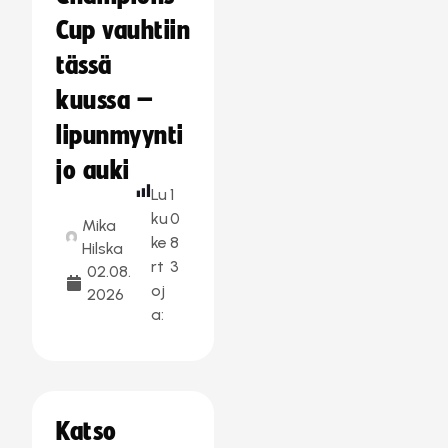
Cup vauhtiin
tässä
kuussa –
lipunmyynti
jo auki
Lu
1
ku
0
Mika
ke
8
Hilska
rt
3
02.08.
oj
2026
a:
Katso