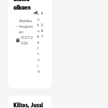
alkaen
L
8
u
Markku
k
2
Huopon
u
8
en
k
7
01.07.2
e
026
r
t
o
j
a
:
Kiitos, Jussi