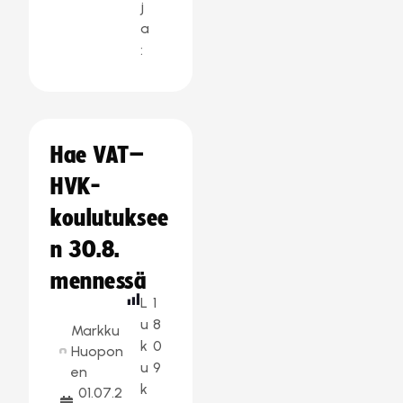
j
a
:
Hae VAT–
HVK-
koulutuksee
n 30.8.
mennessä
L
1
u
8
Markku
k
0
Huopon
u
9
en
k
01.07.2