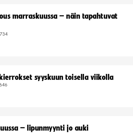
kous marraskuussa – näin tapahtuvat
734
ierrokset syyskuun toisella viikolla
646
uussa – lipunmyynti jo auki