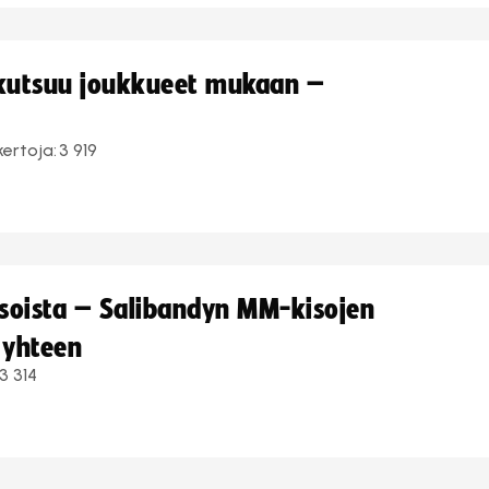
 kutsuu joukkueet mukaan –
kertoja:
3 919
kisoista – Salibandyn MM-kisojen
 yhteen
3 314