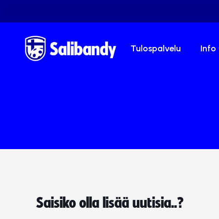
Tulospalvelu
Info
Saisiko olla lisää uutisia..?