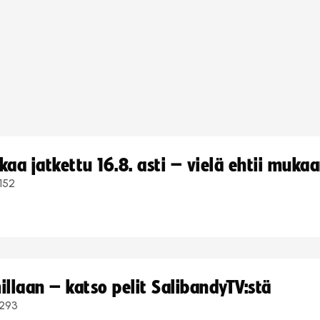
a jatkettu 16.8. asti – vielä ehtii muka
152
llaan – katso pelit SalibandyTV:stä
293