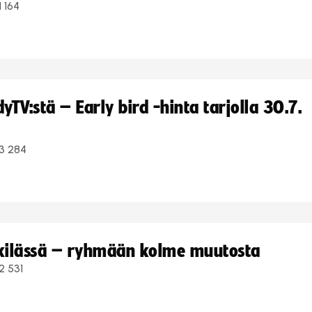
1 164
TV:stä – Early bird -hinta tarjolla 30.7.
3 284
kkilässä – ryhmään kolme muutosta
2 531