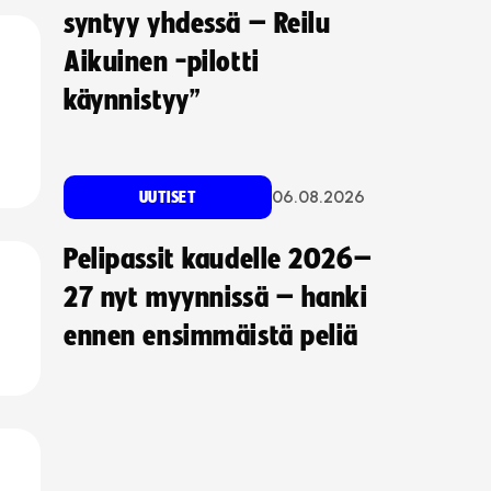
syntyy yhdessä – Reilu
Aikuinen -pilotti
käynnistyy”
06.08.2026
UUTISET
Pelipassit kaudelle 2026–
27 nyt myynnissä – hanki
ennen ensimmäistä peliä