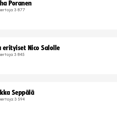
uha Poranen
kertoja:
3 877
erityiset Nico Salolle
kertoja:
3 845
ukka Seppälä
kertoja:
3 594