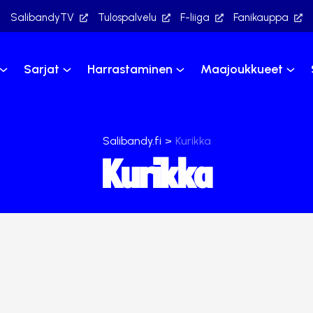
SalibandyTV
Tulospalvelu
F-liiga
Fanikauppa
Sarjat
Harrastaminen
Maajoukkueet
Salibandy.fi
>
Kurikka
Kurikka