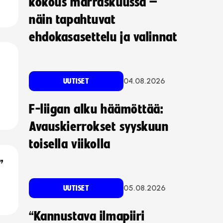
kokous marraskuussa –
näin tapahtuvat
ehdokasasettelu ja valinnat
04.08.2026
UUTISET
F-liigan alku häämöttää:
Avauskierrokset syyskuun
toisella viikolla
”
05.08.2026
UUTISET
“Kannustava ilmapiiri