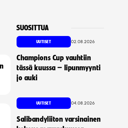
SUOSITTUA
02.08.2026
UUTISET
Champions Cup vauhtiin
an
tässä kuussa – lipunmyynti
jo auki
04.08.2026
UUTISET
Salibandyliiton varsinainen