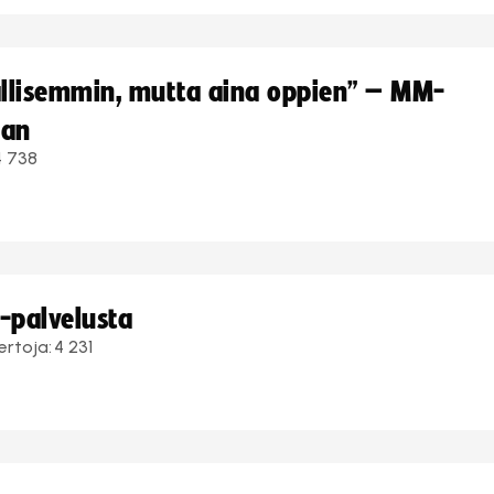
hallisemmin, mutta aina oppien” – MM-
aan
4 738
i-palvelusta
ertoja:
4 231