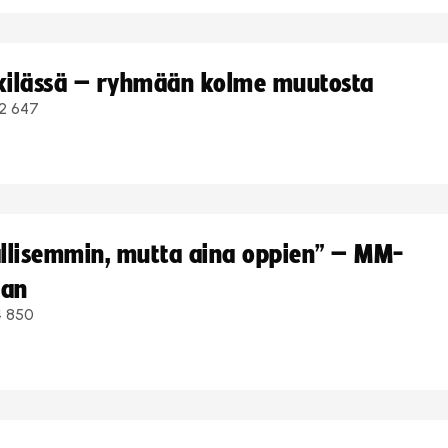
kkilässä – ryhmään kolme muutosta
2 647
hallisemmin, mutta aina oppien” – MM-
aan
4 850