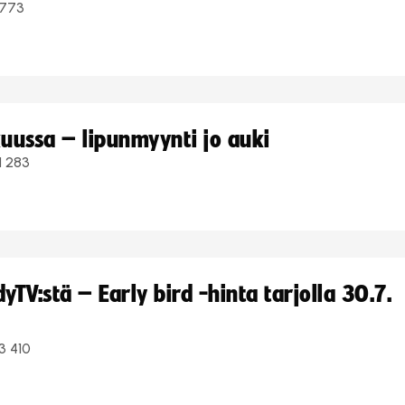
773
uussa – lipunmyynti jo auki
1 283
TV:stä – Early bird -hinta tarjolla 30.7.
3 410