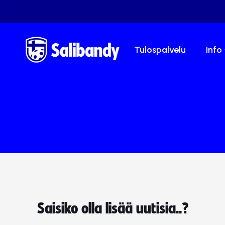
Tulospalvelu
Info
Saisiko olla lisää uutisia..?