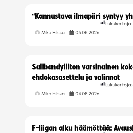
“Kannustava ilmapiiri syntyy yh
Lukukertoja:
Mika Hilska
05.08.2026
Salibandyliiton varsinainen ko
ehdokasasettelu ja valinnat
Lukukertoja:
Mika Hilska
04.08.2026
F-liigan alku häämöttää: Avausk