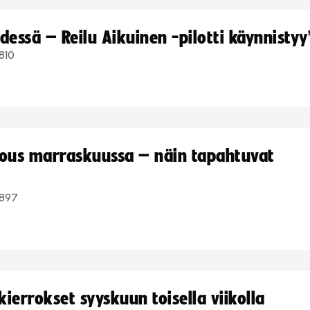
dessä – Reilu Aikuinen -pilotti käynnistyy
810
kous marraskuussa – näin tapahtuvat
897
ierrokset syyskuun toisella viikolla