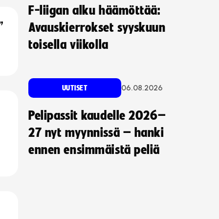
F-liigan alku häämöttää:
”
Avauskierrokset syyskuun
toisella viikolla
06.08.2026
UUTISET
Pelipassit kaudelle 2026–
27 nyt myynnissä – hanki
ennen ensimmäistä peliä