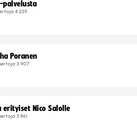
i-palvelusta
ertoja:
4 259
uha Poranen
kertoja:
3 907
erityiset Nico Salolle
kertoja:
3 861