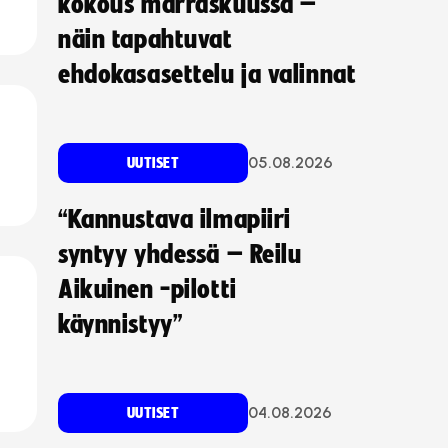
kokous marraskuussa –
näin tapahtuvat
ehdokasasettelu ja valinnat
05.08.2026
UUTISET
“Kannustava ilmapiiri
syntyy yhdessä – Reilu
Aikuinen -pilotti
käynnistyy”
04.08.2026
UUTISET