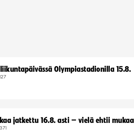
iikuntapäivässä Olympiastadionilla 15.8.
127
a jatkettu 16.8. asti – vielä ehtii muka
371