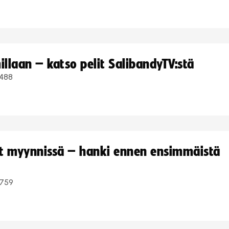
llaan – katso pelit SalibandyTV:stä
488
yt myynnissä – hanki ennen ensimmäistä
759