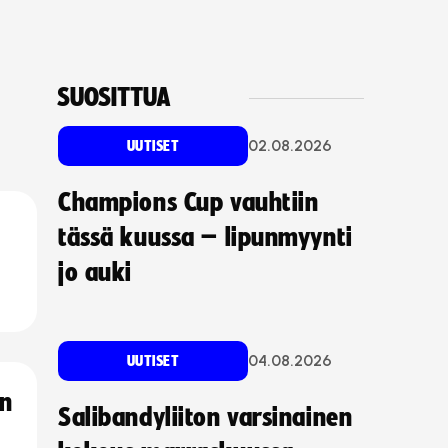
SUOSITTUA
02.08.2026
UUTISET
Champions Cup vauhtiin
tässä kuussa – lipunmyynti
jo auki
04.08.2026
UUTISET
an
Salibandyliiton varsinainen