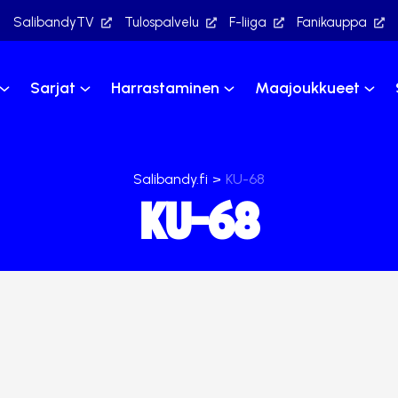
SalibandyTV
Tulospalvelu
F-liiga
Fanikauppa
Sarjat
Harrastaminen
Maajoukkueet
Salibandy.fi
>
KU-68
KU-68