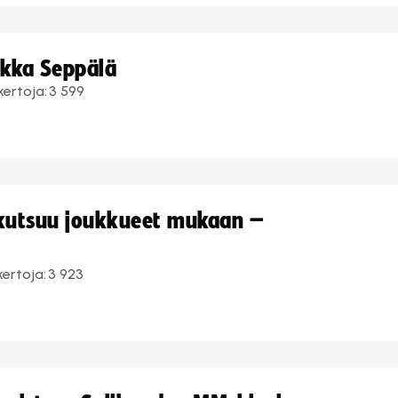
ukka Seppälä
kertoja:
3 599
 kutsuu joukkueet mukaan –
kertoja:
3 923