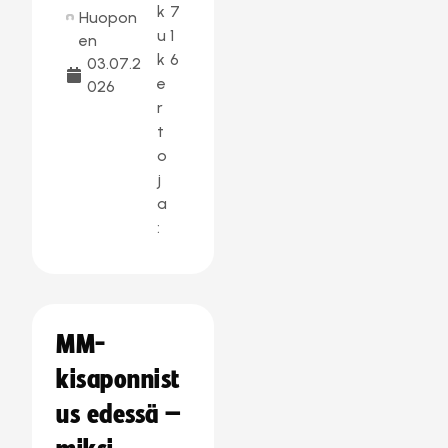
k
7
Huopon
u
1
en
k
6
03.07.2
e
026
r
t
o
j
a
:
MM-
kisaponnist
us edessä –