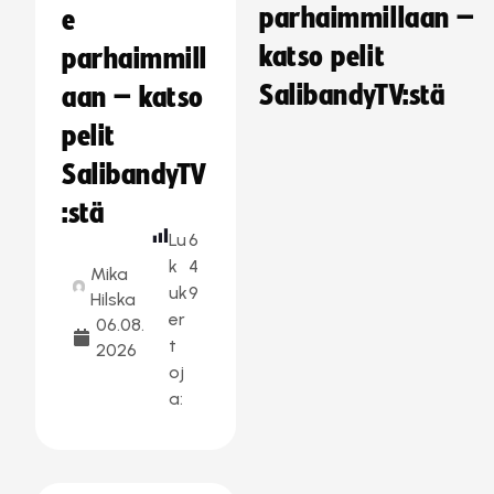
parhaimmillaan –
e
katso pelit
parhaimmill
SalibandyTV:stä
aan – katso
pelit
SalibandyTV
:stä
Lu
6
k
4
Mika
uk
9
Hilska
er
06.08.
t
2026
oj
a: