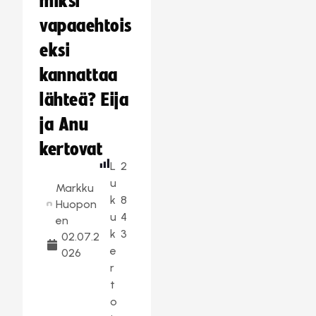
miksi
vapaaehtois
eksi
kannattaa
lähteä? Eija
ja Anu
kertovat
L
2
u
Markku
k
8
Huopon
u
4
en
k
3
02.07.2
e
026
r
t
o