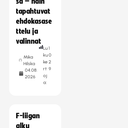
sa – näin
tapahtuvat
ehdokasase
ttelu ja
valinnat
Lu
1
ku
0
Mika
ke
2
Hilska
rt
9
04.08.
oj
2026
a:
F-liigan
alku