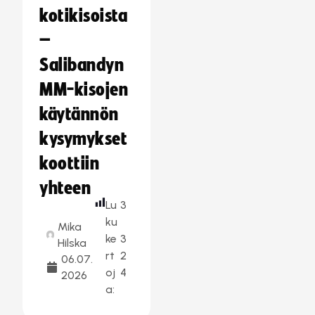
kotikisoista
–
Salibandyn
MM-kisojen
käytännön
kysymykset
koottiin
yhteen
Lu
3
ku
Mika
ke
3
Hilska
rt
2
06.07.
oj
4
2026
a: