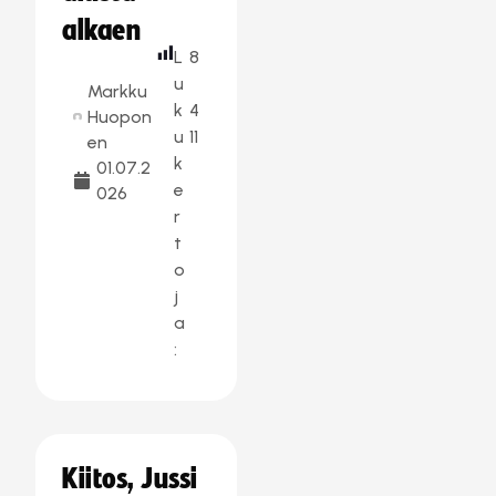
alkaen
L
8
u
Markku
k
4
Huopon
u
11
en
k
01.07.2
e
026
r
t
o
j
a
:
Kiitos, Jussi