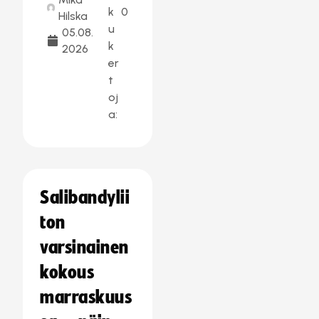
k
0
Hilska
u
05.08.
k
2026
er
t
oj
a:
Salibandylii
ton
varsinainen
kokous
marraskuus