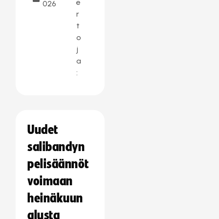
e
026
r
t
o
j
a
:
Uudet
salibandyn
pelisäännöt
voimaan
heinäkuun
alusta