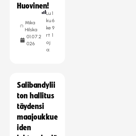
Huovinen!
Lu
1
ku
6
Mika
ke
9
Hilska
rt
1
01.07.2
oj
026
a:
Salibandylii
ton hallitus
täydensi
maajoukkue
iden