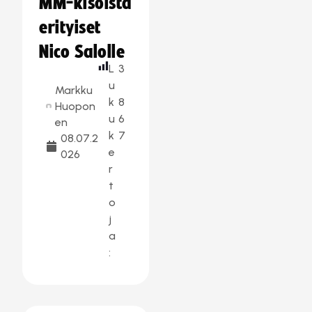
MM-kisoista
erityiset
Nico Salolle
L
3
u
Markku
k
8
Huopon
u
6
en
k
7
08.07.2
e
026
r
t
o
j
a
: