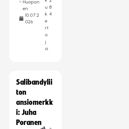
k
2
Huopon
u
8
en
k
4
10.07.2
e
026
rt
o
j
a:
Salibandylii
ton
ansiomerkk
i: Juha
Poranen