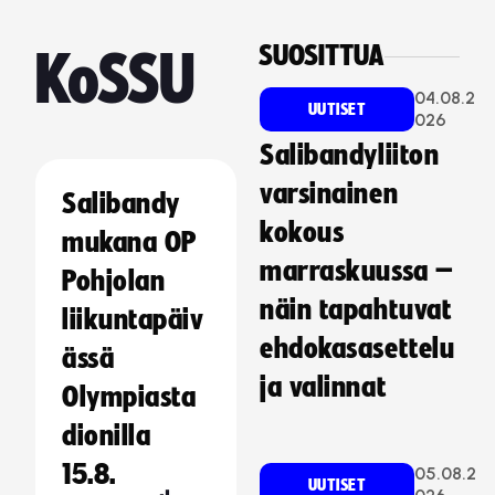
SUOSITTUA
KoSSU
04.08.2
UUTISET
026
Salibandyliiton
varsinainen
Salibandy
kokous
mukana OP
marraskuussa –
Pohjolan
näin tapahtuvat
liikuntapäiv
ehdokasasettelu
ässä
ja valinnat
Olympiasta
dionilla
15.8.
05.08.2
UUTISET