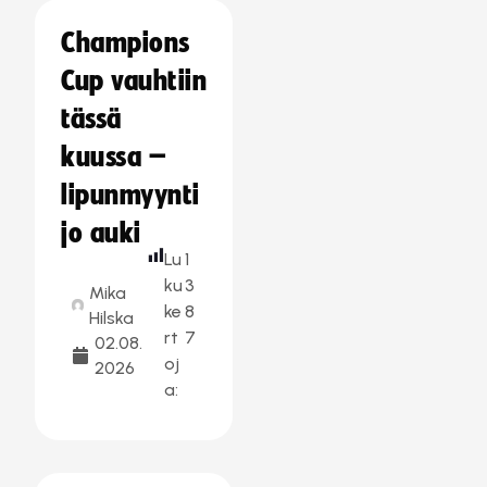
Champions
Cup vauhtiin
tässä
kuussa –
lipunmyynti
jo auki
Lu
1
ku
3
Mika
ke
8
Hilska
rt
7
02.08.
oj
2026
a: