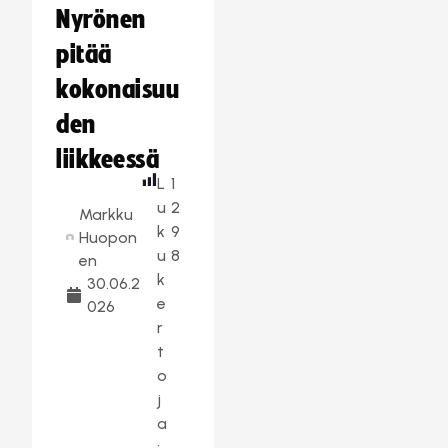
Nyrönen
pitää
kokonaisuu
den
liikkeessä
L
1
u
2
Markku
k
9
Huopon
u
8
en
k
30.06.2
e
026
r
t
o
j
a
: