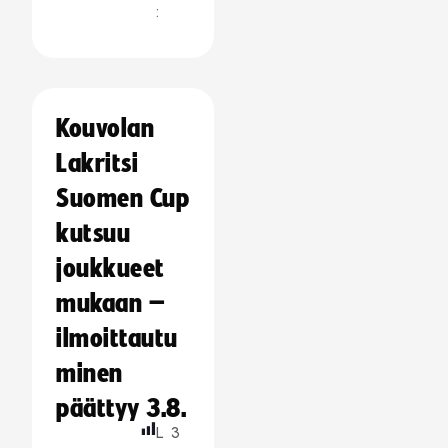
:
Kouvolan
Lakritsi
Suomen Cup
kutsuu
joukkueet
mukaan –
ilmoittautu
minen
päättyy 3.8.
L
3