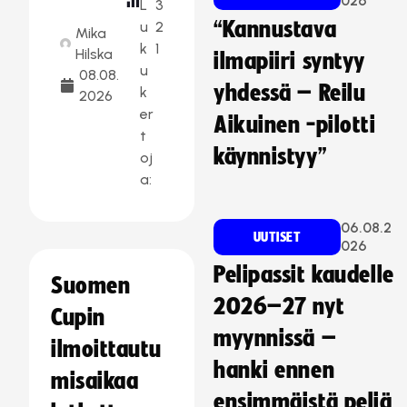
026
L
3
“Kannustava
u
2
Mika
k
1
Hilska
ilmapiiri syntyy
u
08.08.
yhdessä – Reilu
k
2026
er
Aikuinen -pilotti
t
käynnistyy”
oj
a:
06.08.2
UUTISET
026
Pelipassit kaudelle
Suomen
2026–27 nyt
Cupin
myynnissä –
ilmoittautu
hanki ennen
misaikaa
ensimmäistä peliä