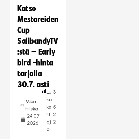
Katso
Mestareiden
Cup
SalibandyTV
:stä – Early
bird -hinta
tarjolla
30.7. asti
Lu
3
ku
Mika
ke
5
Hilska
rt
2
24.07.
oj
2
2026
a: