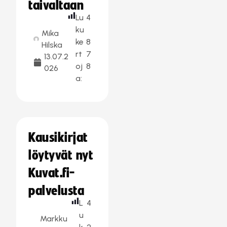
taivaltaan
Lu
4
ku
Mika
ke
8
Hilska
rt
7
13.07.2
oj
8
026
a:
Kausikirjat
löytyvät nyt
Kuvat.fi-
palvelusta
L
4
u
Markku