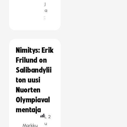
j
a
:
Nimitys: Erik
Frilund on
Salibandylii
ton uusi
Nuorten
Olympiaval
mentaja
L
2
u
Markku