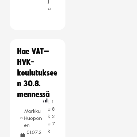
j
a
:
Hae VAT–
HVK-
koulutuksee
n 30.8.
mennessä
L
1
u
8
Markku
k
2
Huopon
u
7
en
k
01.07.2