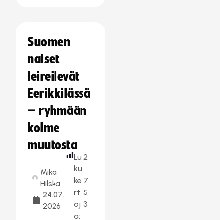
Suomen
naiset
leireilevät
Eerikkilässä
– ryhmään
kolme
muutosta
Lu
2
ku
Mika
ke
7
Hilska
rt
5
24.07.
oj
3
2026
a: