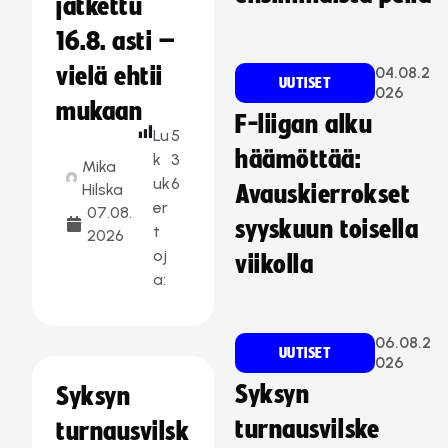
jatkettu
16.8. asti –
vielä ehtii
04.08.2
UUTISET
026
mukaan
F-liigan alku
Lu
5
häämöttää:
k
3
Mika
uk
6
Hilska
Avauskierrokset
er
07.08.
syyskuun toisella
t
2026
oj
viikolla
a:
06.08.2
UUTISET
026
Syksyn
Syksyn
turnausvilske
turnausvilsk