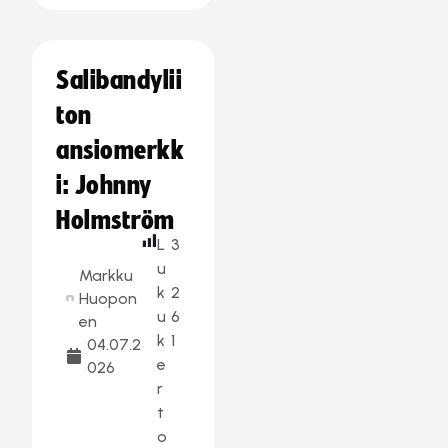
Salibandylii
ton
ansiomerkk
i: Johnny
Holmström
L
3
u
Markku
k
2
Huopon
u
6
en
k
1
04.07.2
e
026
r
t
o