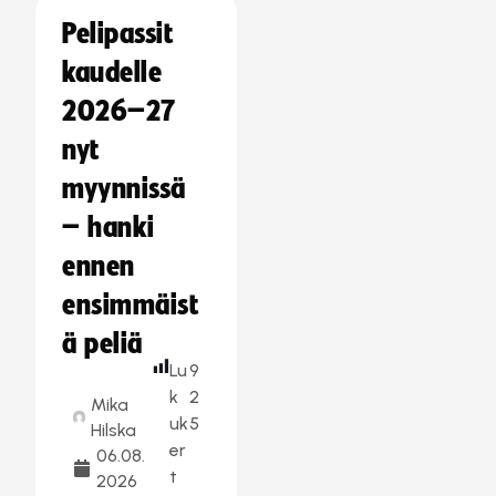
Pelipassit
kaudelle
2026–27
nyt
myynnissä
– hanki
ennen
ensimmäist
ä peliä
Lu
9
k
2
Mika
uk
5
Hilska
er
06.08.
t
2026