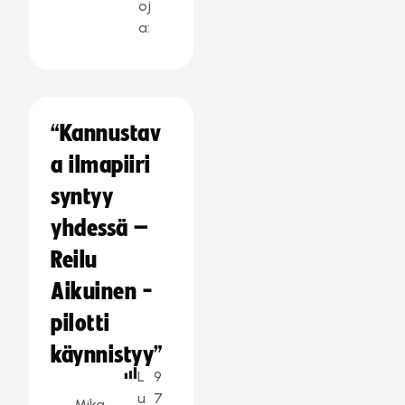
oj
a:
“Kannustav
a ilmapiiri
syntyy
yhdessä –
Reilu
Aikuinen -
pilotti
käynnistyy”
L
9
u
7
Mika