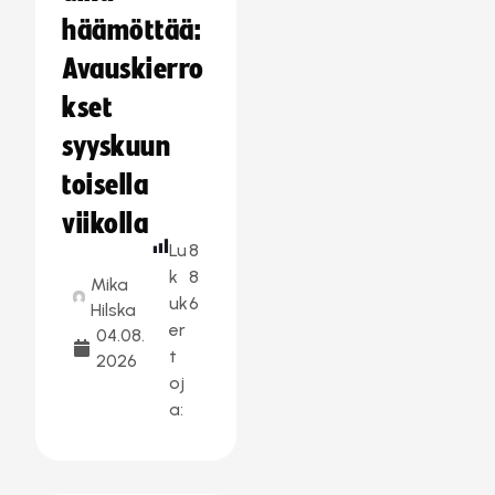
häämöttää:
Avauskierro
kset
syyskuun
toisella
viikolla
Lu
8
k
8
Mika
uk
6
Hilska
er
04.08.
t
2026
oj
a: