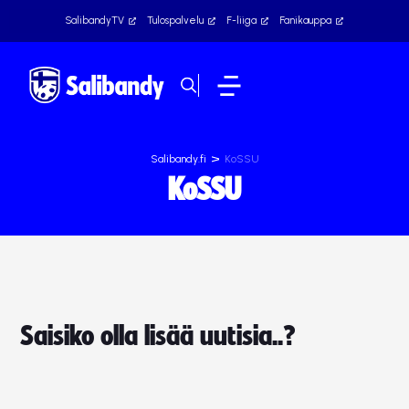
SalibandyTV
Tulospalvelu
F-liiga
Fanikauppa
>
Salibandy.fi
KoSSU
KoSSU
Saisiko olla lisää uutisia..?