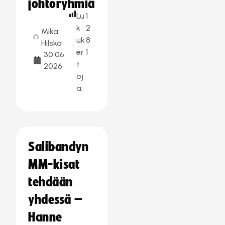
johtoryhmiä
Lu
1
k
2
Mika
uk
8
Hilska
er
1
30.06.
t
2026
oj
a:
Salibandyn
MM-kisat
tehdään
yhdessä –
Hanne