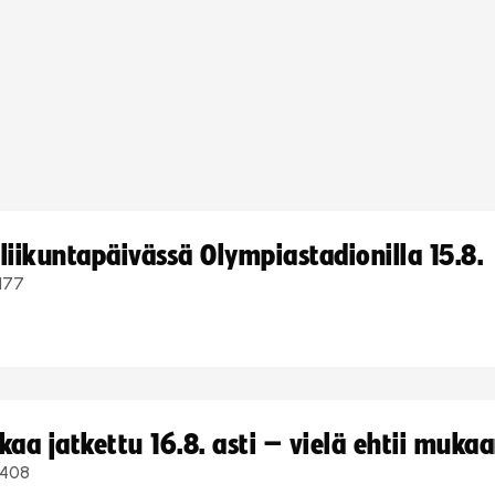
iikuntapäivässä Olympiastadionilla 15.8.
177
a jatkettu 16.8. asti – vielä ehtii muka
408