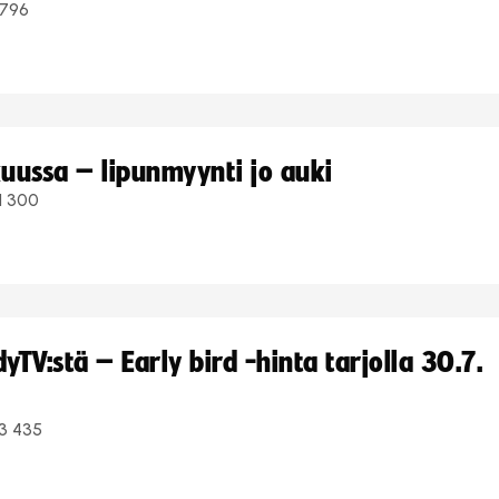
796
uussa – lipunmyynti jo auki
1 300
TV:stä – Early bird -hinta tarjolla 30.7.
3 435