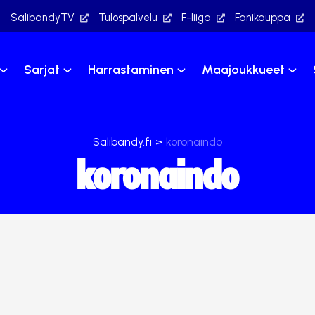
SalibandyTV
Tulospalvelu
F-liiga
Fanikauppa
Sarjat
Harrastaminen
Maajoukkueet
Salibandy.fi
>
koronaindo
koronaindo