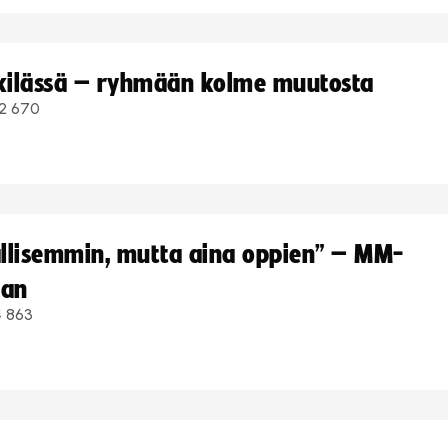
kkilässä – ryhmään kolme muutosta
2 670
hallisemmin, mutta aina oppien” – MM-
aan
4 863