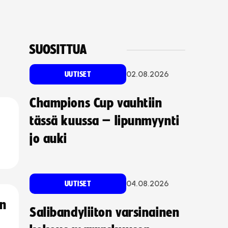
SUOSITTUA
02.08.2026
UUTISET
Champions Cup vauhtiin
tässä kuussa – lipunmyynti
jo auki
04.08.2026
UUTISET
an
Salibandyliiton varsinainen