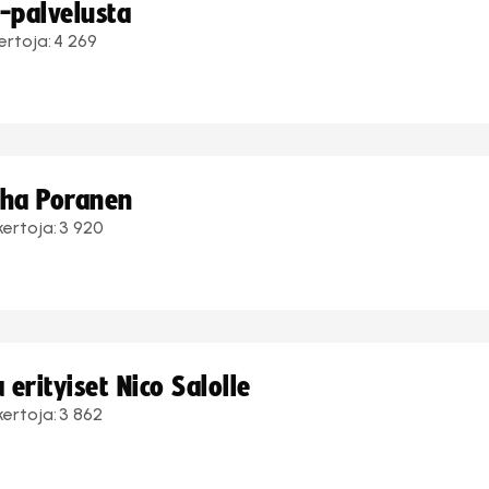
i-palvelusta
ertoja:
4 269
uha Poranen
kertoja:
3 920
erityiset Nico Salolle
kertoja:
3 862