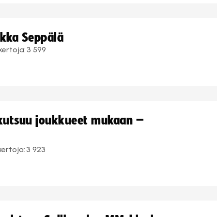
ukka Seppälä
kertoja:
3 599
 kutsuu joukkueet mukaan –
kertoja:
3 923