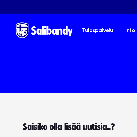
Tulospalvelu
Info
Saisiko olla lisää uutisia..?