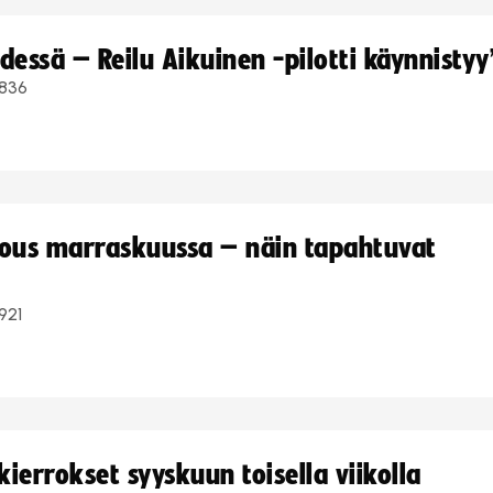
dessä – Reilu Aikuinen -pilotti käynnistyy
836
kous marraskuussa – näin tapahtuvat
921
ierrokset syyskuun toisella viikolla