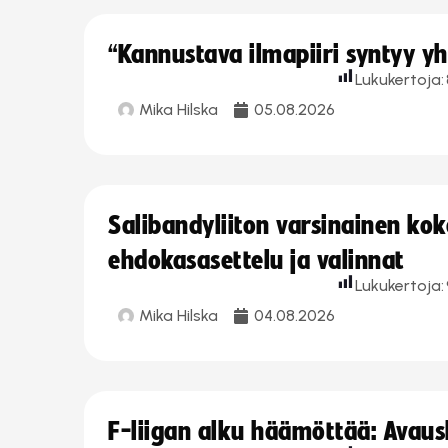
“Kannustava ilmapiiri syntyy yh
Lukukertoja:
Mika Hilska
05.08.2026
Salibandyliiton varsinainen ko
ehdokasasettelu ja valinnat
Lukukertoja:
Mika Hilska
04.08.2026
F-liigan alku häämöttää: Avausk