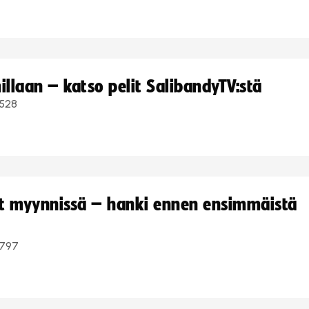
llaan – katso pelit SalibandyTV:stä
528
yt myynnissä – hanki ennen ensimmäistä
797