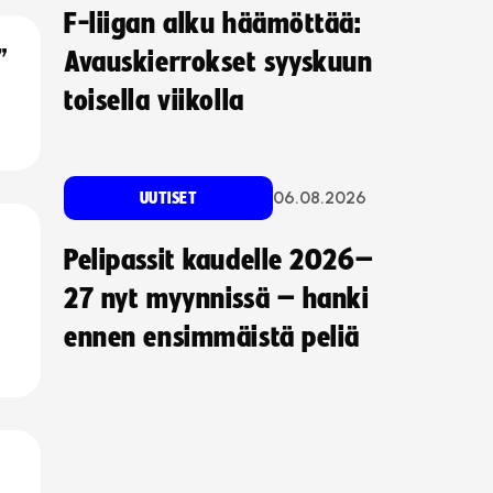
F-liigan alku häämöttää:
”
Avauskierrokset syyskuun
toisella viikolla
06.08.2026
UUTISET
Pelipassit kaudelle 2026–
27 nyt myynnissä – hanki
ennen ensimmäistä peliä