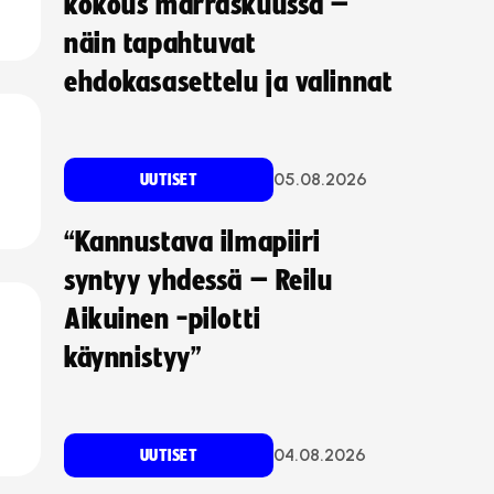
kokous marraskuussa –
näin tapahtuvat
ehdokasasettelu ja valinnat
05.08.2026
UUTISET
“Kannustava ilmapiiri
syntyy yhdessä – Reilu
Aikuinen -pilotti
käynnistyy”
04.08.2026
UUTISET