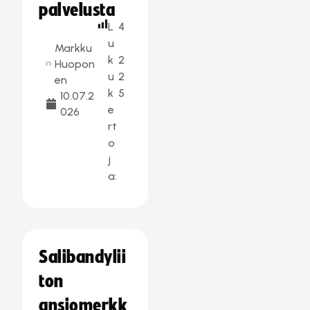
palvelusta
L
4
u
Markku
k
2
Huopon
u
2
en
k
5
10.07.2
e
026
rt
o
j
a:
Salibandylii
ton
ansiomerkk