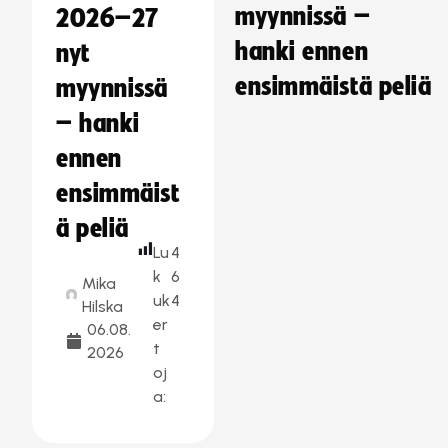
myynnissä –
2026–27
hanki ennen
nyt
ensimmäistä peliä
myynnissä
– hanki
ennen
ensimmäist
ä peliä
Lu
4
k
6
Mika
uk
4
Hilska
er
06.08.
t
2026
oj
a: