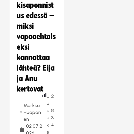
kisaponnist
us edessä –
miksi
vapaaehtois
eksi
kannattaa
lähteä? Eija
ja Anu
kertovat
L
2
u
Markku
k
8
Huopon
u
3
en
k
4
02.07.2
e
026