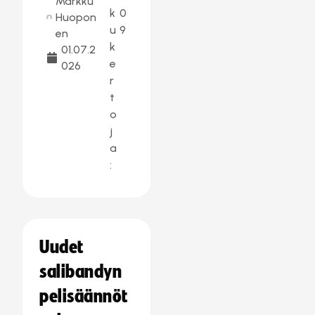
Markku
k
0
Huopon
u
9
en
k
01.07.2
e
026
r
t
o
j
a
:
Uudet
salibandyn
pelisäännöt