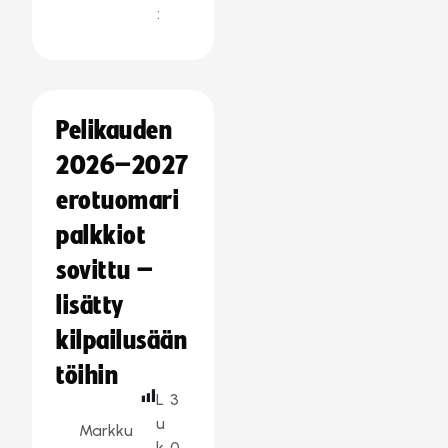
:
Pelikauden
2026–2027
erotuomari
palkkiot
sovittu –
lisätty
kilpailusään
töihin
L
3
u
Markku
k
0