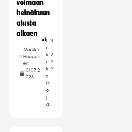
voimaan
heinäkuun
alusta
alkaen
L
8
u
Markku
k
2
Huopon
u
9
en
k
9
01.07.2
e
026
rt
o
j
a: