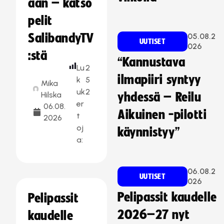
aan – katso
pelit
SalibandyTV
05.08.2
UUTISET
026
:stä
“Kannustava
Lu
2
ilmapiiri syntyy
k
5
Mika
uk
2
Hilska
yhdessä – Reilu
er
06.08.
Aikuinen -pilotti
t
2026
oj
käynnistyy”
a:
06.08.2
UUTISET
026
Pelipassit kaudelle
Pelipassit
2026–27 nyt
kaudelle