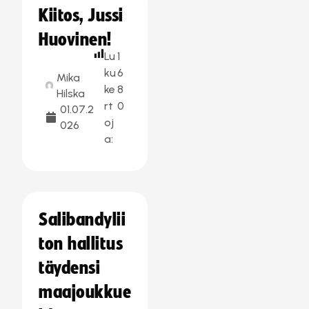
Kiitos, Jussi
Huovinen!
Lu
1
ku
6
Mika
ke
8
Hilska
rt
0
01.07.2
oj
026
a:
Salibandylii
ton hallitus
täydensi
maajoukkue