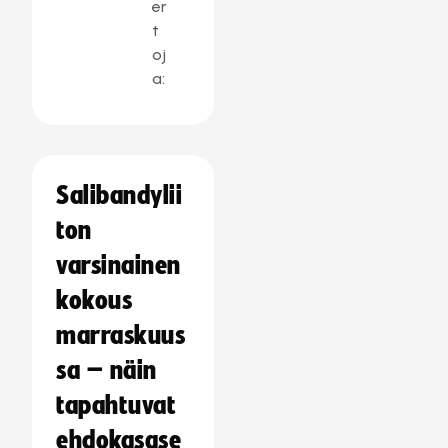
er
t
oj
a:
Salibandylii
ton
varsinainen
kokous
marraskuus
sa – näin
tapahtuvat
ehdokasase