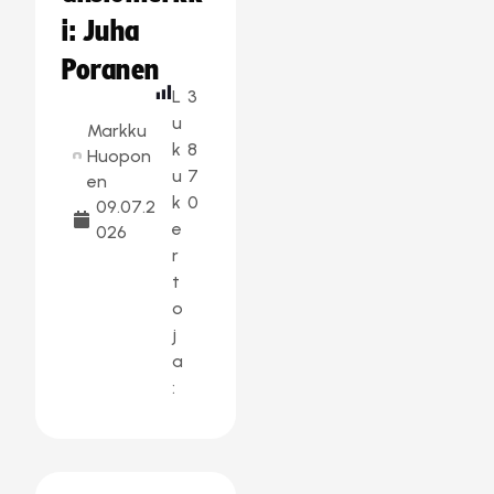
i: Juha
Poranen
L
3
u
Markku
k
8
Huopon
u
7
en
k
0
09.07.2
e
026
r
t
o
j
a
: