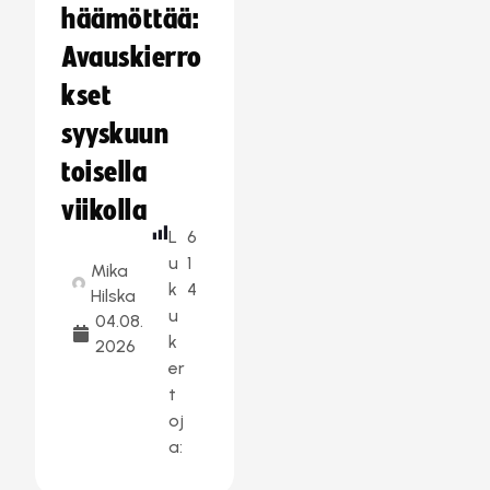
häämöttää:
Avauskierro
kset
syyskuun
toisella
viikolla
L
6
u
1
Mika
k
4
Hilska
u
04.08.
k
2026
er
t
oj
a: