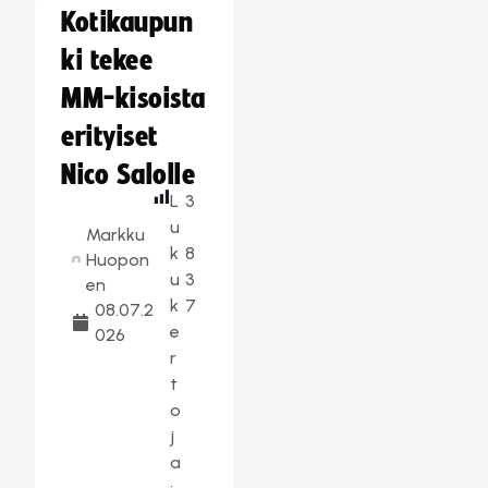
Kotikaupun
ki tekee
MM-kisoista
erityiset
Nico Salolle
L
3
u
Markku
k
8
Huopon
u
3
en
k
7
08.07.2
e
026
r
t
o
j
a