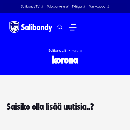
SalibandyTV
Tulospalvelu
F-liiga
Fanikauppa
>
Salibandy.fi
korona
korona
Saisiko olla lisää uutisia..?