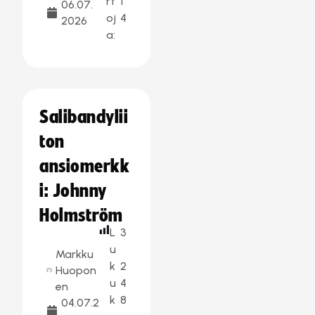
rt
1
06.07.
oj
4
2026
a:
Salibandylii
ton
ansiomerkk
i: Johnny
Holmström
L
3
u
Markku
k
2
Huopon
u
4
en
k
8
04.07.2