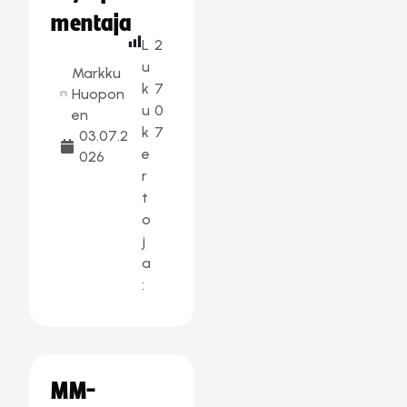
mentaja
L
2
u
Markku
k
7
Huopon
u
0
en
k
7
03.07.2
e
026
r
t
o
j
a
:
MM-