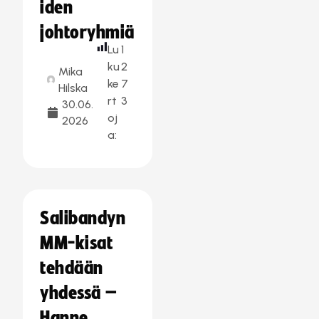
iden
johtoryhmiä
Lu
1
ku
2
Mika
ke
7
Hilska
rt
3
30.06.
oj
2026
a:
Salibandyn
MM-kisat
tehdään
yhdessä –
Hanne