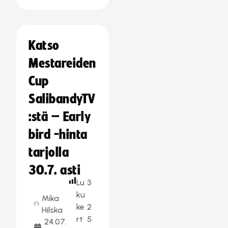
Katso
Mestareiden
Cup
SalibandyTV
:stä – Early
bird -hinta
tarjolla
30.7. asti
Lu
3
ku
Mika
ke
2
Hilska
rt
5
24.07.