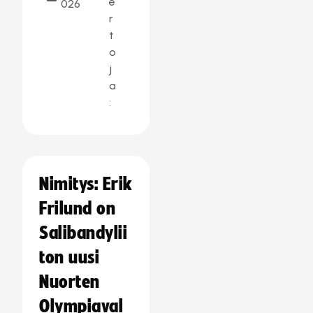
e
026
r
t
o
j
a
:
Nimitys: Erik
Frilund on
Salibandylii
ton uusi
Nuorten
Olympiaval