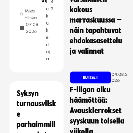
L
4
kokous
u
3
Mika
k
Hilska
marraskuussa –
u
07.08.
näin tapahtuvat
k
2026
e
ehdokasasettelu
rt
ja valinnat
oj
a:
04.08.2
UUTISET
026
F-liigan alku
Syksyn
häämöttää:
turnausvilsk
Avauskierrokset
e
syyskuun toisella
parhaimmill
viikolla