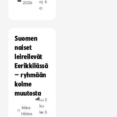
oj
6
2026
a:
Suomen
naiset
leireilevät
Eerikkilässä
– ryhmään
kolme
muutosta
Lu
2
ku
Mika
ke
5
Hilska