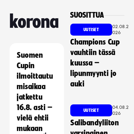
SUOSITTUA
korona
02.08.2
UUTISET
026
Champions Cup
vauhtiin tässä
Suomen
kuussa –
Cupin
lipunmyynti jo
ilmoittautu
auki
misaikaa
jatkettu
16.8. asti –
04.08.2
UUTISET
026
vielä ehtii
Salibandyliiton
mukaan
varsinainen