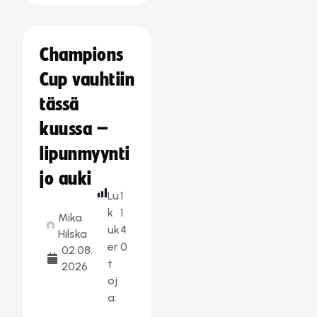
Champions
Cup vauhtiin
tässä
kuussa –
lipunmyynti
jo auki
Lu
1
k
1
Mika
uk
4
Hilska
er
0
02.08.
t
2026
oj
a: