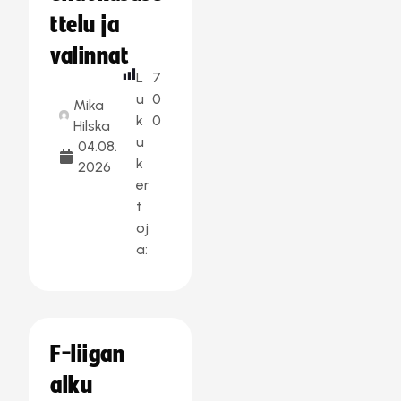
ttelu ja
valinnat
L
7
u
0
Mika
k
0
Hilska
u
04.08.
k
2026
er
t
oj
a:
F-liigan
alku