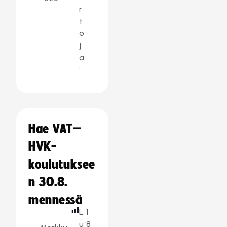
r
t
o
j
a
:
Hae VAT–
HVK-
koulutuksee
n 30.8.
mennessä
L
1
u
8