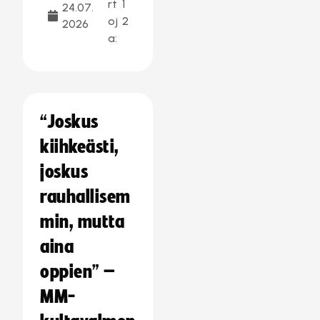
rt
1
24.07.
oj
2
2026
a:
“Joskus
kiihkeästi,
joskus
rauhallisem
min, mutta
aina
oppien” –
MM-