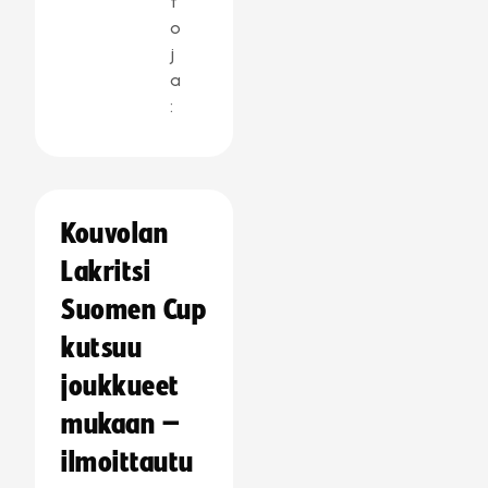
t
o
j
a
:
Kouvolan
Lakritsi
Suomen Cup
kutsuu
joukkueet
mukaan –
ilmoittautu