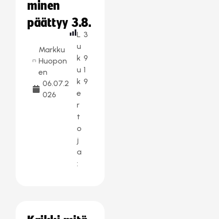
minen
päättyy 3.8.
L
3
u
Markku
k
9
Huopon
u
1
en
k
9
06.07.2
e
026
r
t
o
j
a
: