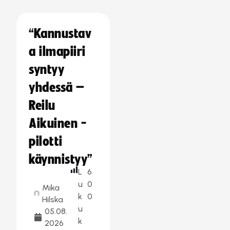
“Kannustav
a ilmapiiri
syntyy
yhdessä –
Reilu
Aikuinen -
pilotti
käynnistyy”
L
6
u
0
Mika
k
0
Hilska
u
05.08.
k
2026