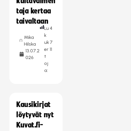
kultavalmen
taja kertaa
taivaltaan
Lu
4
k
Mika
uk
7
Hilska
er
11
13.07.2
t
026
oj
a:
Kausikirjat
löytyvät nyt
Kuvat.fi-