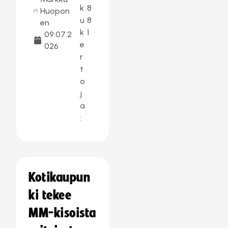
k
8
Huopon
u
8
en
k
1
09.07.2
e
026
r
t
o
j
a
:
Kotikaupun
ki tekee
MM-kisoista