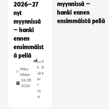
myynnissä –
2026–27
hanki ennen
nyt
ensimmäistä peliä
myynnissä
– hanki
ennen
ensimmäist
ä peliä
Lu
5
k
8
Mika
uk
6
Hilska
er
06.08.
t
2026
oj
a: