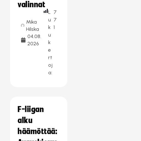
valinnat
L
7
u
7
Mika
k
1
Hilska
u
04.08.
k
2026
e
rt
oj
a:
F-liigan
alku
häämöttää: