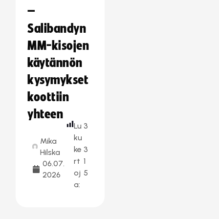
–
Salibandyn
MM-kisojen
käytännön
kysymykset
koottiin
yhteen
Lu
3
ku
Mika
ke
3
Hilska
rt
1
06.07.
oj
5
2026
a: