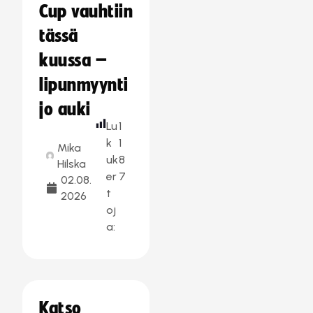
Cup vauhtiin
tässä
kuussa –
lipunmyynti
jo auki
Lu
1
k
1
Mika
uk
8
Hilska
er
7
02.08.
t
2026
oj
a:
Katso