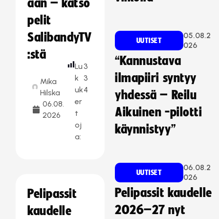
aan – katso
pelit
SalibandyTV
05.08.2
UUTISET
026
:stä
“Kannustava
Lu
3
ilmapiiri syntyy
k
3
Mika
uk
4
Hilska
yhdessä – Reilu
er
06.08.
Aikuinen -pilotti
t
2026
oj
käynnistyy”
a:
06.08.2
UUTISET
026
Pelipassit kaudelle
Pelipassit
2026–27 nyt
kaudelle