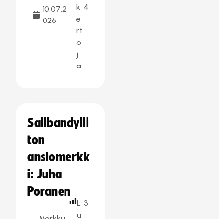
k
4
10.07.2
e
026
rt
o
j
a:
Salibandylii
ton
ansiomerkk
i: Juha
Poranen
L
3
u
Markku