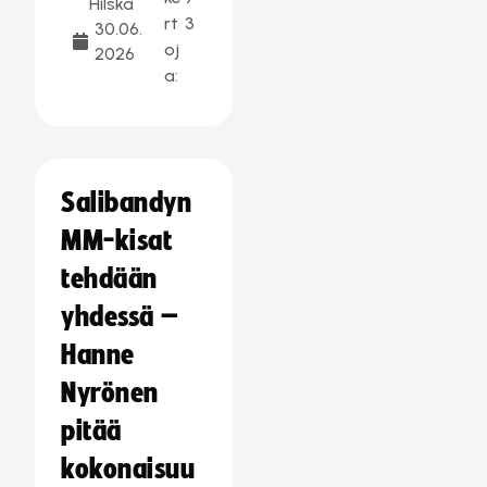
Hilska
rt
3
30.06.
oj
2026
a:
Salibandyn
MM-kisat
tehdään
yhdessä –
Hanne
Nyrönen
pitää
kokonaisuu