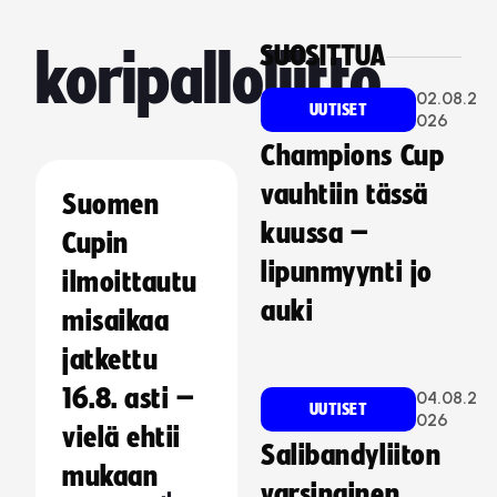
SUOSITTUA
koripalloliitto
02.08.2
UUTISET
026
Champions Cup
vauhtiin tässä
Suomen
kuussa –
Cupin
lipunmyynti jo
ilmoittautu
auki
misaikaa
jatkettu
16.8. asti –
04.08.2
UUTISET
026
vielä ehtii
Salibandyliiton
mukaan
varsinainen