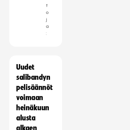
t
o
j
a
:
Uudet
salibandyn
pelisäännöt
voimaan
heinäkuun
alusta
alkaen