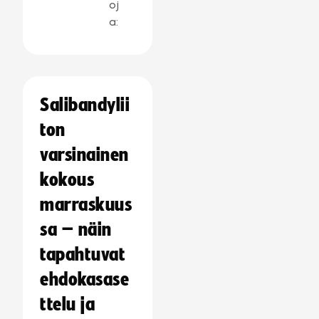
oj
a:
Salibandylii
ton
varsinainen
kokous
marraskuus
sa – näin
tapahtuvat
ehdokasase
ttelu ja