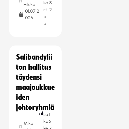
ke
8
Hilska
rt
2
01.07.2
oj
026
a:
Salibandylii
ton hallitus
täydensi
maajoukkue
iden
johtoryhmiä
Lu
1
ku
2
Mika
ke
7