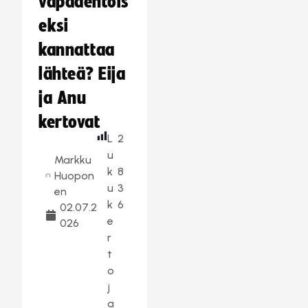
vapaaehtois
eksi
kannattaa
lähteä? Eija
ja Anu
kertovat
L
2
u
Markku
k
8
Huopon
u
3
en
k
6
02.07.2
e
026
r
t
o
j
a