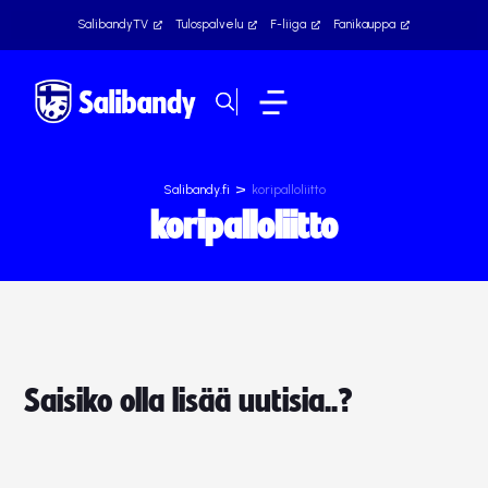
SalibandyTV
Tulospalvelu
F-liiga
Fanikauppa
>
Salibandy.fi
koripalloliitto
koripalloliitto
Saisiko olla lisää uutisia..?