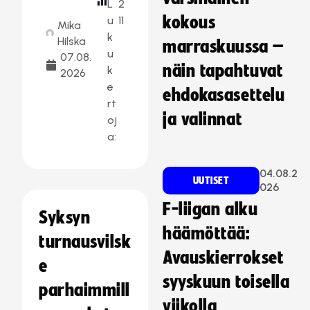
L
2
kokous
u
11
Mika
k
Hilska
marraskuussa –
u
07.08.
näin tapahtuvat
k
2026
e
ehdokasasettelu
rt
ja valinnat
oj
a:
04.08.2
UUTISET
026
F-liigan alku
Syksyn
häämöttää:
turnausvilsk
Avauskierrokset
e
syyskuun toisella
parhaimmill
viikolla