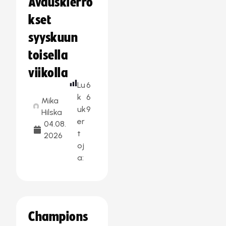
Avauskierro
kset
syyskuun
toisella
viikolla
Lu
6
k
6
Mika
uk
9
Hilska
er
04.08.
t
2026
oj
a:
Champions