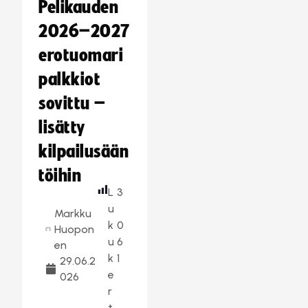
Pelikauden
2026–2027
erotuomari
palkkiot
sovittu –
lisätty
kilpailusään
töihin
L
3
u
Markku
k
0
Huopon
u
6
en
k
1
29.06.2
e
026
r
t