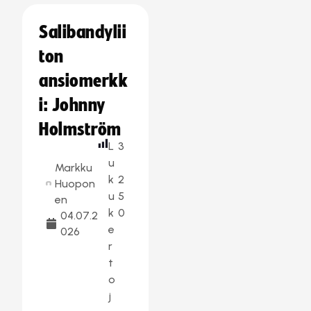
Salibandylii
ton
ansiomerkk
i: Johnny
Holmström
L
3
u
Markku
k
2
Huopon
u
5
en
k
0
04.07.2
e
026
r
t
o
j