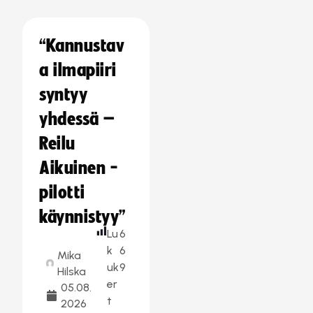
“Kannustav
a ilmapiiri
syntyy
yhdessä –
Reilu
Aikuinen -
pilotti
käynnistyy”
Lu
6
k
6
Mika
uk
9
Hilska
er
05.08.
t
2026