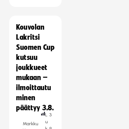
Kouvolan
Lakritsi
Suomen Cup
kutsuu
joukkueet
mukaan –
ilmoittautu
minen
päättyy 3.8.
L
3
u
Markku
k
9