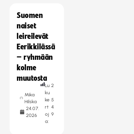
Suomen
naiset
leireilevät
Eerikkilässä
– ryhmään
kolme
muutosta
Lu
2
ku
Mika
ke
5
Hilska
rt
4
24.07.
oj
9
2026
a: