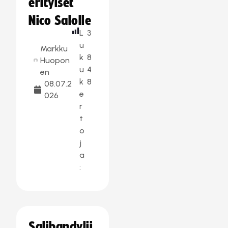
erityiset
Nico Salolle
L
3
u
Markku
k
8
Huopon
u
4
en
k
8
08.07.2
e
026
r
t
o
j
a
:
Salibandylii