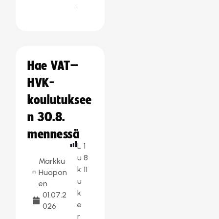
:
Hae VAT–
HVK-
koulutuksee
n 30.8.
mennessä
L
1
u
8
Markku
k
11
Huopon
u
en
k
01.07.2
e
026
r