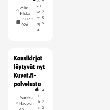
Lu
4
ku
Mika
ke
7
Hilska
rt
5
13.07.2
oj
9
026
a:
Kausikirjat
löytyvät nyt
Kuvat.fi-
palvelusta
L
4
u
Markku
k
2
Huopon
u
3
en