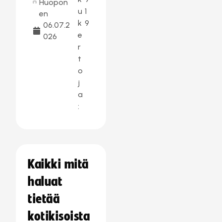
Huopon
u
1
en
k
9
06.07.2
e
026
r
t
o
j
a
:
Kaikki mitä
haluat
tietää
kotikisoista