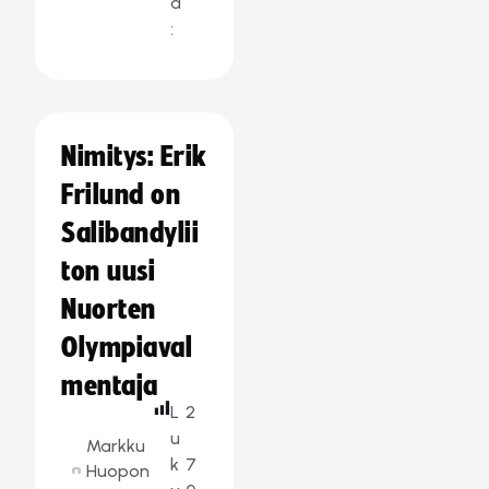
a
:
Nimitys: Erik
Frilund on
Salibandylii
ton uusi
Nuorten
Olympiaval
mentaja
L
2
u
Markku
k
7
Huopon