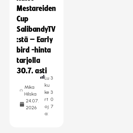
Mestareiden
Cup
SalibandyTV
:stä – Early
bird -hinta
tarjolla
30.7. asti
Lu
3
ku
Mika
ke
3
Hilska
rt
0
24.07.
oj
7
2026
a: