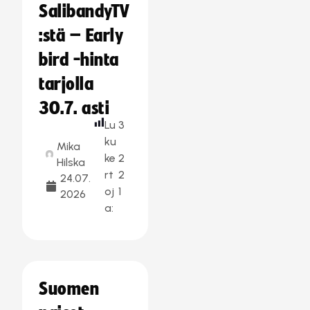
SalibandyTV
:stä – Early
bird -hinta
tarjolla
30.7. asti
Lu
3
ku
Mika
ke
2
Hilska
rt
2
24.07.
oj
1
2026
a:
Suomen