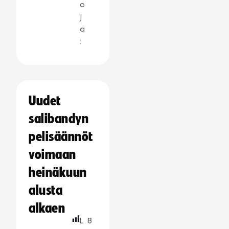
o
j
a
:
Uudet
salibandyn
pelisäännöt
voimaan
heinäkuun
alusta
alkaen
L
8