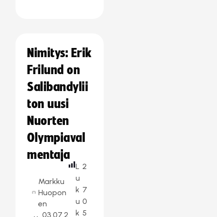
Nimitys: Erik
Frilund on
Salibandylii
ton uusi
Nuorten
Olympiaval
mentaja
L
2
u
Markku
k
7
Huopon
u
0
en
k
5
03.07.2