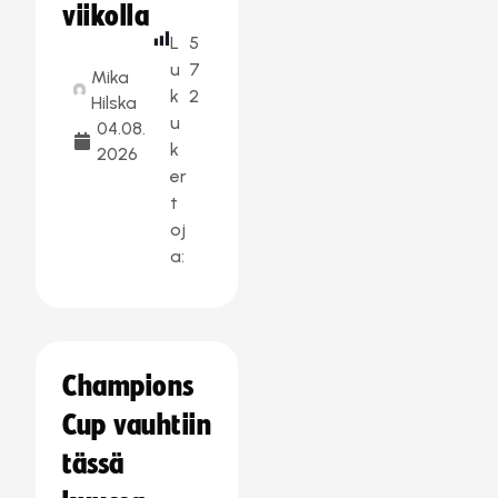
viikolla
L
5
u
7
Mika
k
2
Hilska
u
04.08.
k
2026
er
t
oj
a:
Champions
Cup vauhtiin
tässä