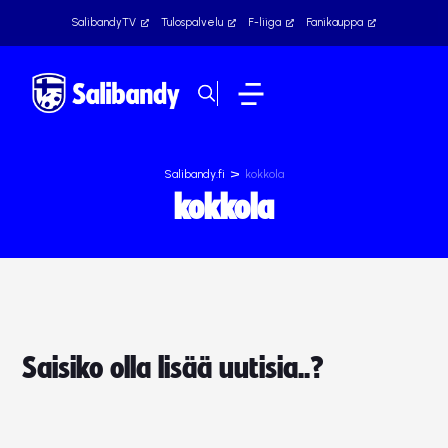
SalibandyTV
Tulospalvelu
F-liiga
Fanikauppa
>
Salibandy.fi
kokkola
kokkola
Saisiko olla lisää uutisia..?