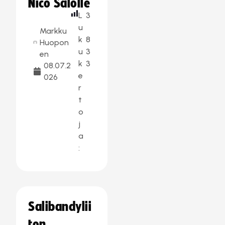
Nico Salolle
L
3
u
Markku
k
8
Huopon
u
3
en
k
3
08.07.2
e
026
r
t
o
j
a
:
Salibandylii
ton