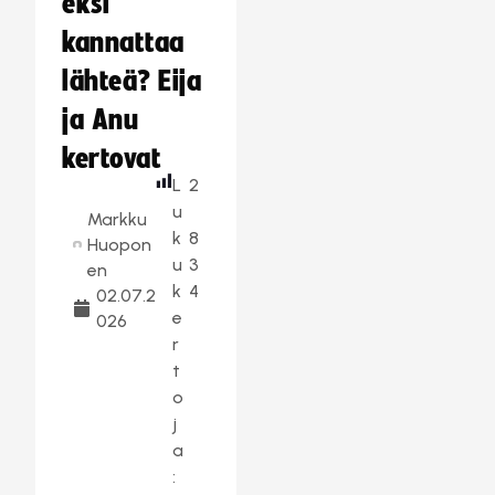
eksi
kannattaa
lähteä? Eija
ja Anu
kertovat
L
2
u
Markku
k
8
Huopon
u
3
en
k
4
02.07.2
e
026
r
t
o
j
a
: