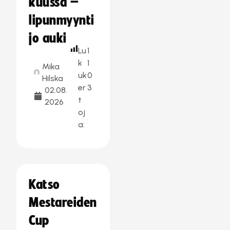
kuussa –
lipunmyynti
jo auki
Lu
1
k
1
Mika
uk
0
Hilska
er
3
02.08.
t
2026
oj
a:
Katso
Mestareiden
Cup