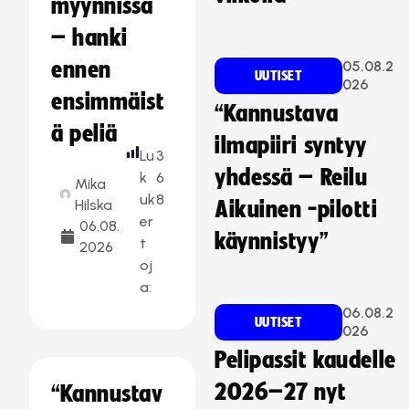
myynnissä
– hanki
ennen
05.08.2
UUTISET
026
ensimmäist
“Kannustava
ä peliä
ilmapiiri syntyy
Lu
3
yhdessä – Reilu
k
6
Mika
uk
8
Hilska
Aikuinen -pilotti
er
06.08.
käynnistyy”
t
2026
oj
a:
06.08.2
UUTISET
026
Pelipassit kaudelle
2026–27 nyt
“Kannustav