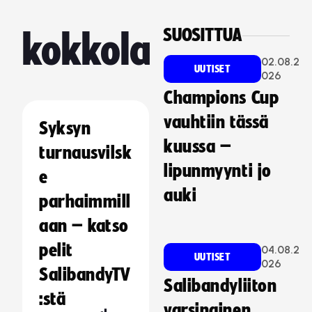
SUOSITTUA
kokkola
02.08.2
UUTISET
026
Champions Cup
vauhtiin tässä
Syksyn
kuussa –
turnausvilsk
lipunmyynti jo
e
auki
parhaimmill
aan – katso
pelit
04.08.2
UUTISET
026
SalibandyTV
Salibandyliiton
:stä
varsinainen