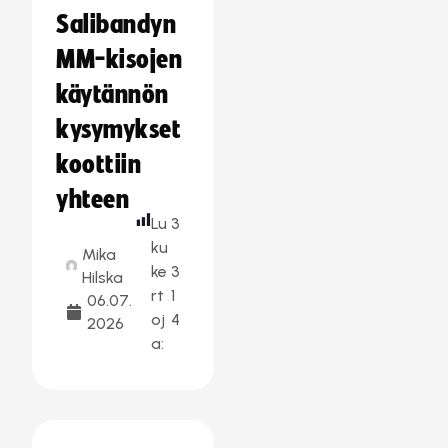
Salibandyn
MM-kisojen
käytännön
kysymykset
koottiin
yhteen
Lu
3
ku
Mika
ke
3
Hilska
rt
1
06.07.
oj
4
2026
a: