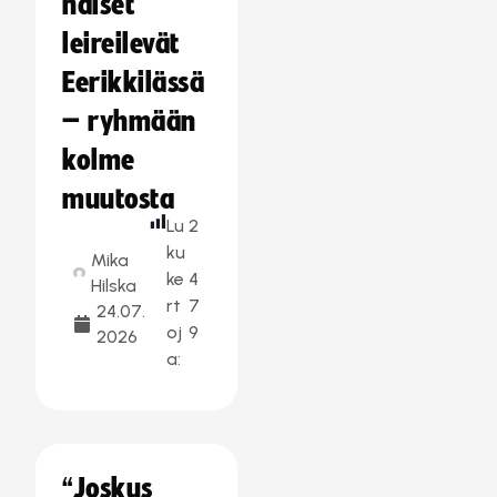
naiset
leireilevät
Eerikkilässä
– ryhmään
kolme
muutosta
Lu
2
ku
Mika
ke
4
Hilska
rt
7
24.07.
oj
9
2026
a:
“Joskus