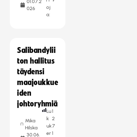
01.07.2
oj
026
a:
Salibandylii
ton hallitus
täydensi
maajoukkue
iden
johtoryhmiä
Lu
1
k
2
Mika
uk
7
Hilska
er
1
30.06.