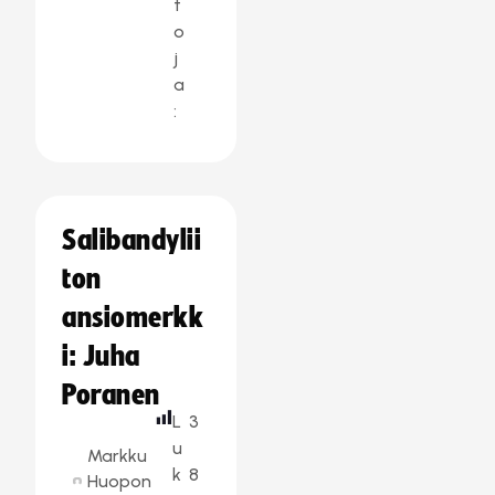
t
o
j
a
:
Salibandylii
ton
ansiomerkk
i: Juha
Poranen
L
3
u
Markku
k
8
Huopon