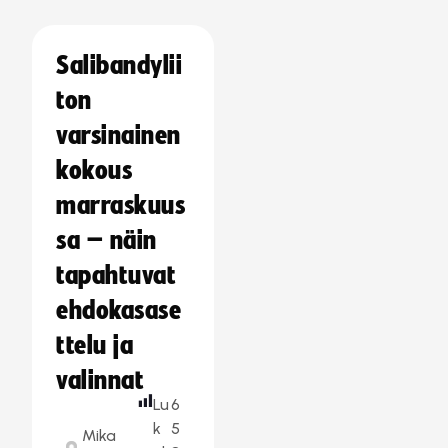
Salibandylii
ton
varsinainen
kokous
marraskuus
sa – näin
tapahtuvat
ehdokasase
ttelu ja
valinnat
Lu
6
k
5
Mika