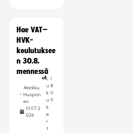
Hae VAT–
HVK-
koulutuksee
n 30.8.
mennessä
L
1
u
8
Markku
k
0
Huopon
u
9
en
k
01.07.2
e
026
r
t