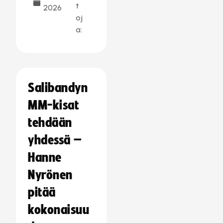
t
2026
oj
a:
Salibandyn
MM-kisat
tehdään
yhdessä –
Hanne
Nyrönen
pitää
kokonaisuu