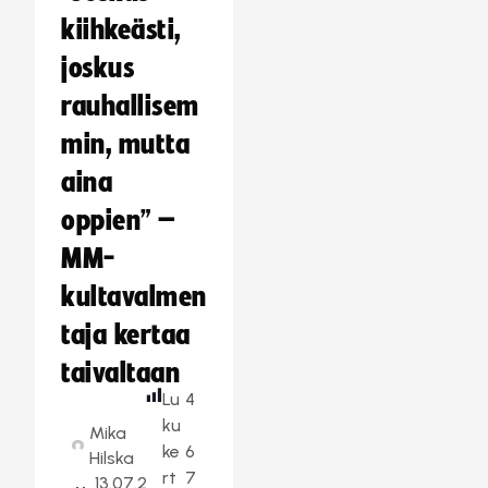
kiihkeästi,
joskus
rauhallisem
min, mutta
aina
oppien” –
MM-
kultavalmen
taja kertaa
taivaltaan
Lu
4
ku
Mika
ke
6
Hilska
rt
7
13.07.2