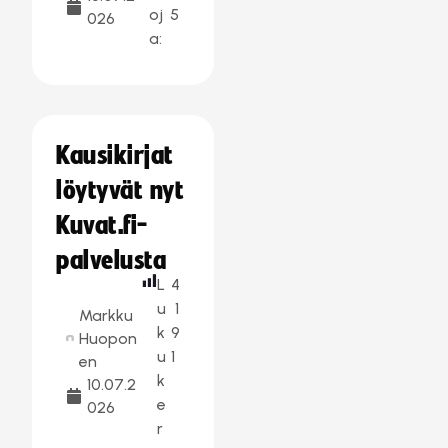
oj
5
026
a:
Kausikirjat
löytyvät nyt
Kuvat.fi-
palvelusta
L
4
u
1
Markku
k
9
Huopon
u
1
en
k
10.07.2
e
026
r