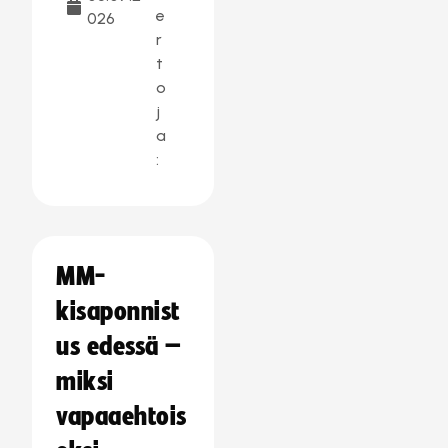
e
026
r
t
o
j
a
:
MM-
kisaponnist
us edessä –
miksi
vapaaehtois