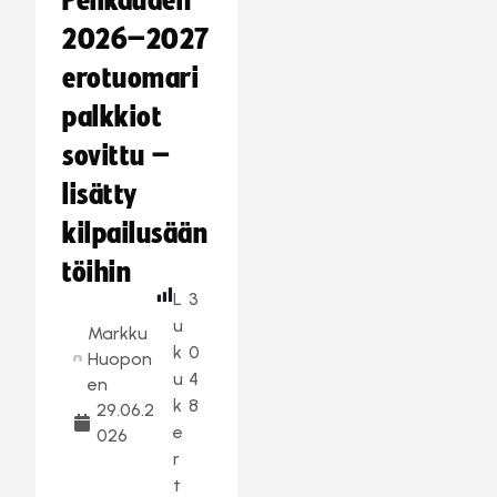
Pelikauden
2026–2027
erotuomari
palkkiot
sovittu –
lisätty
kilpailusään
töihin
L
3
u
Markku
k
0
Huopon
u
4
en
k
8
29.06.2
e
026
r
t