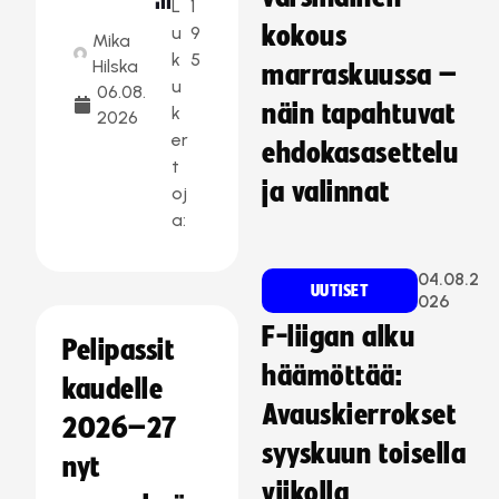
L
1
kokous
u
9
Mika
k
5
Hilska
marraskuussa –
u
06.08.
näin tapahtuvat
k
2026
er
ehdokasasettelu
t
ja valinnat
oj
a:
04.08.2
UUTISET
026
F-liigan alku
Pelipassit
häämöttää:
kaudelle
Avauskierrokset
2026–27
syyskuun toisella
nyt
viikolla