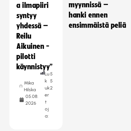
myynnissä –
a ilmapiiri
hanki ennen
syntyy
ensimmäistä peliä
yhdessä –
Reilu
Aikuinen -
pilotti
käynnistyy”
Lu
5
k
5
Mika
uk
2
Hilska
er
05.08.
t
2026
oj
a: