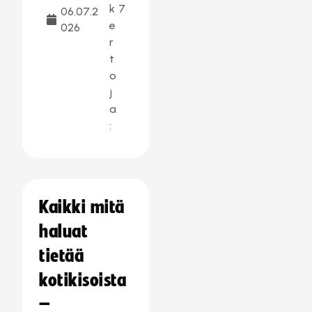
k
7
06.07.2
e
026
r
t
o
j
a
:
Kaikki mitä
haluat
tietää
kotikisoista
–