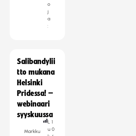
o
j
a
:
Salibandylii
tto mukana
Helsinki
Pridessa! –
webinaari
syyskuussa
L
1
u
0
Markku