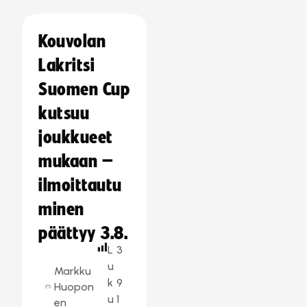
Kouvolan
Lakritsi
Suomen Cup
kutsuu
joukkueet
mukaan –
ilmoittautu
minen
päättyy 3.8.
L
3
u
Markku
k
9
Huopon
u
1
en