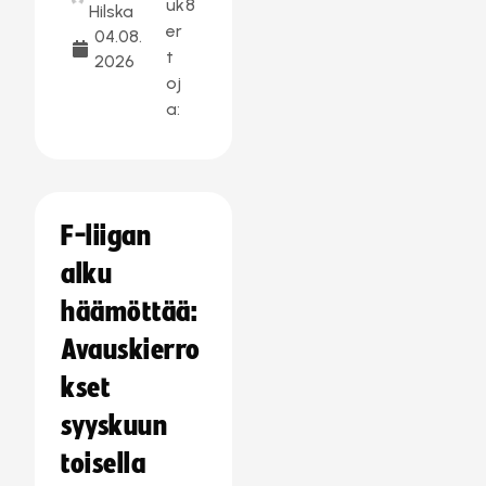
uk
8
Hilska
er
04.08.
t
2026
oj
a:
F-liigan
alku
häämöttää:
Avauskierro
kset
syyskuun
toisella