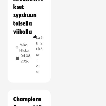
kset
syyskuun
toisella
viikolla
Lu
5
k
2
Mika
uk
6
Hilska
er
04.08.
t
2026
oj
a:
Champions