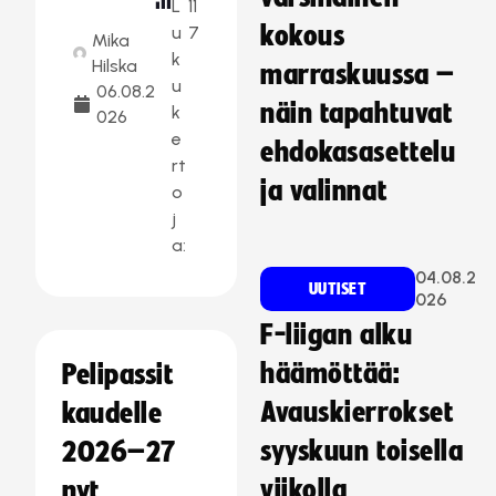
L
11
kokous
u
7
Mika
k
Hilska
marraskuussa –
u
06.08.2
näin tapahtuvat
k
026
e
ehdokasasettelu
rt
ja valinnat
o
j
a:
04.08.2
UUTISET
026
F-liigan alku
häämöttää:
Pelipassit
Avauskierrokset
kaudelle
syyskuun toisella
2026–27
viikolla
nyt