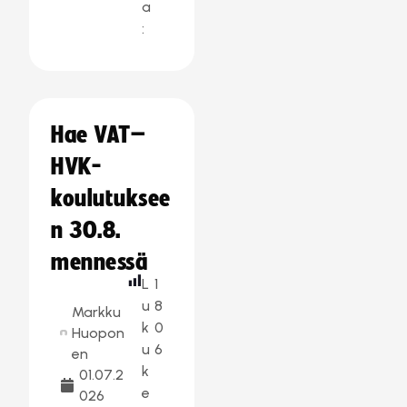
a
:
Hae VAT–
HVK-
koulutuksee
n 30.8.
mennessä
L
1
u
8
Markku
k
0
Huopon
u
6
en
k
01.07.2
e
026