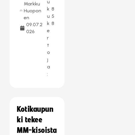
u
Markku
k
8
Huopon
u
5
en
k
8
09.07.2
e
026
r
t
o
j
a
:
Kotikaupun
ki tekee
MM-kisoista