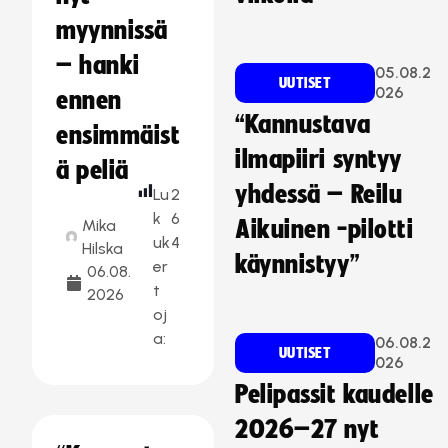
myynnissä
– hanki
05.08.2
UUTISET
026
ennen
“Kannustava
ensimmäist
ilmapiiri syntyy
ä peliä
yhdessä – Reilu
Lu
2
k
6
Mika
Aikuinen -pilotti
uk
4
Hilska
käynnistyy”
er
06.08.
t
2026
oj
a:
06.08.2
UUTISET
026
Pelipassit kaudelle
2026–27 nyt