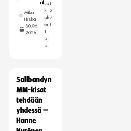
Lu
1
k
2
Mika
uk
7
Hilska
er
1
30.06.
t
2026
oj
a:
Salibandyn
MM-kisat
tehdään
yhdessä –
Hanne