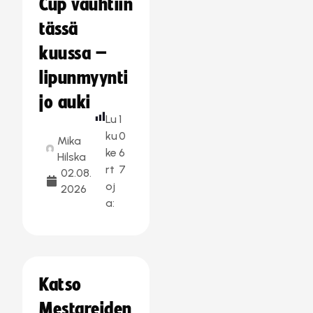
Cup vauhtiin
tässä
kuussa –
lipunmyynti
jo auki
Lu
1
ku
0
Mika
ke
6
Hilska
rt
7
02.08.
oj
2026
a:
Katso
Mestareiden