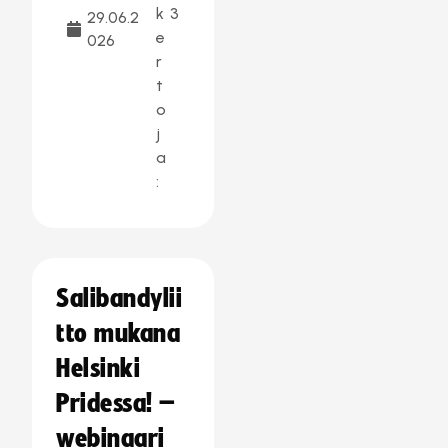
k
3
29.06.2
e
026
r
t
o
j
a
:
Salibandylii
tto mukana
Helsinki
Pridessa! –
webinaari