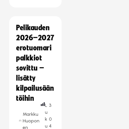
Pelikauden
2026–2027
erotuomari
palkkiot
sovittu –
lisätty
kilpailusään
töihin
L
3
u
Markku
k
0
Huopon
u
4
en