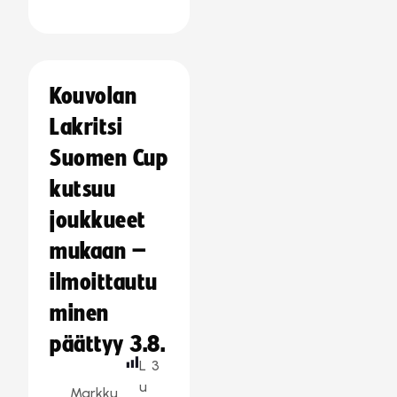
Kouvolan
Lakritsi
Suomen Cup
kutsuu
joukkueet
mukaan –
ilmoittautu
minen
päättyy 3.8.
L
3
u
Markku