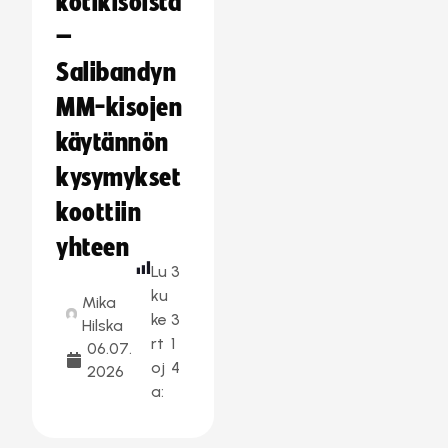
kotikisoista
–
Salibandyn
MM-kisojen
käytännön
kysymykset
koottiin
yhteen
Lu
3
ku
Mika
ke
3
Hilska
rt
1
06.07.
oj
4
2026
a: