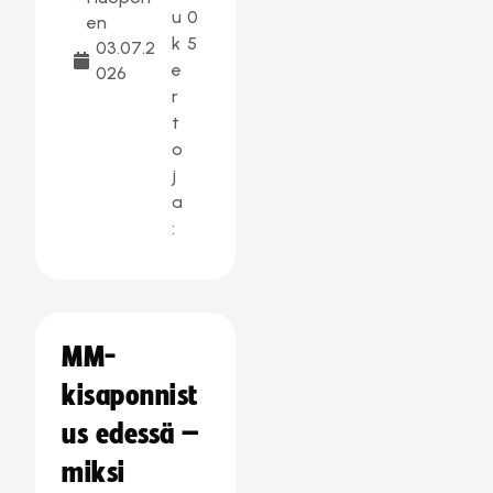
u
0
en
k
5
03.07.2
e
026
r
t
o
j
a
:
MM-
kisaponnist
us edessä –
miksi