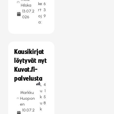
ke
6
Hilska
rt
3
13.07.2
oj
9
026
a:
Kausikirjat
löytyvät nyt
Kuvat.fi-
palvelusta
L
4
u
1
Markku
k
5
Huopon
u
8
en
k
10.07.2