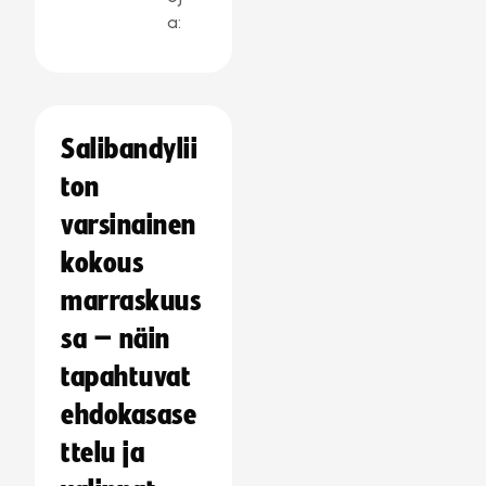
a:
Salibandylii
ton
varsinainen
kokous
marraskuus
sa – näin
tapahtuvat
ehdokasase
ttelu ja