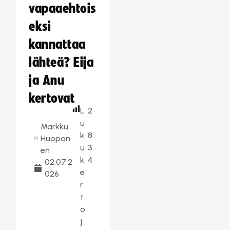
vapaaehtois
eksi
kannattaa
lähteä? Eija
ja Anu
kertovat
L
2
u
Markku
k
8
Huopon
u
3
en
k
4
02.07.2
e
026
r
t
o
j