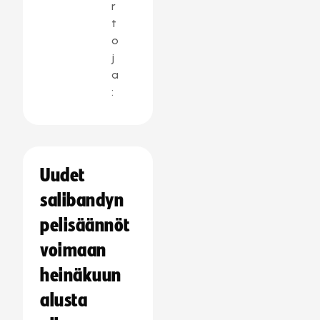
r
t
o
j
a
:
Uudet
salibandyn
pelisäännöt
voimaan
heinäkuun
alusta