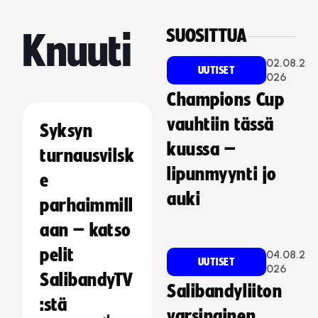
SUOSITTUA
Knuuti
02.08.2
UUTISET
026
Champions Cup
vauhtiin tässä
Syksyn
kuussa –
turnausvilsk
lipunmyynti jo
e
auki
parhaimmill
aan – katso
pelit
04.08.2
UUTISET
026
SalibandyTV
Salibandyliiton
:stä
varsinainen