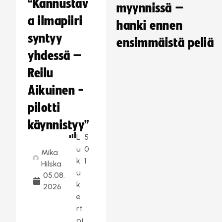
“Kannustav
myynnissä –
a ilmapiiri
hanki ennen
syntyy
ensimmäistä peliä
yhdessä –
Reilu
Aikuinen -
pilotti
käynnistyy”
L
5
u
0
Mika
k
1
Hilska
u
05.08.
k
2026
e
rt
oj