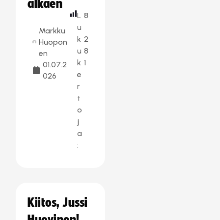
alkaen
L
8
u
Markku
k
2
Huopon
u
8
en
k
1
01.07.2
e
026
r
t
o
j
a
:
Kiitos, Jussi