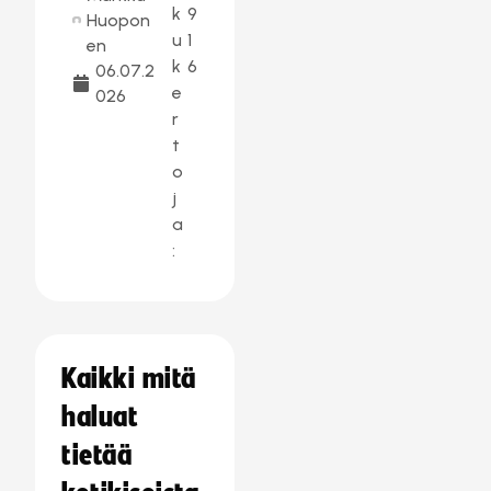
k
9
Huopon
u
1
en
k
6
06.07.2
e
026
r
t
o
j
a
:
Kaikki mitä
haluat
tietää