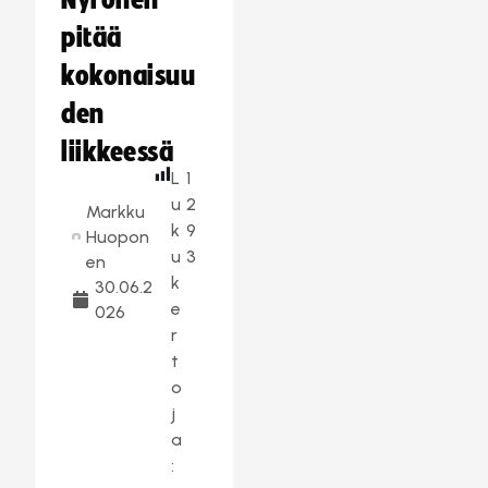
Nyrönen
pitää
kokonaisuu
den
liikkeessä
L
1
u
2
Markku
k
9
Huopon
u
3
en
k
30.06.2
e
026
r
t
o
j
a
: