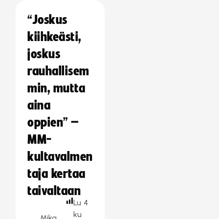
“Joskus
kiihkeästi,
joskus
rauhallisem
min, mutta
aina
oppien” –
MM-
kultavalmen
taja kertaa
taivaltaan
Lu
4
ku
Mika