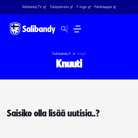
SalibandyTV
Tulospalvelu
F-liiga
Fanikauppa
>
Salibandy.fi
Knuuti
Knuuti
Saisiko olla lisää uutisia..?