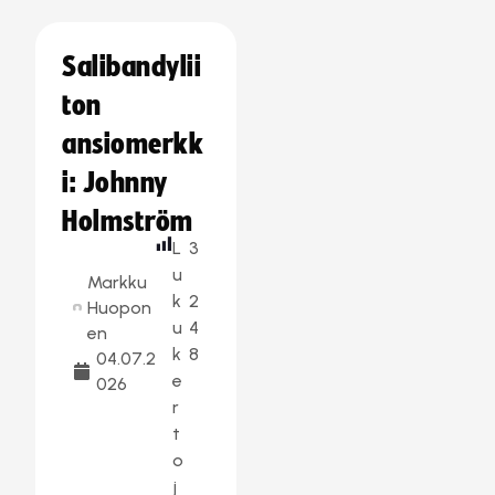
Salibandylii
ton
ansiomerkk
i: Johnny
Holmström
L
3
u
Markku
k
2
Huopon
u
4
en
k
8
04.07.2
e
026
r
t
o
j