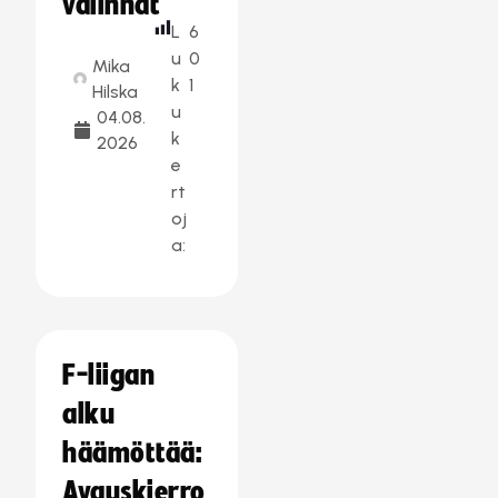
valinnat
L
6
u
0
Mika
k
1
Hilska
u
04.08.
k
2026
e
rt
oj
a:
F-liigan
alku
häämöttää:
Avauskierro