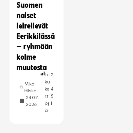
Suomen
naiset
leireilevät
Eerikkilässä
– ryhmään
kolme
muutosta
Lu
2
ku
Mika
ke
4
Hilska
rt
5
24.07.
oj
1
2026
a: