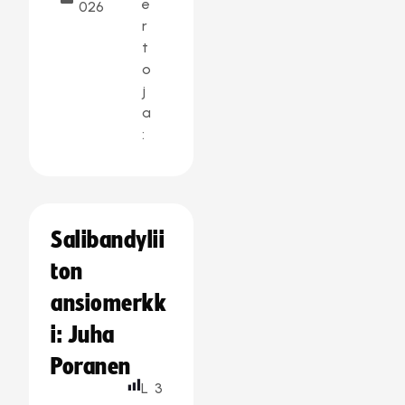
e
026
r
t
o
j
a
:
Salibandylii
ton
ansiomerkk
i: Juha
Poranen
L
3