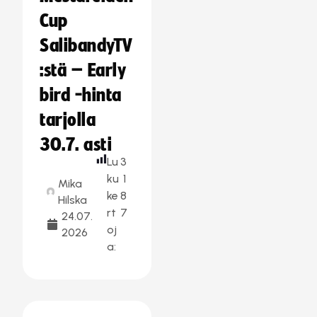
Cup
SalibandyTV
:stä – Early
bird -hinta
tarjolla
30.7. asti
Lu
3
ku
1
Mika
ke
8
Hilska
rt
7
24.07.
oj
2026
a: