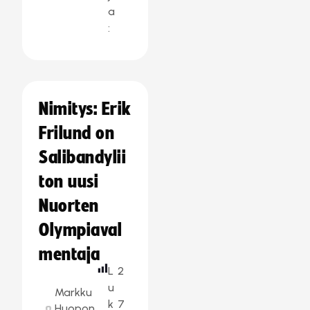
a
:
Nimitys: Erik
Frilund on
Salibandylii
ton uusi
Nuorten
Olympiaval
mentaja
L
2
u
Markku
k
7
Huopon