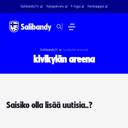
SalibandyTV
Tulospalvelu
F-liiga
Fanikauppa
>
Salibandy.fi
kivikylän areena
kivikylän areena
Saisiko olla lisää uutisia..?