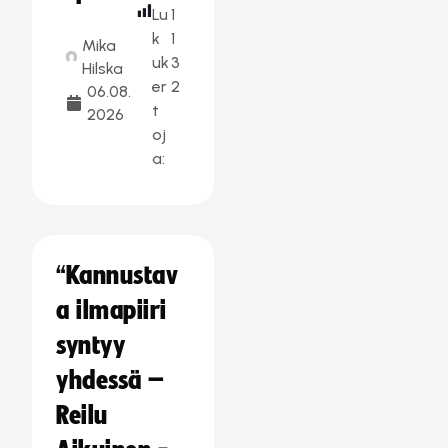
Lu
1
k
1
Mika
uk
3
Hilska
er
2
06.08.
t
2026
oj
a:
“Kannustav
a ilmapiiri
syntyy
yhdessä –
Reilu