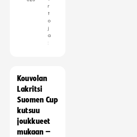
r
t
o
j
a
:
Kouvolan
Lakritsi
Suomen Cup
kutsuu
joukkueet
mukaan –