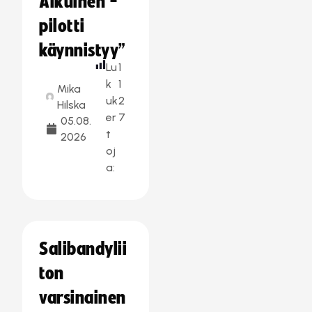
Aikuinen -
pilotti
käynnistyy”
Lu
1
k
1
Mika
uk
2
Hilska
er
7
05.08.
t
2026
oj
a:
Salibandylii
ton
varsinainen