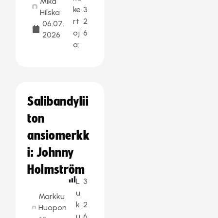
Mika
ke
3
Hilska
rt
2
06.07.
oj
6
2026
a:
Salibandylii
ton
ansiomerkk
i: Johnny
Holmström
L
3
u
Markku
k
2
Huopon
u
6