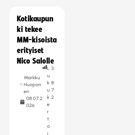
Kotikaupun
ki tekee
MM-kisoista
erityiset
Nico Salolle
L
3
u
Markku
k
8
Huopon
u
7
en
k
2
08.07.2
e
026
r
t
o
j