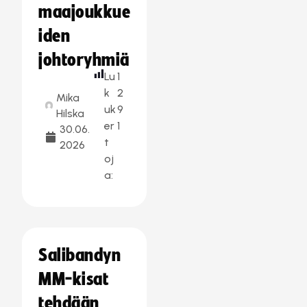
maajoukkue
iden
johtoryhmiä
Lu
1
k
2
Mika
uk
9
Hilska
er
1
30.06.
t
2026
oj
a:
Salibandyn
MM-kisat
tehdään