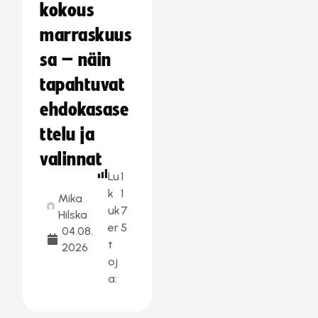
kokous
marraskuus
sa – näin
tapahtuvat
ehdokasase
ttelu ja
valinnat
Lu
1
k
1
Mika
uk
7
Hilska
er
5
04.08.
t
2026
oj
a: