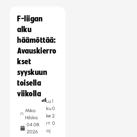
F-liigan
alku
häämöttää:
Avauskierro
kset
syyskuun
toisella
viikolla
Lu
1
ku
0
Mika
ke
2
Hilska
rt
0
04.08.
oj
2026