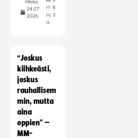
Hilska
rt
8
24.07.
oj
2
2026
a:
“Joskus
kiihkeästi,
joskus
rauhallisem
min, mutta
aina
oppien” –
MM-