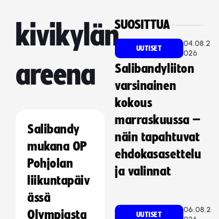
SUOSITTUA
kivikylän
04.08.2
UUTISET
026
areena
Salibandyliiton
varsinainen
kokous
marraskuussa –
Salibandy
näin tapahtuvat
mukana OP
ehdokasasettelu
Pohjolan
ja valinnat
liikuntapäiv
ässä
06.08.2
Olympiasta
UUTISET