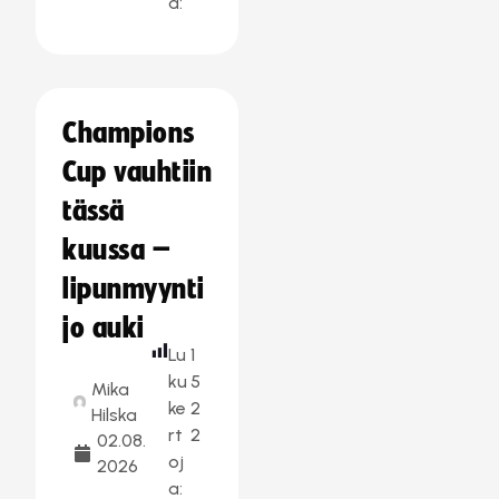
a:
Champions
Cup vauhtiin
tässä
kuussa –
lipunmyynti
jo auki
Lu
1
ku
5
Mika
ke
2
Hilska
rt
2
02.08.
oj
2026
a: