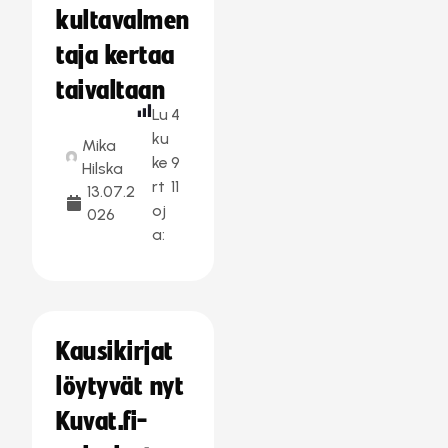
kultavalmen
taja kertaa
taivaltaan
Lu
4
ku
Mika
ke
9
Hilska
rt
11
13.07.2
oj
026
a:
Kausikirjat
löytyvät nyt
Kuvat.fi-