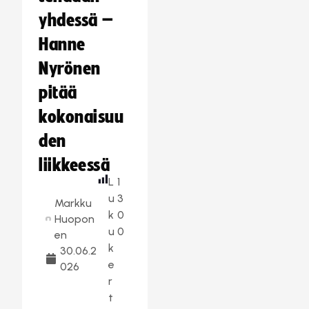
yhdessä –
Hanne
Nyrönen
pitää
kokonaisuu
den
liikkeessä
L
1
u
3
Markku
k
0
Huopon
u
0
en
k
30.06.2
e
026
r
t