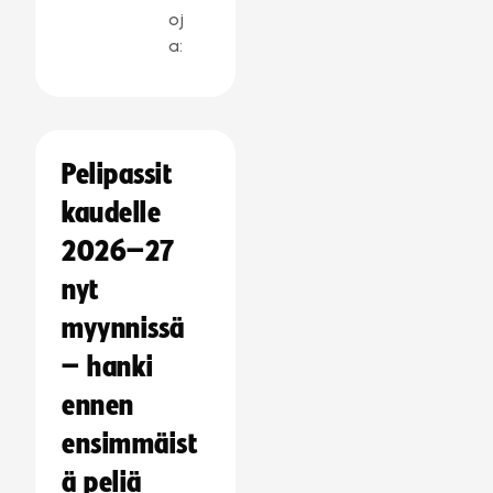
oj
a:
Pelipassit
kaudelle
2026–27
nyt
myynnissä
– hanki
ennen
ensimmäist
ä peliä