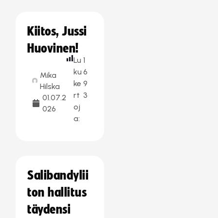
Kiitos, Jussi
Huovinen!
Lu
1
ku
6
Mika
ke
9
Hilska
rt
3
01.07.2
oj
026
a:
Salibandylii
ton hallitus
täydensi