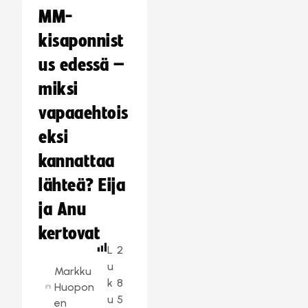
MM-
kisaponnist
us edessä –
miksi
vapaaehtois
eksi
kannattaa
lähteä? Eija
ja Anu
kertovat
L
2
u
Markku
k
8
Huopon
u
5
en