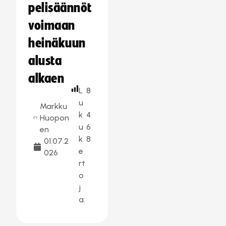
pelisäännöt
voimaan
heinäkuun
alusta
alkaen
L
8
u
Markku
k
4
Huopon
u
6
en
k
8
01.07.2
e
026
rt
o
j
a: