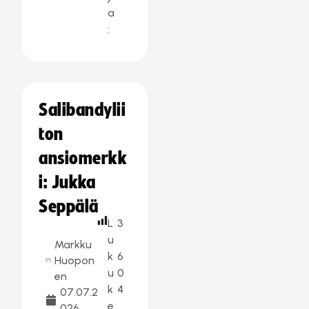
a
:
Salibandylii
ton
ansiomerkk
i: Jukka
Seppälä
L
3
u
Markku
k
6
Huopon
u
0
en
k
4
07.07.2
e
026