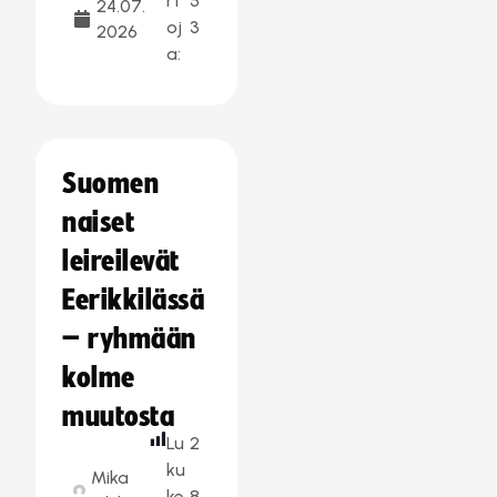
rt
5
24.07.
oj
3
2026
a:
Suomen
naiset
leireilevät
Eerikkilässä
– ryhmään
kolme
muutosta
Lu
2
ku
Mika
ke
8