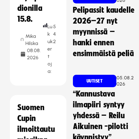
026
dionilla
Pelipassit kaudelle
15.8.
2026–27 nyt
Lu
5
myynnissä –
k
4
Mika
uk
2
hanki ennen
Hilska
er
08.08.
ensimmäistä peliä
t
2026
oj
a:
05.08.2
UUTISET
026
“Kannustava
ilmapiiri syntyy
Suomen
yhdessä – Reilu
Cupin
Aikuinen -pilotti
ilmoittautu
käynnistyy”