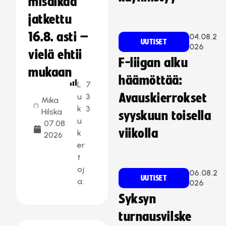
misaikaa
jatkettu
16.8. asti –
04.08.2
UUTISET
026
vielä ehtii
F-liigan alku
mukaan
häämöttää:
L
7
Avauskierrokset
u
3
Mika
k
3
Hilska
syyskuun toisella
u
07.08.
viikolla
k
2026
er
t
oj
06.08.2
UUTISET
a:
026
Syksyn
turnausvilske