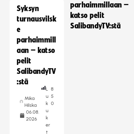
parhaimmillaan –
Syksyn
katso pelit
turnausvilsk
SalibandyTV:stä
e
parhaimmill
aan – katso
pelit
SalibandyTV
:stä
L
8
u
5
Mika
k
0
Hilska
u
06.08.
k
2026
er
t