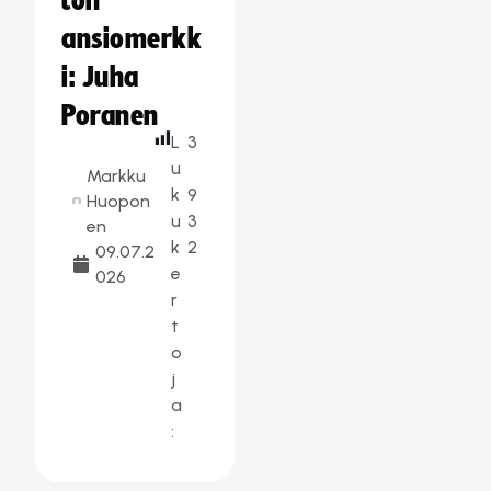
ton
ansiomerkk
i: Juha
Poranen
L
3
u
Markku
k
9
Huopon
u
3
en
k
2
09.07.2
e
026
r
t
o
j
a
: