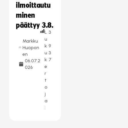
ilmoittautu
minen
päättyy 3.8.
L
3
u
Markku
k
9
Huopon
u
3
en
k
7
06.07.2
e
026
r
t
o
j
a
: