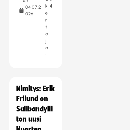
en
k
4
04.07.2
e
026
r
t
o
j
a
:
Nimitys: Erik
Frilund on
Salibandylii
ton uusi
Nuorten