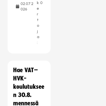
k
0
02.07.2
e
026
r
t
o
j
a
:
Hae VAT–
HVK-
koulutuksee
n 30.8.
mennessä