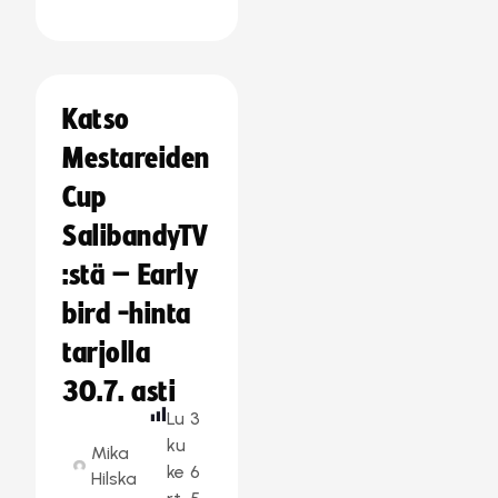
Katso
Mestareiden
Cup
SalibandyTV
:stä – Early
bird -hinta
tarjolla
30.7. asti
Lu
3
ku
Mika
ke
6
Hilska