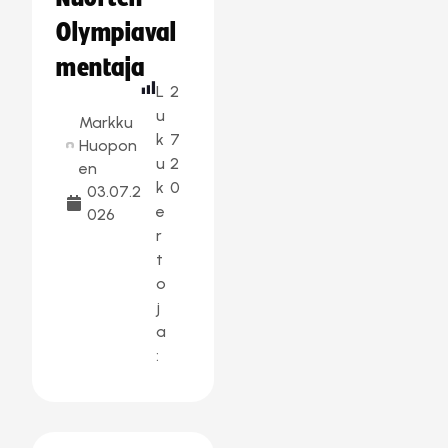
Olympiaval
mentaja
L
2
u
Markku
k
7
Huopon
u
2
en
k
0
03.07.2
e
026
r
t
o
j
a
: