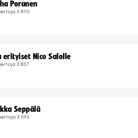
uha Poranen
kertoja:
3 870
erityiset Nico Salolle
kertoja:
3 837
ukka Seppälä
kertoja:
3 593