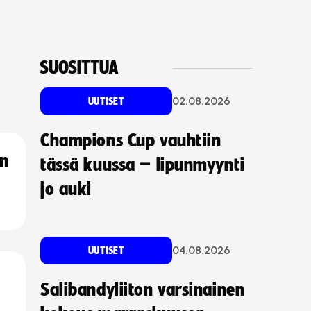
SUOSITTUA
02.08.2026
UUTISET
Champions Cup vauhtiin
an
tässä kuussa – lipunmyynti
jo auki
04.08.2026
UUTISET
Salibandyliiton varsinainen