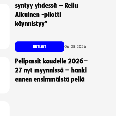
syntyy yhdessä – Reilu
Aikuinen -pilotti
käynnistyy”
06.08.2026
UUTISET
Pelipassit kaudelle 2026–
27 nyt myynnissä – hanki
ennen ensimmäistä peliä