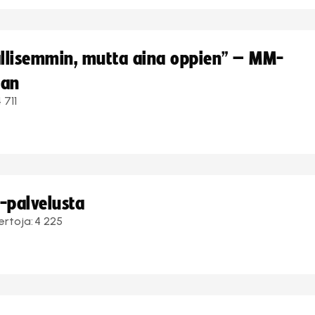
hallisemmin, mutta aina oppien” – MM-
aan
 711
i-palvelusta
ertoja:
4 225