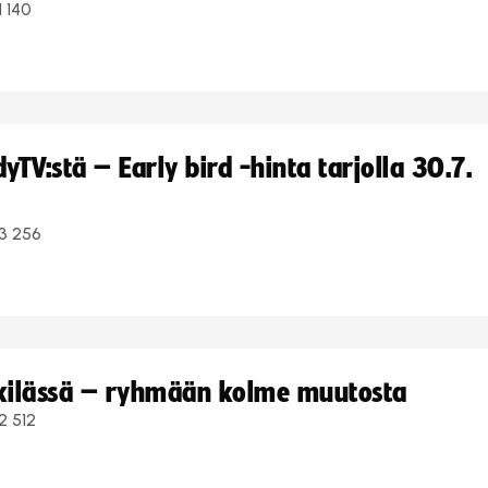
1 140
TV:stä – Early bird -hinta tarjolla 30.7.
3 256
kkilässä – ryhmään kolme muutosta
2 512