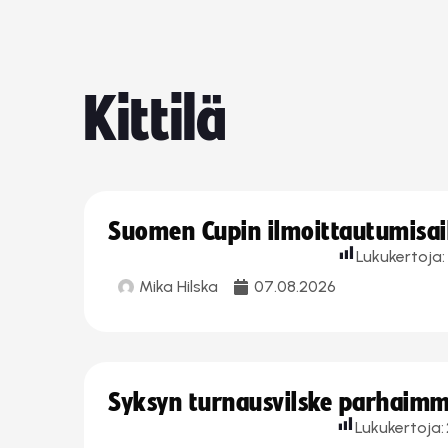
Kittilä
Suomen Cupin ilmoittautumisaika
Lukukertoja:
Mika Hilska
07.08.2026
Syksyn turnausvilske parhaimmi
Lukukertoja: