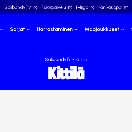
SalibandyTV
Tulospalvelu
F-liiga
Fanikauppa
Sarjat
Harrastaminen
Maajoukkueet
Salibandy.fi
>
Kittilä
Kittilä