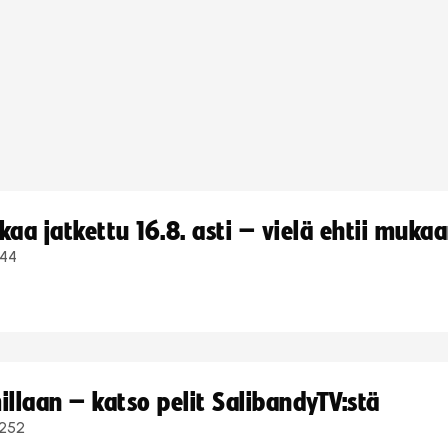
a jatkettu 16.8. asti – vielä ehtii muka
44
llaan – katso pelit SalibandyTV:stä
252