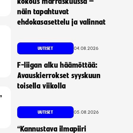
kokous marraskuussa –
näin tapahtuvat
ehdokasasettelu ja valinnat
04.08.2026
UUTISET
F-liigan alku häämöttää:
Avauskierrokset syyskuun
toisella viikolla
”
05.08.2026
UUTISET
“Kannustava ilmapiiri