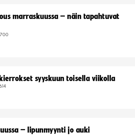
kous marraskuussa – näin tapahtuvat
700
ierrokset syyskuun toisella viikolla
614
uussa – lipunmyynti jo auki