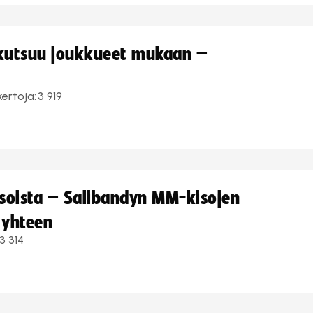
 kutsuu joukkueet mukaan –
kertoja:
3 919
kisoista – Salibandyn MM-kisojen
 yhteen
3 314