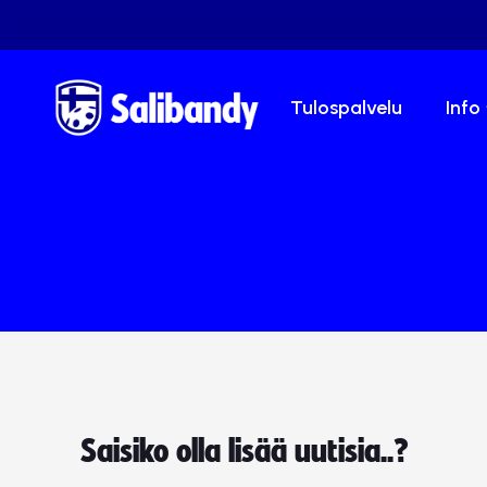
Tulospalvelu
Info
Saisiko olla lisää uutisia..?