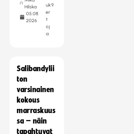
uk
9
Hilska
er
05.08.
t
2026
oj
a:
Salibandylii
ton
varsinainen
kokous
marraskuus
sa – näin
tapahtuvat