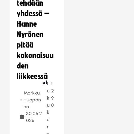
tehdään
yhdessä –
Hanne
Nyrönen
pitää
kokonaisuu
den
liikkeessä
L
1
u
2
Markku
k
9
Huopon
u
8
en
k
30.06.2
e
026
r
t