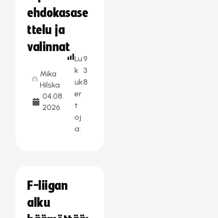
ehdokasase
ttelu ja
valinnat
Lu
9
k
3
Mika
uk
8
Hilska
er
04.08.
t
2026
oj
a:
F-liigan
alku