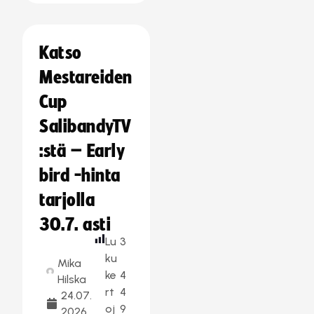
Katso
Mestareiden
Cup
SalibandyTV
:stä – Early
bird -hinta
tarjolla
30.7. asti
Lu
3
ku
Mika
ke
4
Hilska
rt
4
24.07.
oj
9
2026