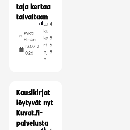
taja kertaa
taivaltaan
Lu
4
ku
Mika
ke
8
Hilska
rt
6
13.07.2
oj
8
026
a:
Kausikirjat
löytyvät nyt
Kuvat.fi-
palvelusta