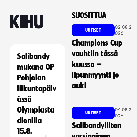
SUOSITTUA
KIHU
02.08.2
UUTISET
026
Champions Cup
vauhtiin tässä
Salibandy
kuussa –
mukana OP
lipunmyynti jo
Pohjolan
auki
liikuntapäiv
ässä
Olympiasta
04.08.2
UUTISET
026
dionilla
Salibandyliiton
15.8.
varsinainen