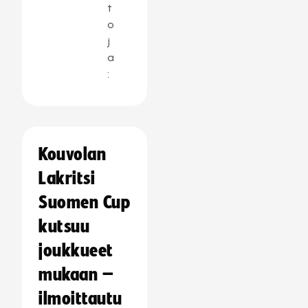
t
o
j
a
:
Kouvolan
Lakritsi
Suomen Cup
kutsuu
joukkueet
mukaan –
ilmoittautu