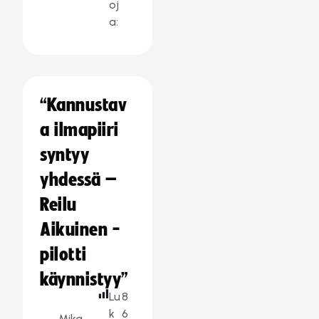
oj
a:
“Kannustav
a ilmapiiri
syntyy
yhdessä –
Reilu
Aikuinen -
pilotti
käynnistyy”
Lu
8
k
6
Mika