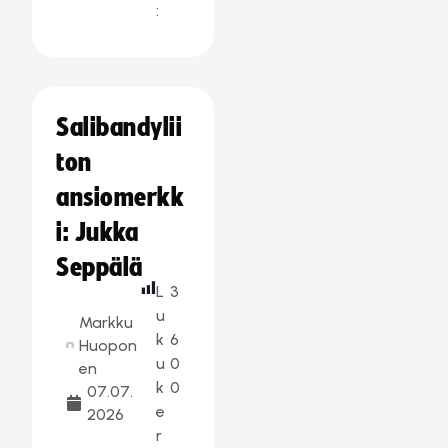
:
Salibandylii
ton
ansiomerkk
i: Jukka
Seppälä
L
3
u
Markku
k
6
Huopon
u
0
en
k
0
07.07.
e
2026
r