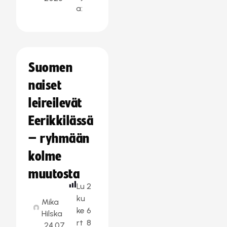
a:
Suomen
naiset
leireilevät
Eerikkilässä
– ryhmään
kolme
muutosta
Lu
2
ku
Mika
ke
6
Hilska
rt
8
24.07.