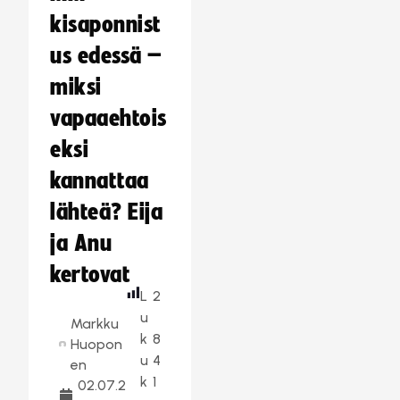
kisaponnist
us edessä –
miksi
vapaaehtois
eksi
kannattaa
lähteä? Eija
ja Anu
kertovat
L
2
u
Markku
k
8
Huopon
u
4
en
k
1
02.07.2