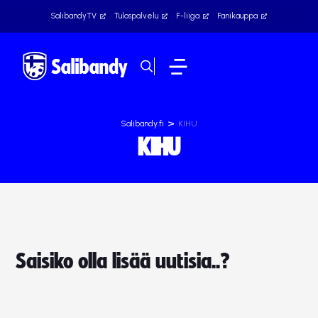
SalibandyTV
Tulospalvelu
F-liiga
Fanikauppa
>
Salibandy.fi
KIHU
KIHU
Saisiko olla lisää uutisia..?