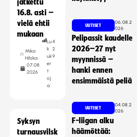
jatkettu
16.8. asti –
vielä ehtii
06.08.2
UUTISET
026
mukaan
Pelipassit kaudelle
Lu
4
2026–27 nyt
k
2
Mika
uk
9
Hilska
myynnissä –
er
07.08.
hanki ennen
t
2026
oj
ensimmäistä peliä
a:
04.08.2
UUTISET
026
F-liigan alku
Syksyn
häämöttää:
turnausvilsk