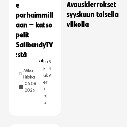
Avauskierrokset
e
syyskuun toisella
parhaimmill
viikolla
aan – katso
pelit
SalibandyTV
:stä
Lu
5
k
4
Mika
uk
9
Hilska
er
06.08.
t
2026
oj
a: