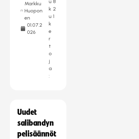
u
8
Markku
k
2
Huopon
u
1
en
k
01.07.2
e
026
r
t
o
j
a
:
Uudet
salibandyn
pelisäännöt