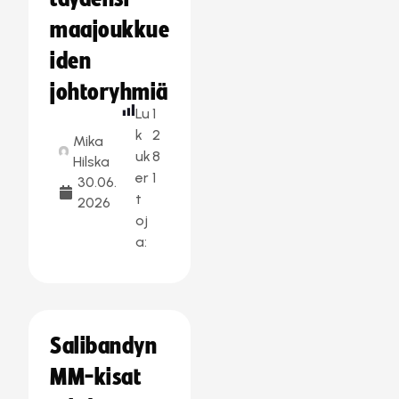
maajoukkue
iden
johtoryhmiä
Lu
1
k
2
Mika
uk
8
Hilska
er
1
30.06.
t
2026
oj
a:
Salibandyn
MM-kisat