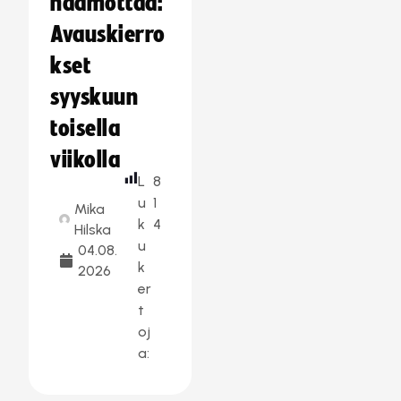
häämöttää:
Avauskierro
kset
syyskuun
toisella
viikolla
L
8
u
1
Mika
k
4
Hilska
u
04.08.
k
2026
er
t
oj
a: