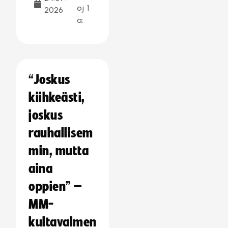
oj
1
2026
a:
“Joskus
kiihkeästi,
joskus
rauhallisem
min, mutta
aina
oppien” –
MM-
kultavalmen