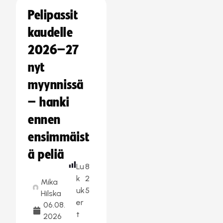
Pelipassit
kaudelle
2026–27
nyt
myynnissä
– hanki
ennen
ensimmäist
ä peliä
Lu
8
k
2
Mika
uk
5
Hilska
er
06.08.
t
2026