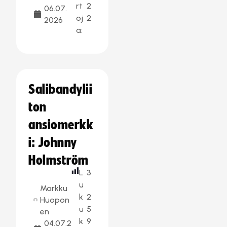
rt
2
06.07.
oj
2
2026
a:
Salibandylii
ton
ansiomerkk
i: Johnny
Holmström
L
3
u
Markku
k
2
Huopon
u
5
en
k
9
04.07.2