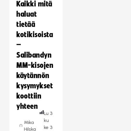
Kaikki mitä
haluat
tietää
kotikisoista
–
Salibandyn
MM-kisojen
käytännön
kysymykset
koottiin
yhteen
Lu
3
ku
Mika
ke
3
Hilska