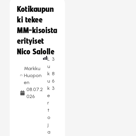
Kotikaupun
ki tekee
MM-kisoista
erityiset
Nico Salolle
L
3
u
Markku
k
8
Huopon
u
6
en
k
3
08.07.2
e
026
r
t
o
j
a