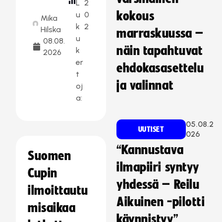
L
2
kokous
u
0
Mika
k
2
Hilska
marraskuussa –
u
08.08.
näin tapahtuvat
k
2026
er
ehdokasasettelu
t
ja valinnat
oj
a:
05.08.2
UUTISET
026
“Kannustava
Suomen
ilmapiiri syntyy
Cupin
yhdessä – Reilu
ilmoittautu
Aikuinen -pilotti
misaikaa
käynnistyy”