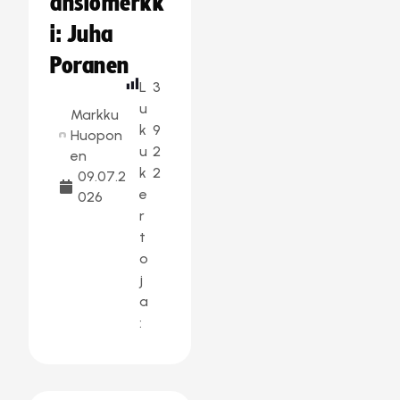
ansiomerkk
i: Juha
Poranen
L
3
u
Markku
k
9
Huopon
u
2
en
k
2
09.07.2
e
026
r
t
o
j
a
: