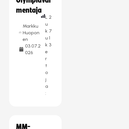
Olympiaval
mentaja
L
2
u
Markku
k
7
Huopon
u
1
en
k
3
03.07.2
e
026
r
t
o
j
a
:
MM-