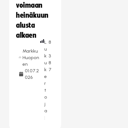
voimaan
heinäkuun
alusta
alkaen
L
8
u
Markku
k
3
Huopon
u
8
en
k
7
01.07.2
e
026
r
t
o
j
a
: