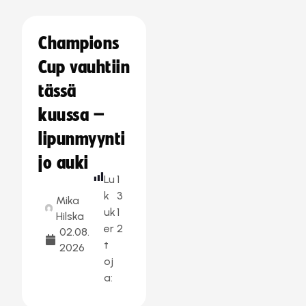
Champions
Cup vauhtiin
tässä
kuussa –
lipunmyynti
jo auki
Lu
1
k
3
Mika
uk
1
Hilska
er
2
02.08.
t
2026
oj
a: