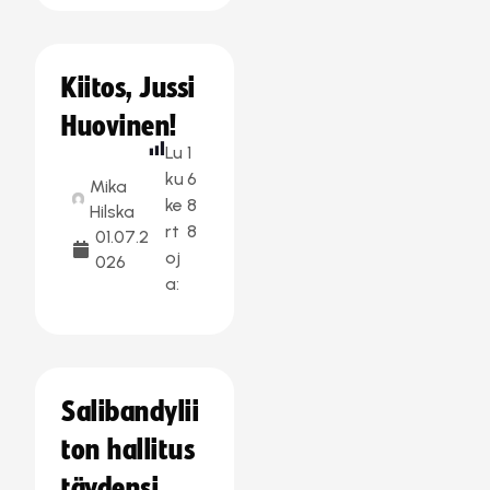
Kiitos, Jussi
Huovinen!
Lu
1
ku
6
Mika
ke
8
Hilska
rt
8
01.07.2
oj
026
a:
Salibandylii
ton hallitus
täydensi