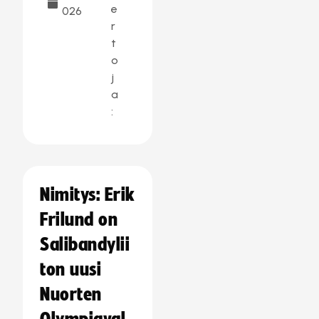
e
026
r
t
o
j
a
:
Nimitys: Erik
Frilund on
Salibandylii
ton uusi
Nuorten