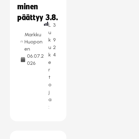
minen
päättyy 3.8.
L
3
u
Markku
k
9
Huopon
u
2
en
k
4
06.07.2
e
026
r
t
o
j
a
: