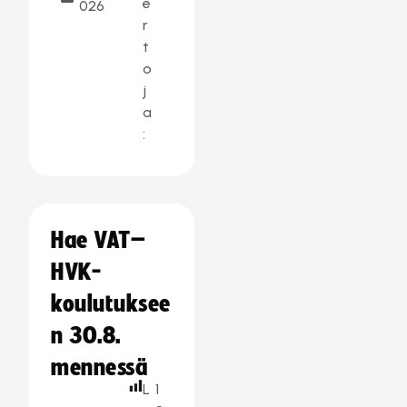
e
026
r
t
o
j
a
:
Hae VAT–
HVK-
koulutuksee
n 30.8.
mennessä
L
1