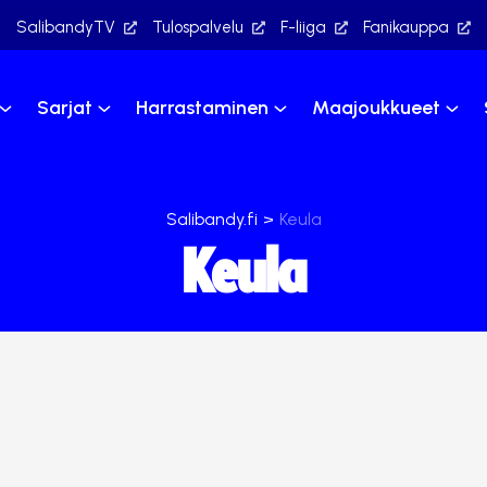
SalibandyTV
Tulospalvelu
F-liiga
Fanikauppa
Sarjat
Harrastaminen
Maajoukkueet
Salibandy.fi
>
Keula
Keula