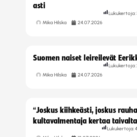
asti
Lukukertoja:
Mika Hilska
24.07.2026
Suomen naiset leireilevät Eeri
Lukukertoja:
Mika Hilska
24.07.2026
“Joskus kiihkeästi, joskus rau
kultavalmentaja kertaa taivalt
Lukukertoja: