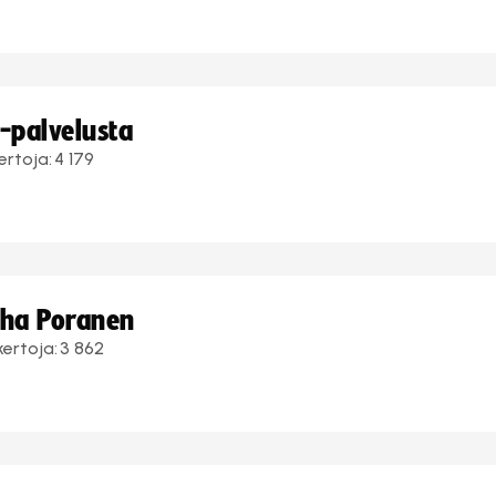
i-palvelusta
ertoja:
4 179
uha Poranen
kertoja:
3 862