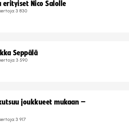
erityiset Nico Salolle
kertoja:
3 830
ukka Seppälä
kertoja:
3 590
 kutsuu joukkueet mukaan –
kertoja:
3 917