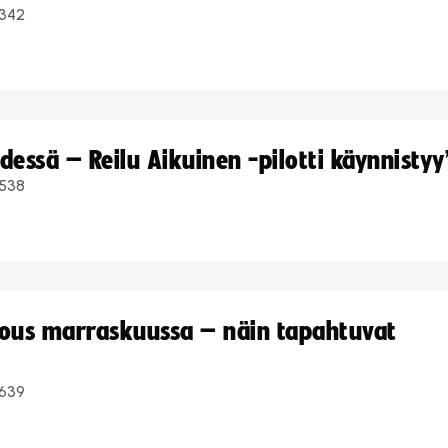
342
dessä – Reilu Aikuinen -pilotti käynnistyy
538
kous marraskuussa – näin tapahtuvat
639