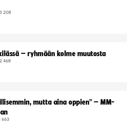
3 208
kkilässä – ryhmään kolme muutosta
2 468
hallisemmin, mutta aina oppien” – MM-
aan
4 663