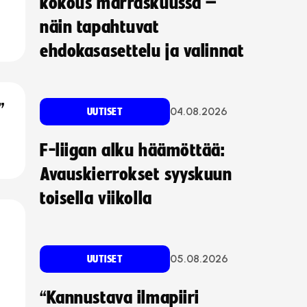
kokous marraskuussa –
näin tapahtuvat
ehdokasasettelu ja valinnat
”
04.08.2026
UUTISET
F-liigan alku häämöttää:
Avauskierrokset syyskuun
toisella viikolla
05.08.2026
UUTISET
“Kannustava ilmapiiri