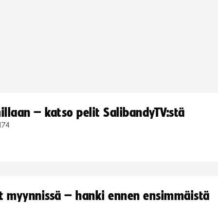
llaan – katso pelit SalibandyTV:stä
174
yt myynnissä – hanki ennen ensimmäistä