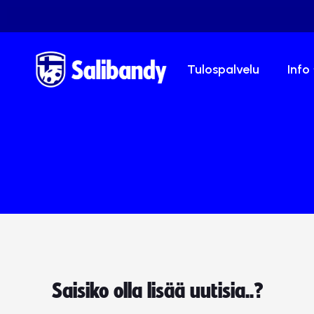
Tulospalvelu
Info
Saisiko olla lisää uutisia..?