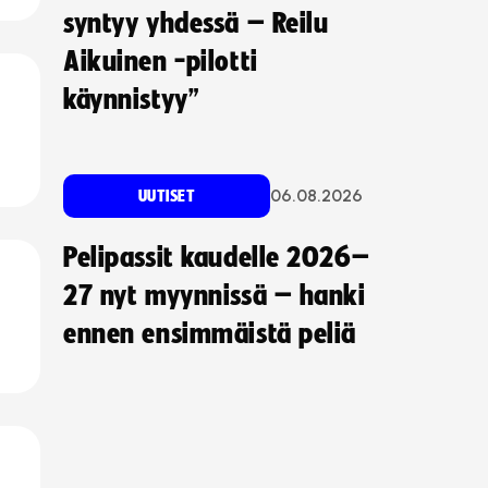
syntyy yhdessä – Reilu
Aikuinen -pilotti
käynnistyy”
06.08.2026
UUTISET
Pelipassit kaudelle 2026–
27 nyt myynnissä – hanki
ennen ensimmäistä peliä