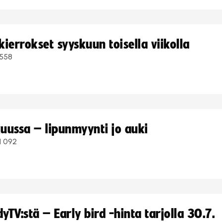
ierrokset syyskuun toisella viikolla
558
uussa – lipunmyynti jo auki
1 092
TV:stä – Early bird -hinta tarjolla 30.7.