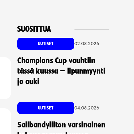
SUOSITTUA
02.08.2026
UUTISET
Champions Cup vauhtiin
tässä kuussa – lipunmyynti
jo auki
04.08.2026
UUTISET
Salibandyliiton varsinainen