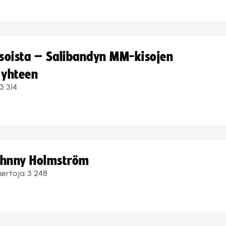
kisoista – Salibandyn MM-kisojen
 yhteen
3 314
Johnny Holmström
kertoja:
3 248