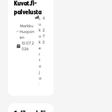
Kuvat.fi-
palvelusta
L
4
u
Markku
k
2
Huopon
u
7
en
k
2
10.07.2
e
026
r
t
o
j
a
: