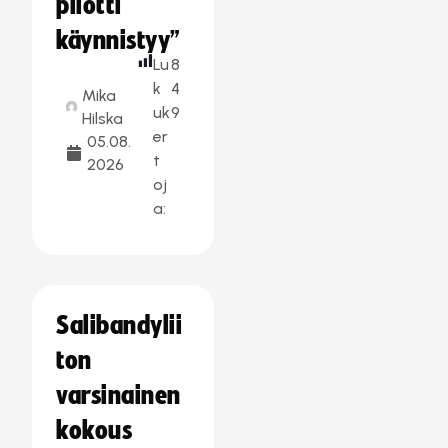
pilotti
käynnistyy”
Lu
8
k
4
Mika
uk
9
Hilska
er
05.08.
t
2026
oj
a:
Salibandylii
ton
varsinainen
kokous