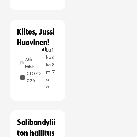
Kiitos, Jussi
Huovinen!
Lu
1
ku
6
Mika
ke
8
Hilska
rt
7
01.07.2
oj
026
a:
Salibandylii
ton hallitus