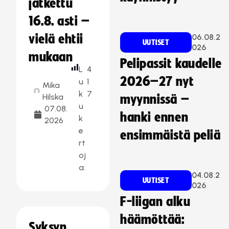
jatkettu
16.8. asti –
vielä ehtii
06.08.2
UUTISET
026
mukaan
Pelipassit kaudelle
L
4
2026–27 nyt
u
1
Mika
k
7
Hilska
myynnissä –
u
07.08.
hanki ennen
k
2026
e
ensimmäistä peliä
rt
oj
a:
04.08.2
UUTISET
026
F-liigan alku
häämöttää:
Syksyn