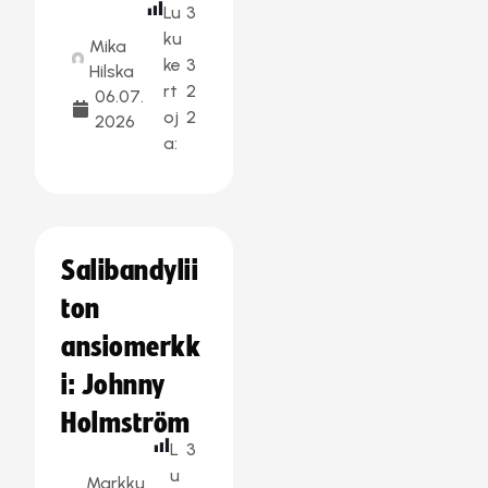
Lu
3
ku
Mika
ke
3
Hilska
rt
2
06.07.
oj
2
2026
a:
Salibandylii
ton
ansiomerkk
i: Johnny
Holmström
L
3
u
Markku