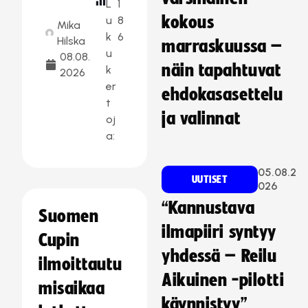
L
1
kokous
u
8
Mika
k
6
Hilska
marraskuussa –
u
08.08.
näin tapahtuvat
k
2026
er
ehdokasasettelu
t
ja valinnat
oj
a:
05.08.2
UUTISET
026
“Kannustava
Suomen
ilmapiiri syntyy
Cupin
yhdessä – Reilu
ilmoittautu
Aikuinen -pilotti
misaikaa
käynnistyy”