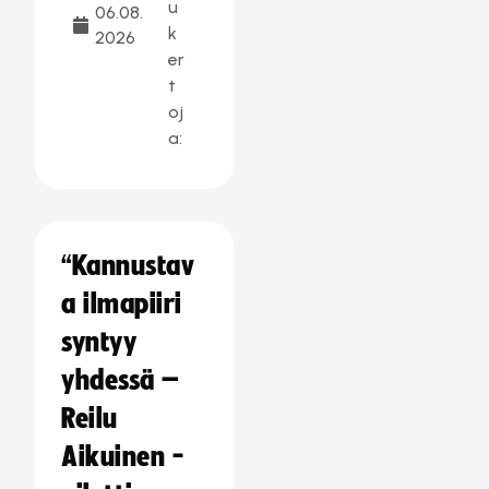
u
06.08.
k
2026
er
t
oj
a:
“Kannustav
a ilmapiiri
syntyy
yhdessä –
Reilu
Aikuinen -