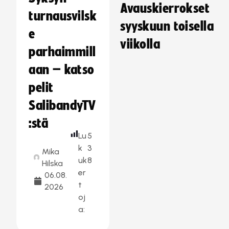
Avauskierrokset
turnausvilsk
syyskuun toisella
e
viikolla
parhaimmill
aan – katso
pelit
SalibandyTV
:stä
Lu
5
k
3
Mika
uk
8
Hilska
er
06.08.
t
2026
oj
a: