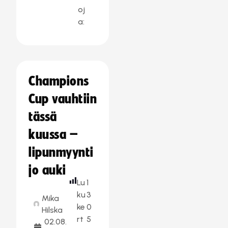
oj
a:
Champions
Cup vauhtiin
tässä
kuussa –
lipunmyynti
jo auki
Lu
1
ku
3
Mika
ke
0
Hilska
rt
5
02.08.