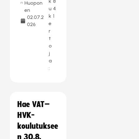
k
8
Huopon
u
4
en
k
1
02.07.2
e
026
r
t
o
j
a
:
Hae VAT–
HVK-
koulutuksee
n 30.8.