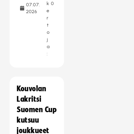
k
0
07.07.
e
2026
r
t
o
j
a
:
Kouvolan
Lakritsi
Suomen Cup
kutsuu
joukkueet