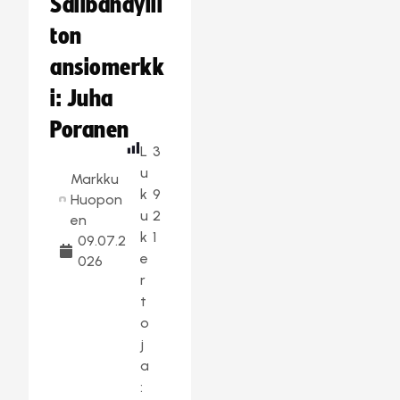
Salibandylii
ton
ansiomerkk
i: Juha
Poranen
L
3
u
Markku
k
9
Huopon
u
2
en
k
1
09.07.2
e
026
r
t
o
j
a
: