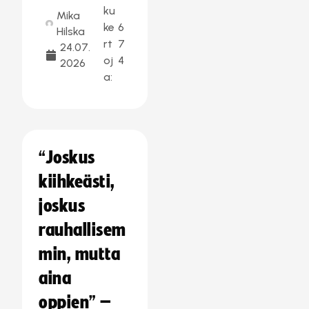
ku
Mika
ke
6
Hilska
rt
7
24.07.
oj
4
2026
a:
“Joskus
kiihkeästi,
joskus
rauhallisem
min, mutta
aina
oppien” –