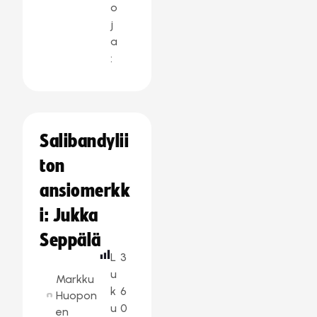
o
j
a
:
Salibandylii
ton
ansiomerkk
i: Jukka
Seppälä
L
3
u
Markku
k
6
Huopon
u
0
en