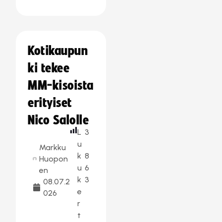
Kotikaupun
ki tekee
MM-kisoista
erityiset
Nico Salolle
L
3
u
Markku
k
8
Huopon
u
6
en
k
3
08.07.2
e
026
r
t