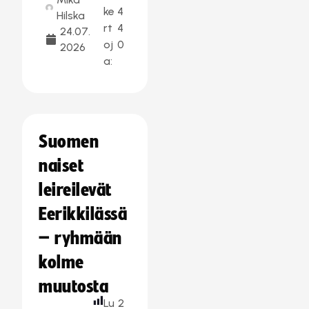
ke
4
Hilska
rt
4
24.07.
oj
0
2026
a:
Suomen
naiset
leireilevät
Eerikkilässä
– ryhmään
kolme
muutosta
Lu
2