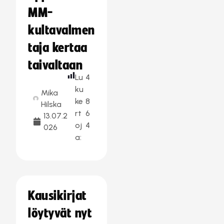
MM-
kultavalmen
taja kertaa
taivaltaan
Lu
4
ku
Mika
ke
8
Hilska
rt
6
13.07.2
oj
4
026
a:
Kausikirjat
löytyvät nyt