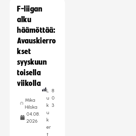
F-liigan
alku
häämöttää:
Avauskierro
kset
syyskuun
toisella
viikolla
L
8
u
0
Mika
k
3
Hilska
u
04.08.
k
2026
er
t