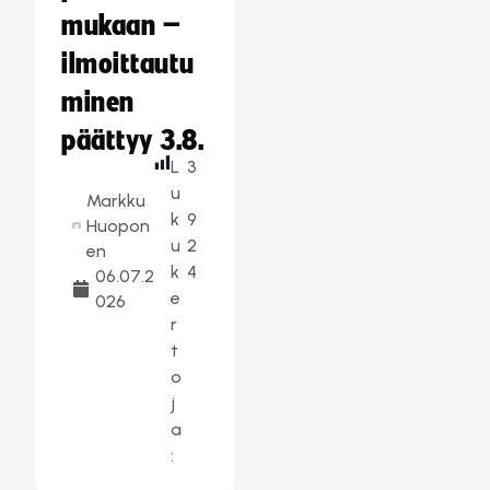
mukaan –
ilmoittautu
minen
päättyy 3.8.
L
3
u
Markku
k
9
Huopon
u
2
en
k
4
06.07.2
e
026
r
t
o
j
a
: