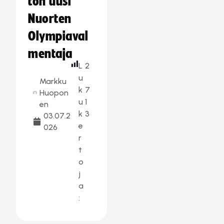
ton uusi
Nuorten
Olympiaval
mentaja
L
2
u
Markku
k
7
Huopon
u
1
en
k
3
03.07.2
e
026
r
t
o
j
a
: