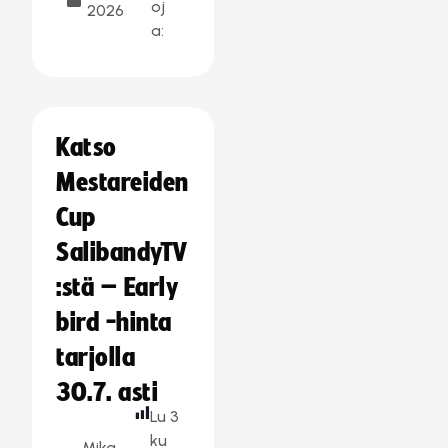
oj
2026
a:
Katso
Mestareiden
Cup
SalibandyTV
:stä – Early
bird -hinta
tarjolla
30.7. asti
Lu
3
ku
Mika