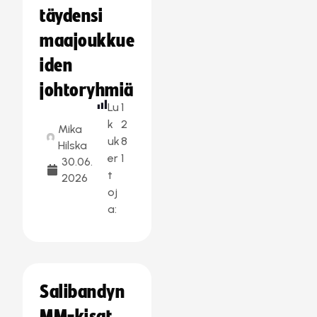
täydensi
maajoukkue
iden
johtoryhmiä
Lu
1
k
2
Mika
uk
8
Hilska
er
1
30.06.
t
2026
oj
a:
Salibandyn