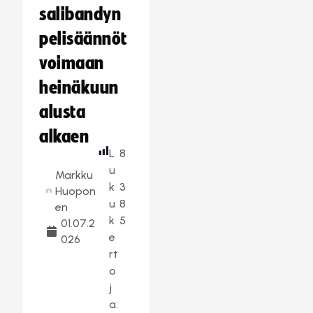
salibandyn
pelisäännöt
voimaan
heinäkuun
alusta
alkaen
L
8
u
Markku
k
3
Huopon
u
8
en
k
5
01.07.2
e
026
rt
o
j
a: