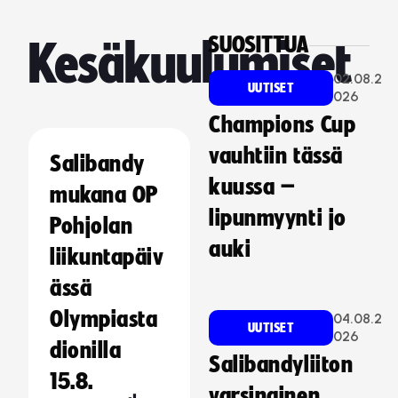
SUOSITTUA
Kesäkuulumiset
02.08.2
UUTISET
026
Champions Cup
vauhtiin tässä
Salibandy
kuussa –
mukana OP
lipunmyynti jo
Pohjolan
auki
liikuntapäiv
ässä
Olympiasta
04.08.2
UUTISET
026
dionilla
Salibandyliiton
15.8.
varsinainen