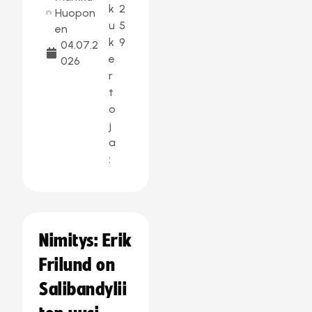
k
2
Huopon
u
5
en
k
9
04.07.2
e
026
r
t
o
j
a
:
Nimitys: Erik
Frilund on
Salibandylii