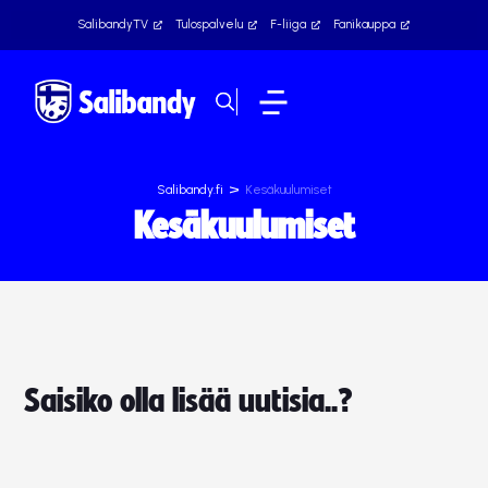
SalibandyTV
Tulospalvelu
F-liiga
Fanikauppa
>
Salibandy.fi
Kesäkuulumiset
Kesäkuulumiset
Saisiko olla lisää uutisia..?