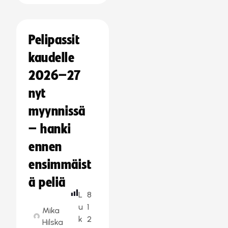
Pelipassit
kaudelle
2026–27
nyt
myynnissä
– hanki
ennen
ensimmäist
ä peliä
L
8
u
1
Mika
k
2
Hilska