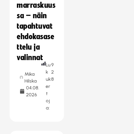
marraskuus
sa – näin
tapahtuvat
ehdokasase
ttelu ja
valinnat
Lu
9
k
2
Mika
uk
8
Hilska
er
04.08.
t
2026
oj
a: