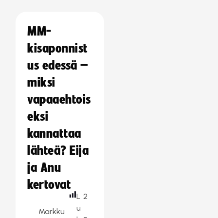
MM-
kisaponnist
us edessä –
miksi
vapaaehtois
eksi
kannattaa
lähteä? Eija
ja Anu
kertovat
L
2
u
Markku