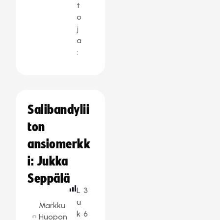
t
o
j
a
:
Salibandylii
ton
ansiomerkk
i: Jukka
Seppälä
L
3
u
Markku
k
6
Huopon