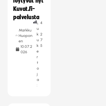
löytyvät nyt
Kuvat.fi-
palvelusta
L
4
u
Markku
k
2
Huopon
u
7
en
k
5
10.07.2
e
026
r
t
o
j
a
: