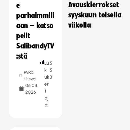
Avauskierrokset
e
syyskuun toisella
parhaimmill
viikolla
aan – katso
pelit
SalibandyTV
:stä
Lu
5
k
5
Mika
uk
3
Hilska
er
06.08.
t
2026
oj
a: