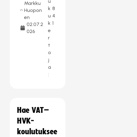
u
Markku
k
8
Huopon
u
4
en
k
1
02.07.2
e
026
r
t
o
j
a
:
Hae VAT–
HVK-
koulutuksee