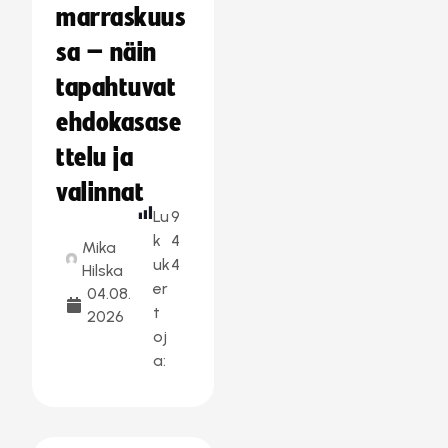
marraskuus
sa – näin
tapahtuvat
ehdokasase
ttelu ja
valinnat
Lu
9
k
4
Mika
uk
4
Hilska
er
04.08.
t
2026
oj
a: