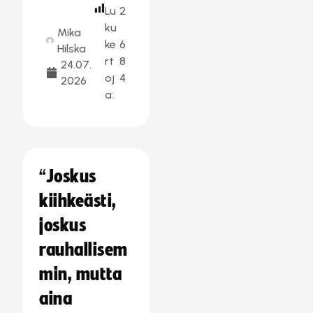
Lu
2
ku
Mika
ke
6
Hilska
rt
8
24.07.
oj
4
2026
a:
“Joskus
kiihkeästi,
joskus
rauhallisem
min, mutta
aina