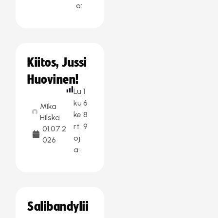
a:
Kiitos, Jussi
Huovinen!
Lu
1
ku
6
Mika
ke
8
Hilska
rt
9
01.07.2
oj
026
a:
Salibandylii