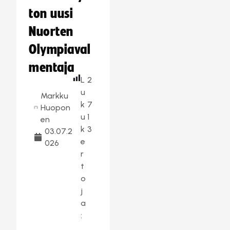
ton uusi
Nuorten
Olympiaval
mentaja
L
2
u
Markku
k
7
Huopon
u
1
en
k
3
03.07.2
e
026
r
t
o
j
a
: