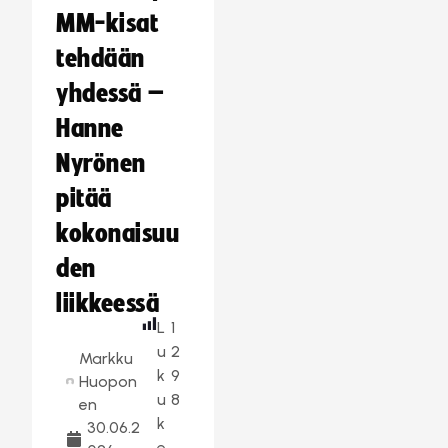
MM-kisat
tehdään
yhdessä –
Hanne
Nyrönen
pitää
kokonaisuu
den
liikkeessä
L
1
u
2
Markku
k
9
Huopon
u
8
en
k
30.06.2
e