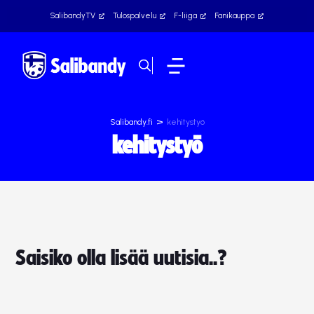
SalibandyTV
Tulospalvelu
F-liiga
Fanikauppa
>
Salibandy.fi
kehitystyö
kehitystyö
Saisiko olla lisää uutisia..?