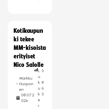
:
Kotikaupun
ki tekee
MM-kisoista
erityiset
Nico Salolle
L
3
u
Markku
k
8
Huopon
u
6
en
k
3
08.07.2
e
026
r