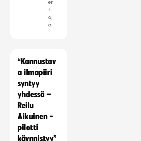
er
t
oj
a:
“Kannustav
a ilmapiiri
syntyy
yhdessä –
Reilu
Aikuinen -
pilotti
käynnistyy”