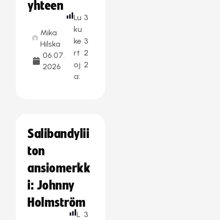
yhteen
Lu
3
ku
Mika
ke
3
Hilska
rt
2
06.07.
oj
2
2026
a:
Salibandylii
ton
ansiomerkk
i: Johnny
Holmström
L
3