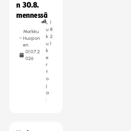
n 30.8.
mennessä
L
1
u
8
Markku
k
2
Huopon
u
1
en
k
01.07.2
e
026
r
t
o
j
a
: