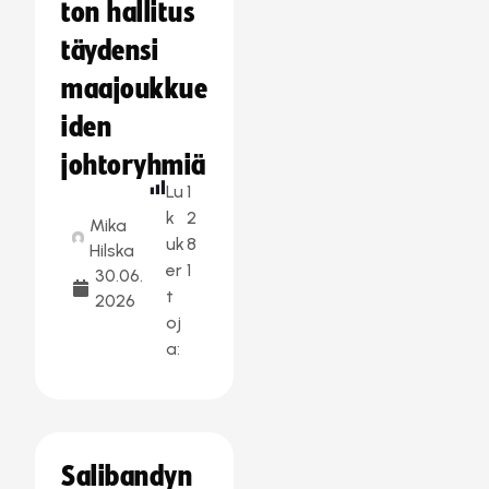
ton hallitus
täydensi
maajoukkue
iden
johtoryhmiä
Lu
1
k
2
Mika
uk
8
Hilska
er
1
30.06.
t
2026
oj
a:
Salibandyn