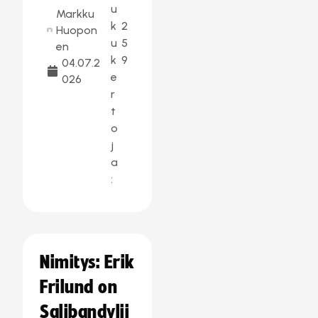
u
Markku
k
2
Huopon
u
5
en
k
9
04.07.2
e
026
r
t
o
j
a
:
Nimitys: Erik
Frilund on
Salibandylii