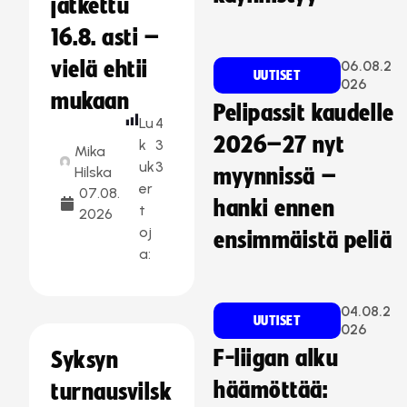
jatkettu
16.8. asti –
vielä ehtii
06.08.2
UUTISET
026
mukaan
Pelipassit kaudelle
Lu
4
2026–27 nyt
k
3
Mika
uk
3
Hilska
myynnissä –
er
07.08.
hanki ennen
t
2026
oj
ensimmäistä peliä
a:
04.08.2
UUTISET
026
F-liigan alku
Syksyn
häämöttää:
turnausvilsk