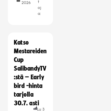
t
2026
oj
a:
Katso
Mestareiden
Cup
SalibandyTV
:stä – Early
bird -hinta
tarjolla
30.7. asti
Lu
3