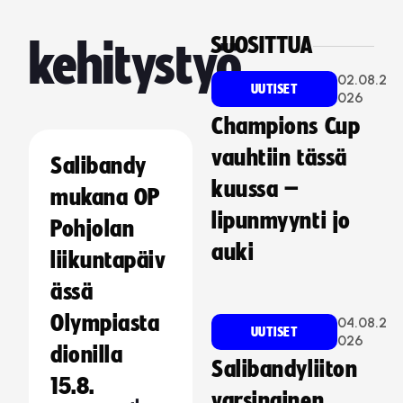
SUOSITTUA
kehitystyö
02.08.2
UUTISET
026
Champions Cup
vauhtiin tässä
Salibandy
kuussa –
mukana OP
lipunmyynti jo
Pohjolan
auki
liikuntapäiv
ässä
Olympiasta
04.08.2
UUTISET
026
dionilla
Salibandyliiton
15.8.
varsinainen