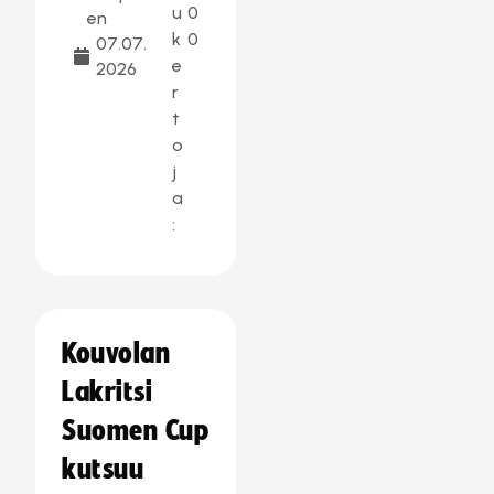
u
0
en
k
0
07.07.
e
2026
r
t
o
j
a
:
Kouvolan
Lakritsi
Suomen Cup
kutsuu