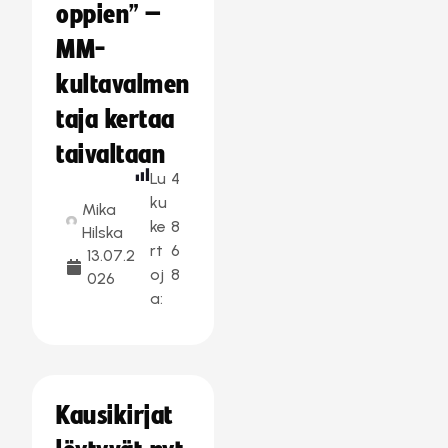
oppien” –
MM-
kultavalmen
taja kertaa
taivaltaan
Lu
4
ku
Mika
ke
8
Hilska
rt
6
13.07.2
oj
8
026
a:
Kausikirjat