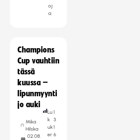
oj
a:
Champions
Cup vauhtiin
tässä
kuussa –
lipunmyynti
jo auki
Lu
1
k
3
Mika
uk
1
Hilska
er
6
02.08.