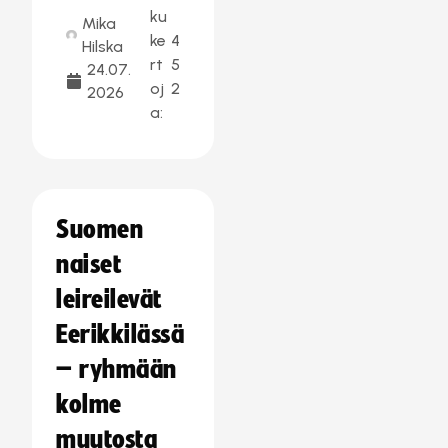
ku
Mika
ke
4
Hilska
rt
5
24.07.
oj
2
2026
a:
Suomen
naiset
leireilevät
Eerikkilässä
– ryhmään
kolme
muutosta