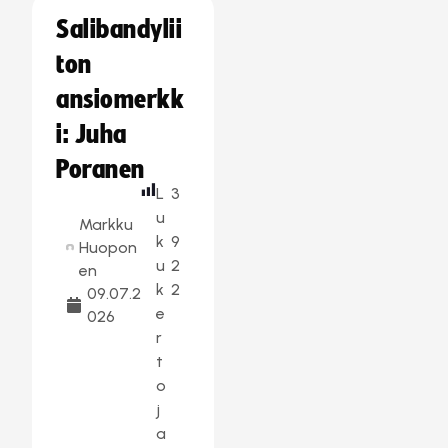
Salibandylii
ton
ansiomerkk
i: Juha
Poranen
L
3
u
Markku
k
9
Huopon
u
2
en
k
2
09.07.2
e
026
r
t
o
j
a