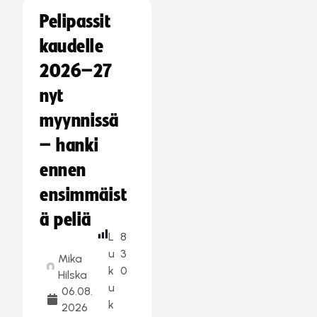
Pelipassit
kaudelle
2026–27
nyt
myynnissä
– hanki
ennen
ensimmäist
ä peliä
L
8
u
3
Mika
k
0
Hilska
u
06.08.
k
2026