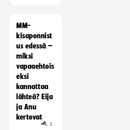
MM-
kisaponnist
us edessä –
miksi
vapaaehtois
eksi
kannattaa
lähteä? Eija
ja Anu
kertovat
L
2