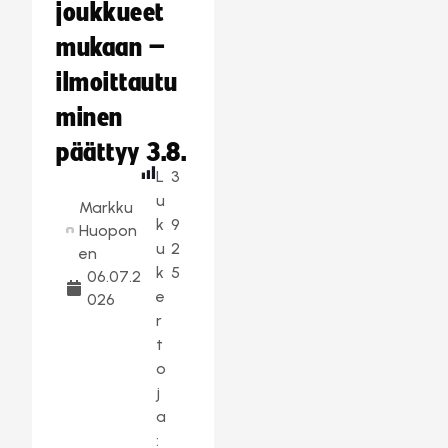
joukkueet
mukaan –
ilmoittautu
minen
päättyy 3.8.
L
3
u
Markku
k
9
Huopon
u
2
en
k
5
06.07.2
e
026
r
t
o
j
a
: