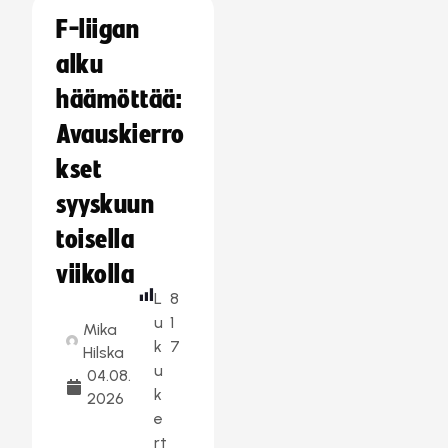
F-liigan
alku
häämöttää:
Avauskierro
kset
syyskuun
toisella
viikolla
L
8
u
1
Mika
k
7
Hilska
u
04.08.
k
2026
e
rt