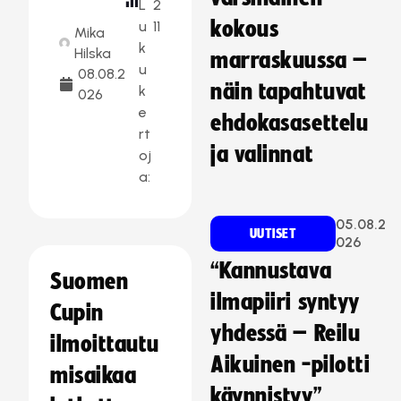
L
2
kokous
u
11
Mika
k
Hilska
marraskuussa –
u
08.08.2
näin tapahtuvat
k
026
e
ehdokasasettelu
rt
ja valinnat
oj
a:
05.08.2
UUTISET
026
“Kannustava
Suomen
ilmapiiri syntyy
Cupin
yhdessä – Reilu
ilmoittautu
Aikuinen -pilotti
misaikaa
käynnistyy”