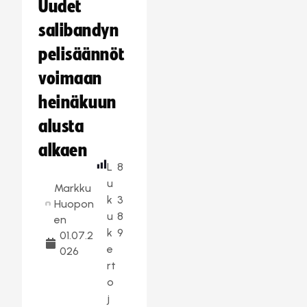
Uudet
salibandyn
pelisäännöt
voimaan
heinäkuun
alusta
alkaen
L
8
u
Markku
k
3
Huopon
u
8
en
k
9
01.07.2
e
026
rt
o
j