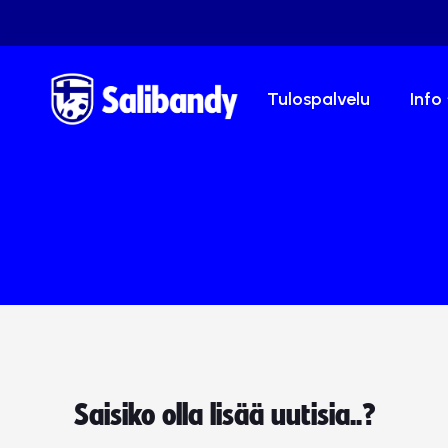
Tulospalvelu
Info
Saisiko olla lisää uutisia..?