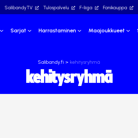
SalibandyTV
Tulospalvelu
F-liiga
Fanikauppa
Sarjat
Harrastaminen
Maajoukkueet
Salibandy.fi
>
kehitysryhmä
kehitysryhmä