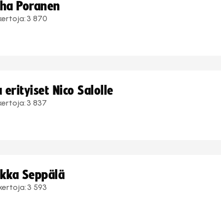
uha Poranen
kertoja:
3 870
erityiset Nico Salolle
kertoja:
3 837
ukka Seppälä
kertoja:
3 593