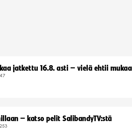
a jatkettu 16.8. asti – vielä ehtii muka
47
llaan – katso pelit SalibandyTV:stä
253