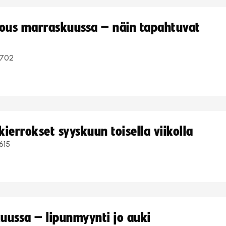
kous marraskuussa – näin tapahtuvat
702
ierrokset syyskuun toisella viikolla
615
uussa – lipunmyynti jo auki