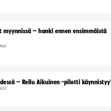
yt myynnissä – hanki ennen ensimmäistä
466
dessä – Reilu Aikuinen -pilotti käynnistyy
602