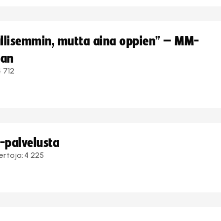
hallisemmin, mutta aina oppien” – MM-
aan
4 712
i-palvelusta
ertoja:
4 225