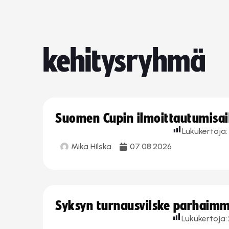
kehitysryhmä
Suomen Cupin ilmoittautumisaika
Lukukertoja:
Mika Hilska
07.08.2026
Syksyn turnausvilske parhaimmi
Lukukertoja: