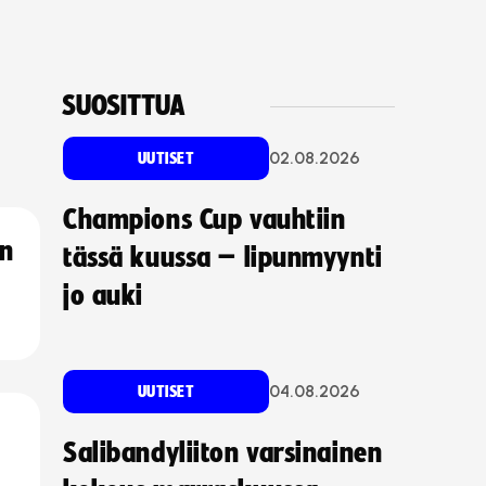
SUOSITTUA
02.08.2026
UUTISET
Champions Cup vauhtiin
an
tässä kuussa – lipunmyynti
jo auki
04.08.2026
UUTISET
Salibandyliiton varsinainen