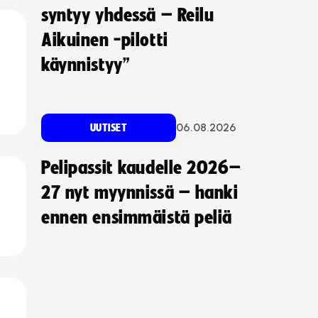
syntyy yhdessä – Reilu
Aikuinen -pilotti
käynnistyy”
06.08.2026
UUTISET
Pelipassit kaudelle 2026–
27 nyt myynnissä – hanki
ennen ensimmäistä peliä