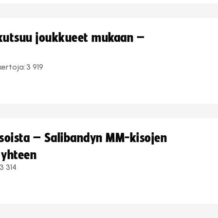
 kutsuu joukkueet mukaan –
kertoja:
3 919
kisoista – Salibandyn MM-kisojen
 yhteen
3 314