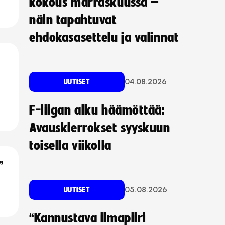
kokous marraskuussa –
näin tapahtuvat
ehdokasasettelu ja valinnat
04.08.2026
UUTISET
F-liigan alku häämöttää:
Avauskierrokset syyskuun
toisella viikolla
”
05.08.2026
UUTISET
“Kannustava ilmapiiri