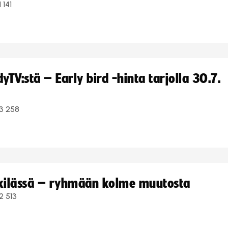
1 141
TV:stä – Early bird -hinta tarjolla 30.7.
3 258
kkilässä – ryhmään kolme muutosta
2 513