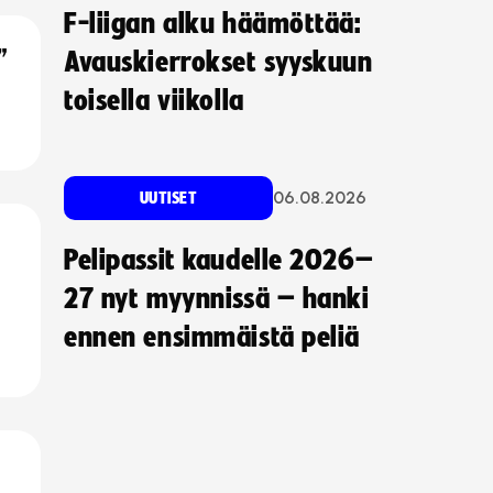
F-liigan alku häämöttää:
”
Avauskierrokset syyskuun
toisella viikolla
06.08.2026
UUTISET
Pelipassit kaudelle 2026–
27 nyt myynnissä – hanki
ennen ensimmäistä peliä