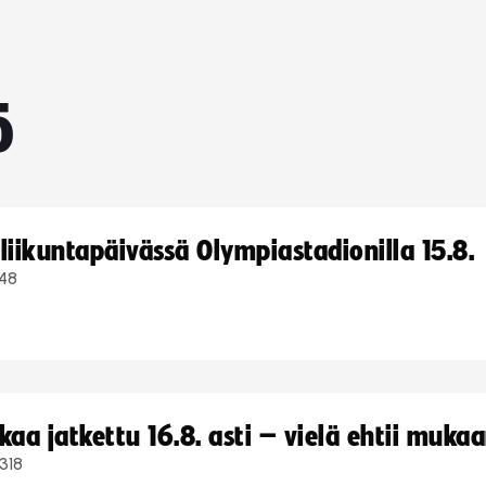
ö
iikuntapäivässä Olympiastadionilla 15.8.
48
a jatkettu 16.8. asti – vielä ehtii muka
318