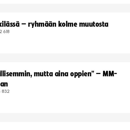
kkilässä – ryhmään kolme muutosta
2 618
hallisemmin, mutta aina oppien” – MM-
aan
4 832