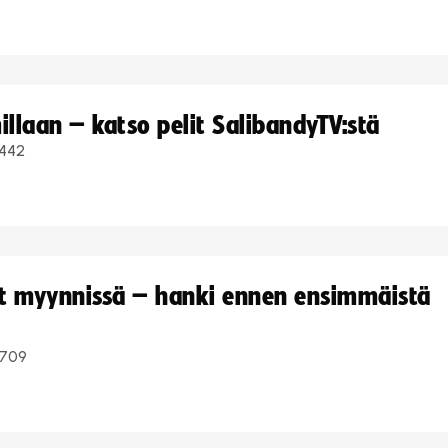
llaan – katso pelit SalibandyTV:stä
442
yt myynnissä – hanki ennen ensimmäistä
709