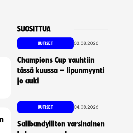
SUOSITTUA
02.08.2026
UUTISET
Champions Cup vauhtiin
tässä kuussa – lipunmyynti
jo auki
04.08.2026
UUTISET
an
Salibandyliiton varsinainen