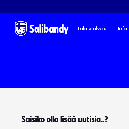
Tulospalvelu
Info
Saisiko olla lisää uutisia..?