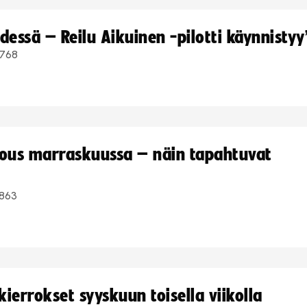
dessä – Reilu Aikuinen -pilotti käynnistyy
768
kous marraskuussa – näin tapahtuvat
863
ierrokset syyskuun toisella viikolla