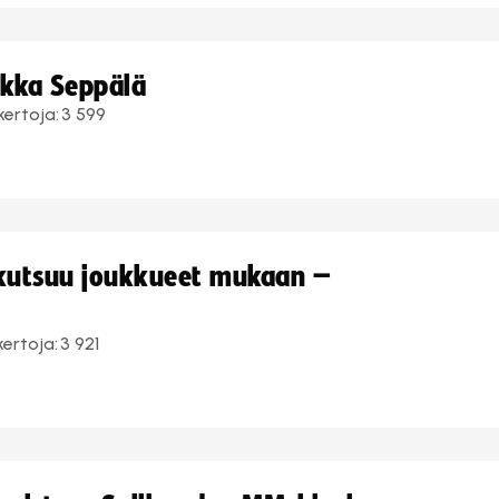
ukka Seppälä
kertoja:
3 599
 kutsuu joukkueet mukaan –
kertoja:
3 921