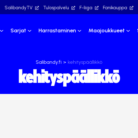
SalibandyTV
Tulospalvelu
F-liiga
Fanikauppa
Sarjat
Harrastaminen
Maajoukkueet
Salibandy.fi
>
kehityspäällikkö
kehityspäällikkö