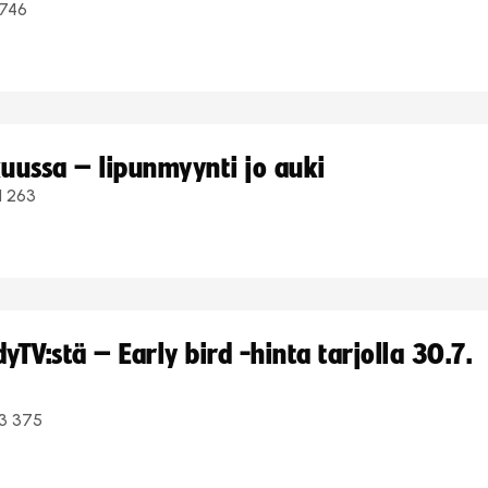
746
uussa – lipunmyynti jo auki
1 263
TV:stä – Early bird -hinta tarjolla 30.7.
3 375