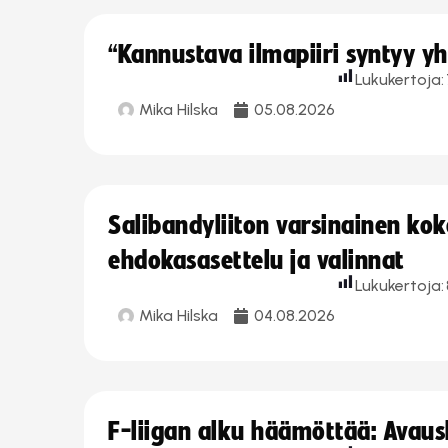
“Kannustava ilmapiiri syntyy yh
Lukukertoja:
Mika Hilska
05.08.2026
Salibandyliiton varsinainen ko
ehdokasasettelu ja valinnat
Lukukertoja:
Mika Hilska
04.08.2026
F-liigan alku häämöttää: Avausk