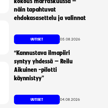
kokous marraskuussa –
näin tapahtuvat
ehdokasasettelu ja valinnat
05.08.2026
UUTISET
“Kannustava ilmapiiri
syntyy yhdessä – Reilu
Aikuinen -pilotti
käynnistyy”
04.08.2026
UUTISET