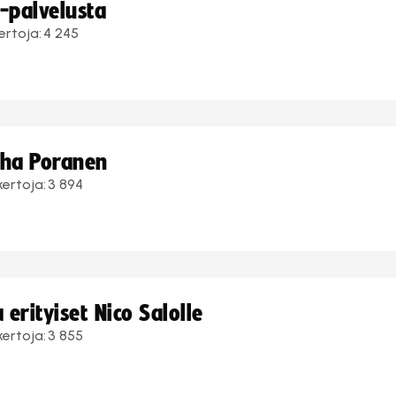
i-palvelusta
ertoja:
4 245
uha Poranen
kertoja:
3 894
erityiset Nico Salolle
kertoja:
3 855