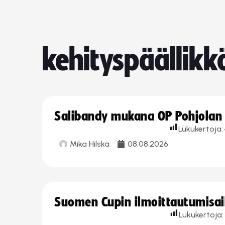
kehityspäällikk
Salibandy mukana OP Pohjolan l
Lukukertoja:
Mika Hilska
08.08.2026
Suomen Cupin ilmoittautumisaika
Lukukertoja: