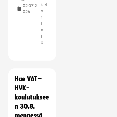
k
4
02.07.2
e
026
r
t
o
j
a
:
Hae VAT–
HVK-
koulutuksee
n 30.8.
mennessä