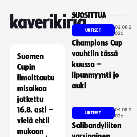
SUOSITTUA
kaverikirja
02.08.2
UUTISET
026
Champions Cup
vauhtiin tässä
Suomen
kuussa –
Cupin
lipunmyynti jo
ilmoittautu
auki
misaikaa
jatkettu
16.8. asti –
04.08.2
UUTISET
026
vielä ehtii
Salibandyliiton
mukaan
varsinainen