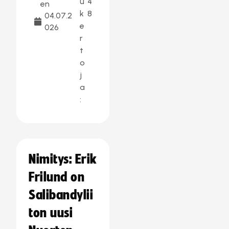
u
4
en
k
8
04.07.2
e
026
r
t
o
j
a
:
Nimitys: Erik
Frilund on
Salibandylii
ton uusi