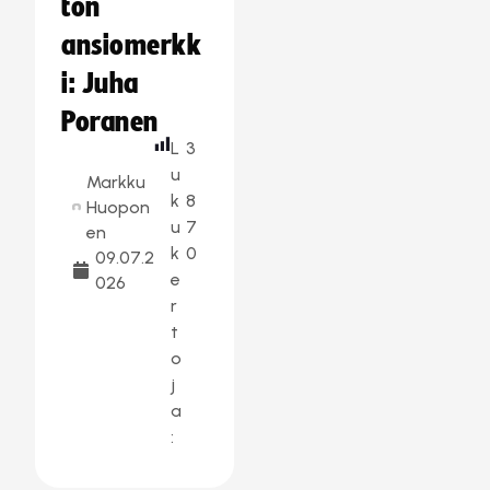
ton
ansiomerkk
i: Juha
Poranen
L
3
u
Markku
k
8
Huopon
u
7
en
k
0
09.07.2
e
026
r
t
o
j
a
: