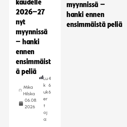
kaudelle
myynnissä –
2026–27
hanki ennen
nyt
ensimmäistä peliä
myynnissä
– hanki
ennen
ensimmäist
ä peliä
Lu
4
k
6
Mika
uk
6
Hilska
er
06.08.
t
2026
oj
a: