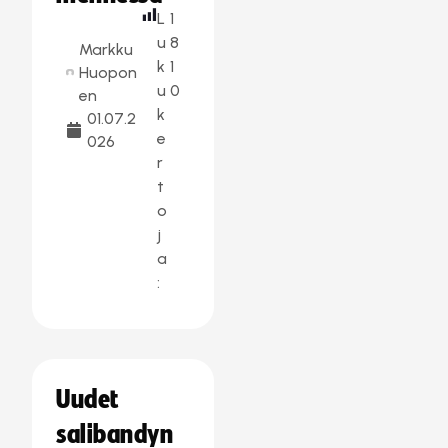
L
1
u
8
Markku
k
1
Huopon
u
0
en
k
01.07.2
e
026
r
t
o
j
a
:
Uudet
salibandyn