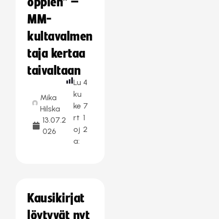
oppien” –
MM-
kultavalmen
taja kertaa
taivaltaan
Lu
4
ku
Mika
ke
7
Hilska
rt
1
13.07.2
oj
2
026
a:
Kausikirjat
löytyvät nyt