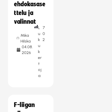
ehdokasase
ttelu ja
valinnat
L
7
u
0
Mika
k
2
Hilska
u
04.08.
k
2026
er
t
oj
a:
F-liigan