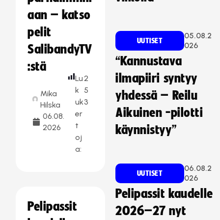
aan – katso
pelit
05.08.2
UUTISET
026
SalibandyTV
“Kannustava
:stä
ilmapiiri syntyy
Lu
2
k
5
Mika
yhdessä – Reilu
uk
3
Hilska
Aikuinen -pilotti
er
06.08.
t
2026
käynnistyy”
oj
a:
06.08.2
UUTISET
026
Pelipassit kaudelle
Pelipassit
2026–27 nyt