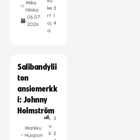
ku
Mika
ke
3
Hilska
rt
1
06.07.
oj
4
2026
a:
Salibandylii
ton
ansiomerkk
i: Johnny
Holmström
L
3
u
Markku
k
2
Huopon