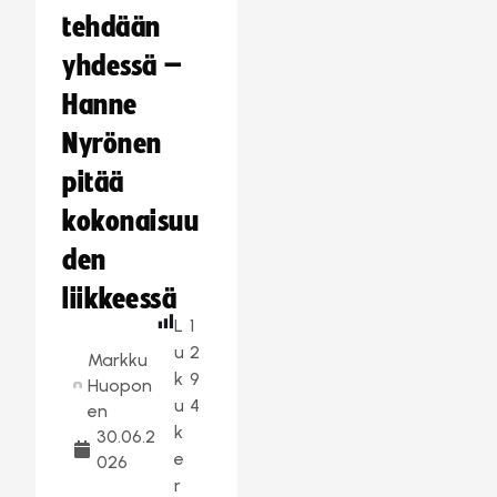
tehdään
yhdessä –
Hanne
Nyrönen
pitää
kokonaisuu
den
liikkeessä
L
1
u
2
Markku
k
9
Huopon
u
4
en
k
30.06.2
e
026
r