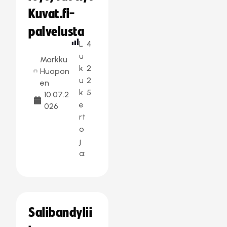
Kuvat.fi-
palvelusta
L
4
u
Markku
k
2
Huopon
u
2
en
k
5
10.07.2
e
026
rt
o
j
a:
Salibandylii