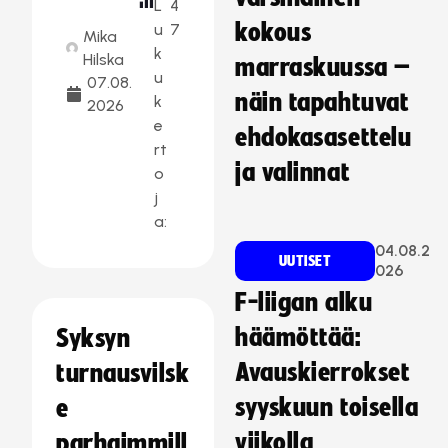
L
4
kokous
u
7
Mika
k
Hilska
marraskuussa –
u
07.08.
näin tapahtuvat
k
2026
e
ehdokasasettelu
rt
ja valinnat
o
j
a:
04.08.2
UUTISET
026
F-liigan alku
häämöttää:
Syksyn
Avauskierrokset
turnausvilsk
syyskuun toisella
e
viikolla
parhaimmill