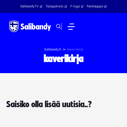
SalibandyTV
Tulospalvelu
F-liiga
Fanikauppa
>
Salibandy.fi
kaverikirja
kaverikirja
Saisiko olla lisää uutisia..?