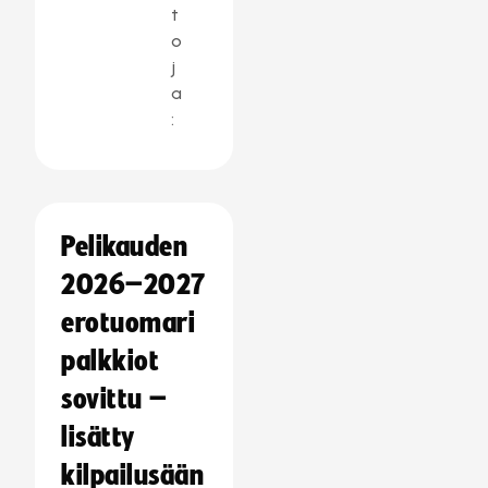
t
o
j
a
:
Pelikauden
2026–2027
erotuomari
palkkiot
sovittu –
lisätty
kilpailusään