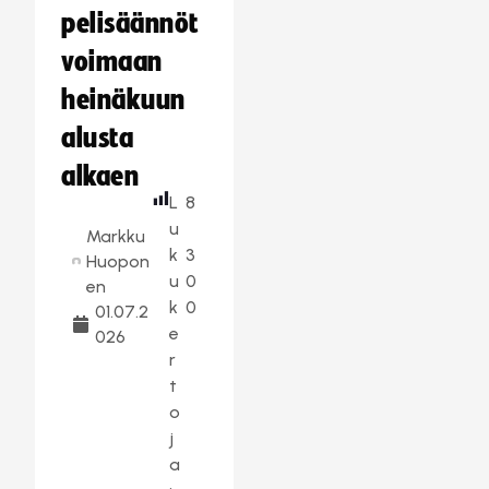
pelisäännöt
voimaan
heinäkuun
alusta
alkaen
L
8
u
Markku
k
3
Huopon
u
0
en
k
0
01.07.2
e
026
r
t
o
j
a