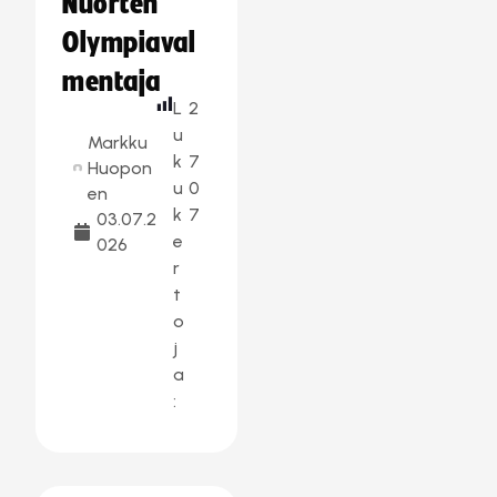
Nuorten
Olympiaval
mentaja
L
2
u
Markku
k
7
Huopon
u
0
en
k
7
03.07.2
e
026
r
t
o
j
a
: