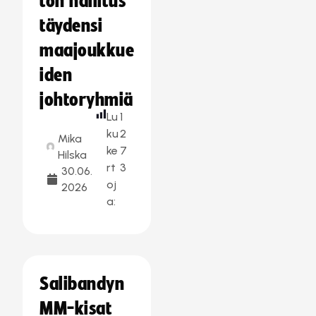
ton hallitus
täydensi
maajoukkue
iden
johtoryhmiä
Lu
1
ku
2
Mika
ke
7
Hilska
rt
3
30.06.
oj
2026
a:
Salibandyn
MM-kisat