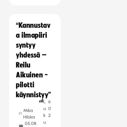
“Kannustav
a ilmapiiri
syntyy
yhdessä –
Reilu
Aikuinen -
pilotti
käynnistyy”
L
6
u
0
Mika
k
2
Hilska
u
05.08.