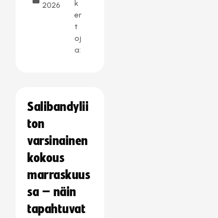
k
2026
er
t
oj
a:
Salibandylii
ton
varsinainen
kokous
marraskuus
sa – näin
tapahtuvat