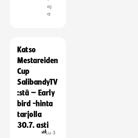
oj
a:
Katso
Mestareiden
Cup
SalibandyTV
:stä – Early
bird -hinta
tarjolla
30.7. asti
Lu
3