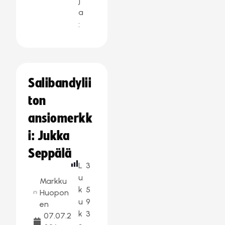
j
a
:
Salibandylii
ton
ansiomerkk
i: Jukka
Seppälä
L
3
u
Markku
k
5
Huopon
u
9
en
k
3
07.07.2