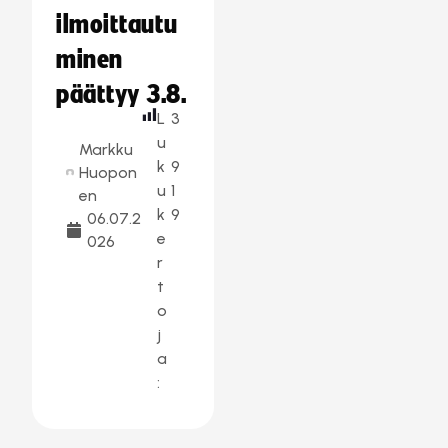
ilmoittautu
minen
päättyy 3.8.
L
3
u
Markku
k
9
Huopon
u
1
en
k
9
06.07.2
e
026
r
t
o
j
a
: