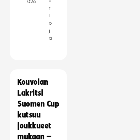
e
026
r
t
o
j
a
:
Kouvolan
Lakritsi
Suomen Cup
kutsuu
joukkueet
mukaan –