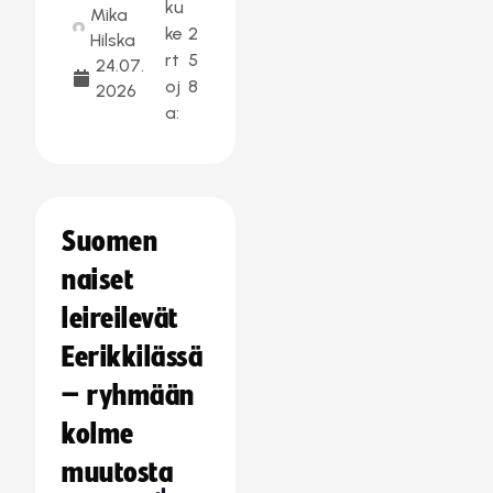
ku
Mika
ke
2
Hilska
rt
5
24.07.
oj
8
2026
a:
Suomen
naiset
leireilevät
Eerikkilässä
– ryhmään
kolme
muutosta