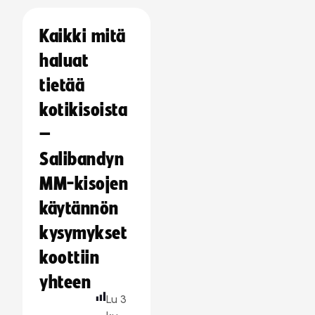
Kaikki mitä
haluat
tietää
kotikisoista
–
Salibandyn
MM-kisojen
käytännön
kysymykset
koottiin
yhteen
Lu
3