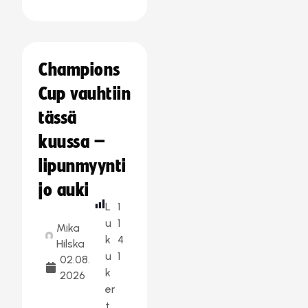
Champions
Cup vauhtiin
tässä
kuussa –
lipunmyynti
jo auki
L
1
u
1
Mika
k
4
Hilska
u
1
02.08.
k
2026
er
t