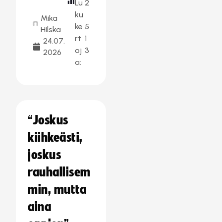
Lu
2
ku
Mika
ke
5
Hilska
rt
1
24.07.
oj
3
2026
a:
“Joskus
kiihkeästi,
joskus
rauhallisem
min, mutta
aina