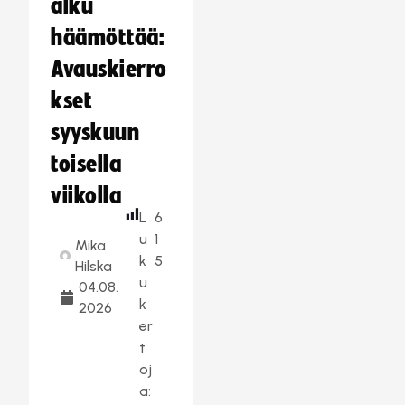
alku
häämöttää:
Avauskierro
kset
syyskuun
toisella
viikolla
L
6
u
1
Mika
k
5
Hilska
u
04.08.
k
2026
er
t
oj
a: