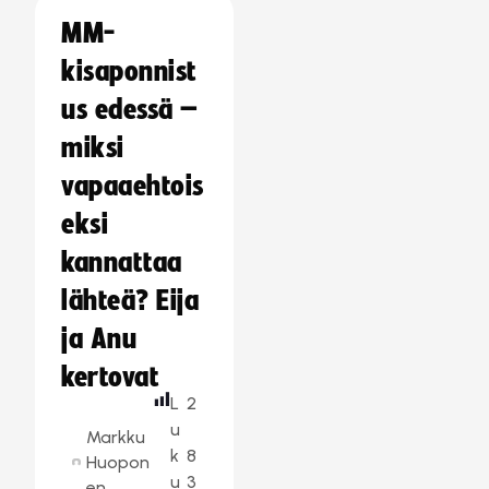
MM-
kisaponnist
us edessä –
miksi
vapaaehtois
eksi
kannattaa
lähteä? Eija
ja Anu
kertovat
L
2
u
Markku
k
8
Huopon
u
3
en