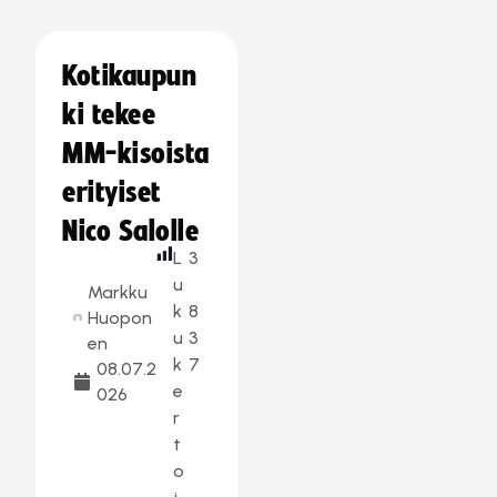
Kotikaupun
ki tekee
MM-kisoista
erityiset
Nico Salolle
L
3
u
Markku
k
8
Huopon
u
3
en
k
7
08.07.2
e
026
r
t
o