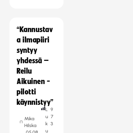
“Kannustav
a ilmapiiri
syntyy
yhdessä –
Reilu
Aikuinen -
pilotti
käynnistyy”
L
9
u
7
Mika
k
3
Hilska
u
05.08.