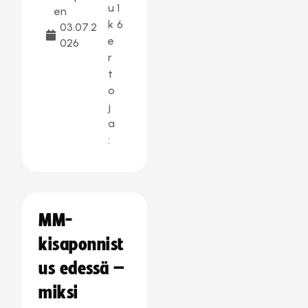
u
1
en
k
6
03.07.2
e
026
r
t
o
j
a
:
MM-
kisaponnist
us edessä –
miksi