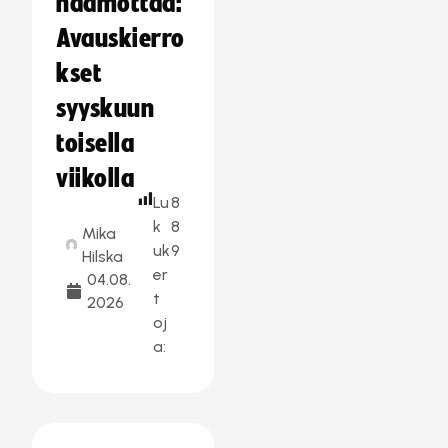
häämöttää:
Avauskierro
kset
syyskuun
toisella
viikolla
Lu
8
k
8
Mika
uk
9
Hilska
er
04.08.
t
2026
oj
a: