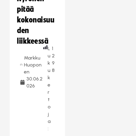
pitää
kokonaisuu
den
liikkeessä
L
1
u
2
Markku
k
9
Huopon
u
8
en
k
30.06.2
e
026
r
t
o
j
a
: