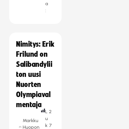
a
:
Nimitys: Erik
Frilund on
Salibandylii
ton uusi
Nuorten
Olympiaval
mentaja
L
2
u
Markku
k
7
Huopon