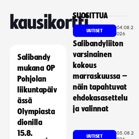
SUOSITTUA
kausikortti
04.08.2
UUTISET
026
Salibandyliiton
varsinainen
Salibandy
kokous
mukana OP
marraskuussa –
Pohjolan
näin tapahtuvat
liikuntapäiv
ehdokasasettelu
ässä
ja valinnat
Olympiasta
dionilla
15.8.
05.08.2
UUTISET