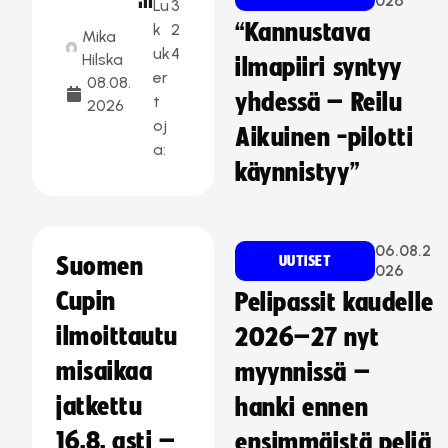
026
Lu
3
“Kannustava
k
2
Mika
uk
4
Hilska
ilmapiiri syntyy
er
08.08.
yhdessä – Reilu
t
2026
oj
Aikuinen -pilotti
a:
käynnistyy”
06.08.2
Suomen
UUTISET
026
Cupin
Pelipassit kaudelle
ilmoittautu
2026–27 nyt
misaikaa
myynnissä –
jatkettu
hanki ennen
16.8. asti –
ensimmäistä peliä