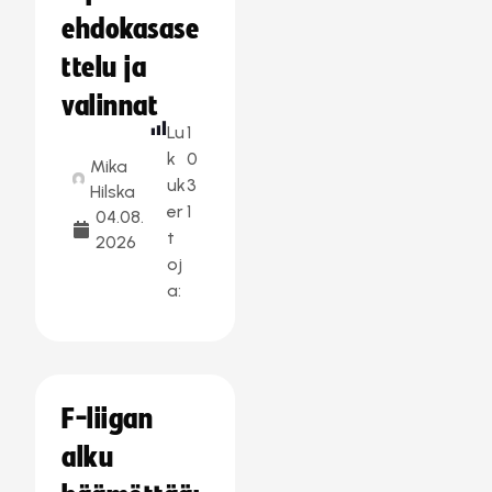
ehdokasase
ttelu ja
valinnat
Lu
1
k
0
Mika
uk
3
Hilska
er
1
04.08.
t
2026
oj
a:
F-liigan
alku