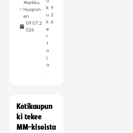
u
Markku
k
9
Huopon
u
2
en
k
6
09.07.2
e
026
r
t
o
j
a
:
Kotikaupun
ki tekee
MM-kisoista