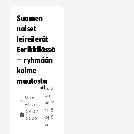
Suomen
naiset
leireilevät
Eerikkilässä
– ryhmään
kolme
muutosta
Lu
2
ku
Mika
ke
7
Hilska
rt
5
24.07.
oj
5
2026
a: