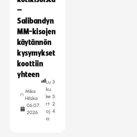
–
Salibandyn
MM-kisojen
käytännön
kysymykset
koottiin
yhteen
Lu
3
ku
Mika
ke
3
Hilska
rt
2
06.07.
oj
4
2026
a: