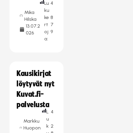
Lu
4
ku
Mika
ke
8
Hilska
rt
7
13.07.2
oj
9
026
a:
Kausikirjat
löytyvät nyt
Kuvat.fi-
palvelusta
L
4
u
Markku
k
2
Huopon