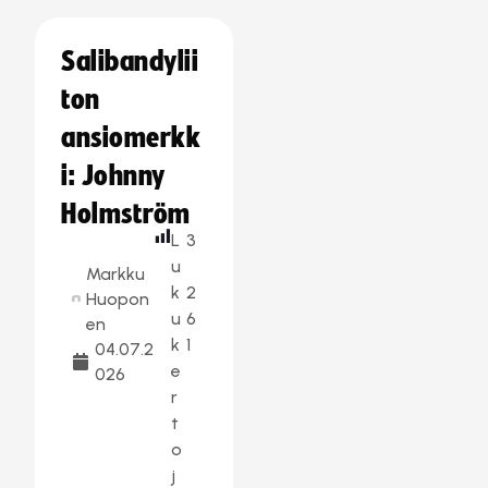
Salibandylii
ton
ansiomerkk
i: Johnny
Holmström
L
3
u
Markku
k
2
Huopon
u
6
en
k
1
04.07.2
e
026
r
t
o
j