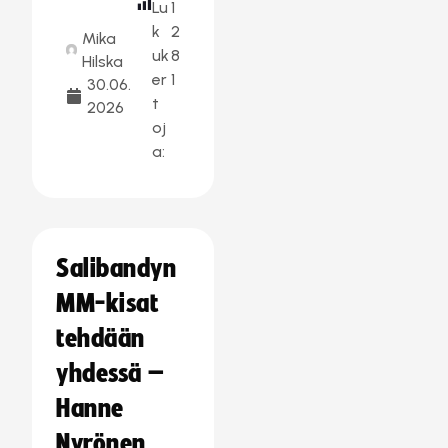
Lu
1
k
2
Mika
uk
8
Hilska
er
1
30.06.
t
2026
oj
a:
Salibandyn
MM-kisat
tehdään
yhdessä –
Hanne
Nyrönen