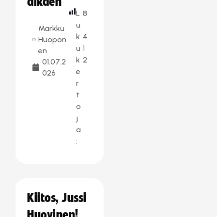
alkaen
L
8
u
Markku
k
4
Huopon
u
1
en
k
2
01.07.2
e
026
r
t
o
j
a
:
Kiitos, Jussi
Huovinen!