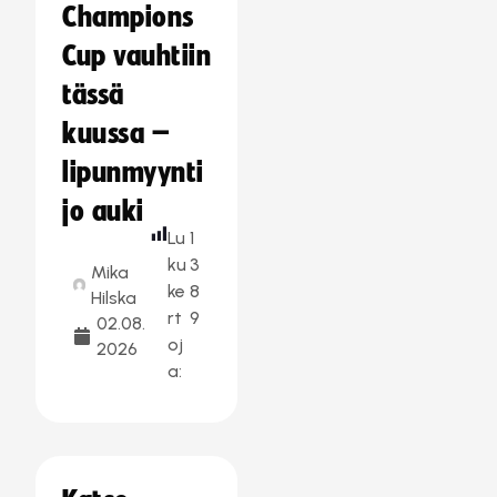
Champions
Cup vauhtiin
tässä
kuussa –
lipunmyynti
jo auki
Lu
1
ku
3
Mika
ke
8
Hilska
rt
9
02.08.
oj
2026
a: