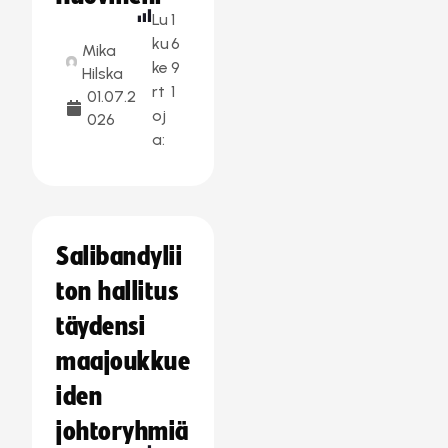
Lu
1
ku
6
Mika
ke
9
Hilska
rt
1
01.07.2
oj
026
a:
Salibandylii
ton hallitus
täydensi
maajoukkue
iden
johtoryhmiä