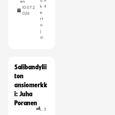
u
8
en
k
4
10.07.2
e
026
rt
o
j
a:
Salibandylii
ton
ansiomerkk
i: Juha
Poranen
L
3