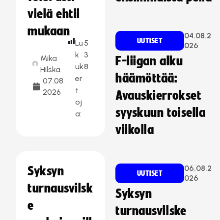
vielä ehtii
mukaan
04.08.2
UUTISET
Lu
5
026
k
3
Mika
F-liigan alku
uk
8
Hilska
häämöttää:
er
07.08.
t
2026
Avauskierrokset
oj
syyskuun toisella
a:
viikolla
06.08.2
Syksyn
UUTISET
026
turnausvilsk
Syksyn
e
turnausvilske