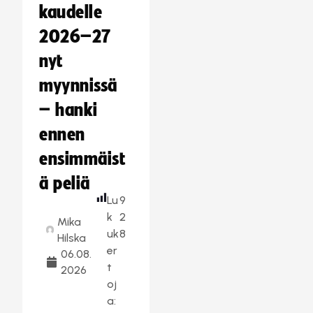
kaudelle
2026–27
nyt
myynnissä
– hanki
ennen
ensimmäist
ä peliä
Lu
9
k
2
Mika
uk
8
Hilska
er
06.08.
t
2026
oj
a: