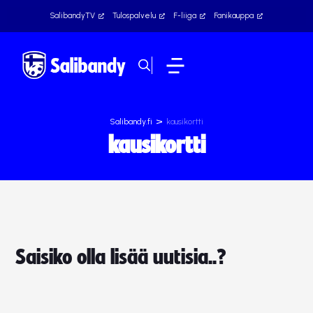
SalibandyTV
Tulospalvelu
F-liiga
Fanikauppa
>
Salibandy.fi
kausikortti
kausikortti
Saisiko olla lisää uutisia..?