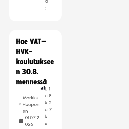
a
:
Hae VAT–
HVK-
koulutuksee
n 30.8.
mennessä
L
1
u
8
Markku
k
2
Huopon
u
7
en
k
01.07.2
e
026