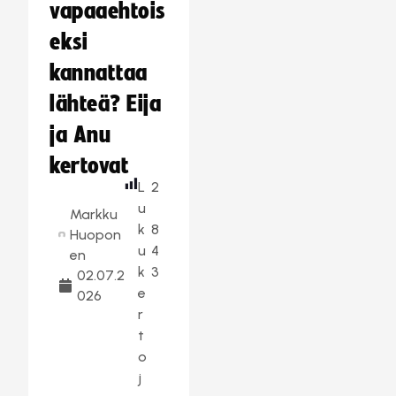
vapaaehtois
eksi
kannattaa
lähteä? Eija
ja Anu
kertovat
L
2
u
Markku
k
8
Huopon
u
4
en
k
3
02.07.2
e
026
r
t
o
j