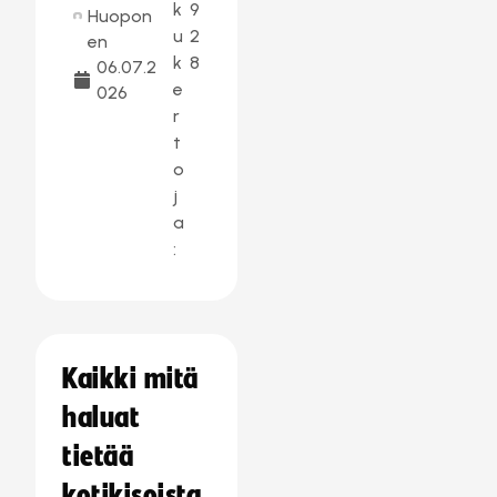
k
9
Huopon
u
2
en
k
8
06.07.2
e
026
r
t
o
j
a
:
Kaikki mitä
haluat
tietää
kotikisoista