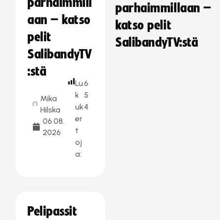
parhaimmill
parhaimmillaan –
aan – katso
katso pelit
pelit
SalibandyTV:stä
SalibandyTV
:stä
Lu
6
k
5
Mika
uk
4
Hilska
er
06.08.
t
2026
oj
a:
Pelipassit