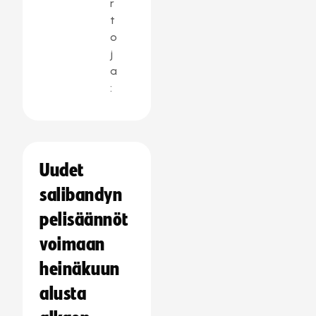
r
t
o
j
a
:
Uudet
salibandyn
pelisäännöt
voimaan
heinäkuun
alusta