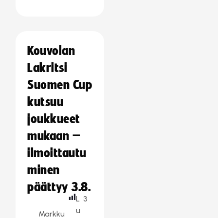
Kouvolan
Lakritsi
Suomen Cup
kutsuu
joukkueet
mukaan –
ilmoittautu
minen
päättyy 3.8.
L
3
u
Markku