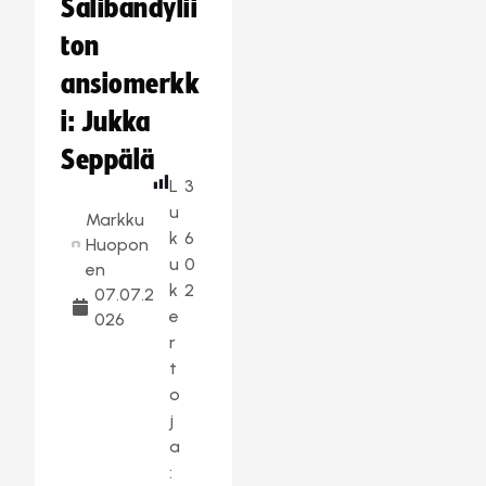
Salibandylii
ton
ansiomerkk
i: Jukka
Seppälä
L
3
u
Markku
k
6
Huopon
u
0
en
k
2
07.07.2
e
026
r
t
o
j
a
: