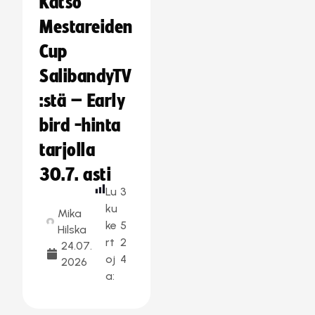
Katso
Mestareiden
Cup
SalibandyTV
:stä – Early
bird -hinta
tarjolla
30.7. asti
Lu
3
ku
Mika
ke
5
Hilska
rt
2
24.07.
oj
4
2026
a: