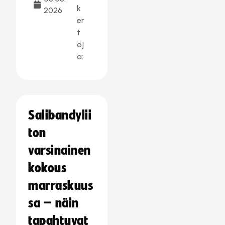
k
2026
er
t
oj
a:
Salibandylii
ton
varsinainen
kokous
marraskuus
sa – näin
tapahtuvat