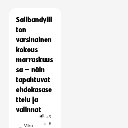
Salibandylii
ton
varsinainen
kokous
marraskuus
sa – näin
tapahtuvat
ehdokasase
ttelu ja
valinnat
Lu
9
k
8
Mika