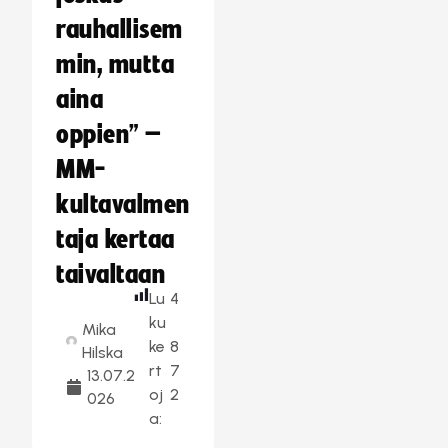
rauhallisem
min, mutta
aina
oppien” –
MM-
kultavalmen
taja kertaa
taivaltaan
Lu
4
ku
Mika
ke
8
Hilska
rt
7
13.07.2
oj
2
026
a: