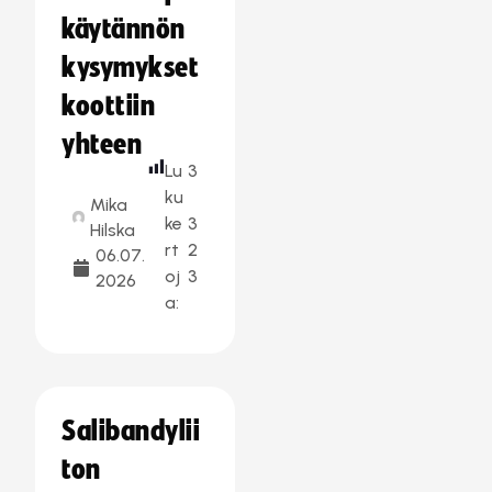
käytännön
kysymykset
koottiin
yhteen
Lu
3
ku
Mika
ke
3
Hilska
rt
2
06.07.
oj
3
2026
a:
Salibandylii
ton