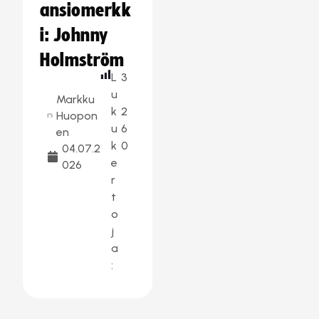
ansiomerkk
i: Johnny
Holmström
L
3
u
Markku
k
2
Huopon
u
6
en
k
0
04.07.2
e
026
r
t
o
j
a
: