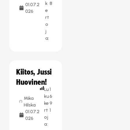
k
8
01.07.2
e
026
rt
o
j
a:
Kiitos, Jussi
Huovinen!
Lu
1
ku
6
Mika
ke
9
Hilska
rt
1
01.07.2
oj
026
a: