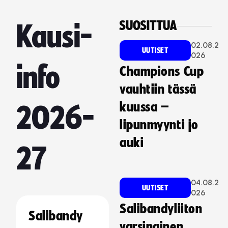
SUOSITTUA
Kausi-
02.08.2
UUTISET
026
info
Champions Cup
vauhtiin tässä
kuussa –
2026-
lipunmyynti jo
auki
27
04.08.2
UUTISET
026
Salibandyliiton
Salibandy
varsinainen