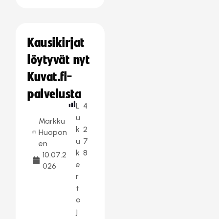
Kausikirjat
löytyvät nyt
Kuvat.fi-
palvelusta
L
4
u
Markku
k
2
Huopon
u
7
en
k
8
10.07.2
e
026
r
t
o
j