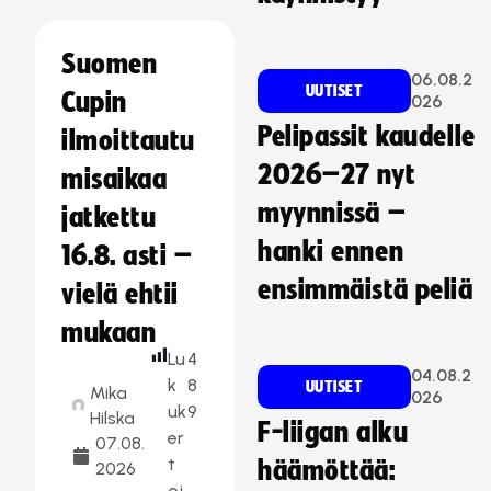
Suomen
06.08.2
UUTISET
Cupin
026
Pelipassit kaudelle
ilmoittautu
2026–27 nyt
misaikaa
myynnissä –
jatkettu
hanki ennen
16.8. asti –
ensimmäistä peliä
vielä ehtii
mukaan
Lu
4
04.08.2
k
8
UUTISET
Mika
026
uk
9
Hilska
F-liigan alku
er
07.08.
t
häämöttää:
2026
oj