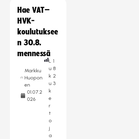
Hae VAT–
HVK-
koulutuksee
n 30.8.
mennessä
L
1
u
8
Markku
k
2
Huopon
u
3
en
k
01.07.2
e
026
r
t
o
j
a