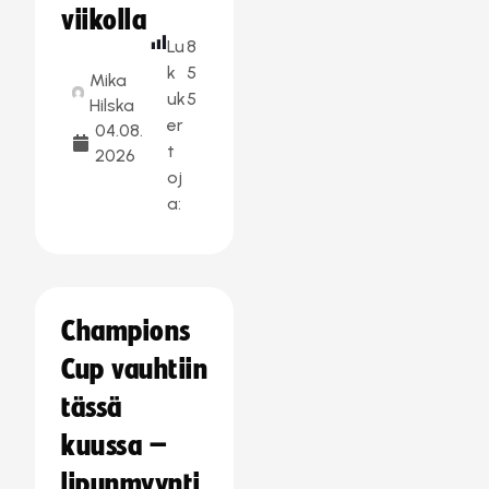
viikolla
Lu
8
k
5
Mika
uk
5
Hilska
er
04.08.
t
2026
oj
a:
Champions
Cup vauhtiin
tässä
kuussa –
lipunmyynti