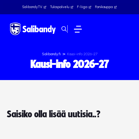
SalibandyTV
Tulospalvelu
F-liiga
Fanikauppa
>
Salibandy.fi
Kausi-info 2026-27
Kausi-info 2026-27
Saisiko olla lisää uutisia..?