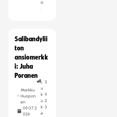
a
:
Salibandylii
ton
ansiomerkk
i: Juha
Poranen
L
3
u
Markku
k
9
Huopon
u
2
en
k
3
09.07.2
e
026