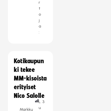
r
t
o
j
a
:
Kotikaupun
ki tekee
MM-kisoista
erityiset
Nico Salolle
L
3
u
Markku