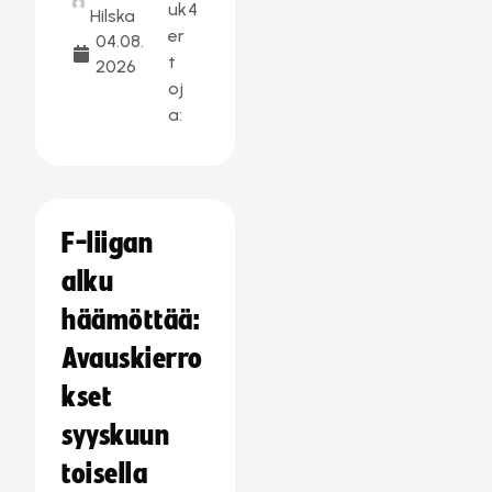
uk
4
Hilska
er
04.08.
t
2026
oj
a:
F-liigan
alku
häämöttää:
Avauskierro
kset
syyskuun
toisella