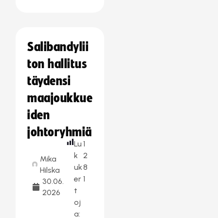
Salibandylii
ton hallitus
täydensi
maajoukkue
iden
johtoryhmiä
Lu
1
k
2
Mika
uk
8
Hilska
er
1
30.06.
t
2026
oj
a: