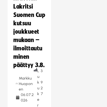
Lakritsi
Suomen Cup
kutsuu
joukkueet
mukaan –
ilmoittautu
minen
päättyy 3.8.
L
3
u
Markku
k
9
Huopon
u
2
en
k
7
06.07.2
e
026
r