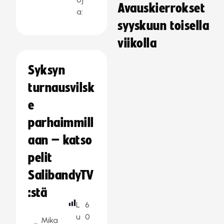
Avauskierrokset
a:
syyskuun toisella
viikolla
Syksyn
turnausvilsk
e
parhaimmill
aan – katso
pelit
SalibandyTV
:stä
L
6
u
0
Mika