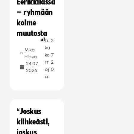
Eerikkilässä
– ryhmään
kolme
muutosta
Lu
2
ku
Mika
ke
7
Hilska
rt
2
24.07.
oj
0
2026
a:
“Joskus
kiihkeästi,
joskus