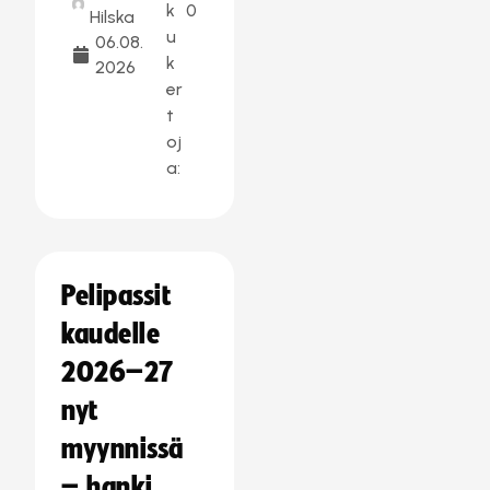
k
0
Hilska
u
06.08.
k
2026
er
t
oj
a:
Pelipassit
kaudelle
2026–27
nyt
myynnissä
– hanki