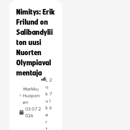
Nimitys: Erik
Frilund on
Salibandylii
ton uusi
Nuorten
Olympiaval
mentaja
L
2
u
Markku
k
7
Huopon
u
1
en
k
6
03.07.2
e
026
r
t