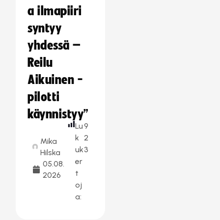
a ilmapiiri
syntyy
yhdessä –
Reilu
Aikuinen -
pilotti
käynnistyy”
Lu
9
k
2
Mika
uk
3
Hilska
er
05.08.
t
2026
oj
a: