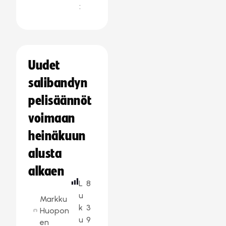
:
Uudet
salibandyn
pelisäännöt
voimaan
heinäkuun
alusta
alkaen
L
8
u
Markku
k
3
Huopon
u
9
en