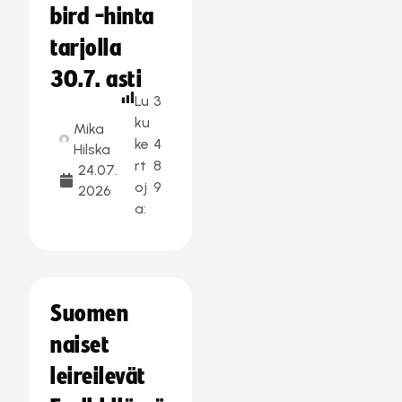
bird -hinta
tarjolla
30.7. asti
Lu
3
ku
Mika
ke
4
Hilska
rt
8
24.07.
oj
9
2026
a:
Suomen
naiset
leireilevät