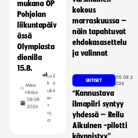
mukana OP
kokous
Pohjolan
marraskuussa –
liikuntapäiv
näin tapahtuvat
ässä
ehdokasasettelu
Olympiasta
ja valinnat
dionilla
15.8.
Lu
2
05.08.2
UUTISET
k
6
026
Mika
uk
6
“Kannustava
Hilska
er
08.08.
ilmapiiri syntyy
t
2026
oj
yhdessä – Reilu
a:
Aikuinen -pilotti
käynnistyy”