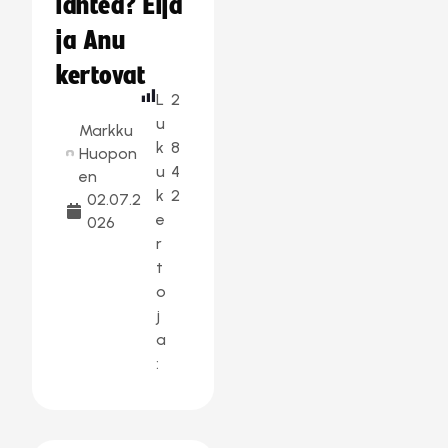
lähteä? Eija
ja Anu
kertovat
L
2
u
Markku
k
8
Huopon
u
4
en
k
2
02.07.2
e
026
r
t
o
j
a
: