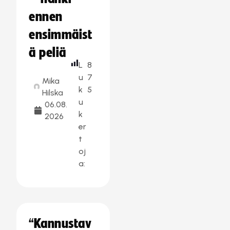
ennen
ensimmäist
ä peliä
L
8
u
7
Mika
k
5
Hilska
u
06.08.
k
2026
er
t
oj
a:
“Kannustav