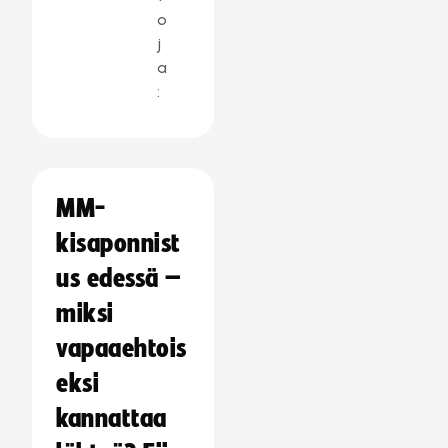
o
j
a
:
MM-
kisaponnist
us edessä –
miksi
vapaaehtois
eksi
kannattaa