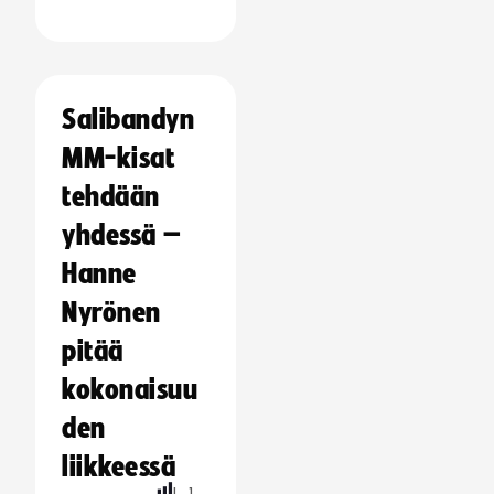
Salibandyn
MM-kisat
tehdään
yhdessä –
Hanne
Nyrönen
pitää
kokonaisuu
den
liikkeessä
L
1