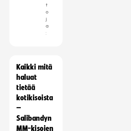
t
o
j
a
:
Kaikki mitä
haluat
tietää
kotikisoista
–
Salibandyn
MM-kisojen