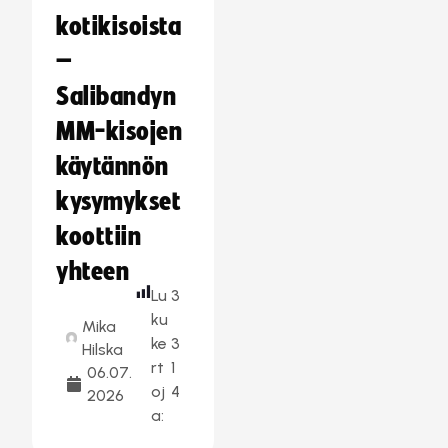
kotikisoista
–
Salibandyn
MM-kisojen
käytännön
kysymykset
koottiin
yhteen
Lu
3
ku
Mika
ke
3
Hilska
rt
1
06.07.
oj
4
2026
a: