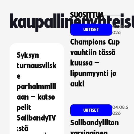
SUOSITTUA
kaupallinenyhteis
02.08.2
UUTISET
026
Champions Cup
vauhtiin tässä
Syksyn
kuussa –
turnausvilsk
lipunmyynti jo
e
auki
parhaimmill
aan – katso
pelit
04.08.2
UUTISET
026
SalibandyTV
Salibandyliiton
:stä
varsinainen