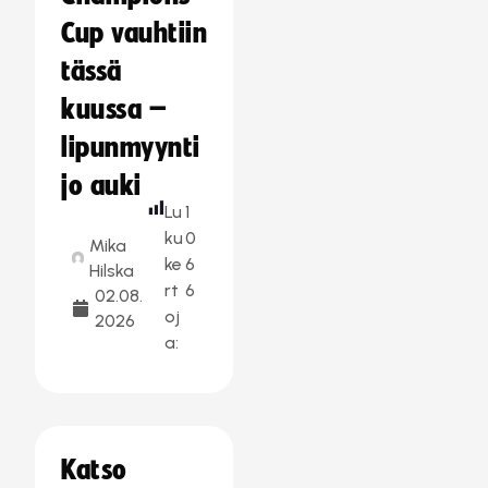
Cup vauhtiin
tässä
kuussa –
lipunmyynti
jo auki
Lu
1
ku
0
Mika
ke
6
Hilska
rt
6
02.08.
oj
2026
a:
Katso