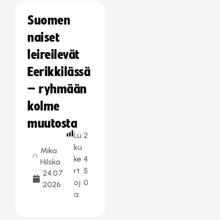
Suomen
naiset
leireilevät
Eerikkilässä
– ryhmään
kolme
muutosta
Lu
2
ku
Mika
ke
4
Hilska
rt
5
24.07.
oj
0
2026
a: