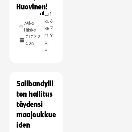
Huovinen!
Lu
1
ku
6
Mika
ke
7
Hilska
rt
9
01.07.2
oj
026
a:
Salibandylii
ton hallitus
täydensi
maajoukkue
iden