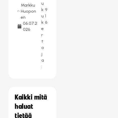
u
Markku
k
9
Huopon
u
1
en
k
6
06.07.2
e
026
r
t
o
j
a
:
Kaikki mitä
haluat
tietää