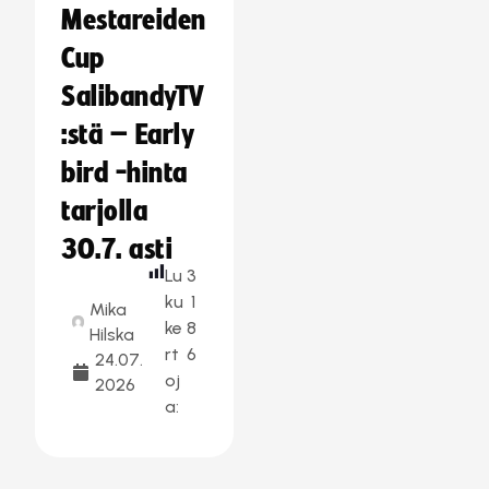
Mestareiden
Cup
SalibandyTV
:stä – Early
bird -hinta
tarjolla
30.7. asti
Lu
3
ku
1
Mika
ke
8
Hilska
rt
6
24.07.
oj
2026
a: