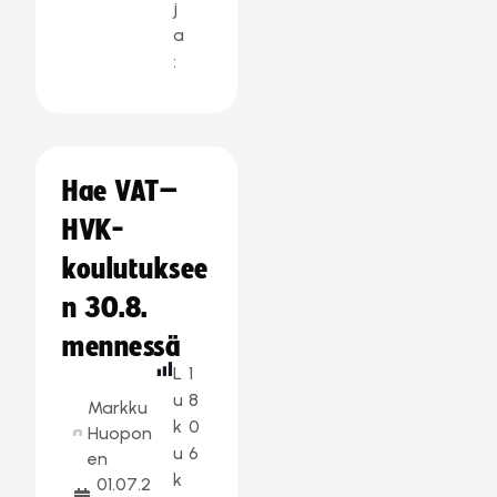
j
a
:
Hae VAT–
HVK-
koulutuksee
n 30.8.
mennessä
L
1
u
8
Markku
k
0
Huopon
u
6
en
k
01.07.2