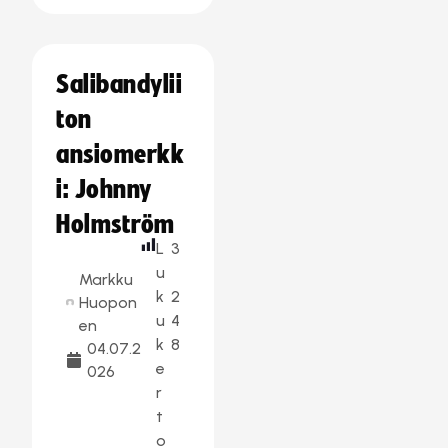
Salibandylii
ton
ansiomerkk
i: Johnny
Holmström
L
3
u
Markku
k
2
Huopon
u
4
en
k
8
04.07.2
e
026
r
t
o