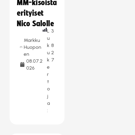
MM-kisoista
erityiset
Nico Salolle
L
3
u
Markku
k
8
Huopon
u
2
en
k
7
08.07.2
e
026
r
t
o
j
a
: