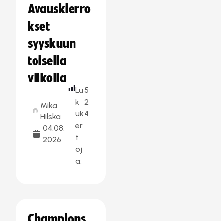
Avauskierro
kset
syyskuun
toisella
viikolla
Lu
5
k
2
Mika
uk
4
Hilska
er
04.08.
t
2026
oj
a:
Champions