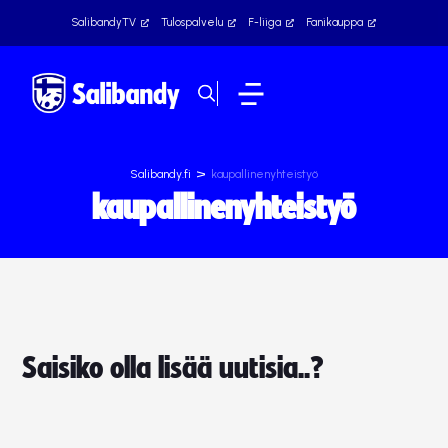
SalibandyTV
Tulospalvelu
F-liiga
Fanikauppa
>
Salibandy.fi
kaupallinenyhteistyö
kaupallinenyhteistyö
Saisiko olla lisää uutisia..?