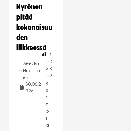
Nyrönen
pitää
kokonaisuu
den
liikkeessä
L
1
u
2
Markku
k
9
Huopon
u
3
en
k
30.06.2
e
026
r
t
o
j
a