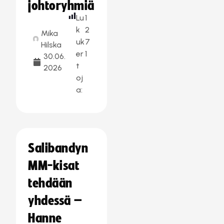
johtoryhmiä
Lu
1
k
2
Mika
uk
7
Hilska
er
1
30.06.
t
2026
oj
a:
Salibandyn
MM-kisat
tehdään
yhdessä –
Hanne