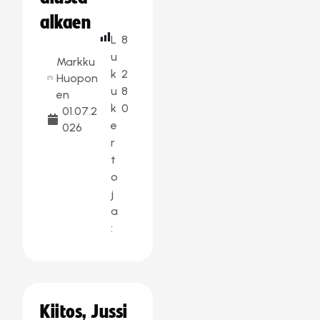
alkaen
L
8
u
Markku
k
2
Huopon
u
8
en
k
0
01.07.2
e
026
r
t
o
j
a
:
Kiitos, Jussi