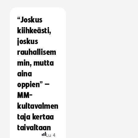
“Joskus
kiihkeästi,
joskus
rauhallisem
min, mutta
aina
oppien” –
MM-
kultavalmen
taja kertaa
taivaltaan
Lu
4