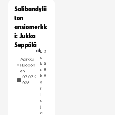
Salibandylii
ton
ansiomerkk
i: Jukka
Seppälä
L
3
u
Markku
k
5
Huopon
u
8
en
k
8
07.07.2
e
026
r
t
o
j
a