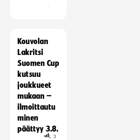
:
Kouvolan
Lakritsi
Suomen Cup
kutsuu
joukkueet
mukaan –
ilmoittautu
minen
päättyy 3.8.
L
3