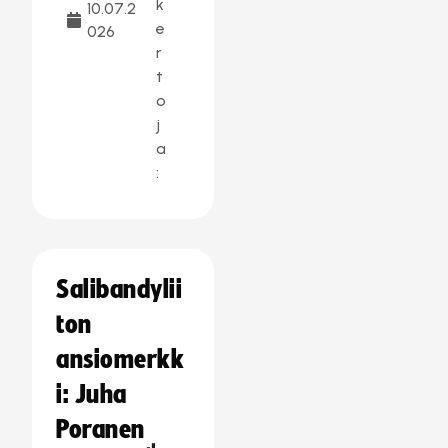
k
10.07.2
e
026
r
t
o
j
a
:
Salibandylii
ton
ansiomerkk
i: Juha
Poranen