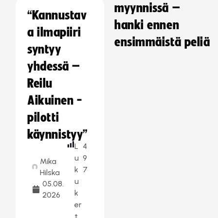
myynnissä –
“Kannustav
hanki ennen
a ilmapiiri
ensimmäistä peliä
syntyy
yhdessä –
Reilu
Aikuinen -
pilotti
käynnistyy”
L
4
u
9
Mika
k
7
Hilska
u
05.08.
k
2026
er
t