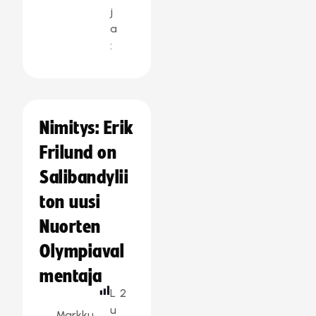
j
a
:
Nimitys: Erik
Frilund on
Salibandylii
ton uusi
Nuorten
Olympiaval
mentaja
L
2
u
Markku