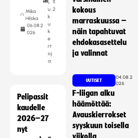
L
11
kokous
u
2
Mika
k
Hilska
marraskuussa –
u
06.08.2
näin tapahtuvat
k
026
e
ehdokasasettelu
rt
ja valinnat
oj
a:
04.08.2
UUTISET
026
F-liigan alku
Pelipassit
häämöttää:
kaudelle
Avauskierrokset
2026–27
syyskuun toisella
nyt
viikolla