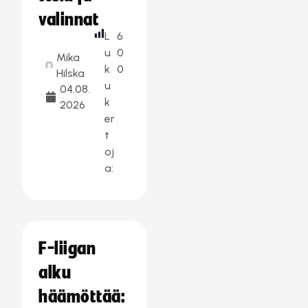
valinnat
L
6
u
0
Mika
k
0
Hilska
u
04.08.
k
2026
er
t
oj
a:
F-liigan
alku
häämöttää: