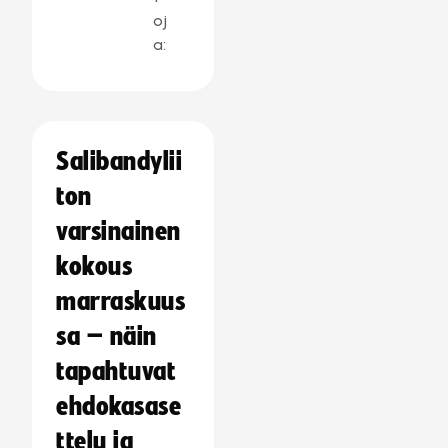
oj
a:
Salibandylii
ton
varsinainen
kokous
marraskuus
sa – näin
tapahtuvat
ehdokasase
ttelu ja