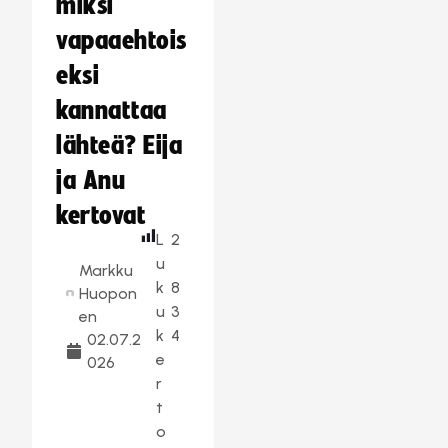
miksi
vapaaehtois
eksi
kannattaa
lähteä? Eija
ja Anu
kertovat
L
2
u
Markku
k
8
Huopon
u
3
en
k
4
02.07.2
e
026
r
t
o