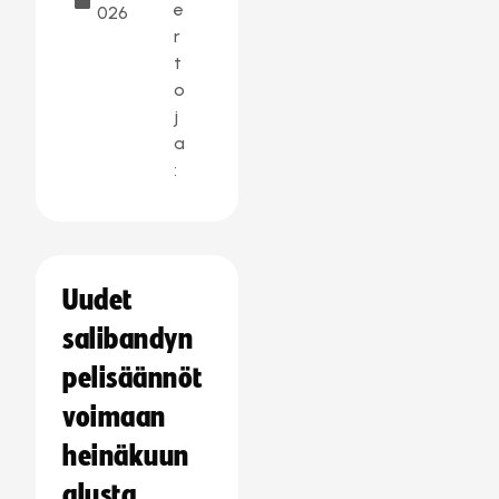
e
026
r
t
o
j
a
:
Uudet
salibandyn
pelisäännöt
voimaan
heinäkuun
alusta