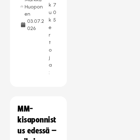
k
7
Huopon
u
0
en
k
5
03.07.2
e
026
r
t
o
j
a
:
MM-
kisaponnist
us edessä –