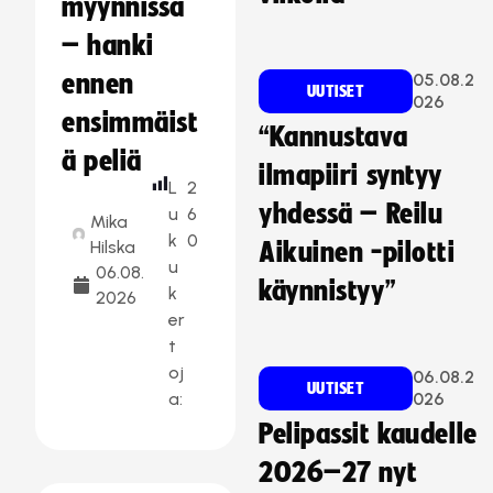
myynnissä
– hanki
ennen
05.08.2
UUTISET
026
ensimmäist
“Kannustava
ä peliä
ilmapiiri syntyy
L
2
yhdessä – Reilu
u
6
Mika
k
0
Hilska
Aikuinen -pilotti
u
06.08.
käynnistyy”
k
2026
er
t
oj
06.08.2
UUTISET
a:
026
Pelipassit kaudelle
2026–27 nyt