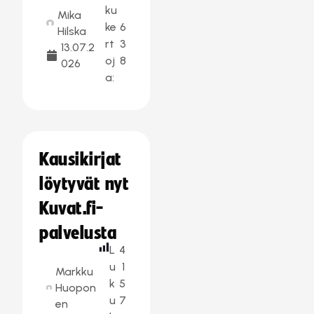
ku
Mika
ke
6
Hilska
rt
3
13.07.2
oj
8
026
a:
Kausikirjat
löytyvät nyt
Kuvat.fi-
palvelusta
L
4
u
1
Markku
k
5
Huopon
u
7
en