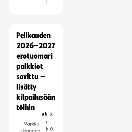
:
Pelikauden
2026–2027
erotuomari
palkkiot
sovittu –
lisätty
kilpailusään
töihin
L
3
u
Markku
k
0
Huopon