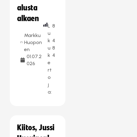
alusta
alkaen
L
8
u
Markku
k
4
Huopon
u
8
en
k
4
01.07.2
e
026
rt
o
j
a:
Kiitos, Jussi