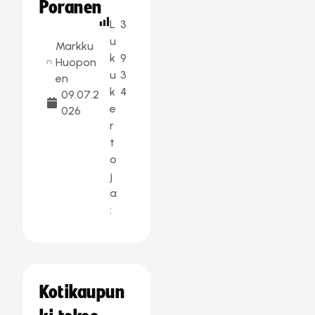
Poranen
L
3
u
Markku
k
9
Huopon
u
3
en
k
4
09.07.2
e
026
r
t
o
j
a
:
Kotikaupun