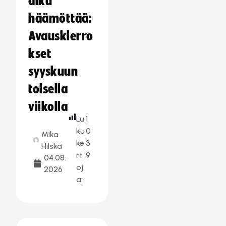
alku
häämöttää:
Avauskierro
kset
syyskuun
toisella
viikolla
Lu
1
ku
0
Mika
ke
3
Hilska
rt
9
04.08.
oj
2026
a: