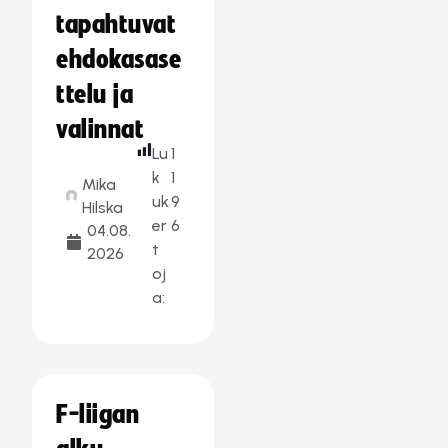
tapahtuvat
ehdokasase
ttelu ja
valinnat
Lu
1
k
1
Mika
uk
9
Hilska
er
6
04.08.
t
2026
oj
a:
F-liigan