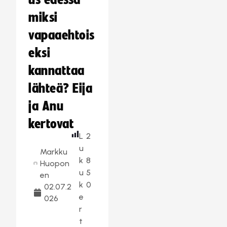
us edessä –
miksi
vapaaehtois
eksi
kannattaa
lähteä? Eija
ja Anu
kertovat
L
2
u
Markku
k
8
Huopon
u
5
en
k
0
02.07.2
e
026
r
t