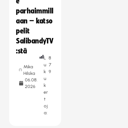
e
parhaimmill
aan – katso
pelit
SalibandyTV
:stä
L
8
u
7
Mika
k
9
Hilska
u
06.08.
k
2026
er
t
oj
a: