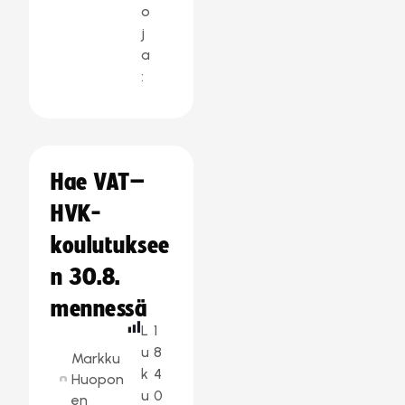
o
j
a
:
Hae VAT–
HVK-
koulutuksee
n 30.8.
mennessä
L
1
u
8
Markku
k
4
Huopon
u
0
en