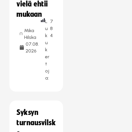
vielä ehtii
mukaan
L
7
u
8
Mika
k
4
Hilska
u
07.08.
k
2026
er
t
oj
a:
Syksyn
turnausvilsk