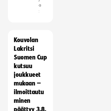
a
:
Kouvolan
Lakritsi
Suomen Cup
kutsuu
joukkueet
mukaan –
ilmoittautu
minen
päättyy 3.8.