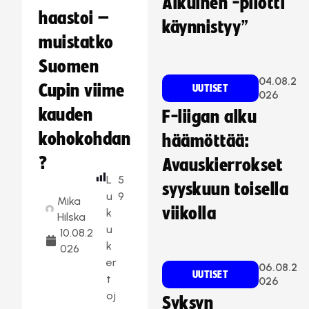
Aikuinen -pilotti
haastoi –
käynnistyy”
muistatko
Suomen
04.08.2
Cupin viime
UUTISET
026
kauden
F-liigan alku
kohokohdan
häämöttää:
?
Avauskierrokset
L
5
syyskuun toisella
u
9
Mika
viikolla
k
Hilska
u
10.08.2
k
026
er
06.08.2
UUTISET
t
026
oj
Syksyn