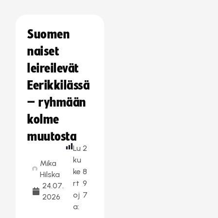
Suomen
naiset
leireilevät
Eerikkilässä
– ryhmään
kolme
muutosta
Lu
2
ku
Mika
ke
8
Hilska
rt
9
24.07.
oj
7
2026
a: