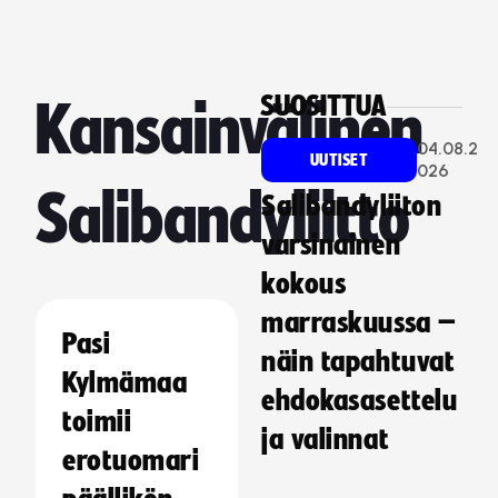
SUOSITTUA
Kansainvälinen
04.08.2
UUTISET
026
Salibandyliitto
Salibandyliiton
varsinainen
kokous
marraskuussa –
Pasi
näin tapahtuvat
Kylmämaa
ehdokasasettelu
toimii
ja valinnat
erotuomari