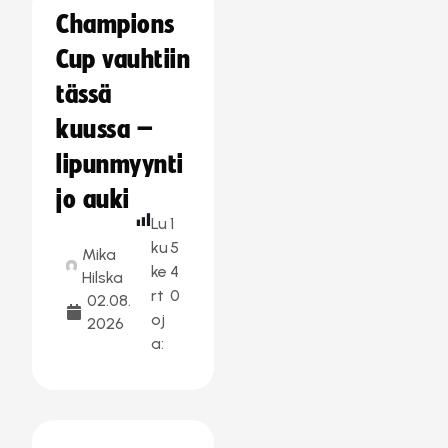
Champions
Cup vauhtiin
tässä
kuussa –
lipunmyynti
jo auki
Lu
1
ku
5
Mika
ke
4
Hilska
rt
0
02.08.
oj
2026
a: