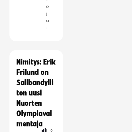
o
j
a
:
Nimitys: Erik
Frilund on
Salibandylii
ton uusi
Nuorten
Olympiaval
mentaja
L
2