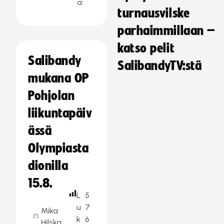
a:
turnausvilske
parhaimmillaan –
katso pelit
Salibandy
SalibandyTV:stä
mukana OP
Pohjolan
liikuntapäiv
ässä
Olympiasta
dionilla
15.8.
L
5
u
7
Mika
k
6
Hilska