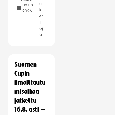
u
08.08.
k
2026
er
t
oj
a:
Suomen
Cupin
ilmoittautu
misaikaa
jatkettu
16.8. asti –