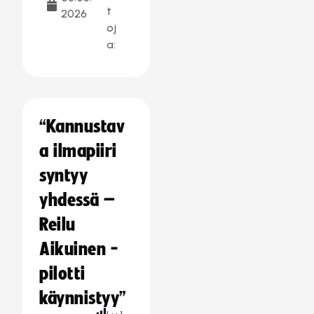
t
2026
oj
a:
“Kannustav
a ilmapiiri
syntyy
yhdessä –
Reilu
Aikuinen -
pilotti
käynnistyy”