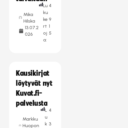
Lu
4
ku
Mika
ke
9
Hilska
rt
1
13.07.2
oj
5
026
a:
Kausikirjat
löytyvät nyt
Kuvat.fi-
palvelusta
L
4
u
Markku
k
3
Huopon