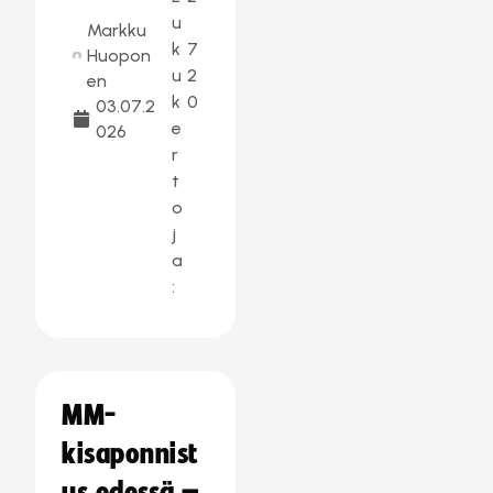
u
Markku
k
7
Huopon
u
2
en
k
0
03.07.2
e
026
r
t
o
j
a
:
MM-
kisaponnist