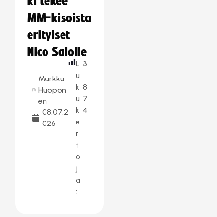
ki tekee
MM-kisoista
erityiset
Nico Salolle
L
3
u
Markku
k
8
Huopon
u
7
en
k
4
08.07.2
e
026
r
t
o
j
a
: