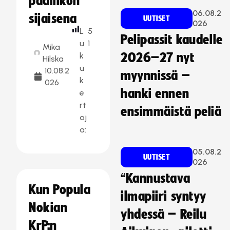
päällikön
06.08.2
sijaisena
UUTISET
026
L
5
Pelipassit kaudelle
u
1
Mika
k
2026–27 nyt
Hilska
u
10.08.2
myynnissä –
k
026
hanki ennen
e
rt
ensimmäistä peliä
oj
a:
05.08.2
UUTISET
026
“Kannustava
Kun Popula
ilmapiiri syntyy
Nokian
yhdessä – Reilu
KrP:n