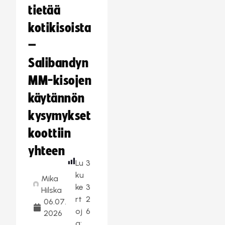
tietää
kotikisoista
–
Salibandyn
MM-kisojen
käytännön
kysymykset
koottiin
yhteen
Lu
3
ku
Mika
ke
3
Hilska
rt
2
06.07.
oj
6
2026
a: