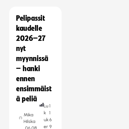
Pelipassit
kaudelle
2026–27
nyt
myynnissä
– hanki
ennen
ensimmäist
ä peliä
Lu
1
k
1
Mika
uk
6
Hilska
er
9
06.08.