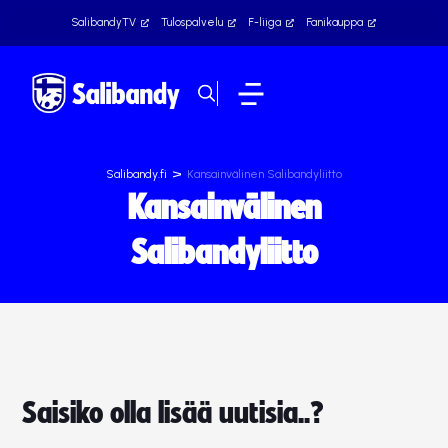
SalibandyTV
Tulospalvelu
F-liiga
Fanikauppa
>
Salibandy.fi
Kansainvälinen Salibandyliitto
Kansainvälinen
Salibandyliitto
Saisiko olla lisää uutisia..?