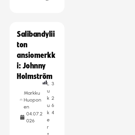
Salibandylii
ton
ansiomerkk
i: Johnny
Holmström
L
3
u
Markku
k
2
Huopon
u
6
en
k
4
04.07.2
e
026
r
t