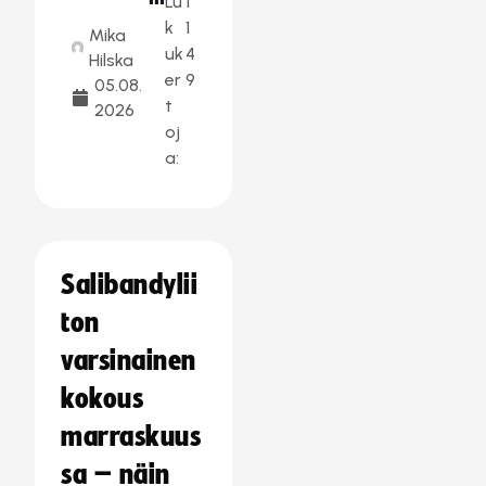
Lu
1
k
1
Mika
uk
4
Hilska
er
9
05.08.
t
2026
oj
a:
Salibandylii
ton
varsinainen
kokous
marraskuus
sa – näin