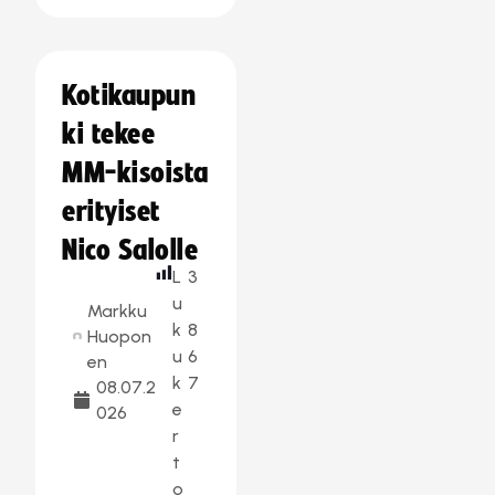
Kotikaupun
ki tekee
MM-kisoista
erityiset
Nico Salolle
L
3
u
Markku
k
8
Huopon
u
6
en
k
7
08.07.2
e
026
r
t
o