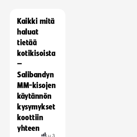
Kaikki mitä
haluat
tietää
kotikisoista
–
Salibandyn
MM-kisojen
käytännön
kysymykset
koottiin
yhteen
Lu
3