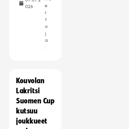
e
026
r
t
o
j
a
:
Kouvolan
Lakritsi
Suomen Cup
kutsuu
joukkueet