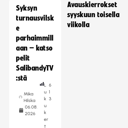
Avauskierrokset
Syksyn
syyskuun toisella
turnausvilsk
viikolla
e
parhaimmill
aan – katso
pelit
SalibandyTV
:stä
L
6
u
1
Mika
k
3
Hilska
u
06.08.
k
2026
er
t