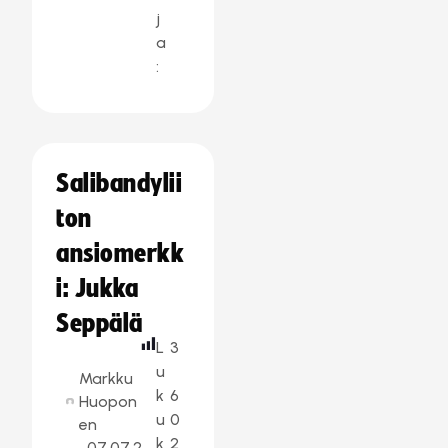
j
a
:
Salibandylii
ton
ansiomerkk
i: Jukka
Seppälä
L
3
u
Markku
k
6
Huopon
u
0
en
k
2
07.07.2