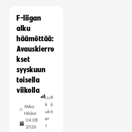
F-liigan
alku
häämöttää:
Avauskierro
kset
syyskuun
toisella
viikolla
Lu
8
k
6
Mika
uk
6
Hilska
er
04.08.
t
2026