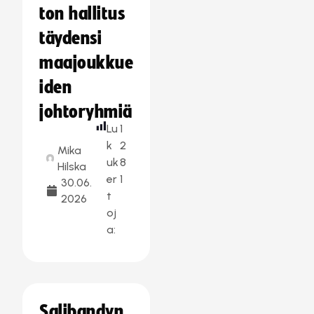
ton hallitus
täydensi
maajoukkue
iden
johtoryhmiä
Lu
1
k
2
Mika
uk
8
Hilska
er
1
30.06.
t
2026
oj
a:
Salibandyn