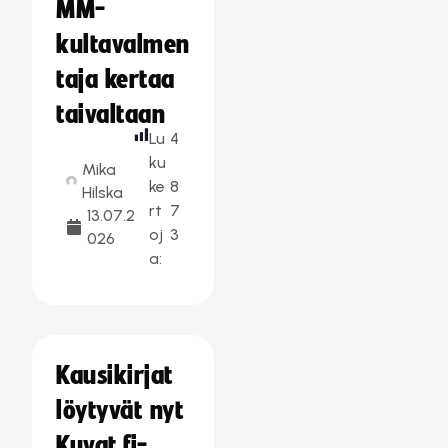
MM-
kultavalmen
taja kertaa
taivaltaan
Lu
4
ku
Mika
ke
8
Hilska
rt
7
13.07.2
oj
3
026
a:
Kausikirjat
löytyvät nyt
Kuvat.fi-