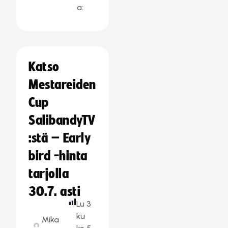
a:
Katso
Mestareiden
Cup
SalibandyTV
:stä – Early
bird -hinta
tarjolla
30.7. asti
Lu
3
ku
Mika