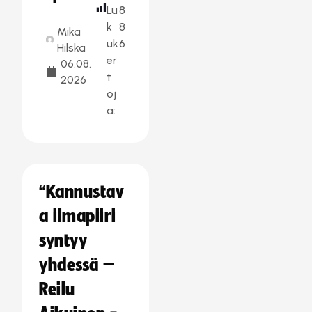
Lu
8
k
8
Mika
uk
6
Hilska
er
06.08.
t
2026
oj
a:
“Kannustav
a ilmapiiri
syntyy
yhdessä –
Reilu