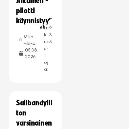
Aikuinen -
pilotti
käynnistyy”
Lu
9
k
3
Mika
uk
5
Hilska
er
05.08.
t
2026
oj
a:
Salibandylii
ton
varsinainen