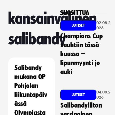
SUOSITTUA
kansainvälinen
02.08.2
UUTISET
026
salibandy
Champions Cup
vauhtiin tässä
kuussa –
lipunmyynti jo
Salibandy
auki
mukana OP
Pohjolan
04.08.2
liikuntapäiv
UUTISET
026
ässä
Salibandyliiton
Olympiasta
varsinainen