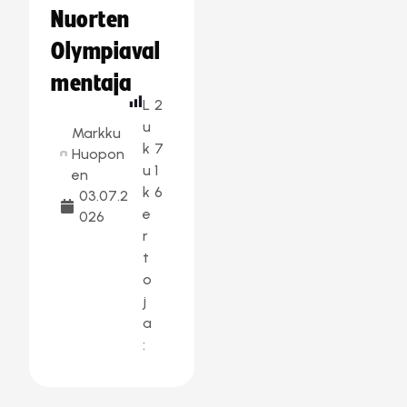
Nuorten
Olympiaval
mentaja
L
2
u
Markku
k
7
Huopon
u
1
en
k
6
03.07.2
e
026
r
t
o
j
a
: