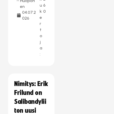
Huopon
u
6
en
k
0
04.07.2
e
026
r
t
o
j
a
:
Nimitys: Erik
Frilund on
Salibandylii
ton uusi