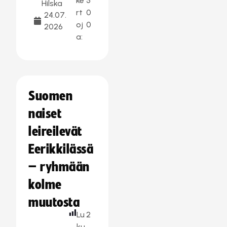
ke
5
Hilska
rt
0
24.07.
oj
0
2026
a:
Suomen
naiset
leireilevät
Eerikkilässä
– ryhmään
kolme
muutosta
Lu
2
ku