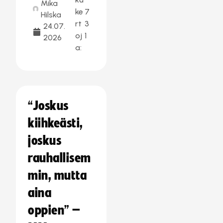
Mika
ke
7
Hilska
rt
3
24.07.
oj
1
2026
a:
“Joskus
kiihkeästi,
joskus
rauhallisem
min, mutta
aina
oppien” –