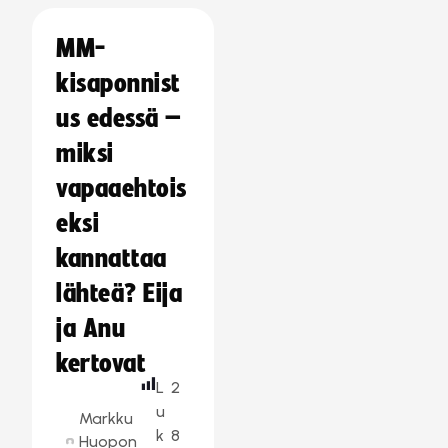
MM-
kisaponnist
us edessä –
miksi
vapaaehtois
eksi
kannattaa
lähteä? Eija
ja Anu
kertovat
L
2
u
Markku
k
8
Huopon