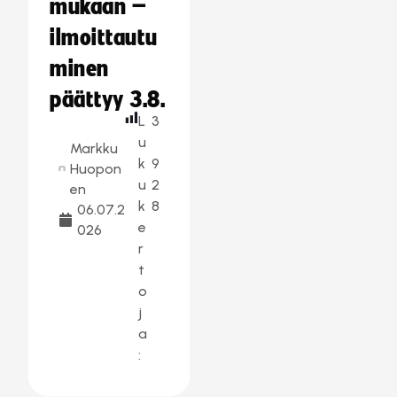
mukaan –
ilmoittautu
minen
päättyy 3.8.
L
3
u
Markku
k
9
Huopon
u
2
en
k
8
06.07.2
e
026
r
t
o
j
a
: