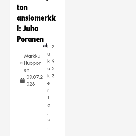
ton
ansiomerkk
i: Juha
Poranen
L
3
u
Markku
k
9
Huopon
u
2
en
k
3
09.07.2
e
026
r
t
o
j
a
: