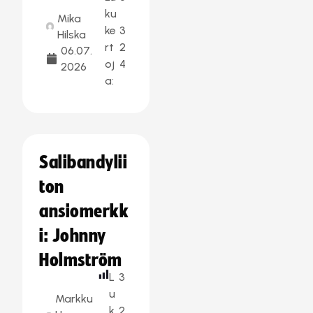
ku
Mika
ke
3
Hilska
rt
2
06.07.
oj
4
2026
a:
Salibandylii
ton
ansiomerkk
i: Johnny
Holmström
L
3
u
Markku
k
2