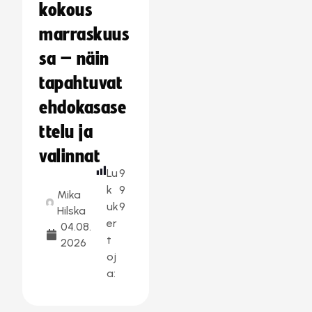
kokous
marraskuus
sa – näin
tapahtuvat
ehdokasase
ttelu ja
valinnat
Lu
9
k
9
Mika
uk
9
Hilska
er
04.08.
t
2026
oj
a: