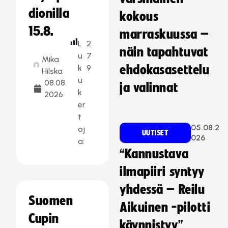
dionilla
kokous
15.8.
marraskuussa –
L
2
näin tapahtuvat
u
7
Mika
k
9
ehdokasasettelu
Hilska
u
08.08.
ja valinnat
k
2026
er
t
05.08.2
oj
UUTISET
026
a:
“Kannustava
ilmapiiri syntyy
yhdessä – Reilu
Suomen
Aikuinen -pilotti
Cupin
käynnistyy”