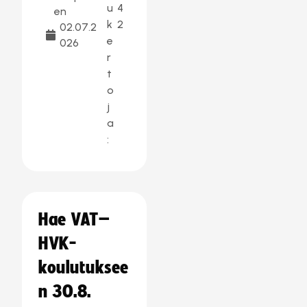
u
4
en
k
2
02.07.2
e
026
r
t
o
j
a
:
Hae VAT–
HVK-
koulutuksee
n 30.8.