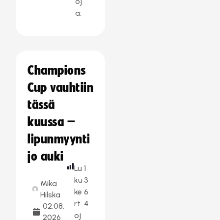
oj
a:
Champions
Cup vauhtiin
tässä
kuussa –
lipunmyynti
jo auki
Lu
1
ku
3
Mika
ke
6
Hilska
rt
4
02.08.
oj
2026