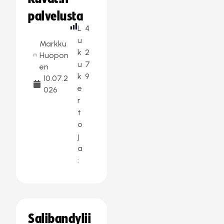
palvelusta
L
4
u
Markku
k
2
Huopon
u
7
en
k
9
10.07.2
e
026
r
t
o
j
a
:
Salibandylii