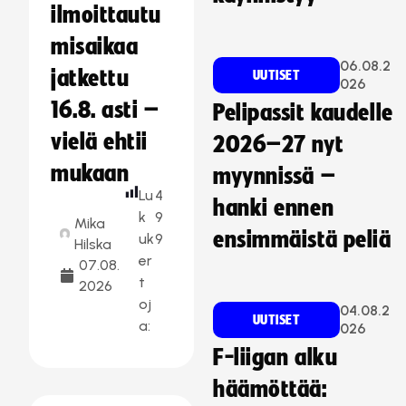
ilmoittautu
misaikaa
06.08.2
jatkettu
UUTISET
026
16.8. asti –
Pelipassit kaudelle
vielä ehtii
2026–27 nyt
mukaan
myynnissä –
Lu
4
hanki ennen
k
9
Mika
ensimmäistä peliä
uk
9
Hilska
er
07.08.
t
2026
oj
04.08.2
UUTISET
a:
026
F-liigan alku
häämöttää: