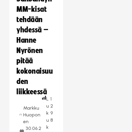
MM-kisat
tehdään
yhdessä –
Hanne
Nyrönen
pitää
kokonaisuu
den
liikkeessä
L
1
u
2
Markku
k
9
Huopon
u
8
en
k
30.06.2