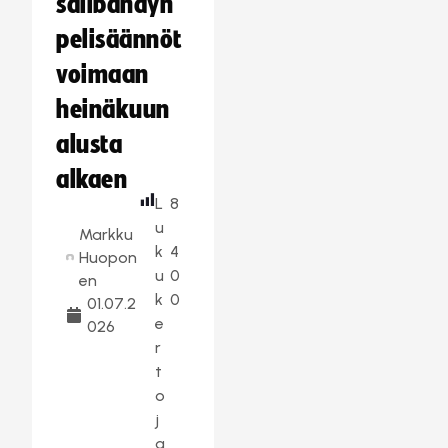
salibandyn
pelisäännöt
voimaan
heinäkuun
alusta
alkaen
L
8
u
Markku
k
4
Huopon
u
0
en
k
0
01.07.2
e
026
r
t
o
j
a