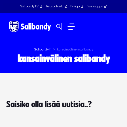
SalibandyTV
Tulospalvelu
F-liiga
Fanikauppa
>
Salibandy.fi
kansainvälinen salibandy
kansainvälinen salibandy
Saisiko olla lisää uutisia..?