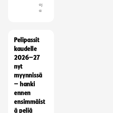
oj
a:
Pelipassit
kaudelle
2026–27
nyt
myynnissä
– hanki
ennen
ensimmäist
ä peliä