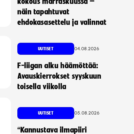
kokous marraskuussa –
näin tapahtuvat
ehdokasasettelu ja valinnat
04.08.2026
UUTISET
F-liigan alku häämöttää:
Avauskierrokset syyskuun
toisella viikolla
05.08.2026
UUTISET
“Kannustava ilmapiiri