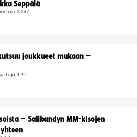
ukka Seppälä
kertoja:
3 587
 kutsuu joukkueet mukaan –
kertoja:
3 911
kisoista – Salibandyn MM-kisojen
 yhteen