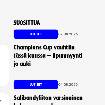
SUOSITTUA
02.08.2026
UUTISET
Champions Cup vauhtiin
tässä kuussa – lipunmyynti
jo auki
04.08.2026
UUTISET
Salibandyliiton varsinainen
”