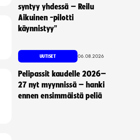
syntyy yhdessä – Reilu
Aikuinen -pilotti
käynnistyy”
06.08.2026
UUTISET
Pelipassit kaudelle 2026–
27 nyt myynnissä – hanki
ennen ensimmäistä peliä