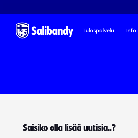
Tulospalvelu
Info
Saisiko olla lisää uutisia..?