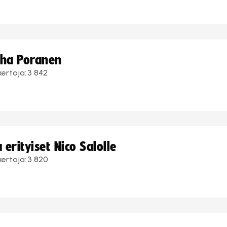
uha Poranen
kertoja:
3 842
erityiset Nico Salolle
kertoja:
3 820