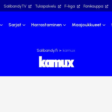
SalibandyTV
Tulospalvelu
F-liiga
Fanikauppa
Sarjat
Harrastaminen
Maajoukkueet
Salibandy.fi
>
kamux
kamux