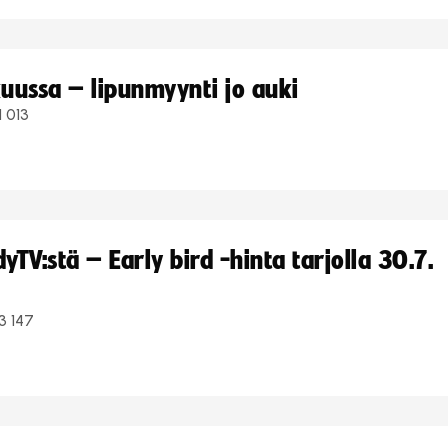
uussa – lipunmyynti jo auki
1 013
TV:stä – Early bird -hinta tarjolla 30.7.
3 147