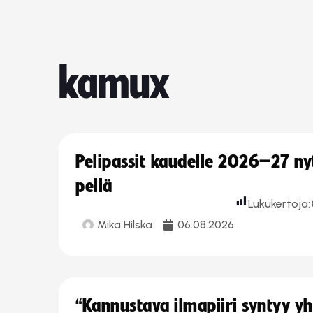
kamux
Pelipassit kaudelle 2026–27 n
peliä
Lukukertoja:
Mika Hilska
06.08.2026
“Kannustava ilmapiiri syntyy yh