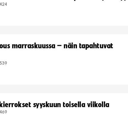
424
kous marraskuussa – näin tapahtuvat
539
ierrokset syyskuun toisella viikolla
469