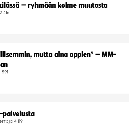
kkilässä – ryhmään kolme muutosta
2 416
hallisemmin, mutta aina oppien” – MM-
aan
 591
i-palvelusta
ertoja:
4 119