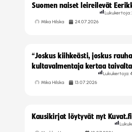
Suomen naiset leireilevät Eeri
Lukukertoja:
Mika Hilska
24.07.2026
“Joskus kiihkeästi, joskus rau
kultavalmentaja kertaa taivalt
Lukukertoja:
4
Mika Hilska
13.07.2026
Kausikirjat löytyvät nyt Kuvat.f
Lukuk