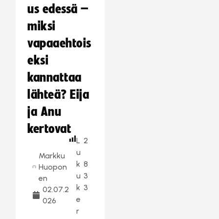
us edessä –
miksi
vapaaehtois
eksi
kannattaa
lähteä? Eija
ja Anu
kertovat
L
2
u
Markku
k
8
Huopon
u
3
en
k
3
02.07.2
e
026
r