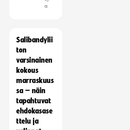
a:
Salibandylii
ton
varsinainen
kokous
marraskuus
sa – näin
tapahtuvat
ehdokasase
ttelu ja