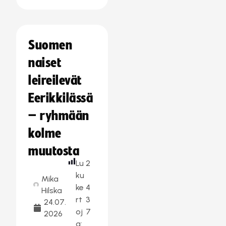
Suomen
naiset
leireilevät
Eerikkilässä
– ryhmään
kolme
muutosta
Lu
2
ku
Mika
ke
4
Hilska
rt
3
24.07.
oj
7
2026
a: