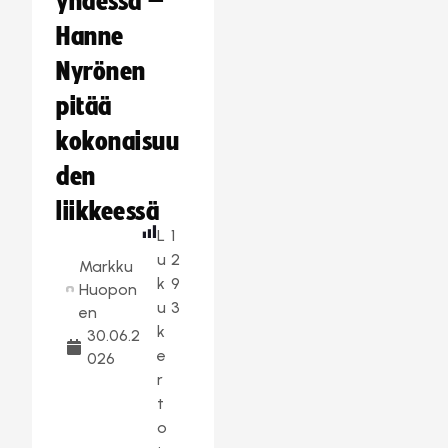
yhdessä –
Hanne
Nyrönen
pitää
kokonaisuu
den
liikkeessä
L
1
u
2
Markku
k
9
Huopon
u
3
en
k
30.06.2
e
026
r
t
o