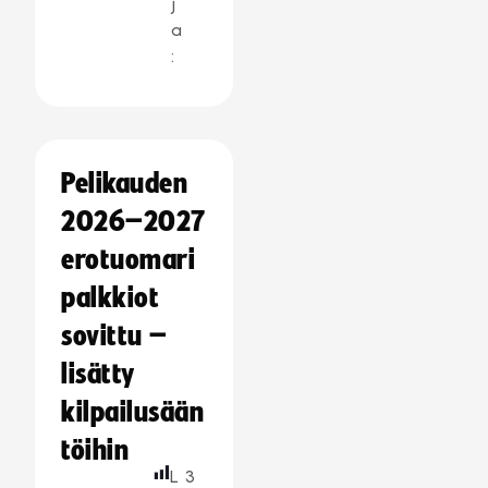
j
a
:
Pelikauden
2026–2027
erotuomari
palkkiot
sovittu –
lisätty
kilpailusään
töihin
L
3