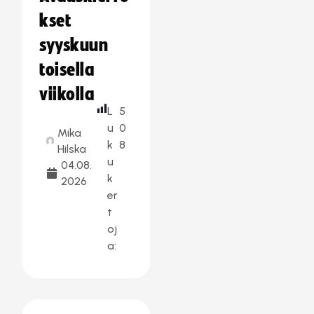
kset
syyskuun
toisella
viikolla
L
5
u
0
Mika
k
8
Hilska
u
04.08.
k
2026
er
t
oj
a: