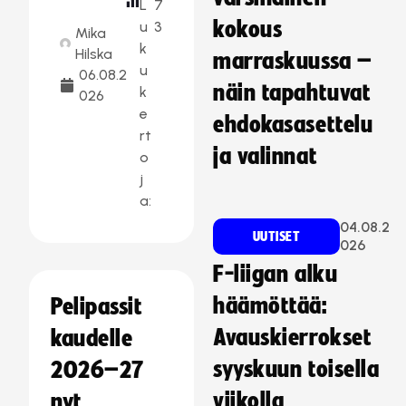
L
7
kokous
u
3
Mika
k
Hilska
marraskuussa –
u
06.08.2
näin tapahtuvat
k
026
e
ehdokasasettelu
rt
ja valinnat
o
j
a:
04.08.2
UUTISET
026
F-liigan alku
häämöttää:
Pelipassit
Avauskierrokset
kaudelle
syyskuun toisella
2026–27
viikolla
nyt