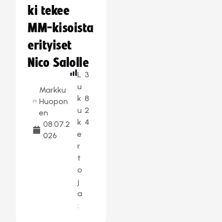
ki tekee
MM-kisoista
erityiset
Nico Salolle
L
3
u
Markku
k
8
Huopon
u
2
en
k
4
08.07.2
e
026
r
t
o
j
a
: