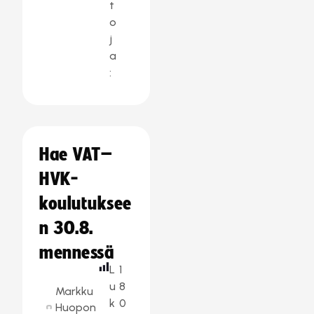
t
o
j
a
:
Hae VAT–
HVK-
koulutuksee
n 30.8.
mennessä
L
1
u
8
Markku
k
0
Huopon