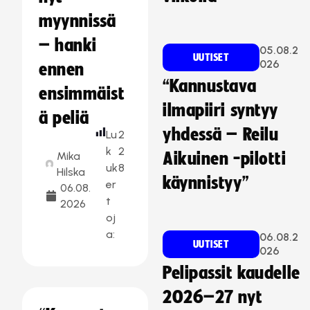
myynnissä
– hanki
05.08.2
UUTISET
026
ennen
“Kannustava
ensimmäist
ilmapiiri syntyy
ä peliä
yhdessä – Reilu
Lu
2
k
2
Mika
Aikuinen -pilotti
uk
8
Hilska
käynnistyy”
er
06.08.
t
2026
oj
a:
06.08.2
UUTISET
026
Pelipassit kaudelle
2026–27 nyt