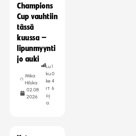
Champions
Cup vauhtiin
tässä
kuussa –
lipunmyynti
jo auki
Lu
1
ku
0
Mika
ke
4
Hilska
rt
6
02.08.
oj
2026
a: