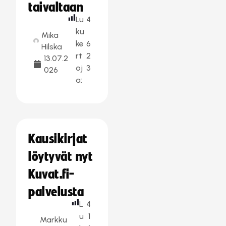
taivaltaan
Lu
4
ku
Mika
ke
6
Hilska
rt
2
13.07.2
oj
3
026
a:
Kausikirjat
löytyvät nyt
Kuvat.fi-
palvelusta
L
4
u
1
Markku