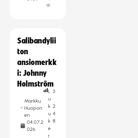
a:
Salibandylii
ton
ansiomerkk
i: Johnny
Holmström
L
3
u
Markku
k
2
Huopon
u
4
en
k
8
04.07.2
e
026
r