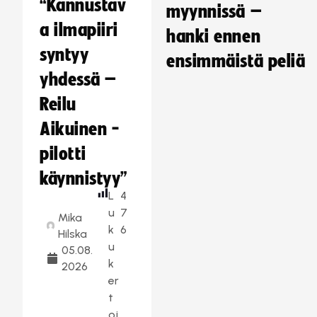
“Kannustav
myynnissä –
a ilmapiiri
hanki ennen
syntyy
ensimmäistä peliä
yhdessä –
Reilu
Aikuinen -
pilotti
käynnistyy”
L
4
u
7
Mika
k
6
Hilska
u
05.08.
k
2026
er
t
oj