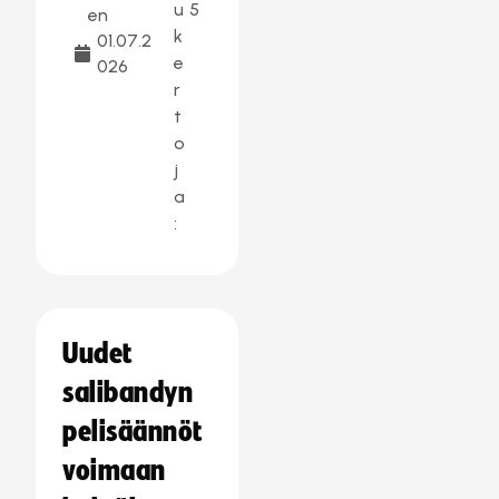
u
5
en
k
01.07.2
e
026
r
t
o
j
a
:
Uudet
salibandyn
pelisäännöt
voimaan