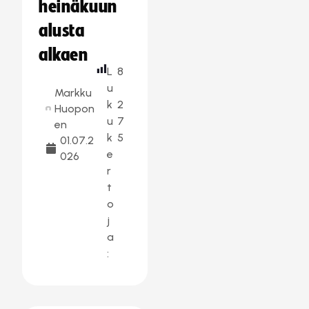
heinäkuun
alusta
alkaen
L
8
u
Markku
k
2
Huopon
u
7
en
k
5
01.07.2
e
026
r
t
o
j
a
: