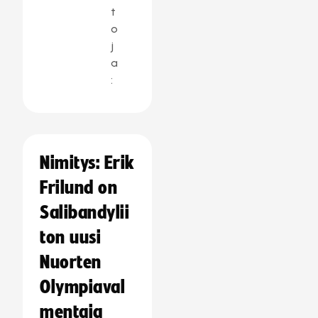
t
o
j
a
:
Nimitys: Erik
Frilund on
Salibandylii
ton uusi
Nuorten
Olympiaval
mentaja