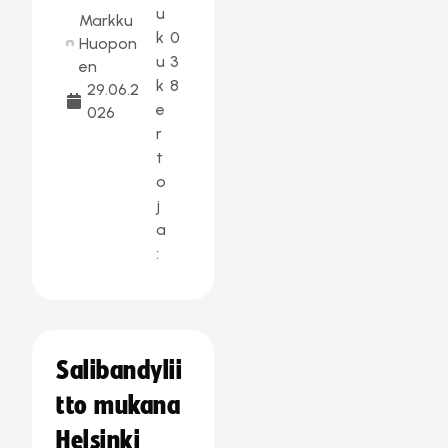
u
Markku
k
0
Huopon
u
3
en
k
8
29.06.2
e
026
r
t
o
j
a
:
Salibandylii
tto mukana
Helsinki