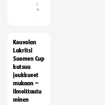
j
a
:
Kouvolan
Lakritsi
Suomen Cup
kutsuu
joukkueet
mukaan –
ilmoittautu
minen