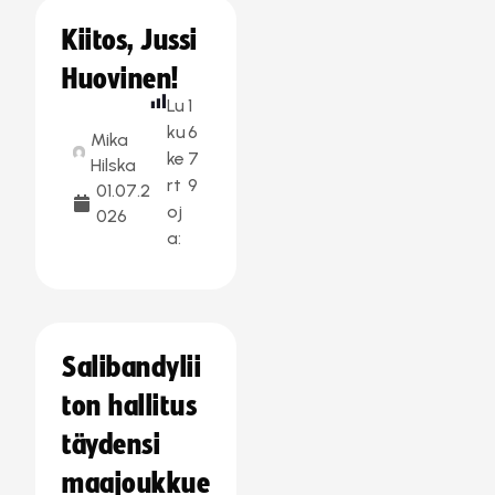
Kiitos, Jussi
Huovinen!
Lu
1
ku
6
Mika
ke
7
Hilska
rt
9
01.07.2
oj
026
a:
Salibandylii
ton hallitus
täydensi
maajoukkue