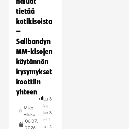
haluat
tietää
kotikisoista
–
Salibandyn
MM-kisojen
käytännön
kysymykset
koottiin
yhteen
Lu
3
ku
Mika
ke
3
Hilska
rt
1
06.07.
oj
4
2026