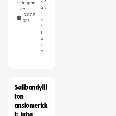
k
4
Huopon
u
3
en
k
10.07.2
e
026
r
t
o
j
a
:
Salibandylii
ton
ansiomerkk
i: Juha