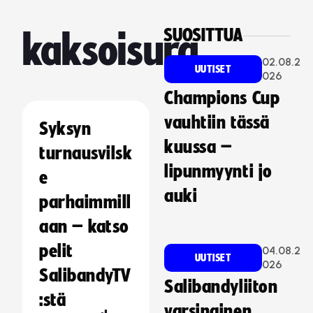
SUOSITTUA
kaksoisura
02.08.2
UUTISET
026
Champions Cup
vauhtiin tässä
Syksyn
kuussa –
turnausvilsk
lipunmyynti jo
e
auki
parhaimmill
aan – katso
pelit
04.08.2
UUTISET
026
SalibandyTV
Salibandyliiton
:stä
varsinainen