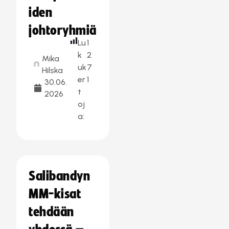
iden
johtoryhmiä
Lu
1
k
2
Mika
uk
7
Hilska
er
1
30.06.
t
2026
oj
a:
Salibandyn
MM-kisat
tehdään