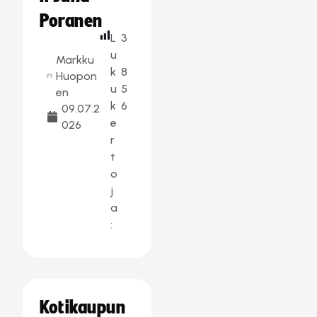
Poranen
L
3
u
Markku
k
8
Huopon
u
5
en
k
6
09.07.2
e
026
r
t
o
j
a
:
Kotikaupun