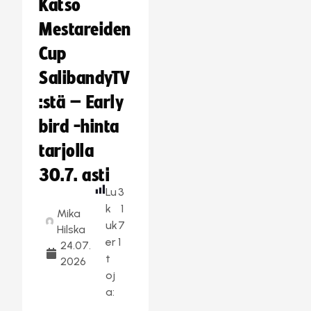
Katso
Mestareiden
Cup
SalibandyTV
:stä – Early
bird -hinta
tarjolla
30.7. asti
Lu
3
k
1
Mika
uk
7
Hilska
er
1
24.07.
t
2026
oj
a: