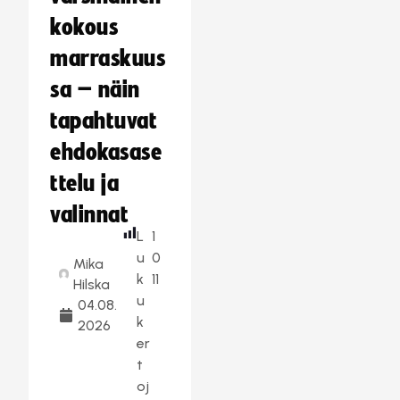
kokous
marraskuus
sa – näin
tapahtuvat
ehdokasase
ttelu ja
valinnat
L
1
u
0
Mika
k
11
Hilska
u
04.08.
k
2026
er
t
oj