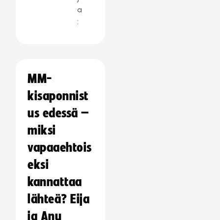
a
:
MM-
kisaponnist
us edessä –
miksi
vapaaehtois
eksi
kannattaa
lähteä? Eija
ja Anu