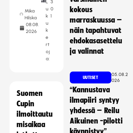
L
3
kokous
u
0
Mika
k
1
Hilska
marraskuussa –
u
08.08.
näin tapahtuvat
k
2026
e
ehdokasasettelu
rt
ja valinnat
oj
a:
05.08.2
UUTISET
026
“Kannustava
Suomen
ilmapiiri syntyy
Cupin
yhdessä – Reilu
ilmoittautu
Aikuinen -pilotti
misaikaa
käynnistyy”