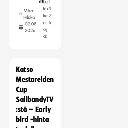
Lu
1
ku
3
Mika
ke
7
Hilska
rt
5
02.08.
oj
2026
a:
Katso
Mestareiden
Cup
SalibandyTV
:stä – Early
bird -hinta