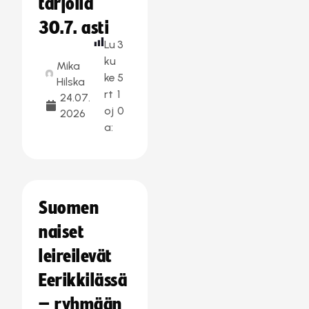
tarjolla
30.7. asti
Lu
3
ku
Mika
ke
5
Hilska
rt
1
24.07.
oj
0
2026
a:
Suomen
naiset
leireilevät
Eerikkilässä
– ryhmään