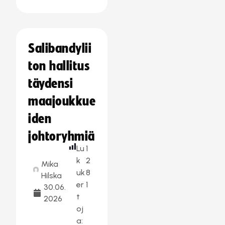
Salibandylii
ton hallitus
täydensi
maajoukkue
iden
johtoryhmiä
Lu
1
k
2
Mika
uk
8
Hilska
er
1
30.06.
t
2026
oj
a: