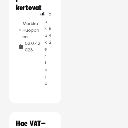
kertovat
L
2
u
Markku
k
8
Huopon
u
4
en
k
2
02.07.2
e
026
r
t
o
j
a
:
Hae VAT–