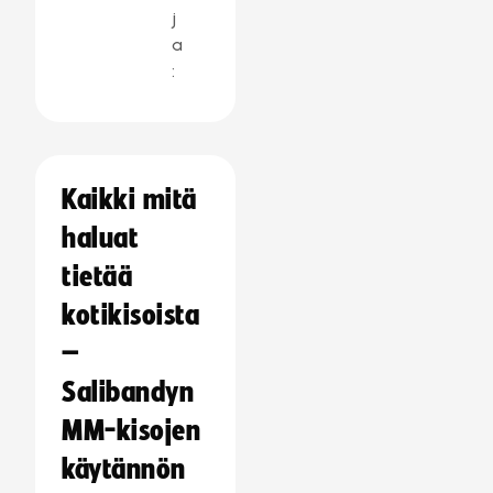
j
a
:
Kaikki mitä
haluat
tietää
kotikisoista
–
Salibandyn
MM-kisojen
käytännön