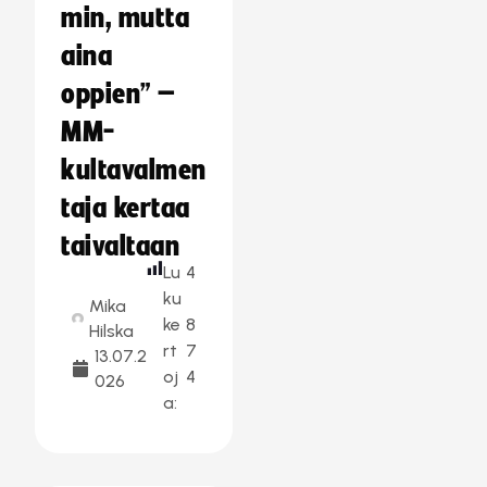
min, mutta
aina
oppien” –
MM-
kultavalmen
taja kertaa
taivaltaan
Lu
4
ku
Mika
ke
8
Hilska
rt
7
13.07.2
oj
4
026
a: