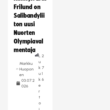
Frilund on
Salibandylii
ton uusi
Nuorten
Olympiaval
mentaja
L
2
u
Markku
k
7
Huopon
u
1
en
k
6
03.07.2
e
026
r
t
o
j