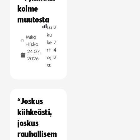
kolme
muutosta
Lu
2
ku
Mika
ke
7
Hilska
rt
4
24.07.
oj
2
2026
a:
“Joskus
kiihkeästi,
joskus
rauhallisem