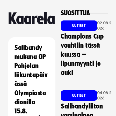
SUOSITTUA
Kaarela
02.08.2
UUTISET
026
Champions Cup
vauhtiin tässä
Salibandy
kuussa –
mukana OP
lipunmyynti jo
Pohjolan
auki
liikuntapäiv
ässä
Olympiasta
04.08.2
UUTISET
026
dionilla
Salibandyliiton
15.8.
varsinainen