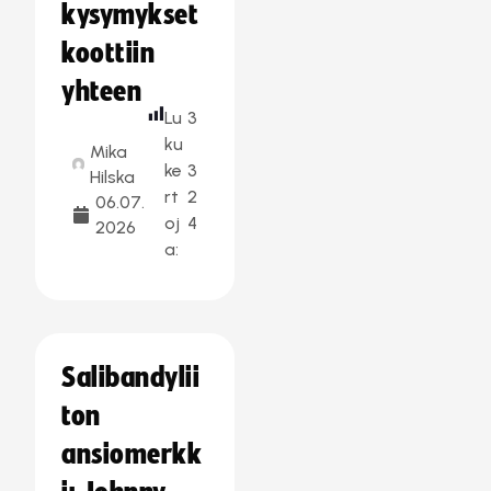
kysymykset
koottiin
yhteen
Lu
3
ku
Mika
ke
3
Hilska
rt
2
06.07.
oj
4
2026
a:
Salibandylii
ton
ansiomerkk