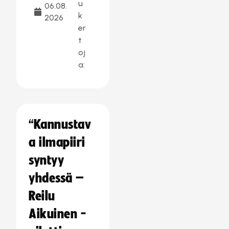
u
06.08.
k
2026
er
t
oj
a:
“Kannustav
a ilmapiiri
syntyy
yhdessä –
Reilu
Aikuinen -