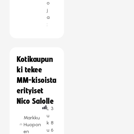
o
j
a
:
Kotikaupun
ki tekee
MM-kisoista
erityiset
Nico Salolle
L
3
u
Markku
k
8
Huopon
u
6
en