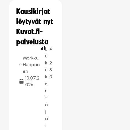
Kausikirjat
löytyvät nyt
Kuvat.fi-
palvelusta
L
4
u
Markku
k
2
Huopon
u
8
en
k
0
10.07.2
e
026
r
t
o
j
a
: