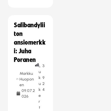
Salibandylii
ton
ansiomerkk
i: Juha
Poranen
L
3
u
Markku
k
9
Huopon
u
2
en
k
4
09.07.2
e
026
r
t