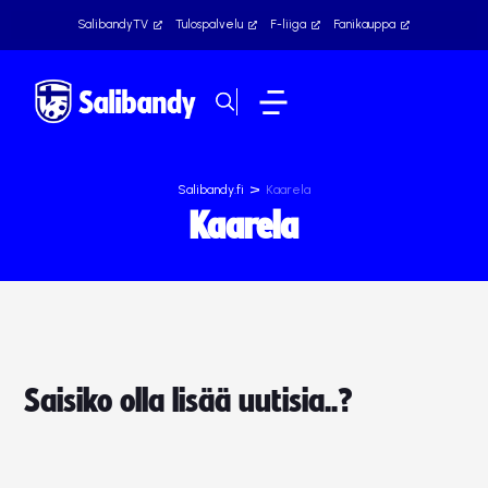
SalibandyTV
Tulospalvelu
F-liiga
Fanikauppa
>
Salibandy.fi
Kaarela
Kaarela
Saisiko olla lisää uutisia..?