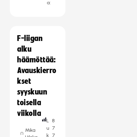
a:
F-liigan
alku
häämöttää:
Avauskierro
kset
syyskuun
toisella
viikolla
L
8
u
7
Mika
k
7