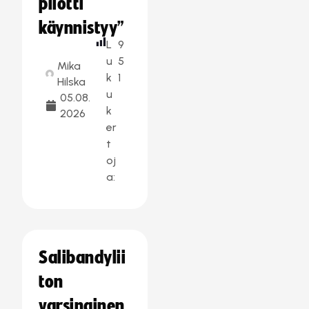
pilotti
käynnistyy”
L
9
u
5
Mika
k
1
Hilska
u
05.08.
k
2026
er
t
oj
a:
Salibandylii
ton
varsinainen