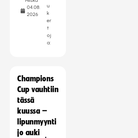
Hilska
u
04.08.
k
2026
er
t
oj
a:
Champions
Cup vauhtiin
tässä
kuussa –
lipunmyynti
jo auki