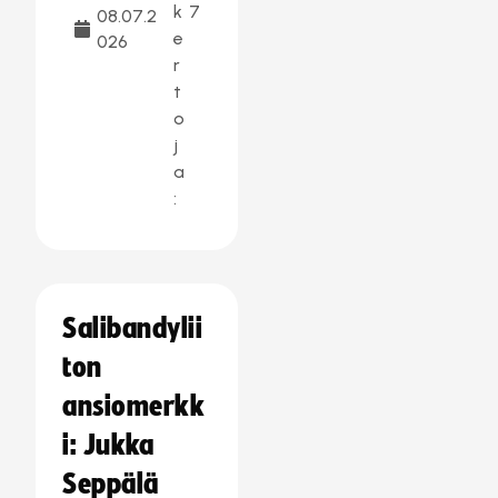
k
7
08.07.2
e
026
r
t
o
j
a
:
Salibandylii
ton
ansiomerkk
i: Jukka
Seppälä