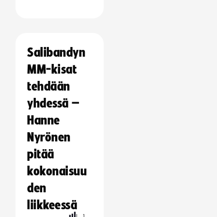
Salibandyn
MM-kisat
tehdään
yhdessä –
Hanne
Nyrönen
pitää
kokonaisuu
den
liikkeessä
L
1