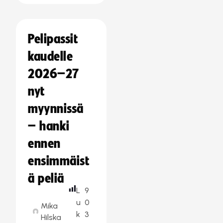
Pelipassit
kaudelle
2026–27
nyt
myynnissä
– hanki
ennen
ensimmäist
ä peliä
L
9
u
0
Mika
k
3
Hilska