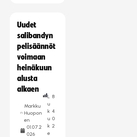
Uudet
salibandyn
pelisäännöt
voimaan
heinäkuun
alusta
alkaen
L
8
u
Markku
k
4
Huopon
u
0
en
k
2
01.07.2
e
026