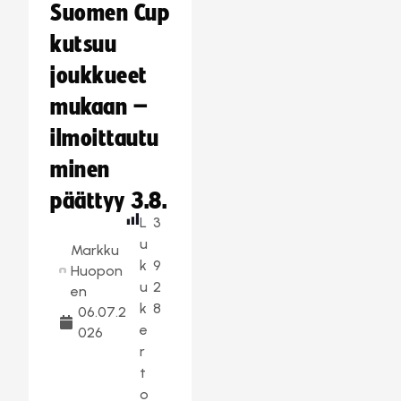
Suomen Cup
kutsuu
joukkueet
mukaan –
ilmoittautu
minen
päättyy 3.8.
L
3
u
Markku
k
9
Huopon
u
2
en
k
8
06.07.2
e
026
r
t
o