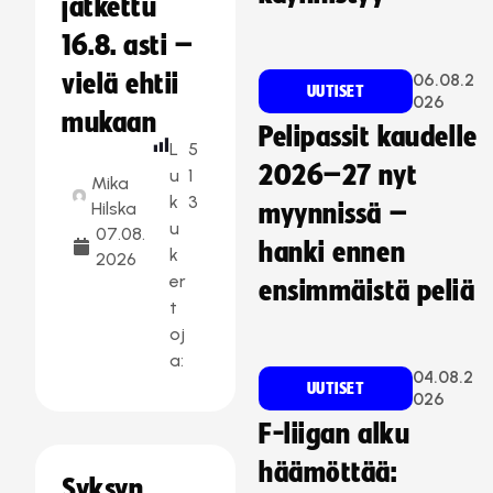
jatkettu
16.8. asti –
vielä ehtii
06.08.2
UUTISET
026
mukaan
Pelipassit kaudelle
L
5
2026–27 nyt
u
1
Mika
k
3
Hilska
myynnissä –
u
07.08.
hanki ennen
k
2026
er
ensimmäistä peliä
t
oj
a:
04.08.2
UUTISET
026
F-liigan alku
häämöttää:
Syksyn