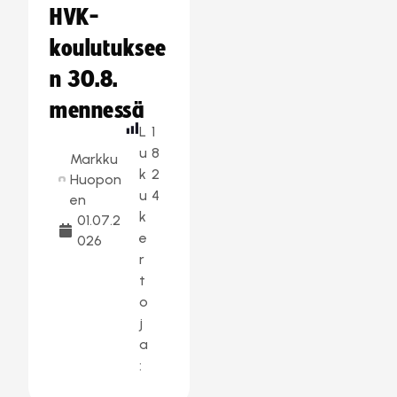
HVK-
koulutuksee
n 30.8.
mennessä
L
1
u
8
Markku
k
2
Huopon
u
4
en
k
01.07.2
e
026
r
t
o
j
a
: