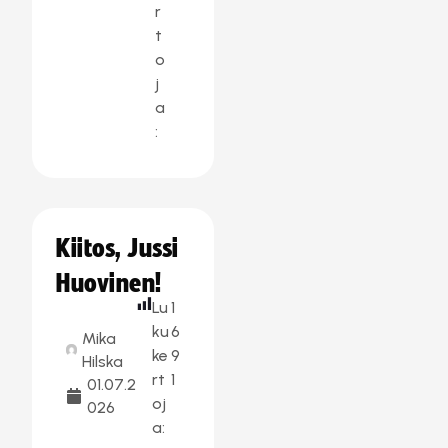
r
t
o
j
a
:
Kiitos, Jussi
Huovinen!
Lu
1
ku
6
Mika
ke
9
Hilska
rt
1
01.07.2
oj
026
a: