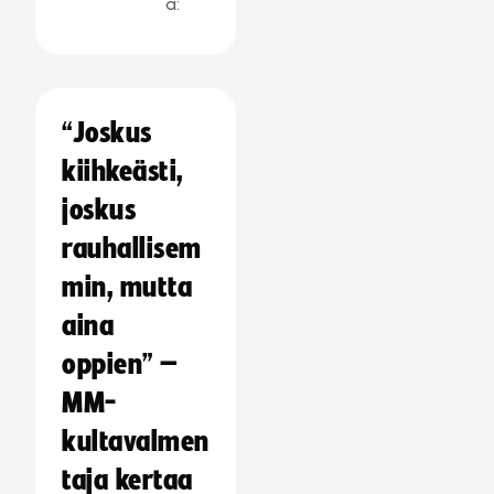
a:
“Joskus
kiihkeästi,
joskus
rauhallisem
min, mutta
aina
oppien” –
MM-
kultavalmen
taja kertaa