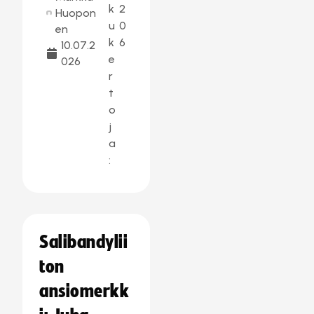
k
2
Huopon
u
0
en
k
6
10.07.2
e
026
r
t
o
j
a
:
Salibandylii
ton
ansiomerkk