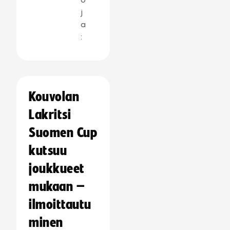
j
a
:
Kouvolan
Lakritsi
Suomen Cup
kutsuu
joukkueet
mukaan –
ilmoittautu
minen