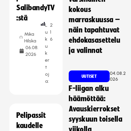
SalibandyTV
kokous
:stä
marraskuussa –
L
2
näin tapahtuvat
u
1
Mika
k
6
ehdokasasettelu
Hilska
u
06.08.
ja valinnat
k
2026
er
t
04.08.2
oj
UUTISET
026
a:
F-liigan alku
häämöttää:
Avauskierrokset
Pelipassit
syyskuun toisella
kaudelle
viikolla