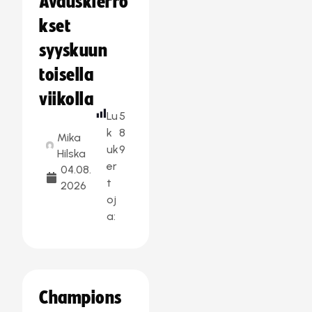
Avauskierro
kset
syyskuun
toisella
viikolla
Lu
5
k
8
Mika
uk
9
Hilska
er
04.08.
t
2026
oj
a:
Champions