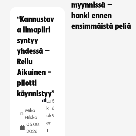
myynnissä –
hanki ennen
“Kannustav
ensimmäistä peliä
a ilmapiiri
syntyy
yhdessä –
Reilu
Aikuinen -
pilotti
käynnistyy”
Lu
5
k
6
Mika
uk
9
Hilska
er
05.08.
t
2026