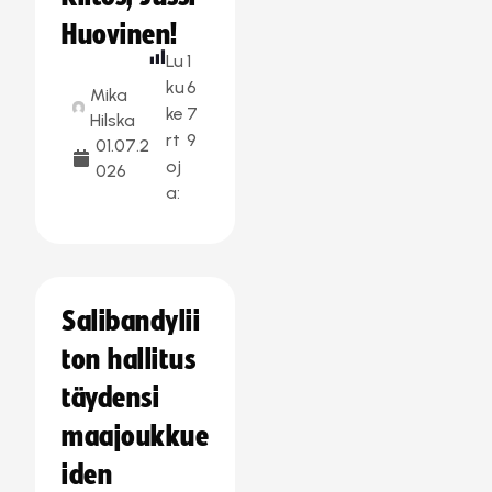
Huovinen!
Lu
1
ku
6
Mika
ke
7
Hilska
rt
9
01.07.2
oj
026
a:
Salibandylii
ton hallitus
täydensi
maajoukkue
iden