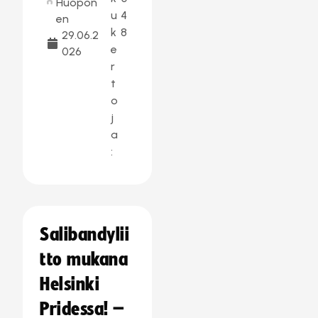
Huopon
u
4
en
k
8
29.06.2
e
026
r
t
o
j
a
:
Salibandylii
tto mukana
Helsinki
Pridessa! –