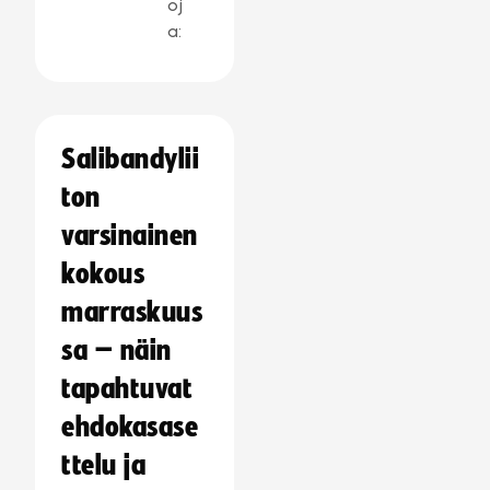
oj
a:
Salibandylii
ton
varsinainen
kokous
marraskuus
sa – näin
tapahtuvat
ehdokasase
ttelu ja