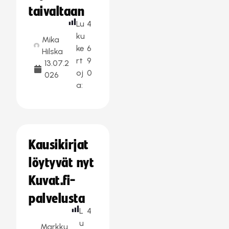
taivaltaan
Lu
4
ku
Mika
ke
6
Hilska
rt
9
13.07.2
oj
0
026
a:
Kausikirjat
löytyvät nyt
Kuvat.fi-
palvelusta
L
4
u
Markku