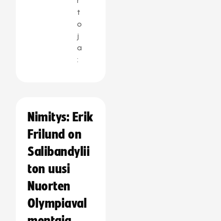
r
t
o
j
a
:
Nimitys: Erik
Frilund on
Salibandylii
ton uusi
Nuorten
Olympiaval