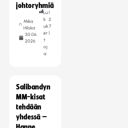
johtoryhmiä
Lu
1
k
2
Mika
uk
7
Hilska
er
1
30.06.
t
2026
oj
a:
Salibandyn
MM-kisat
tehdään
yhdessä –
Hanne