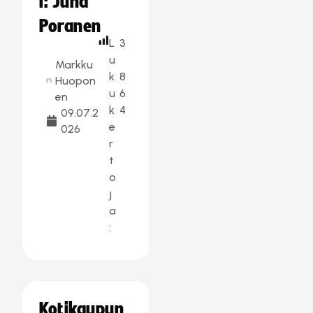
i: Juha
Poranen
L
3
u
Markku
k
8
Huopon
u
6
en
k
4
09.07.2
e
026
r
t
o
j
a
:
Kotikaupun