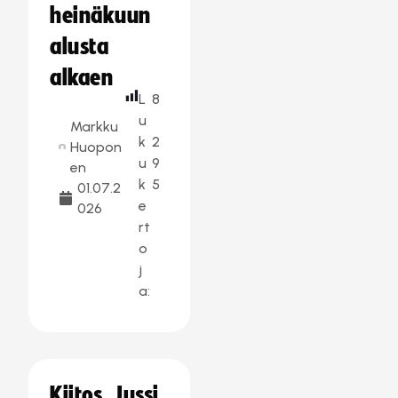
heinäkuun
alusta
alkaen
L
8
u
Markku
k
2
Huopon
u
9
en
k
5
01.07.2
e
026
rt
o
j
a:
Kiitos, Jussi