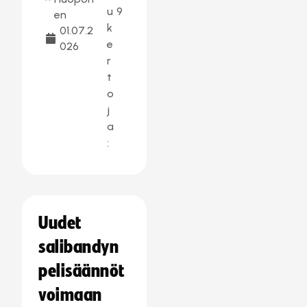
u
9
en
k
01.07.2
e
026
r
t
o
j
a
:
Uudet
salibandyn
pelisäännöt
voimaan