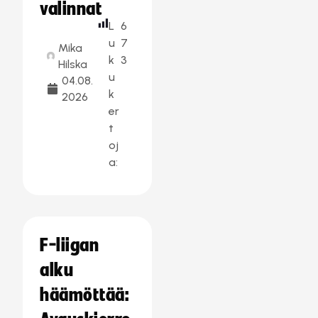
valinnat
L
6
u
7
Mika
k
3
Hilska
u
04.08.
k
2026
er
t
oj
a:
F-liigan
alku
häämöttää: