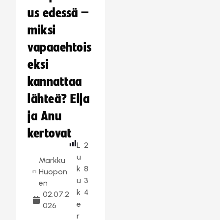
us edessä –
miksi
vapaaehtois
eksi
kannattaa
lähteä? Eija
ja Anu
kertovat
L
2
u
Markku
k
8
Huopon
u
3
en
k
4
02.07.2
e
026
r