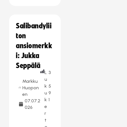
Salibandylii
ton
ansiomerkk
i: Jukka
Seppälä
L
3
u
Markku
k
5
Huopon
u
9
en
k
1
07.07.2
e
026
r
t
o