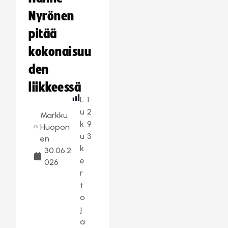
Nyrönen
pitää
kokonaisuu
den
liikkeessä
L
1
u
2
Markku
k
9
Huopon
u
3
en
k
30.06.2
e
026
r
t
o
j
a