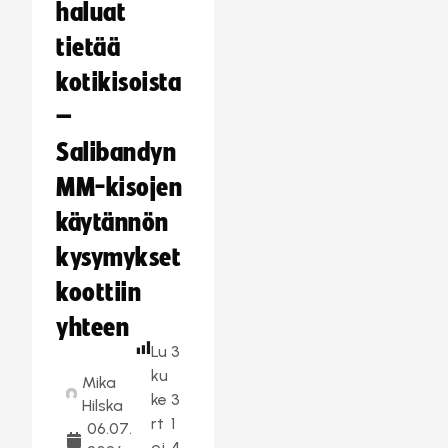
haluat
tietää
kotikisoista
–
Salibandyn
MM-kisojen
käytännön
kysymykset
koottiin
yhteen
Lu
3
ku
Mika
ke
3
Hilska
rt
1
06.07.
oj
4