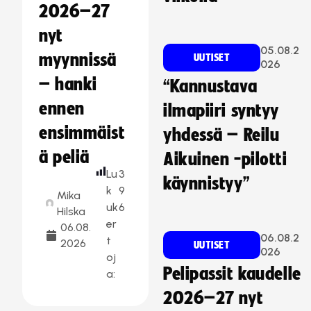
2026–27
nyt
05.08.2
myynnissä
UUTISET
026
– hanki
“Kannustava
ennen
ilmapiiri syntyy
ensimmäist
yhdessä – Reilu
ä peliä
Aikuinen -pilotti
Lu
3
käynnistyy”
k
9
Mika
uk
6
Hilska
er
06.08.
06.08.2
t
2026
UUTISET
026
oj
Pelipassit kaudelle
a:
2026–27 nyt