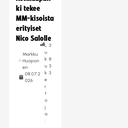
ki tekee
MM-kisoista
erityiset
Nico Salolle
L
3
u
Markku
k
8
Huopon
u
3
en
k
3
08.07.2
e
026
r
t
o
j
a
: