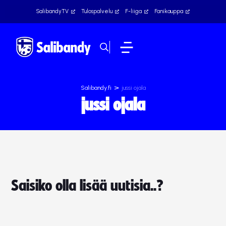
SalibandyTV
Tulospalvelu
F-liiga
Fanikauppa
>
Salibandy.fi
jussi ojala
jussi ojala
Saisiko olla lisää uutisia..?