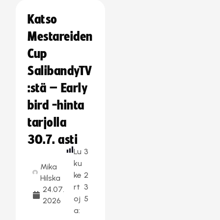
Katso
Mestareiden
Cup
SalibandyTV
:stä – Early
bird -hinta
tarjolla
30.7. asti
Lu
3
ku
Mika
ke
2
Hilska
rt
3
24.07.
oj
5
2026
a: