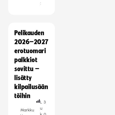
:
Pelikauden
2026–2027
erotuomari
palkkiot
sovittu –
lisätty
kilpailusään
töihin
L
3
u
Markku
k
0