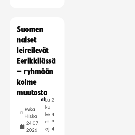
Suomen
naiset
leireilevät
Eerikkilässä
– ryhmään
kolme
muutosta
Lu
2
ku
Mika
ke
4
Hilska
rt
9
24.07.
oj
4
2026