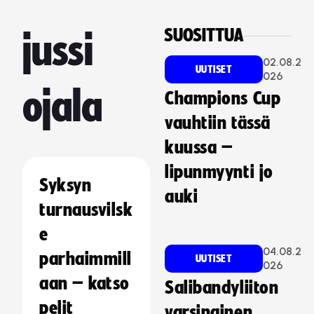
SUOSITTUA
jussi
02.08.2
UUTISET
026
ojala
Champions Cup
vauhtiin tässä
kuussa –
lipunmyynti jo
Syksyn
auki
turnausvilsk
e
04.08.2
parhaimmill
UUTISET
026
aan – katso
Salibandyliiton
pelit
varsinainen