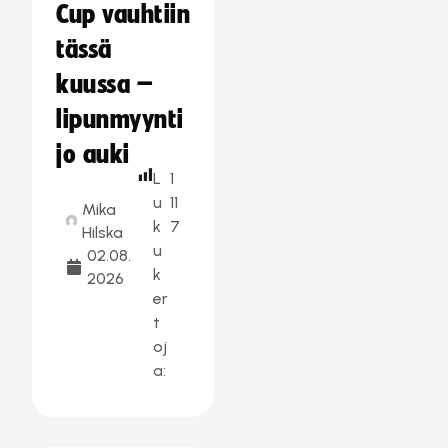
Cup vauhtiin
tässä
kuussa –
lipunmyynti
jo auki
L
1
u
11
Mika
k
7
Hilska
u
02.08.
k
2026
er
t
oj
a: