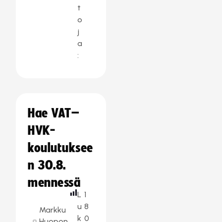
t
o
j
a
:
Hae VAT–
HVK-
koulutuksee
n 30.8.
mennessä
L
1
u
8
Markku
k
0
Huopon