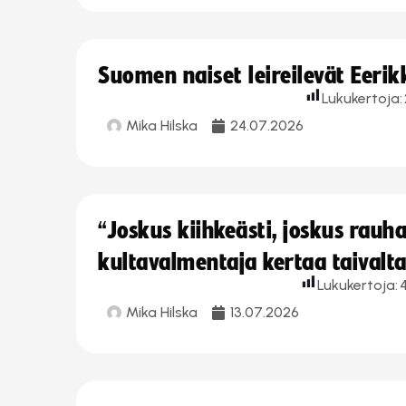
Suomen naiset leireilevät Eeri
Lukukertoja:
Mika Hilska
24.07.2026
“Joskus kiihkeästi, joskus rau
kultavalmentaja kertaa taivalt
Lukukertoja:
4
Mika Hilska
13.07.2026