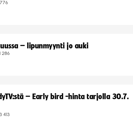
776
uussa – lipunmyynti jo auki
1 286
TV:stä – Early bird -hinta tarjolla 30.7.
3 413