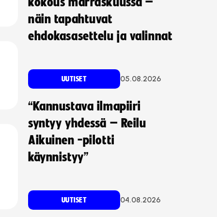
kokous marraskuussa –
näin tapahtuvat
ehdokasasettelu ja valinnat
05.08.2026
UUTISET
“Kannustava ilmapiiri
syntyy yhdessä – Reilu
Aikuinen -pilotti
käynnistyy”
04.08.2026
UUTISET