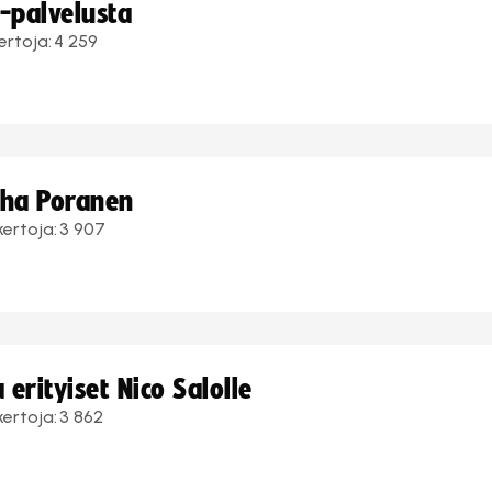
i-palvelusta
ertoja:
4 259
uha Poranen
kertoja:
3 907
erityiset Nico Salolle
kertoja:
3 862