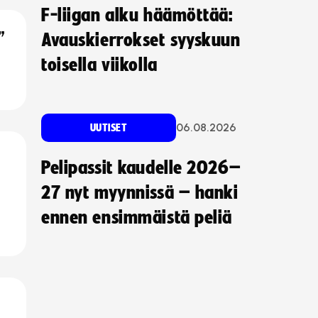
F-liigan alku häämöttää:
”
Avauskierrokset syyskuun
toisella viikolla
06.08.2026
UUTISET
Pelipassit kaudelle 2026–
27 nyt myynnissä – hanki
ennen ensimmäistä peliä