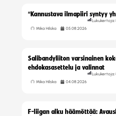
“Kannustava ilmapiiri syntyy yh
Lukukertoja:
Mika Hilska
05.08.2026
Salibandyliiton varsinainen ko
ehdokasasettelu ja valinnat
Lukukertoja:
Mika Hilska
04.08.2026
F-liigan alku häämöttää: Avausk