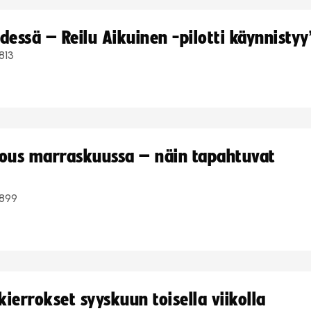
dessä – Reilu Aikuinen -pilotti käynnistyy
813
kous marraskuussa – näin tapahtuvat
899
ierrokset syyskuun toisella viikolla