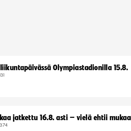
iikuntapäivässä Olympiastadionilla 15.8.
131
a jatkettu 16.8. asti – vielä ehtii muka
374