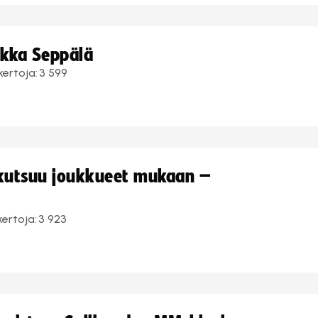
ukka Seppälä
kertoja:
3 599
 kutsuu joukkueet mukaan –
kertoja:
3 923