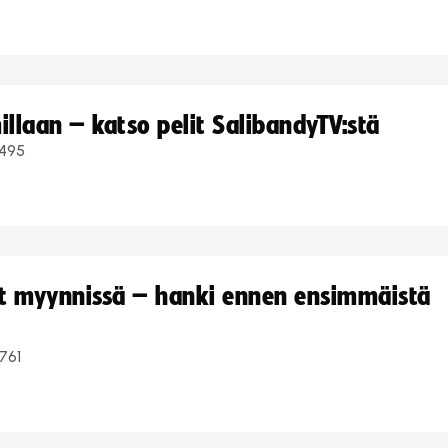
llaan – katso pelit SalibandyTV:stä
495
yt myynnissä – hanki ennen ensimmäistä
761