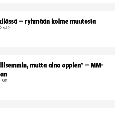
kkilässä – ryhmään kolme muutosta
2 649
hallisemmin, mutta aina oppien” – MM-
aan
 851