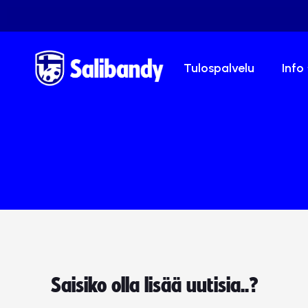
Tulospalvelu
Info
Saisiko olla lisää uutisia..?