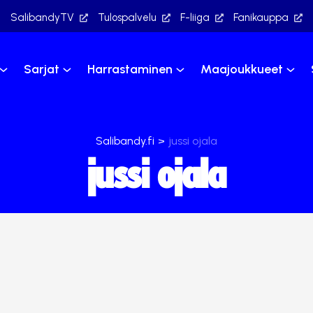
SalibandyTV
Tulospalvelu
F-liiga
Fanikauppa
Sarjat
Harrastaminen
Maajoukkueet
Salibandy.fi
>
jussi ojala
jussi ojala