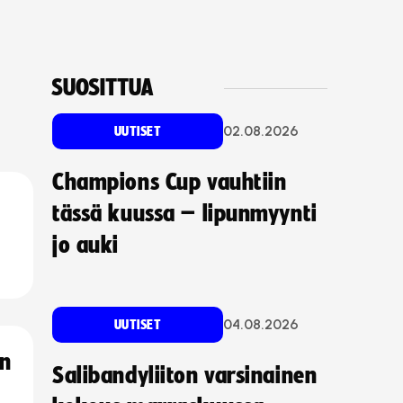
SUOSITTUA
02.08.2026
UUTISET
Champions Cup vauhtiin
tässä kuussa – lipunmyynti
jo auki
04.08.2026
UUTISET
an
Salibandyliiton varsinainen