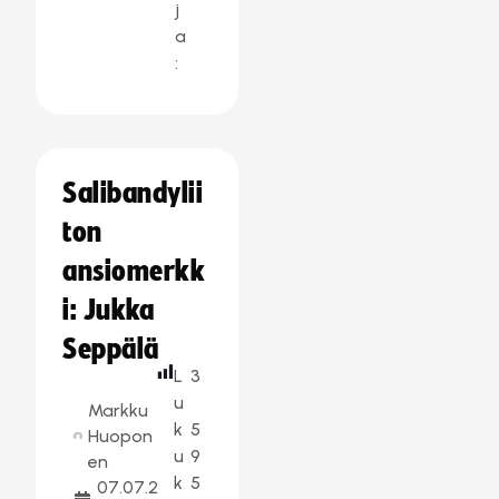
j
a
:
Salibandylii
ton
ansiomerkk
i: Jukka
Seppälä
L
3
u
Markku
k
5
Huopon
u
9
en
k
5
07.07.2