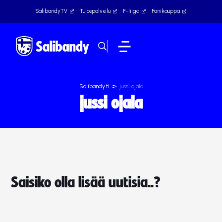
SalibandyTV
Tulospalvelu
F-liiga
Fanikauppa
>
Salibandy.fi
jussi ojala
jussi ojala
Saisiko olla lisää uutisia..?