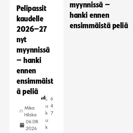
myynnissä –
Pelipassit
hanki ennen
kaudelle
ensimmäistä peliä
2026–27
nyt
myynnissä
– hanki
ennen
ensimmäist
ä peliä
L
6
u
4
Mika
k
7
Hilska
u
06.08.
k
2026