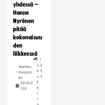
yhdessä –
Hanne
Nyrönen
pitää
kokonaisuu
den
liikkeessä
L
1
u
2
Markku
k
9
Huopon
u
4
en
k
30.06.2
e
026
r
t
o