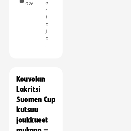
e
026
r
t
o
j
a
:
Kouvolan
Lakritsi
Suomen Cup
kutsuu
joukkueet
mukaan –