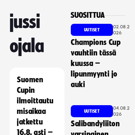
SUOSITTUA
jussi
02.08.2
UUTISET
026
ojala
Champions Cup
vauhtiin tässä
kuussa –
lipunmyynti jo
Suomen
auki
Cupin
ilmoittautu
04.08.2
misaikaa
UUTISET
026
jatkettu
Salibandyliiton
16.8. asti –
varsinainen