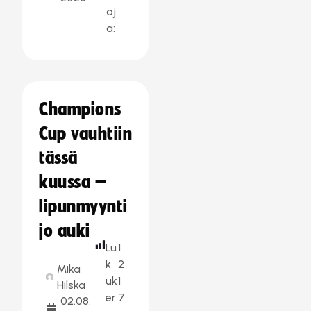
oj
a:
Champions
Cup vauhtiin
tässä
kuussa –
lipunmyynti
jo auki
Lu
1
k
2
Mika
uk
1
Hilska
er
7
02.08.