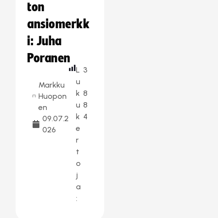
ton
ansiomerkk
i: Juha
Poranen
L
3
u
Markku
k
8
Huopon
u
8
en
k
4
09.07.2
e
026
r
t
o
j
a
: