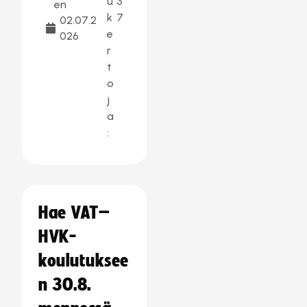
u
3
en
k
7
02.07.2
e
026
r
t
o
j
a
:
Hae VAT–
HVK-
koulutuksee
n 30.8.