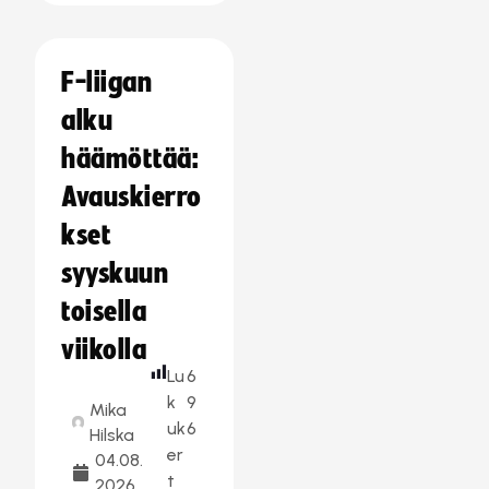
F-liigan
alku
häämöttää:
Avauskierro
kset
syyskuun
toisella
viikolla
Lu
6
k
9
Mika
uk
6
Hilska
er
04.08.
t
2026