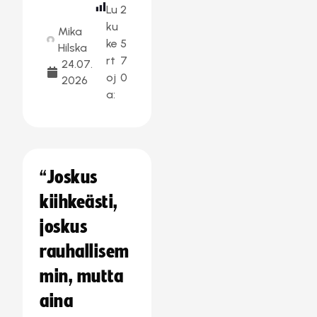
Lu
2
ku
Mika
ke
5
Hilska
rt
7
24.07.
oj
0
2026
a:
“Joskus
kiihkeästi,
joskus
rauhallisem
min, mutta
aina