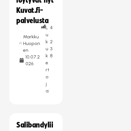
löytyvät nyt
Kuvat.fi-
palvelusta
L
4
u
Markku
k
2
Huopon
u
3
en
k
8
10.07.2
e
026
rt
o
j
a:
Salibandylii