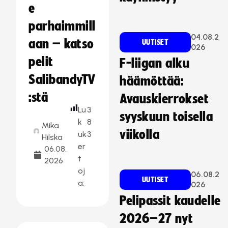
e
parhaimmill
04.08.2
aan – katso
UUTISET
026
pelit
F-liigan alku
SalibandyTV
häämöttää:
:stä
Avauskierrokset
Lu
3
syyskuun toisella
k
8
Mika
viikolla
uk
3
Hilska
er
06.08.
t
2026
oj
06.08.2
UUTISET
a:
026
Pelipassit kaudelle
2026–27 nyt