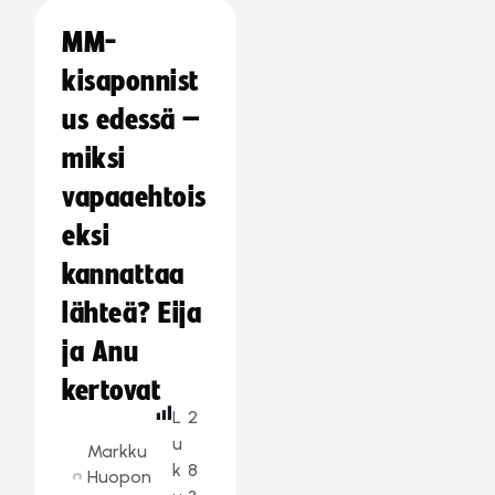
MM-
kisaponnist
us edessä –
miksi
vapaaehtois
eksi
kannattaa
lähteä? Eija
ja Anu
kertovat
L
2
u
Markku
k
8
Huopon