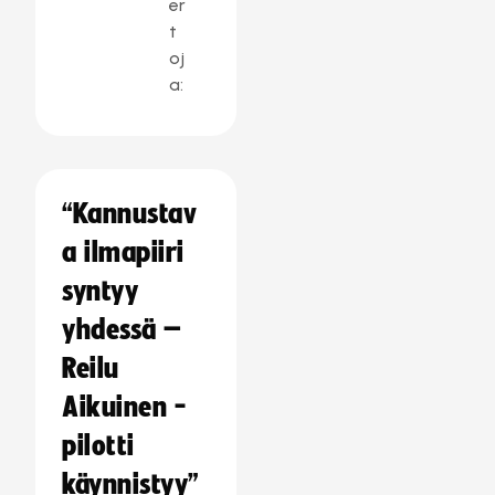
er
t
oj
a:
“Kannustav
a ilmapiiri
syntyy
yhdessä –
Reilu
Aikuinen -
pilotti
käynnistyy”