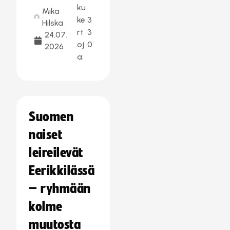
ku
Mika
ke
3
Hilska
rt
3
24.07.
oj
0
2026
a:
Suomen
naiset
leireilevät
Eerikkilässä
– ryhmään
kolme
muutosta