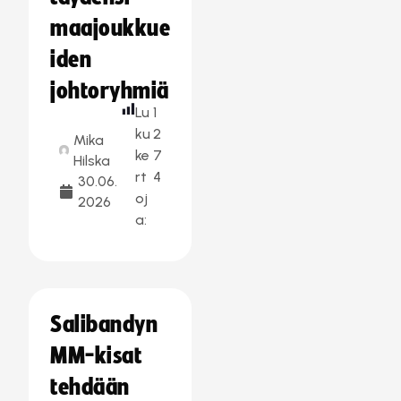
maajoukkue
iden
johtoryhmiä
Lu
1
ku
2
Mika
ke
7
Hilska
rt
4
30.06.
oj
2026
a:
Salibandyn
MM-kisat
tehdään