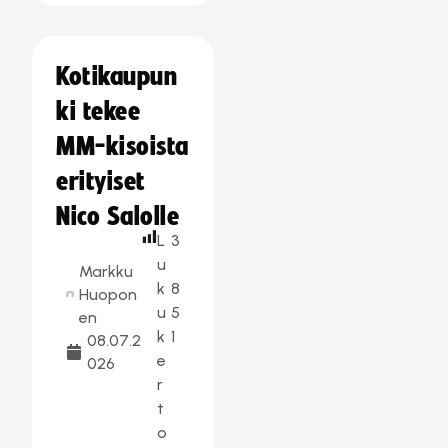
Kotikaupun
ki tekee
MM-kisoista
erityiset
Nico Salolle
L
3
u
Markku
k
8
Huopon
u
5
en
k
1
08.07.2
e
026
r
t
o