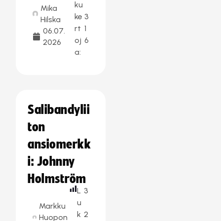
ku
Mika
ke
3
Hilska
rt
1
06.07.
oj
6
2026
a:
Salibandylii
ton
ansiomerkk
i: Johnny
Holmström
L
3
u
Markku
k
2
Huopon