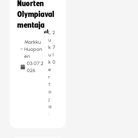
Nuorten
Olympiaval
mentaja
L
2
u
Markku
k
7
Huopon
u
1
en
k
0
03.07.2
e
026
r
t
o
j
a
: