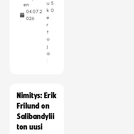
u
5
en
k
0
04.07.2
e
026
r
t
o
j
a
:
Nimitys: Erik
Frilund on
Salibandylii
ton uusi