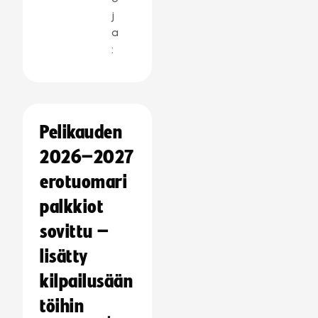
j
a
:
Pelikauden
2026–2027
erotuomari
palkkiot
sovittu –
lisätty
kilpailusään
töihin