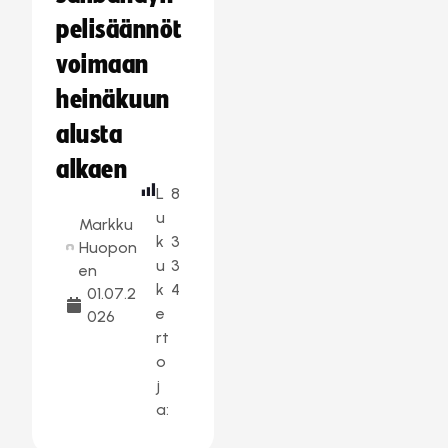
pelisäännöt
voimaan
heinäkuun
alusta
alkaen
L
8
u
Markku
k
3
Huopon
u
3
en
k
4
01.07.2
e
026
rt
o
j
a: