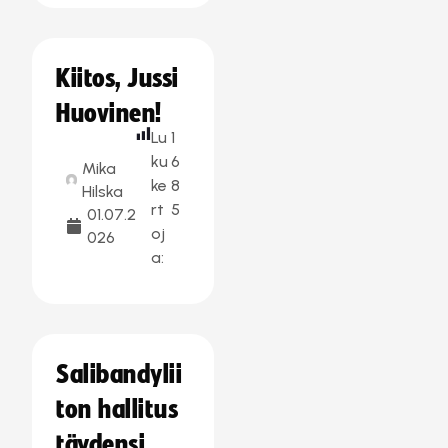
Kiitos, Jussi
Huovinen!
Lu
1
ku
6
Mika
ke
8
Hilska
rt
5
01.07.2
oj
026
a:
Salibandylii
ton hallitus
täydensi