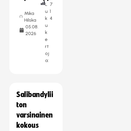
L
7
u
1
Mika
k
4
Hilska
u
05.08.
k
2026
e
rt
oj
a:
Salibandylii
ton
varsinainen
kokous