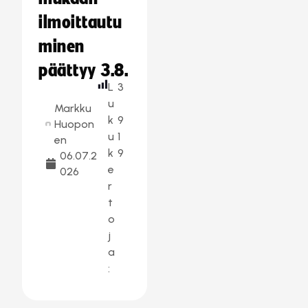
ilmoittautu
minen
päättyy 3.8.
L
3
u
Markku
k
9
Huopon
u
1
en
k
9
06.07.2
e
026
r
t
o
j
a
: