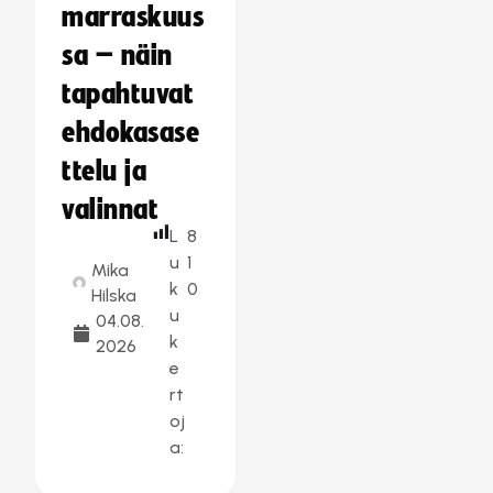
marraskuus
sa – näin
tapahtuvat
ehdokasase
ttelu ja
valinnat
L
8
u
1
Mika
k
0
Hilska
u
04.08.
k
2026
e
rt
oj
a: