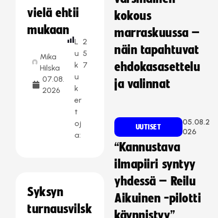
vielä ehtii
kokous
mukaan
marraskuussa –
L
2
näin tapahtuvat
u
5
Mika
k
7
ehdokasasettelu
Hilska
u
07.08.
ja valinnat
k
2026
er
t
05.08.2
oj
UUTISET
026
a:
“Kannustava
ilmapiiri syntyy
yhdessä – Reilu
Syksyn
Aikuinen -pilotti
turnausvilsk
käynnistyy”