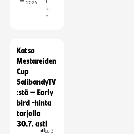
t
2026
oj
a:
Katso
Mestareiden
Cup
SalibandyTV
:stä – Early
bird -hinta
tarjolla
30.7. asti
Lu
3