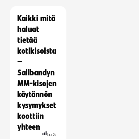
Kaikki mitä
haluat
tietää
kotikisoista
–
Salibandyn
MM-kisojen
käytännön
kysymykset
koottiin
yhteen
Lu
3