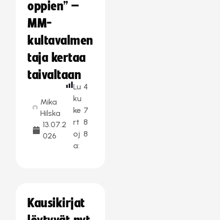
oppien” –
MM-
kultavalmen
taja kertaa
taivaltaan
Lu
4
ku
Mika
ke
7
Hilska
rt
8
13.07.2
oj
8
026
a:
Kausikirjat