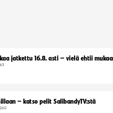
a jatkettu 16.8. asti – vielä ehtii muka
63
llaan – katso pelit SalibandyTV:stä
260