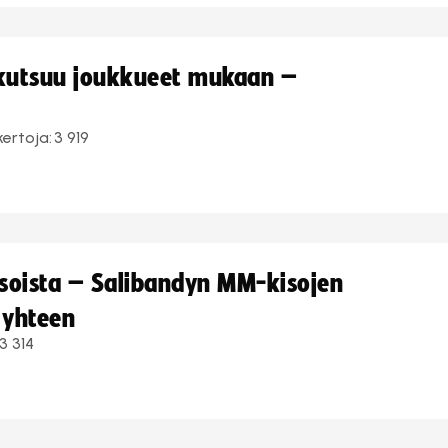
 kutsuu joukkueet mukaan –
kertoja:
3 919
kisoista – Salibandyn MM-kisojen
 yhteen
3 314