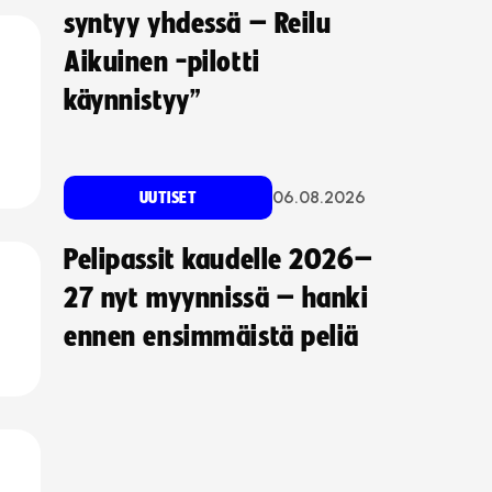
syntyy yhdessä – Reilu
Aikuinen -pilotti
käynnistyy”
06.08.2026
UUTISET
Pelipassit kaudelle 2026–
27 nyt myynnissä – hanki
ennen ensimmäistä peliä