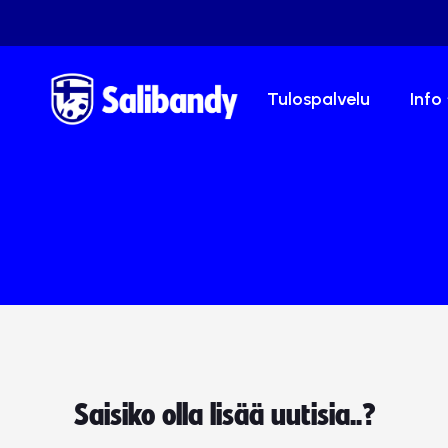
Tulospalvelu
Info
Saisiko olla lisää uutisia..?