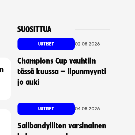
SUOSITTUA
02.08.2026
UUTISET
Champions Cup vauhtiin
an
tässä kuussa – lipunmyynti
jo auki
04.08.2026
UUTISET
Salibandyliiton varsinainen