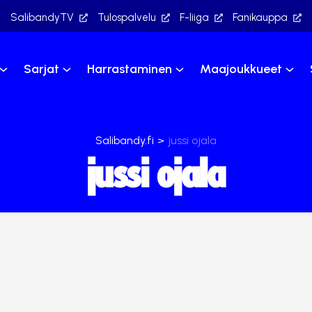
SalibandyTV
Tulospalvelu
F-liiga
Fanikauppa
Sarjat
Harrastaminen
Maajoukkueet
Salibandy.fi
>
jussi ojala
jussi ojala