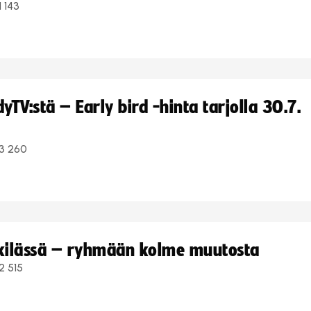
1 143
TV:stä – Early bird -hinta tarjolla 30.7.
3 260
kkilässä – ryhmään kolme muutosta
2 515