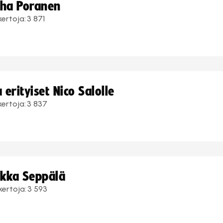
uha Poranen
kertoja:
3 871
erityiset Nico Salolle
kertoja:
3 837
ukka Seppälä
kertoja:
3 593