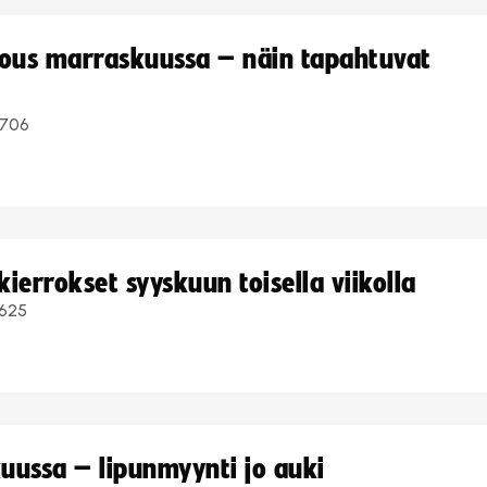
kous marraskuussa – näin tapahtuvat
706
ierrokset syyskuun toisella viikolla
625
uussa – lipunmyynti jo auki