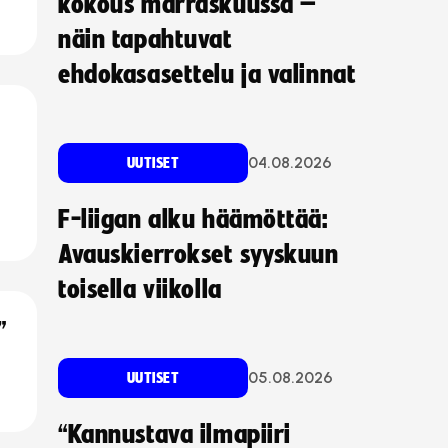
kokous marraskuussa –
näin tapahtuvat
ehdokasasettelu ja valinnat
04.08.2026
UUTISET
F-liigan alku häämöttää:
Avauskierrokset syyskuun
toisella viikolla
”
05.08.2026
UUTISET
“Kannustava ilmapiiri