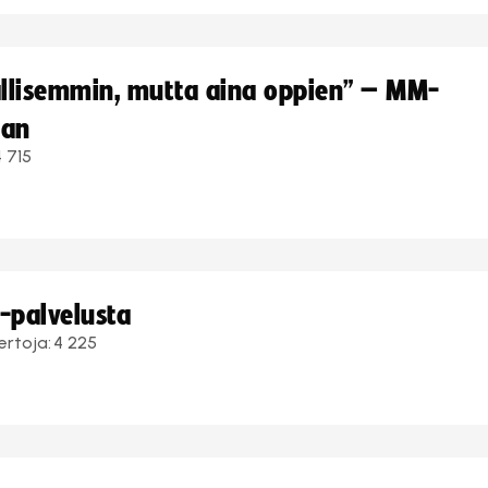
hallisemmin, mutta aina oppien” – MM-
aan
4 715
i-palvelusta
ertoja:
4 225