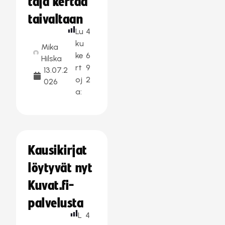
taja kertaa
taivaltaan
Lu
4
ku
Mika
ke
6
Hilska
rt
9
13.07.2
oj
2
026
a:
Kausikirjat
löytyvät nyt
Kuvat.fi-
palvelusta
L
4