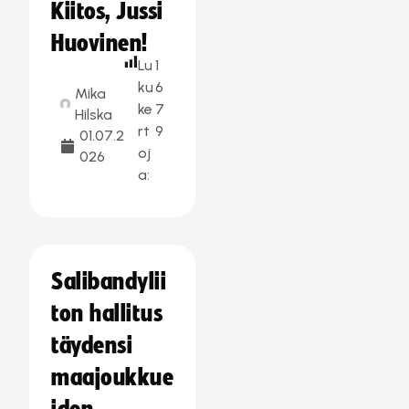
Kiitos, Jussi
Huovinen!
Lu
1
ku
6
Mika
ke
7
Hilska
rt
9
01.07.2
oj
026
a:
Salibandylii
ton hallitus
täydensi
maajoukkue