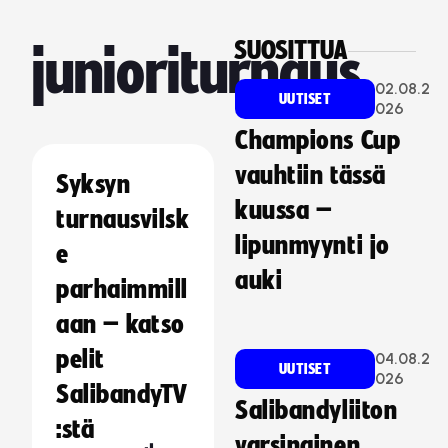
SUOSITTUA
junioriturnaus
02.08.2
UUTISET
026
Champions Cup
vauhtiin tässä
Syksyn
kuussa –
turnausvilsk
lipunmyynti jo
e
auki
parhaimmill
aan – katso
pelit
04.08.2
UUTISET
026
SalibandyTV
Salibandyliiton
:stä
varsinainen