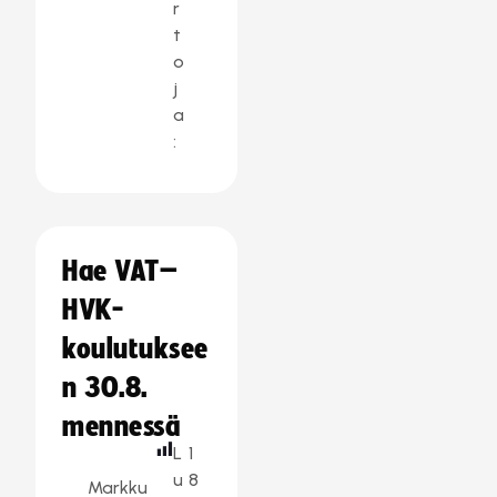
r
t
o
j
a
:
Hae VAT–
HVK-
koulutuksee
n 30.8.
mennessä
L
1
u
8
Markku