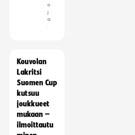
o
j
a
:
Kouvolan
Lakritsi
Suomen Cup
kutsuu
joukkueet
mukaan –
ilmoittautu