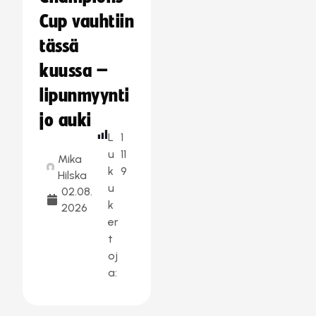
Cup vauhtiin
tässä
kuussa –
lipunmyynti
jo auki
L
1
u
11
Mika
k
9
Hilska
u
02.08.
k
2026
er
t
oj
a: