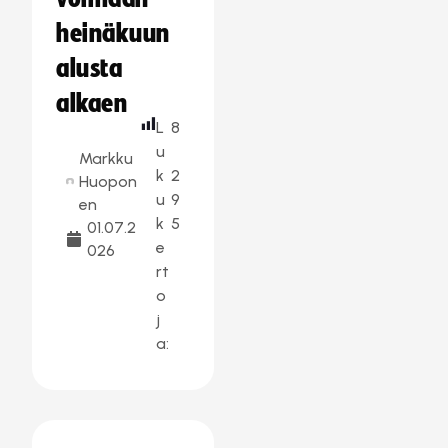
heinäkuun
alusta
alkaen
L
8
u
Markku
k
2
Huopon
u
9
en
k
5
01.07.2
e
026
rt
o
j
a: