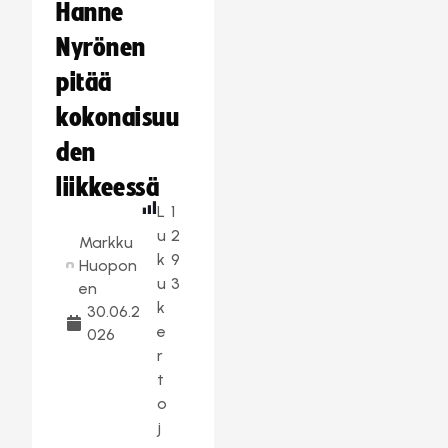
Hanne
Nyrönen
pitää
kokonaisuu
den
liikkeessä
L
1
u
2
Markku
k
9
Huopon
u
3
en
k
30.06.2
e
026
r
t
o
j