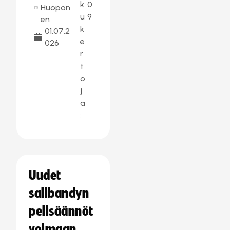
k
0
Huopon
u
9
en
k
01.07.2
e
026
r
t
o
j
a
:
Uudet
salibandyn
pelisäännöt
voimaan