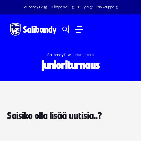
SalibandyTV
Tulospalvelu
F-liiga
Fanikauppa
>
Salibandy.fi
junioriturnaus
junioriturnaus
Saisiko olla lisää uutisia..?