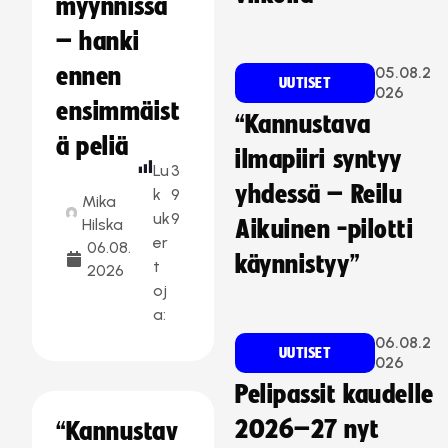
myynnissä
– hanki
ennen
05.08.2
UUTISET
026
ensimmäist
“Kannustava
ä peliä
ilmapiiri syntyy
Lu
3
yhdessä – Reilu
k
9
Mika
uk
9
Hilska
Aikuinen -pilotti
er
06.08.
käynnistyy”
t
2026
oj
a:
06.08.2
UUTISET
026
Pelipassit kaudelle
2026–27 nyt
“Kannustav