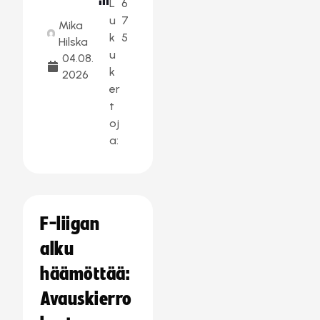
L
6
u
7
Mika
k
5
Hilska
u
04.08.
k
2026
er
t
oj
a:
F-liigan
alku
häämöttää:
Avauskierro