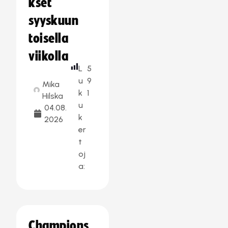
kset
syyskuun
toisella
viikolla
L
5
u
9
Mika
k
1
Hilska
u
04.08.
k
2026
er
t
oj
a:
Champions