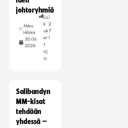
iden
johtoryhmiä
Lu
1
k
2
Mika
uk
7
Hilska
er
1
30.06.
t
2026
oj
a:
Salibandyn
MM-kisat
tehdään
yhdessä –