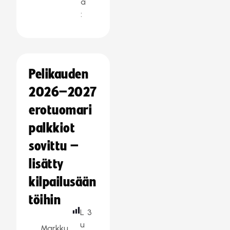
a
:
Pelikauden
2026–2027
erotuomari
palkkiot
sovittu –
lisätty
kilpailusään
töihin
L
3
u
Markku