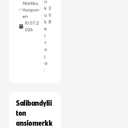
u
Markku
k
2
Huopon
u
0
en
k
8
10.07.2
e
026
r
t
o
j
a
:
Salibandylii
ton
ansiomerkk