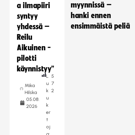
myynnissä –
a ilmapiiri
hanki ennen
syntyy
ensimmäistä peliä
yhdessä –
Reilu
Aikuinen -
pilotti
käynnistyy”
L
5
u
7
Mika
k
2
Hilska
u
05.08.
k
2026
er
t
oj
a: