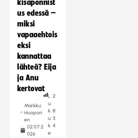
kisaponnist
us edessä –
miksi
vapaaehtois
eksi
kannattaa
lähteä? Eija
ja Anu
kertovat
L
2
u
Markku
k
8
Huopon
u
3
en
k
4
02.07.2
e
026