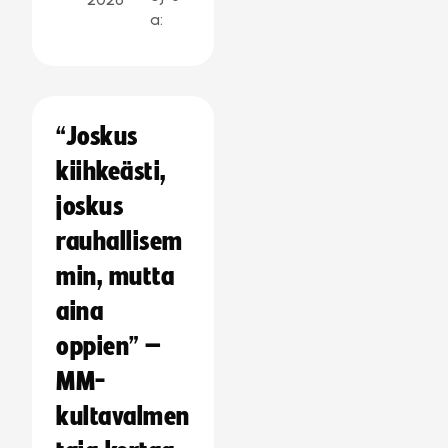
a:
“Joskus
kiihkeästi,
joskus
rauhallisem
min, mutta
aina
oppien” –
MM-
kultavalmen