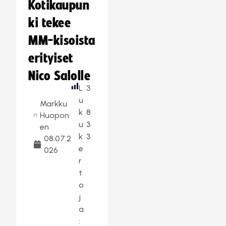
Kotikaupun
ki tekee
MM-kisoista
erityiset
Nico Salolle
L
3
u
Markku
k
8
Huopon
u
3
en
k
3
08.07.2
e
026
r
t
o
j
a
: