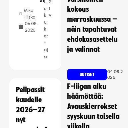
L
2
kokous
u
1
Mika
k
9
Hilska
marraskuussa –
u
06.08.
näin tapahtuvat
k
2026
er
ehdokasasettelu
t
ja valinnat
oj
a:
04.08.2
UUTISET
026
F-liigan alku
Pelipassit
häämöttää:
kaudelle
Avauskierrokset
2026–27
syyskuun toisella
nyt
viikolla