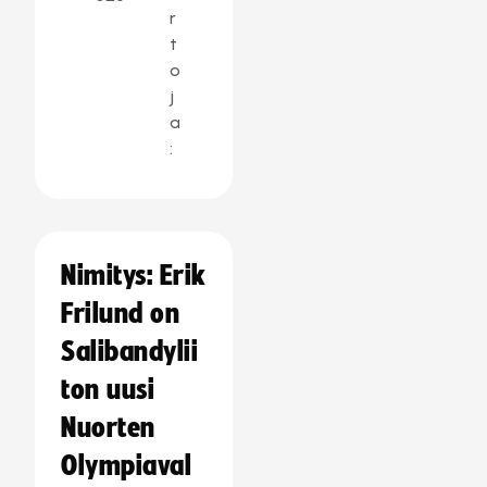
r
t
o
j
a
:
Nimitys: Erik
Frilund on
Salibandylii
ton uusi
Nuorten
Olympiaval