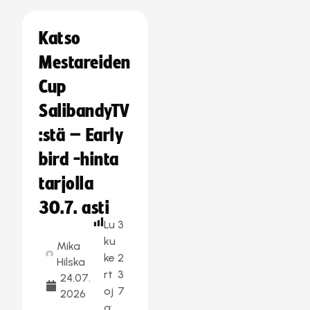
Katso
Mestareiden
Cup
SalibandyTV
:stä – Early
bird -hinta
tarjolla
30.7. asti
Lu
3
ku
Mika
ke
2
Hilska
rt
3
24.07.
oj
7
2026
a: