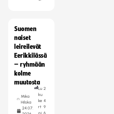
Suomen
naiset
leireilevät
Eerikkilässä
– ryhmään
kolme
muutosta
Lu
2
ku
Mika
ke
4
Hilska
rt
9
24.07.
oj
6
2026