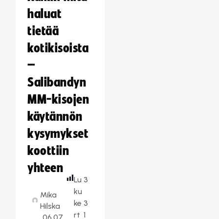
haluat
tietää
kotikisoista
–
Salibandyn
MM-kisojen
käytännön
kysymykset
koottiin
yhteen
Lu
3
ku
Mika
ke
3
Hilska
rt
1
06.07.