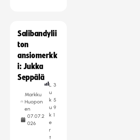
Salibandylii
ton
ansiomerkk
i: Jukka
Seppälä
L
3
u
Markku
k
5
Huopon
u
9
en
k
1
07.07.2
e
026
r
t