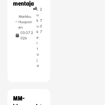
mentaja
L
2
u
Markku
k
7
Huopon
u
0
en
k
7
03.07.2
e
026
r
t
o
j
a
:
MM-