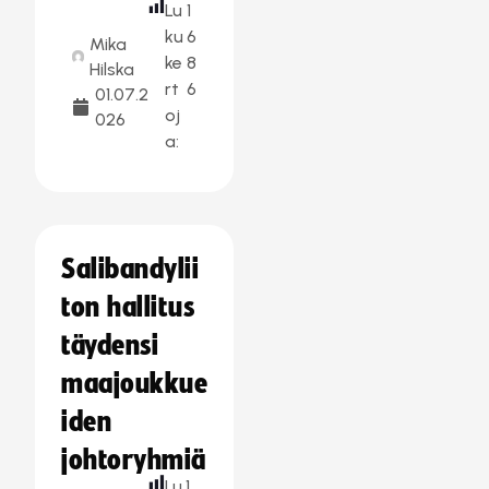
Lu
1
ku
6
Mika
ke
8
Hilska
rt
6
01.07.2
oj
026
a:
Salibandylii
ton hallitus
täydensi
maajoukkue
iden
johtoryhmiä
Lu
1