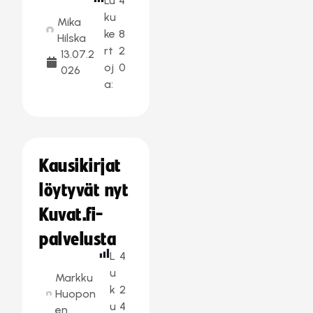
Lu
4
ku
Mika
ke
8
Hilska
rt
2
13.07.2
oj
0
026
a:
Kausikirjat
löytyvät nyt
Kuvat.fi-
palvelusta
L
4
u
Markku
k
2
Huopon
u
4
en