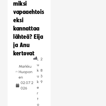
miksi
vapaaehtois
eksi
kannattaa
lähteä? Eija
ja Anu
kertovat
L
2
u
Markku
k
8
Huopon
u
3
en
k
9
02.07.2
e
026
r
t
o