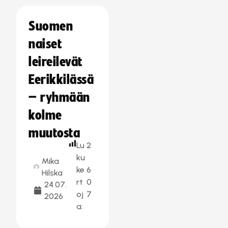
Suomen
naiset
leireilevät
Eerikkilässä
– ryhmään
kolme
muutosta
Lu
2
ku
Mika
ke
6
Hilska
rt
0
24.07.
oj
7
2026
a: