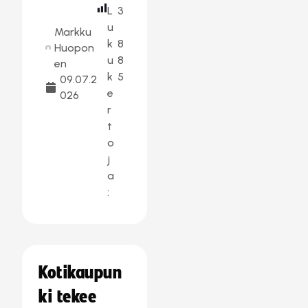
L
3
u
Markku
k
8
Huopon
u
8
en
k
5
09.07.2
e
026
r
t
o
j
a
:
Kotikaupun
ki tekee