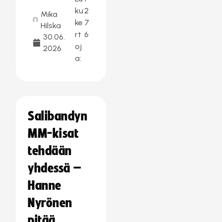
ku
2
Mika
ke
7
Hilska
rt
6
30.06.
oj
2026
a:
Salibandyn
MM-kisat
tehdään
yhdessä –
Hanne
Nyrönen
pitää