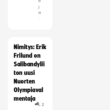
o
j
a
:
Nimitys: Erik
Frilund on
Salibandylii
ton uusi
Nuorten
Olympiaval
mentaja
L
2