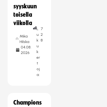
syyskuun
toisella
viikolla
L
7
u
2
Mika
k
8
Hilska
u
04.08.
k
2026
er
t
oj
a:
Champions