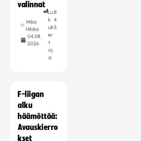
valinnat
Lu
8
k
4
Mika
uk
5
Hilska
er
04.08.
t
2026
oj
a:
F-liigan
alku
häämöttää:
Avauskierro
kset