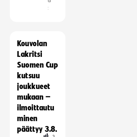
a
:
Kouvolan
Lakritsi
Suomen Cup
kutsuu
joukkueet
mukaan –
ilmoittautu
minen
päättyy 3.8.
L
3