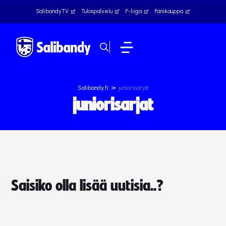
SalibandyTV
Tulospalvelu
F-liiga
Fanikauppa
>
Salibandy.fi
juniorisarjat
juniorisarjat
Saisiko olla lisää uutisia..?