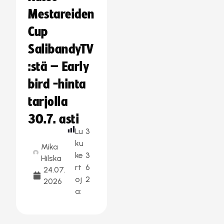
Mestareiden
Cup
SalibandyTV
:stä – Early
bird -hinta
tarjolla
30.7. asti
Lu
3
ku
Mika
ke
3
Hilska
rt
6
24.07.
oj
2
2026
a: