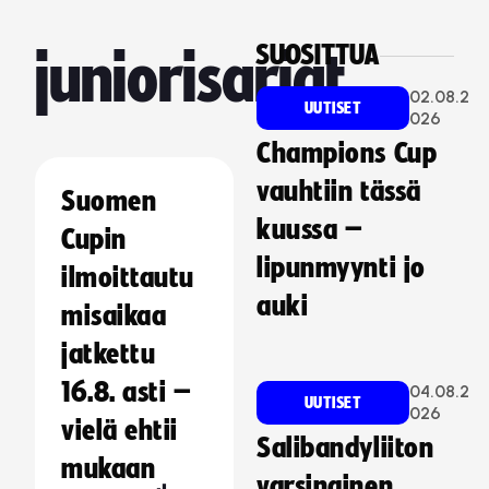
SUOSITTUA
juniorisarjat
02.08.2
UUTISET
026
Champions Cup
vauhtiin tässä
Suomen
kuussa –
Cupin
lipunmyynti jo
ilmoittautu
auki
misaikaa
jatkettu
16.8. asti –
04.08.2
UUTISET
026
vielä ehtii
Salibandyliiton
mukaan
varsinainen