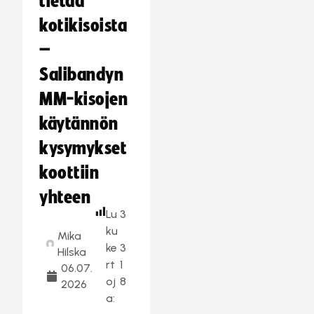
tietää
kotikisoista
–
Salibandyn
MM-kisojen
käytännön
kysymykset
koottiin
yhteen
Lu
3
ku
Mika
ke
3
Hilska
rt
1
06.07.
oj
8
2026
a: