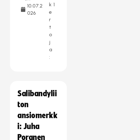
k
1
10.07.2
e
026
r
t
o
j
a
:
Salibandylii
ton
ansiomerkk
i: Juha
Poranen