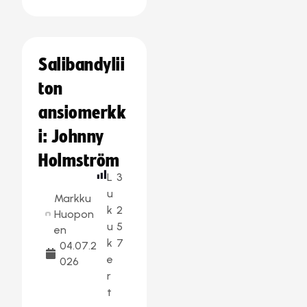
Salibandylii
ton
ansiomerkk
i: Johnny
Holmström
L
3
u
Markku
k
2
Huopon
u
5
en
k
7
04.07.2
e
026
r
t