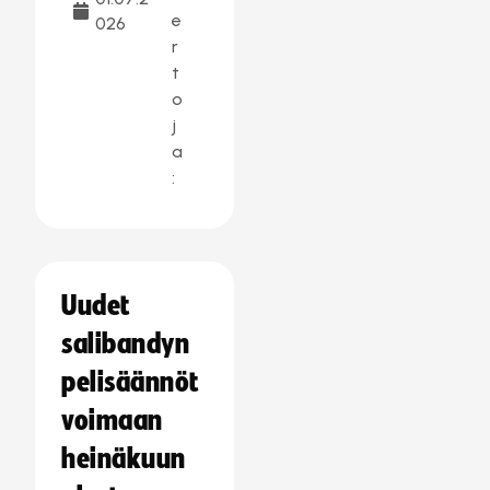
e
026
r
t
o
j
a
:
Uudet
salibandyn
pelisäännöt
voimaan
heinäkuun