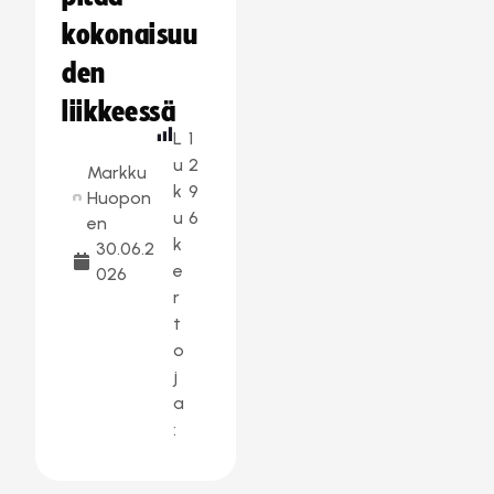
kokonaisuu
den
liikkeessä
L
1
u
2
Markku
k
9
Huopon
u
6
en
k
30.06.2
e
026
r
t
o
j
a
: