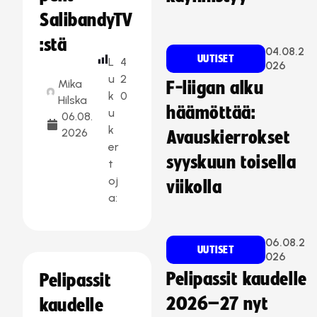
SalibandyTV
:stä
04.08.2
UUTISET
L
4
026
u
2
Mika
F-liigan alku
k
0
Hilska
häämöttää:
u
06.08.
k
2026
Avauskierrokset
er
syyskuun toisella
t
oj
viikolla
a:
06.08.2
UUTISET
026
Pelipassit kaudelle
Pelipassit
2026–27 nyt
kaudelle