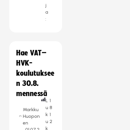
j
a
:
Hae VAT–
HVK-
koulutuksee
n 30.8.
mennessä
L
1
u
8
Markku
k
1
Huopon
u
2
en
k
01.07.2