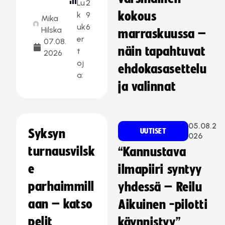
Lu
2
kokous
k
9
Mika
uk
6
Hilska
marraskuussa –
er
07.08.
näin tapahtuvat
t
2026
oj
ehdokasasettelu
a:
ja valinnat
05.08.2
Syksyn
UUTISET
026
turnausvilsk
“Kannustava
e
ilmapiiri syntyy
parhaimmill
yhdessä – Reilu
aan – katso
Aikuinen -pilotti
pelit
käynnistyy”