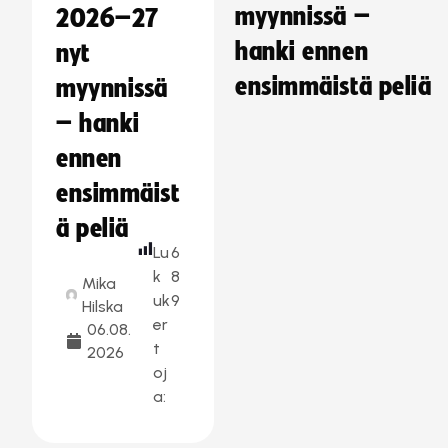
myynnissä –
2026–27
hanki ennen
nyt
ensimmäistä peliä
myynnissä
– hanki
ennen
ensimmäist
ä peliä
Lu
6
k
8
Mika
uk
9
Hilska
er
06.08.
t
2026
oj
a: