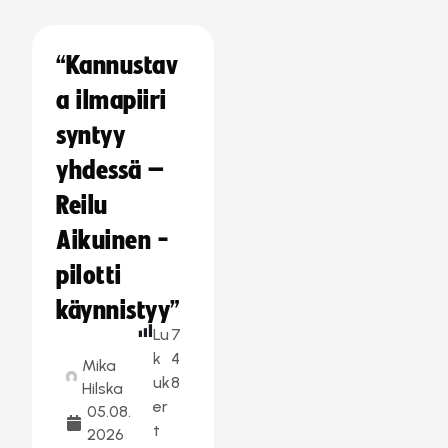
“Kannustav
a ilmapiiri
syntyy
yhdessä –
Reilu
Aikuinen -
pilotti
käynnistyy”
Lu
7
k
4
Mika
uk
8
Hilska
er
05.08.
t
2026