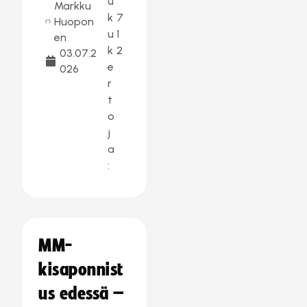
u
Markku
k
7
Huopon
u
1
en
k
2
03.07.2
e
026
r
t
o
j
a
:
MM-
kisaponnist
us edessä –