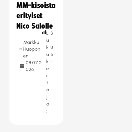
MM-kisoista
erityiset
Nico Salolle
L
3
u
Markku
k
8
Huopon
u
5
en
k
1
08.07.2
e
026
r
t
o
j
a
: