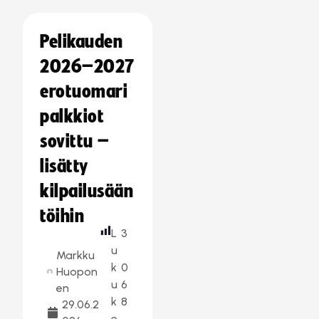
Pelikauden
2026–2027
erotuomari
palkkiot
sovittu –
lisätty
kilpailusään
töihin
L
3
u
Markku
k
0
Huopon
u
6
en
k
8
29.06.2
e