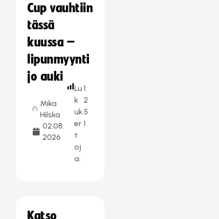
Cup vauhtiin
tässä
kuussa –
lipunmyynti
jo auki
Lu
1
k
2
Mika
uk
5
Hilska
er
1
02.08.
t
2026
oj
a:
Katso