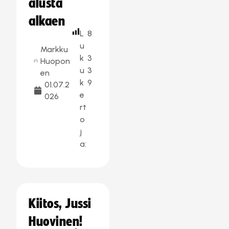
alusta
alkaen
L
8
u
Markku
k
3
Huopon
u
3
en
k
9
01.07.2
e
026
rt
o
j
a:
Kiitos, Jussi
Huovinen!