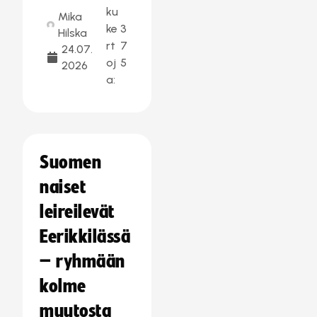
ku
Mika
ke
3
Hilska
rt
7
24.07.
oj
5
2026
a:
Suomen
naiset
leireilevät
Eerikkilässä
– ryhmään
kolme
muutosta