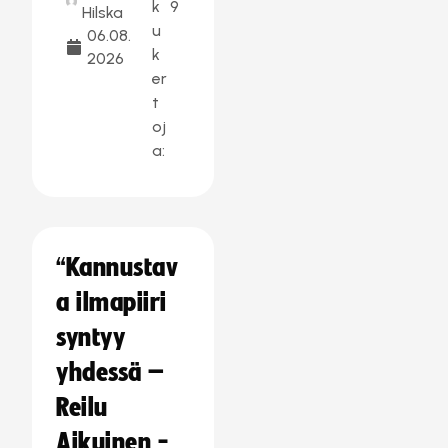
k
9
Hilska
u
06.08.
k
2026
er
t
oj
a:
“Kannustav
a ilmapiiri
syntyy
yhdessä –
Reilu
Aikuinen -