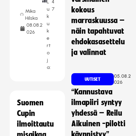
L
4
kokous
u
7
Mika
k
Hilska
marraskuussa –
u
08.08.2
näin tapahtuvat
k
026
e
ehdokasasettelu
rt
ja valinnat
o
j
a:
05.08.2
UUTISET
026
“Kannustava
ilmapiiri syntyy
Suomen
yhdessä – Reilu
Cupin
Aikuinen -pilotti
ilmoittautu
käynnistyy”
misaikaa