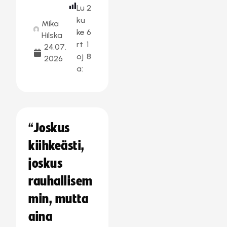
Lu
2
ku
Mika
ke
6
Hilska
rt
1
24.07.
oj
8
2026
a:
“Joskus
kiihkeästi,
joskus
rauhallisem
min, mutta
aina