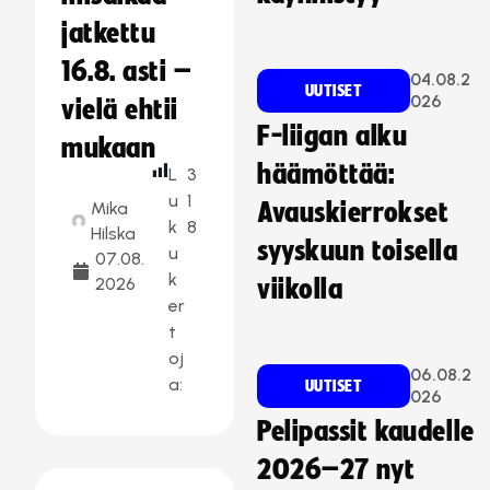
jatkettu
16.8. asti –
04.08.2
UUTISET
026
vielä ehtii
F-liigan alku
mukaan
häämöttää:
L
3
u
1
Mika
Avauskierrokset
k
8
Hilska
syyskuun toisella
u
07.08.
k
2026
viikolla
er
t
oj
06.08.2
a:
UUTISET
026
Pelipassit kaudelle
2026–27 nyt