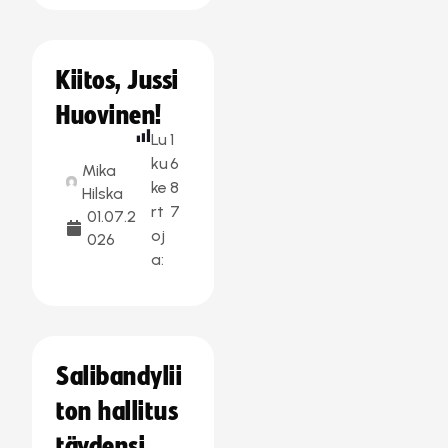
Kiitos, Jussi
Huovinen!
Lu
1
ku
6
Mika
ke
8
Hilska
rt
7
01.07.2
oj
026
a:
Salibandylii
ton hallitus
täydensi