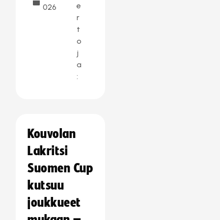
e
026
r
t
o
j
a
:
Kouvolan
Lakritsi
Suomen Cup
kutsuu
joukkueet