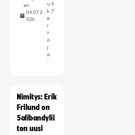
u
5
en
k
7
04.07.2
e
026
r
t
o
j
a
:
Nimitys: Erik
Frilund on
Salibandylii
ton uusi