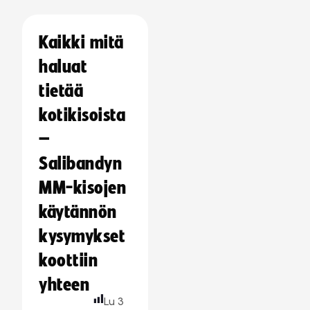
Kaikki mitä
haluat
tietää
kotikisoista
–
Salibandyn
MM-kisojen
käytännön
kysymykset
koottiin
yhteen
Lu
3