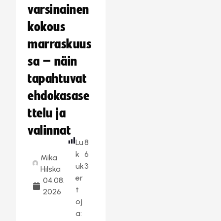
varsinainen
kokous
marraskuus
sa – näin
tapahtuvat
ehdokasase
ttelu ja
valinnat
Lu
8
k
6
Mika
uk
3
Hilska
er
04.08.
t
2026
oj
a: