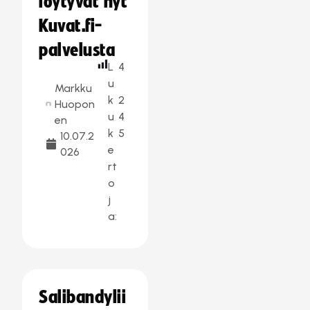
löytyvät nyt
Kuvat.fi-
palvelusta
L
4
u
Markku
k
2
Huopon
u
4
en
k
5
10.07.2
e
026
rt
o
j
a:
Salibandylii