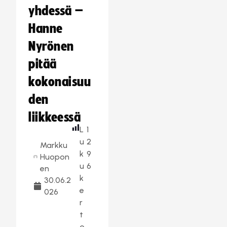
yhdessä –
Hanne
Nyrönen
pitää
kokonaisuu
den
liikkeessä
L
1
u
2
Markku
k
9
Huopon
u
6
en
k
30.06.2
e
026
r
t
o