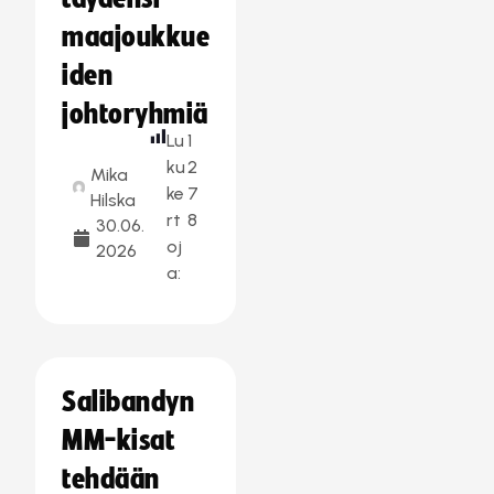
maajoukkue
iden
johtoryhmiä
Lu
1
ku
2
Mika
ke
7
Hilska
rt
8
30.06.
oj
2026
a:
Salibandyn
MM-kisat
tehdään