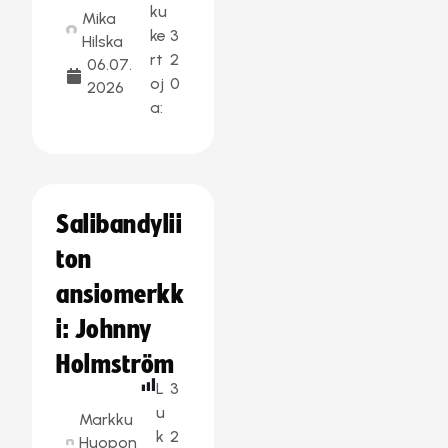
ku
Mika
ke
3
Hilska
rt
2
06.07.
oj
0
2026
a:
Salibandylii
ton
ansiomerkk
i: Johnny
Holmström
L
3
u
Markku
k
2
Huopon