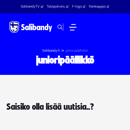
SalibandyTV
Tulospalvelu
F-liiga
Fanikauppa
>
Salibandy.fi
junioripäällikkö
junioripäällikkö
Saisiko olla lisää uutisia..?