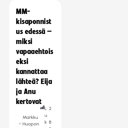
MM-
kisaponnist
us edessä –
miksi
vapaaehtois
eksi
kannattaa
lähteä? Eija
ja Anu
kertovat
L
2
u
Markku
k
8
Huopon