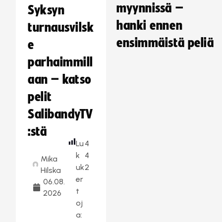
myynnissä –
Syksyn
hanki ennen
turnausvilsk
ensimmäistä peliä
e
parhaimmill
aan – katso
pelit
SalibandyTV
:stä
Lu
4
k
4
Mika
uk
2
Hilska
er
06.08.
t
2026
oj
a: