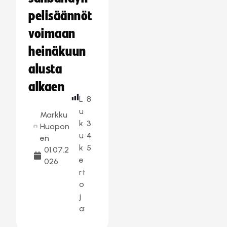
pelisäännöt
voimaan
heinäkuun
alusta
alkaen
L
8
u
Markku
k
3
Huopon
u
4
en
k
5
01.07.2
e
026
rt
o
j
a: