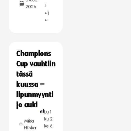
t
2026
oj
a:
Champions
Cup vauhtiin
tässä
kuussa –
lipunmyynti
jo auki
Lu
1
ku
2
Mika
ke
6
Hilska