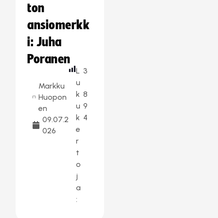
ton
ansiomerkk
i: Juha
Poranen
L
3
u
Markku
k
8
Huopon
u
9
en
k
4
09.07.2
e
026
r
t
o
j
a
: