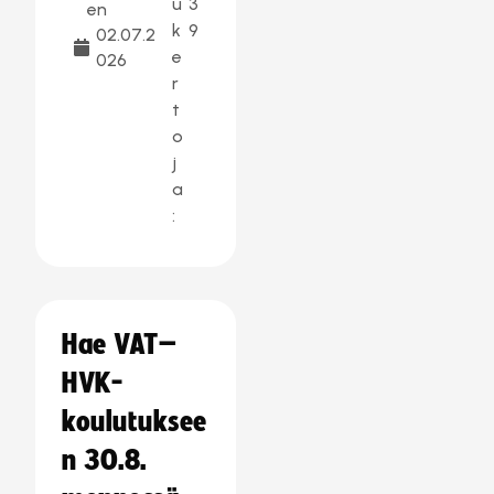
u
3
en
k
9
02.07.2
e
026
r
t
o
j
a
:
Hae VAT–
HVK-
koulutuksee
n 30.8.