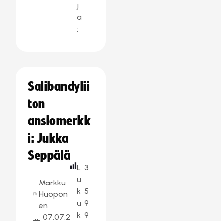
j
a
:
Salibandylii
ton
ansiomerkk
i: Jukka
Seppälä
L
3
u
Markku
k
5
Huopon
u
9
en
k
9
07.07.2