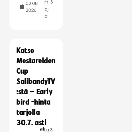
rt
3
02.08.
oj
2026
a:
Katso
Mestareiden
Cup
SalibandyTV
:stä – Early
bird -hinta
tarjolla
30.7. asti
Lu
3