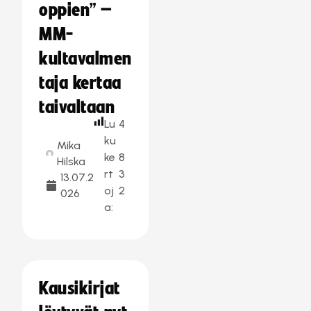
oppien” –
MM-
kultavalmen
taja kertaa
taivaltaan
Lu
4
ku
Mika
ke
8
Hilska
rt
3
13.07.2
oj
2
026
a:
Kausikirjat