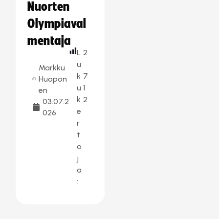
Nuorten
Olympiaval
mentaja
L
2
u
Markku
k
7
Huopon
u
1
en
k
2
03.07.2
e
026
r
t
o
j
a
: