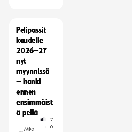
Pelipassit
kaudelle
2026–27
nyt
myynnissä
– hanki
ennen
ensimmäist
ä peliä
L
7
u
0
Mika