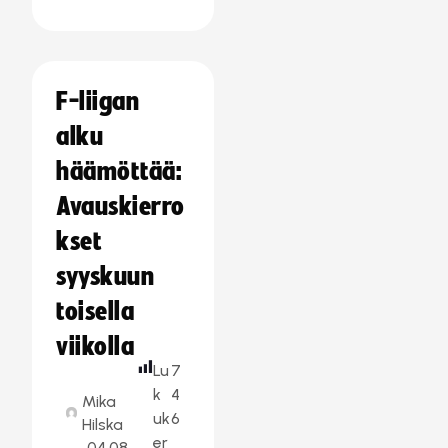
F-liigan
alku
häämöttää:
Avauskierro
kset
syyskuun
toisella
viikolla
Lu
7
k
4
Mika
uk
6
Hilska
er
04.08.