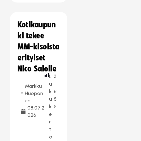
Kotikaupun
ki tekee
MM-kisoista
erityiset
Nico Salolle
L
3
u
Markku
k
8
Huopon
u
5
en
k
5
08.07.2
e
026
r
t
o