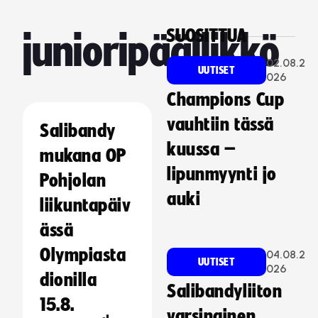
SUOSITTUA
junioripäällikkö
02.08.2
UUTISET
026
Champions Cup
vauhtiin tässä
Salibandy
kuussa –
mukana OP
lipunmyynti jo
Pohjolan
auki
liikuntapäiv
ässä
Olympiasta
04.08.2
UUTISET
026
dionilla
Salibandyliiton
15.8.
varsinainen